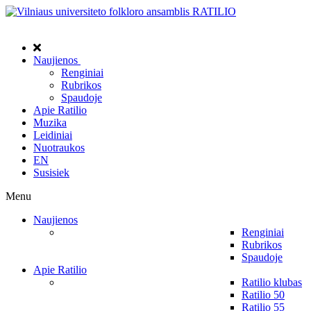
Naujienos
Renginiai
Rubrikos
Spaudoje
Apie Ratilio
Muzika
Leidiniai
Nuotraukos
EN
Susisiek
Menu
Naujienos
Renginiai
Rubrikos
Spaudoje
Apie Ratilio
Ratilio klubas
Ratilio 50
Ratilio 55