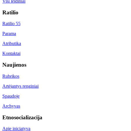
Visi leidiniai
Ratilio
Ratilio 55
Parama
Atributika
Kontaktai
Naujienos
Rubrikos
Artėjantys renginiai
Spaudoje
Archyvas
Etnosocializacija
Apie iniciatyvą