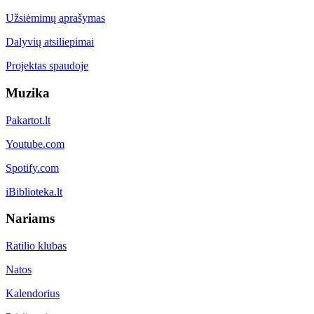
Užsiėmimų aprašymas
Dalyvių atsiliepimai
Projektas spaudoje
Muzika
Pakartot.lt
Youtube.com
Spotify.com
iBiblioteka.lt
Nariams
Ratilio klubas
Natos
Kalendorius