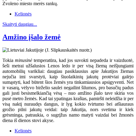
Zvoleno miesto merės rankų.
Kelionės
Skaityti daugiau...
Amžino įšalo žemė
Tokia
minusinė
temperatūra, kad jos suvokti nepadeda ir vaizduotė,
šeši metrai užšalusios Lenos ledo ir per visą žiemą neišjungiami
automobilių varikliai: daugiau pasiklausius apie Jakutijos žiemas
nejučia imi svarstyti, kaip šiuolaikinių jakutų protėviai galėjo
sumąstyti, kad būtent šios žemės yra tinkamiausios apsigyventi. Net
ir vasarą, vėlyvo birželio saulei negailint šilumos, pro basučių padus
gali justi besismelkiančią vėsą – nuo amžino įšalo tave skiria vos
pusė metro žemės. Kad tai ypatingas kraštas, pamiršti neleidžia ir per
visą naktį nuraudęs dangus, ir lyg kokio tvirtumo bei atšiauraus
grožio pilni jakutų veidai: taip Jakutija, nors svetima ir kiek
grėsminga, patraukia, o sugrįžus namo matyti vaizdai bei žmonės
diena iš dienos stovi akyse.
Kelionės