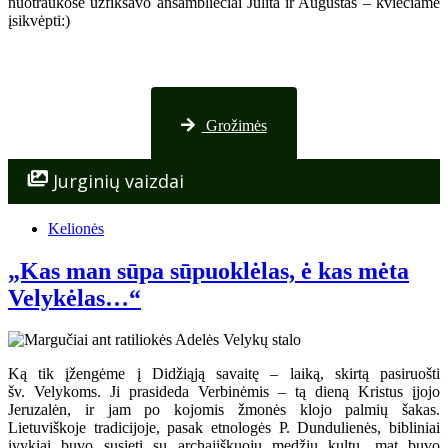
nuotraukose užfiksavo ansambliečiai Julita ir Augustas – kviečiame
įsikvėpti:)
Nuotraukos iš Palangos
Grožimės
Jurginių vaizdai
Kelionės
„Kas man sūpa sūpuoklėlas, ė kas mėta
Velykėlas…“
Ką tik įžengėme į Didžiąją savaitę – laiką, skirtą pasiruošti
šv. Velykoms. Ji prasideda Verbinėmis – tą dieną Kristus įjojo
Jeruzalėn, ir jam po kojomis žmonės klojo palmių šakas.
Lietuviškoje tradicijoje, pasak etnologės P. Dundulienės, bibliniai
įvykiai buvo susieti su archajiškuoju medžių kultu, mat buvo