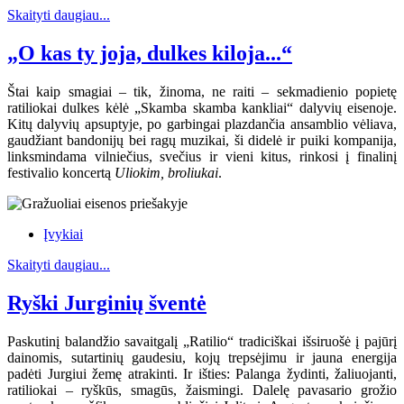
Skaityti daugiau...
„O kas ty joja, dulkes kiloja...“
Štai kaip smagiai – tik, žinoma, ne raiti – sekmadienio popietę
ratiliokai dulkes kėlė „Skamba skamba kankliai“ dalyvių eisenoje.
Kitų dalyvių apsuptyje, po garbingai plazdančia ansamblio vėliava,
gaudžiant bandonijų bei ragų muzikai, ši didelė ir puiki kompanija,
linksmindama vilniečius, svečius ir vieni kitus, rinkosi į finalinį
festivalio koncertą
Uliokim, broliukai
.
Įvykiai
Skaityti daugiau...
Ryški Jurginių šventė
Paskutinį balandžio savaitgalį „Ratilio“ tradiciškai išsiruošė į pajūrį
dainomis, sutartinių gaudesiu, kojų trepsėjimu ir jauna energija
padėti Jurgiui žemę atrakinti. Ir išties: Palanga žydinti, žaliuojanti,
ratiliokai – ryškūs, smagūs, žaismingi. Dalelę pavasario grožio