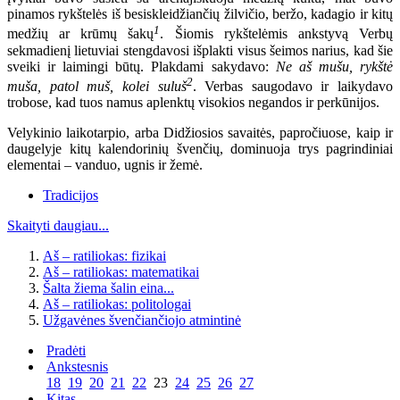
pinamos rykštelės iš besiskleidžiančių žilvičio, beržo, kadagio ir kitų
1
medžių ar krūmų šakų
. Šiomis rykštelėmis ankstyvą Verbų
sekmadienį lietuviai stengdavosi išplakti visus šeimos narius, kad šie
sveiki ir laimingi būtų. Plakdami sakydavo:
Ne aš mušu, rykštė
2
muša, patol muš, kolei suluš
. Verbas saugodavo ir laikydavo
trobose, kad tuos namus aplenktų visokios negandos ir perkūnijos.
Velykinio laikotarpio, arba Didžiosios savaitės, papročiuose, kaip ir
daugelyje kitų kalendorinių švenčių, dominuoja trys pagrindiniai
elementai – vanduo, ugnis ir žemė.
Tradicijos
Skaityti daugiau...
Aš – ratiliokas: fizikai
Aš – ratiliokas: matematikai
Šalta žiema šalin eina...
Aš – ratiliokas: politologai
Užgavėnes švenčiančiojo atmintinė
Pradėti
Ankstesnis
18
19
20
21
22
23
24
25
26
27
Kitas