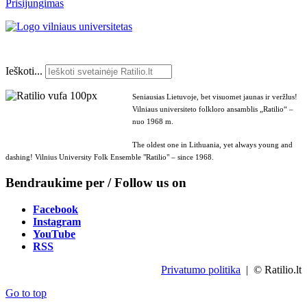
Prisijungimas
Ieškoti...
Seniausias Lietuvoje, bet visuomet jaunas ir veržlus!
Vilniaus universiteto folkloro ansamblis „Ratilio“ –
nuo 1968 m.
The oldest one in Lithuania, yet always young and
dashing! Vilnius University Folk Ensemble "Ratilio" – since 1968.
Bendraukime per / Follow us on
Facebook
Instagram
YouTube
RSS
Privatumo politika
| © Ratilio.lt
Go to top