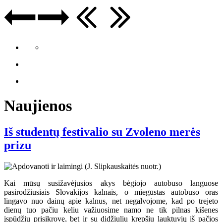
Naujienos
Iš studentų festivalio su Zvoleno merės
prizu
Kai mūsų susižavėjusios akys bėgiojo autobuso languose
pasirodžiusiais Slovakijos kalnais, o miegūstas autobuso oras
lingavo nuo dainų apie kalnus, net negalvojome, kad po trejeto
dienų tuo pačiu keliu važiuosime namo ne tik pilnas kišenes
įspūdžių prisikrovę, bet ir su didžiuliu krepšiu lauktuvių iš pačios