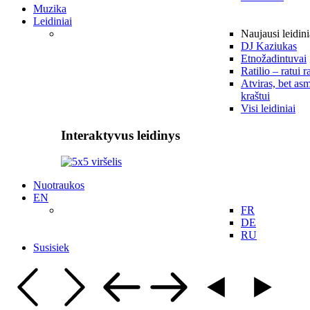
Muzika
Leidiniai
Naujausi leidini
DJ Kaziukas
Etnožadintuvai
Ratilio – ratui r
Atviras, bet asm
kraštui
Visi leidiniai
Interaktyvus leidinys
Nuotraukos
EN
FR
DE
RU
Susisiek