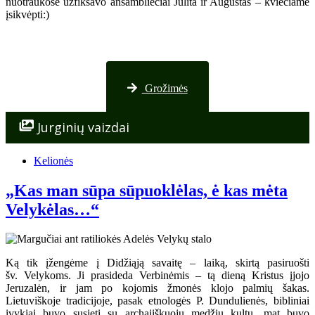
nuotraukose užfiksavo ansambliečiai Julita ir Augustas – kviečiame
įsikvėpti:)
Nuotraukos iš Palangos
Grožimės
Jurginių vaizdai
Kelionės
„Kas man sūpa sūpuoklėlas, ė kas mėta
Velykėlas…“
Ką tik įžengėme į Didžiąją savaitę – laiką, skirtą pasiruošti
šv. Velykoms. Ji prasideda Verbinėmis – tą dieną Kristus įjojo
Jeruzalėn, ir jam po kojomis žmonės klojo palmių šakas.
Lietuviškoje tradicijoje, pasak etnologės P. Dundulienės, bibliniai
įvykiai buvo susieti su archajiškuoju medžių kultu, mat buvo