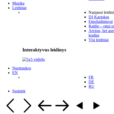
Muzika
Leidiniai
Naujausi leidini
DJ Kaziukas
Etnožadintuvai
Ratilio – ratui r
Atviras, bet asm
kraštui
Visi leidiniai
Interaktyvus leidinys
Nuotraukos
EN
FR
DE
RU
Susisiek