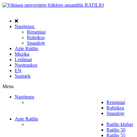
Naujienos
Renginiai
Rubrikos
Spaudoje
Apie Ratilio
Muzika
Leidiniai
Nuotraukos
EN
Susisiek
Menu
Naujienos
Renginiai
Rubrikos
Spaudoje
Apie Ratilio
Ratilio klubas
Ratilio 50
Ratilio 55