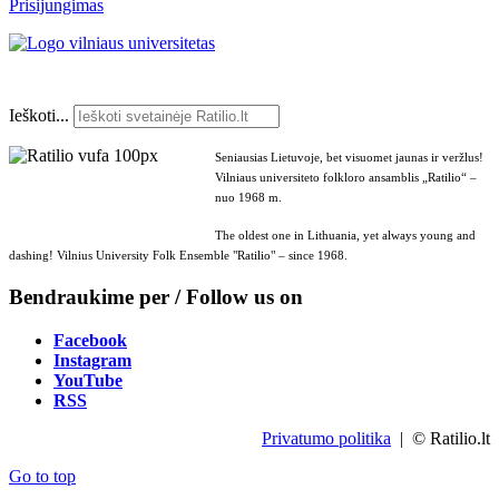
Prisijungimas
Ieškoti...
Seniausias Lietuvoje, bet visuomet jaunas ir veržlus!
Vilniaus universiteto folkloro ansamblis „Ratilio“ –
nuo 1968 m.
The oldest one in Lithuania, yet always young and
dashing! Vilnius University Folk Ensemble "Ratilio" – since 1968.
Bendraukime per / Follow us on
Facebook
Instagram
YouTube
RSS
Privatumo politika
| © Ratilio.lt
Go to top