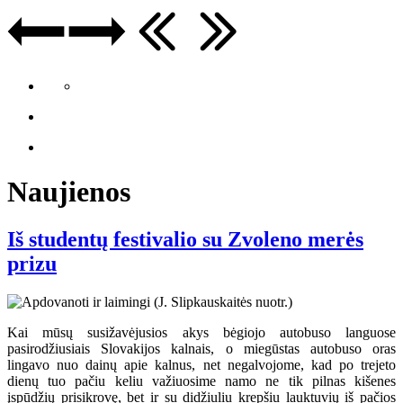
Naujienos
Iš studentų festivalio su Zvoleno merės
prizu
Kai mūsų susižavėjusios akys bėgiojo autobuso languose
pasirodžiusiais Slovakijos kalnais, o miegūstas autobuso oras
lingavo nuo dainų apie kalnus, net negalvojome, kad po trejeto
dienų tuo pačiu keliu važiuosime namo ne tik pilnas kišenes
įspūdžių prisikrovę, bet ir su didžiuliu krepšiu lauktuvių iš pačios