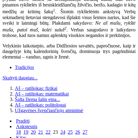
pinamos rykštelės iš besiskleidžiančių žilvičio, beržo, kadagio ir kitų
1
medžių ar krūmų šakų
. Šiomis rykštelėmis ankstyvą Verbų
sekmadienį lietuviai stengdavosi išplakti visus šeimos narius, kad šie
sveiki ir laimingi būtų. Plakdami sakydavo:
Ne aš mušu, rykštė
2
muša, patol muš, kolei suluš
. Verbas saugodavo ir laikydavo
trobose, kad tuos namus aplenktų visokios negandos ir perkūnijos.
Velykinio laikotarpio, arba Didžiosios savaitės, papročiuose, kaip ir
daugelyje kitų kalendorinių švenčių, dominuoja trys pagrindiniai
elementai – vanduo, ugnis ir žemė.
Tradicijos
Skaityti daugiau...
Aš – ratiliokas: fizikai
Aš – ratiliokas: matematikai
Šalta žiema šalin eina...
Aš – ratiliokas: politologai
Užgavėnes švenčiančiojo atmintinė
Pradėti
Ankstesnis
18
19
20
21
22
23
24
25
26
27
Kitas