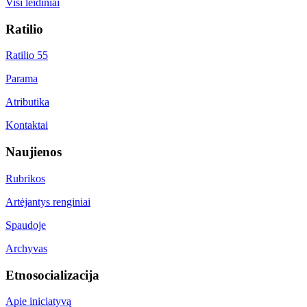
Visi leidiniai
Ratilio
Ratilio 55
Parama
Atributika
Kontaktai
Naujienos
Rubrikos
Artėjantys renginiai
Spaudoje
Archyvas
Etnosocializacija
Apie iniciatyvą