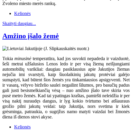
Zvoleno miesto merės rankų.
Kelionės
Skaityti daugiau...
Amžino įšalo žemė
Tokia
minusinė
temperatūra, kad jos suvokti nepadeda ir vaizduotė,
šeši metrai užšalusios Lenos ledo ir per visą žiemą neišjungiami
automobilių varikliai: daugiau pasiklausius apie Jakutijos žiemas
nejučia imi svarstyti, kaip šiuolaikinių jakutų protėviai galėjo
sumąstyti, kad būtent šios žemės yra tinkamiausios apsigyventi. Net
ir vasarą, vėlyvo birželio saulei negailint šilumos, pro basučių padus
gali justi besismelkiančią vėsą – nuo amžino įšalo tave skiria vos
pusė metro žemės. Kad tai ypatingas kraštas, pamiršti neleidžia ir per
visą naktį nuraudęs dangus, ir lyg kokio tvirtumo bei atšiauraus
grožio pilni jakutų veidai: taip Jakutija, nors svetima ir kiek
grėsminga, patraukia, o sugrįžus namo matyti vaizdai bei žmonės
diena iš dienos stovi akyse.
Kelionės