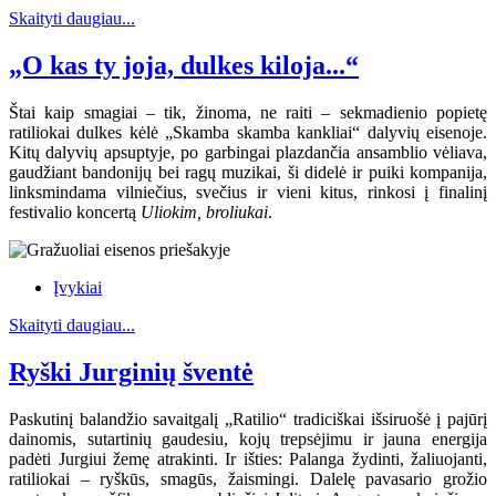
Skaityti daugiau...
„O kas ty joja, dulkes kiloja...“
Štai kaip smagiai – tik, žinoma, ne raiti – sekmadienio popietę
ratiliokai dulkes kėlė „Skamba skamba kankliai“ dalyvių eisenoje.
Kitų dalyvių apsuptyje, po garbingai plazdančia ansamblio vėliava,
gaudžiant bandonijų bei ragų muzikai, ši didelė ir puiki kompanija,
linksmindama vilniečius, svečius ir vieni kitus, rinkosi į finalinį
festivalio koncertą
Uliokim, broliukai
.
Įvykiai
Skaityti daugiau...
Ryški Jurginių šventė
Paskutinį balandžio savaitgalį „Ratilio“ tradiciškai išsiruošė į pajūrį
dainomis, sutartinių gaudesiu, kojų trepsėjimu ir jauna energija
padėti Jurgiui žemę atrakinti. Ir išties: Palanga žydinti, žaliuojanti,
ratiliokai – ryškūs, smagūs, žaismingi. Dalelę pavasario grožio