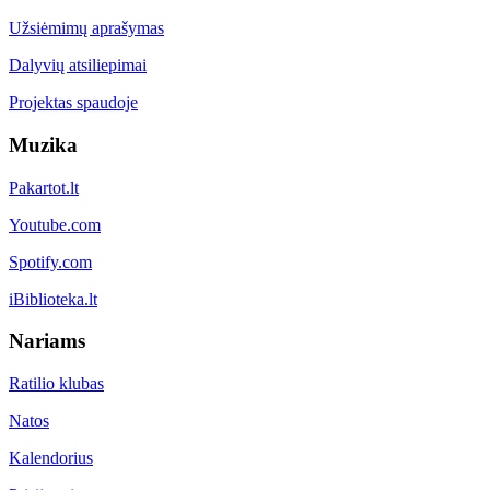
Užsiėmimų aprašymas
Dalyvių atsiliepimai
Projektas spaudoje
Muzika
Pakartot.lt
Youtube.com
Spotify.com
iBiblioteka.lt
Nariams
Ratilio klubas
Natos
Kalendorius