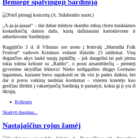
Bemiegė spalvingoji Sardinija
„A-ja-ja-jaaaai“ – dar dabar mintyse skamba mūsų choru traukiamos
kostarikiečių dainos dalis, kurią dažniausiai kartodavome ir
atitardavome Sardinijoje.
Rugpjūčio 3 d. iš Vilniaus oro uosto į festivalį „Marmilla Folk
Festival“ vadovės Kristinos vedami išskrido 23 ratiliokai. Visų
degančios akys laukė naujų įspūdžių – juk daugeliui tai pati pirma
tokia tolima kelionė su „Ratilio“, o porai ansambliečių – pirmieji
gyvenime skrydžiai lėktuvu! Nieko neišgąsdino dingęs Germano
lagaminas, kuriame buvo supakuoti ne tik visi jo paties daiktai, bet
dar ir poros vaikinų tautiniai kostiumai – visiems knietėjo kuo
greičiau ištrūkti į vakarėjančią Sardiniją ir pamatyti, kokia gi ji yra iš
tikrųjų.
Kelionės
Skaityti daugiau...
Nastajaščius rojus žamėj