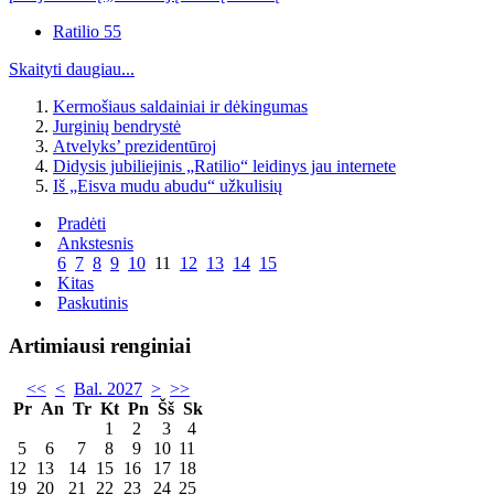
Ratilio 55
Skaityti daugiau...
Kermošiaus saldainiai ir dėkingumas
Jurginių bendrystė
Atvelyks’ prezidentūroj
Didysis jubiliejinis „Ratilio“ leidinys jau internete
Iš „Eisva mudu abudu“ užkulisių
Pradėti
Ankstesnis
6
7
8
9
10
11
12
13
14
15
Kitas
Paskutinis
Artimiausi renginiai
<<
<
Bal. 2027
>
>>
Pr
An
Tr
Kt
Pn
Šš
Sk
1
2
3
4
5
6
7
8
9
10
11
12
13
14
15
16
17
18
19
20
21
22
23
24
25