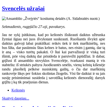
Svencelės užrašai
Sekmadienis, rugpjūčio 27-oji, pavakarys.
Jau ne sykį įsitikinau, kad po kelionės išsikrauti daiktus užtrunka
žymiai ilgiau nei juos išvykstant susikrauti. Ruošiantis išvykti apie
daiktus galvoji labai praktiškai: reikės tiek ir tiek marškinėlių, nes
bus šilta, dar pasiimsiu šitas kelnes ir batus, nes eisim į gamtą, dar tą
ir aną – visko turėtų pakakti. O štai kai parvažiuoji ir viską turi
išimti, prie visų daiktų dar prisideda ir parsivežti įspūdžiai. Ir dabar,
grįžusi iš ansamblio stovyklos Svencelėje, tvarkausi mantą ir vis
stabteliu: iš striukės pabyra Juodkrantės smėlis, vienų kelnių kišenėje
randu pluoštelį pelkėse nusiskintų gailių, o čia dar marškinių
rankovėje likęs per šokius skolintas žiogelis. Visi šie daiktai ir su jais
susiję prisiminimai susideda į savotišką kelionės dienoraštį; darsyk
grįžtu į ką tik praėjusias dienas.
Kelionės
Skaityti daugiau...