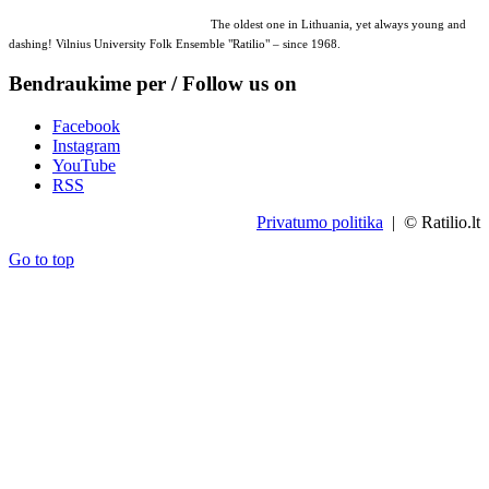
The oldest one in Lithuania, yet always young and
dashing! Vilnius University Folk Ensemble "Ratilio" – since 1968.
Bendraukime per / Follow us on
Facebook
Instagram
YouTube
RSS
Privatumo politika
| © Ratilio.lt
Go to top