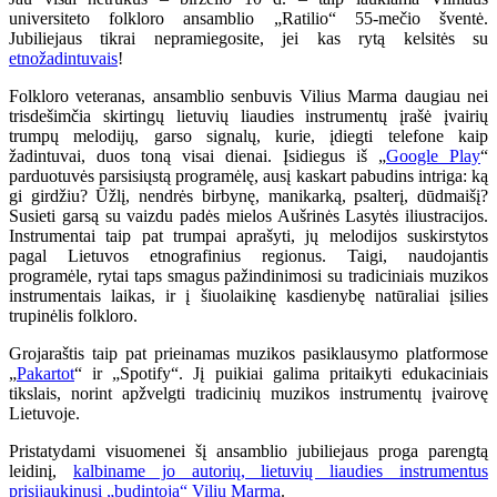
universiteto folkloro ansamblio „Ratilio“ 55-mečio šventė.
Jubiliejaus tikrai nepramiegosite, jei kas rytą kelsitės su
etnožadintuvais
!
Folkloro veteranas, ansamblio senbuvis Vilius Marma daugiau nei
trisdešimčia skirtingų lietuvių liaudies instrumentų įrašė įvairių
trumpų melodijų, garso signalų, kurie, įdiegti telefone kaip
žadintuvai, duos toną visai dienai. Įsidiegus iš „
Google Play
“
parduotuvės parsisiųstą programėlę, ausį kaskart pabudins intriga: ką
gi girdžiu? Ūžlį, nendrės birbynę, manikarką, psalterį, dūdmaišį?
Susieti garsą su vaizdu padės mielos Aušrinės Lasytės iliustracijos.
Instrumentai taip pat trumpai aprašyti, jų melodijos suskirstytos
pagal Lietuvos etnografinius regionus. Taigi, naudojantis
programėle, rytai taps smagus pažindinimosi su tradiciniais muzikos
instrumentais laikas, ir į šiuolaikinę kasdienybę natūraliai įsilies
trupinėlis folkloro.
Grojaraštis taip pat prieinamas muzikos pasiklausymo platformose
„
Pakartot
“ ir „Spotify“. Jį puikiai galima pritaikyti edukaciniais
tikslais, norint apžvelgti tradicinių muzikos instrumentų įvairovę
Lietuvoje.
Pristatydami visuomenei šį ansamblio jubiliejaus proga parengtą
leidinį,
kalbiname jo autorių, lietuvių liaudies instrumentus
prisijaukinusį „budintoją“ Vilių Marmą
.