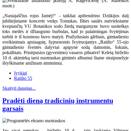
„Nastajaščius rojus žamėj!“ – taikliai apibendrino Dzūkijos dalį
jubiliejiniame koncerte vedęs Tomukas. Išties saulės nutviekstame
kvepiančių VU Botanikos sodo žiedų margumyne buvo susitelkęs
toks meilės ir džiaugsmo burbulas, kad jo palaimingas švytėjimas
turbūt ir iš kosmoso buvo matyti. Pražydusiais glėbiais, gimtadienio
sveikinimais apsisagstę, šypsenomis švytruojantys „Ratilio“ 55-ojo
gimtadienio šventės dalyviai apipynė sodą dainomis, šokiais,
pokalbiais. Prisirpusios (gyvenimo) vasaros pilnatvė! Keletą birželio
10 d. akimirkų tarsi nuotraukas giminės albumui šiame straipsnelyje
išryškiname amžinam atminimui.
Įvykiai
Ratilio 55
Skaityti daugiau...
Pradėti dieną tradicinių instrumentų
garsais
Jau visai netrukus – birželio 10 d. – taip laukiama Vilniaus