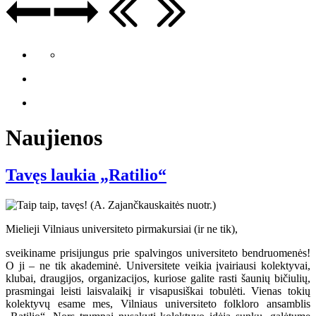
Naujienos
Tavęs laukia „Ratilio“
Mielieji Vilniaus universiteto pirmakursiai (ir ne tik),
sveikiname prisijungus prie spalvingos universiteto bendruomenės!
O ji – ne tik akademinė. Universitete veikia įvairiausi kolektyvai,
klubai, draugijos, organizacijos, kuriose galite rasti šaunių bičiulių,
prasmingai leisti laisvalaikį ir visapusiškai tobulėti. Vienas tokių
kolektyvų esame mes, Vilniaus universiteto folkloro ansamblis