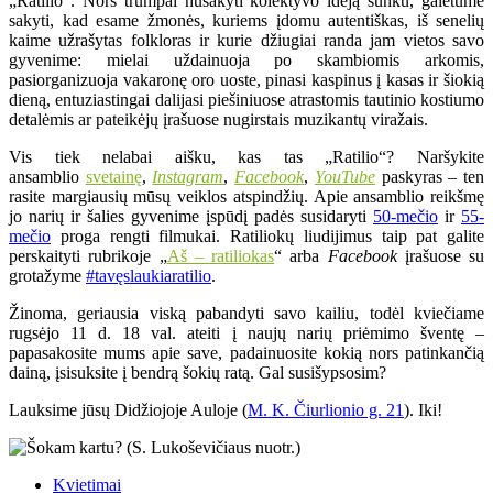
„Ratilio“. Nors trumpai nusakyti kolektyvo idėją sunku, galėtume
sakyti, kad esame žmonės, kuriems įdomu autentiškas, iš senelių
kaime užrašytas folkloras ir kurie džiugiai randa jam vietos savo
gyvenime: mielai uždainuoja po skambiomis arkomis,
pasiorganizuoja vakaronę oro uoste, pinasi kaspinus į kasas ir šiokią
dieną, entuziastingai dalijasi piešiniuose atrastomis tautinio kostiumo
detalėmis ar pateikėjų įrašuose nugirstais muzikantų viražais.
Vis tiek nelabai aišku, kas tas „Ratilio“? Naršykite
ansamblio
svetainę
,
Instagram
,
Facebook
,
YouTube
paskyras – ten
rasite margiausių mūsų veiklos atspindžių. Apie ansamblio reikšmę
jo narių ir šalies gyvenime įspūdį padės susidaryti
50-mečio
ir
55-
mečio
proga rengti filmukai. Ratiliokų liudijimus taip pat galite
perskaityti rubrikoje „
Aš – ratiliokas
“ arba
Facebook
įrašuose su
grotažyme
#tavęslaukiaratilio
.
Žinoma, geriausia viską pabandyti savo kailiu, todėl kviečiame
rugsėjo 11 d. 18 val. ateiti į naujų narių priėmimo šventę –
papasakosite mums apie save, padainuosite kokią nors patinkančią
dainą, įsisuksite į bendrą šokių ratą. Gal susišypsosim?
Lauksime jūsų Didžiojoje Auloje (
M. K. Čiurlionio g. 21
). Iki!
Kvietimai