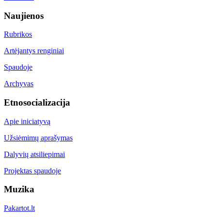
Naujienos
Rubrikos
Artėjantys renginiai
Spaudoje
Archyvas
Etnosocializacija
Apie iniciatyvą
Užsiėmimų aprašymas
Dalyvių atsiliepimai
Projektas spaudoje
Muzika
Pakartot.lt