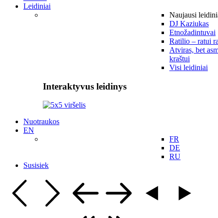
Leidiniai
Naujausi leidini
DJ Kaziukas
Etnožadintuvai
Ratilio – ratui r
Atviras, bet asm
kraštui
Visi leidiniai
Interaktyvus leidinys
Nuotraukos
EN
FR
DE
RU
Susisiek