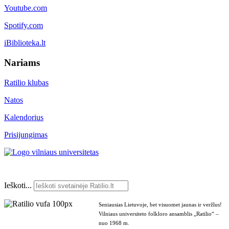
Youtube.com
Spotify.com
iBiblioteka.lt
Nariams
Ratilio klubas
Natos
Kalendorius
Prisijungimas
Ieškoti...
Seniausias Lietuvoje, bet visuomet jaunas ir veržlus!
Vilniaus universiteto folkloro ansamblis „Ratilio“ –
nuo 1968 m.