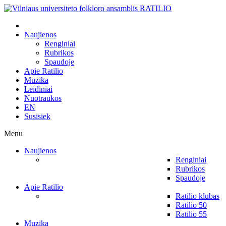
Naujienos
Renginiai
Rubrikos
Spaudoje
Apie Ratilio
Muzika
Leidiniai
Nuotraukos
EN
Susisiek
Menu
Naujienos
Renginiai
Rubrikos
Spaudoje
Apie Ratilio
Ratilio klubas
Ratilio 50
Ratilio 55
Muzika