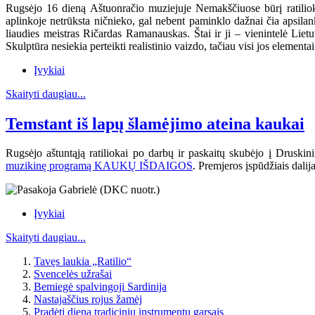
Rugsėjo 16 dieną Aštuonračio muziejuje Nemakščiuose būrį ratiliokų 
aplinkoje netrūksta ničnieko, gal nebent paminklo dažnai čia apsil
liaudies meistras Ričardas Ramanauskas.
Štai ir ji – vienintelė Lie
Skulptūra nesiekia perteikti realistinio vaizdo, tačiau visi jos elementa
Įvykiai
Skaityti daugiau...
Temstant iš lapų šlamėjimo ateina kaukai
Rugsėjo aštuntąją ratiliokai po darbų ir paskaitų skubėjo į Drusk
muzikinę programą KAUKŲ IŠDAIGOS
. Premjeros įspūdžiais dalij
Įvykiai
Skaityti daugiau...
Tavęs laukia „Ratilio“
Svencelės užrašai
Bemiegė spalvingoji Sardinija
Nastajaščius rojus žamėj
Pradėti dieną tradicinių instrumentų garsais