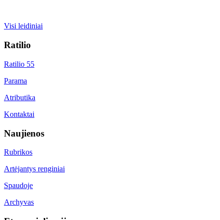
Visi leidiniai
Ratilio
Ratilio 55
Parama
Atributika
Kontaktai
Naujienos
Rubrikos
Artėjantys renginiai
Spaudoje
Archyvas