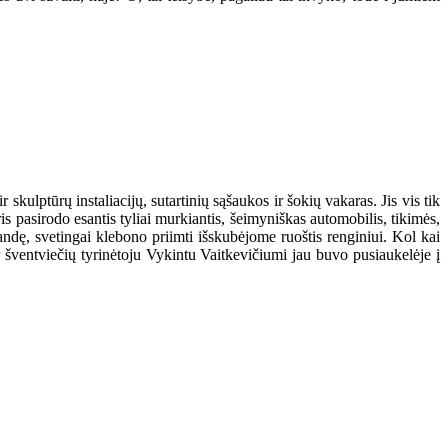
skulptūrų instaliacijų, sutartinių sąšaukos ir šokių vakaras. Jis vis tik
is pasirodo esantis tyliai murkiantis, šeimyniškas automobilis, tikimės,
bandę, svetingai klebono priimti išskubėjome ruoštis renginiui. Kol kai
r šventviečių tyrinėtoju Vykintu Vaitkevičiumi jau buvo pusiaukelėje į