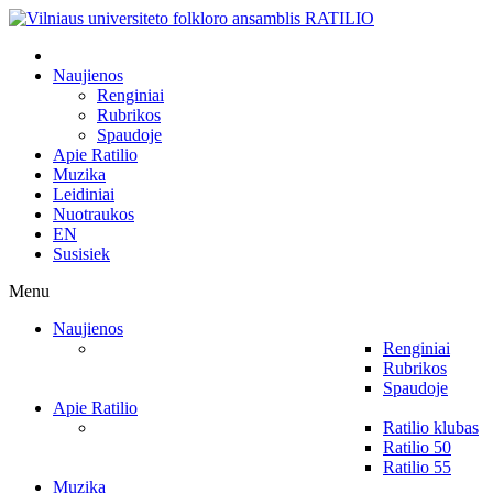
Naujienos
Renginiai
Rubrikos
Spaudoje
Apie Ratilio
Muzika
Leidiniai
Nuotraukos
EN
Susisiek
Menu
Naujienos
Renginiai
Rubrikos
Spaudoje
Apie Ratilio
Ratilio klubas
Ratilio 50
Ratilio 55
Muzika