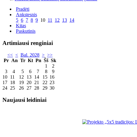
Pradėti
Ankstesnis
5
6
7
8
9
10
11
12
13
14
Kitas
Paskutinis
Artimiausi renginiai
<<
<
Bal. 2028
>
>>
Pr
An
Tr
Kt
Pn
Šš
Sk
1
2
3
4
5
6
7
8
9
10
11
12
13
14
15
16
17
18
19
20
21
22
23
24
25
26
27
28
29
30
Naujausi leidiniai