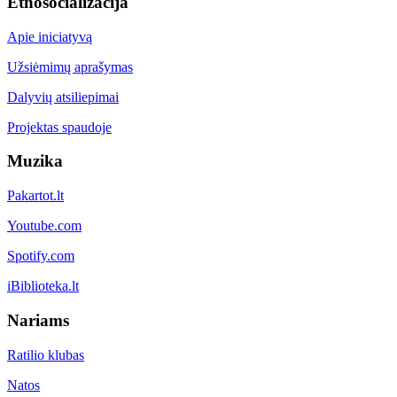
Etnosocializacija
Apie iniciatyvą
Užsiėmimų aprašymas
Dalyvių atsiliepimai
Projektas spaudoje
Muzika
Pakartot.lt
Youtube.com
Spotify.com
iBiblioteka.lt
Nariams
Ratilio klubas
Natos