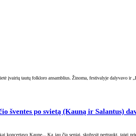
etė įvairių tautų folkloro ansamblius. Žinoma, festivalyje dalyvavo ir „R
čio šventes po svietą (Kauną ir Salantus) da
 koncertavo Kaune... Ką jau čia seniai, skubysit pertraukt, taigi prieš