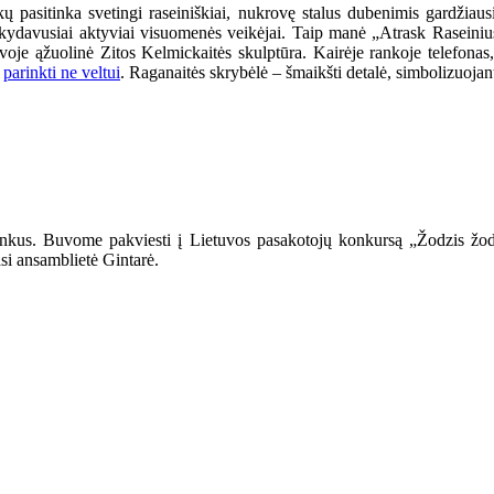
pasitinka svetingi raseiniškiai, nukrovę stalus dubenimis gardžiausi
ankydavusiai aktyviai visuomenės veikėjai. Taip manė „Atrask Raseini
tuvoje ąžuolinė Zitos Kelmickaitės skulptūra. Kairėje rankoje telefonas
i
parinkti ne veltui
. Raganaitės skrybėlė – šmaikšti detalė, simbolizuojan
ininkus. Buvome pakviesti į Lietuvos pasakotojų konkursą „Žodzis žo
asi ansamblietė Gintarė.