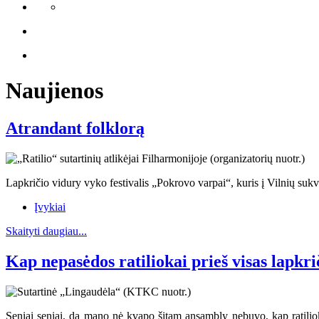
Naujienos
Atrandant folklorą
Lapkričio vidury vyko festivalis „Pokrovo varpai“, kuris į Vilnių sukvi
Įvykiai
Skaityti daugiau...
Kap nepasėdos ratiliokai prieš visas lapkri
Seniai seniai, dą mano nė kvapo šitam ansambly nebuvo, kap ratiliokai