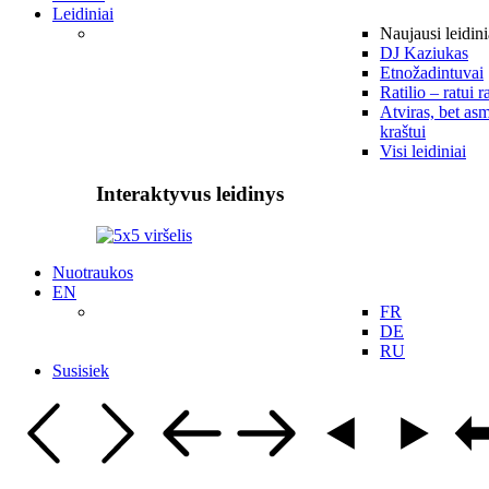
Leidiniai
Naujausi leidini
DJ Kaziukas
Etnožadintuvai
Ratilio – ratui r
Atviras, bet asm
kraštui
Visi leidiniai
Interaktyvus leidinys
Nuotraukos
EN
FR
DE
RU
Susisiek