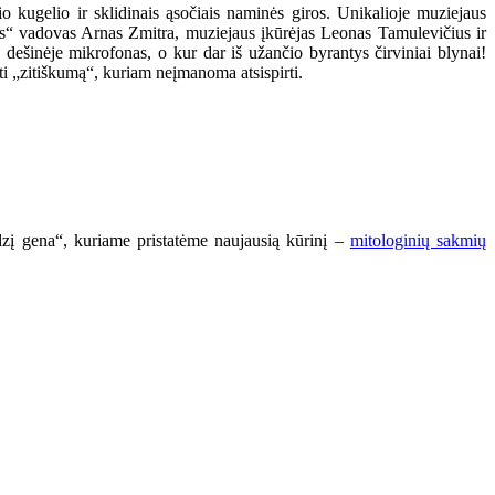
o kugelio ir sklidinais ąsočiais naminės giros. Unikalioje muziejaus
us“ vadovas Arnas Zmitra, muziejaus įkūrėjas Leonas Tamulevičius ir
, dešinėje mikrofonas, o kur dar iš užančio byrantys čirviniai blynai!
ti „zitiškumą“, kuriam neįmanoma atsispirti.
dzį gena“, kuriame pristatėme naujausią kūrinį –
mitologinių sakmių