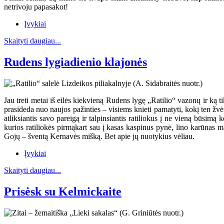
netrivoju papasakot!
Įvykiai
Skaityti daugiau...
Rudens lygiadienio klajonės
Jau treti metai iš eilės kiekvieną Rudens lygę „Ratilio“ vazonų ir ką ti
prasideda nuo naujos pažinties – visiems knieti pamatyti, kokį ten žvėr
atliksiantis savo pareigą ir talpinsiantis ratiliokus į ne vieną būsim
kurios ratiliokės pirmąkart sau į kasas kaspinus pynė, lino karūnas m
Gojų – šventą Kernavės mišką. Bet apie jų nuotykius vėliau.
Įvykiai
Skaityti daugiau...
Prisėsk su Kelmickaite