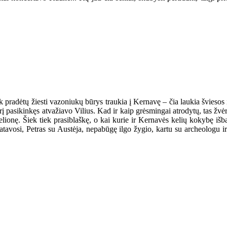
k pradėtų žiesti vazoniukų būrys traukia į Kernavę – čia laukia šviesos ir 
į pasikinkęs atvažiavo Vilius. Kad ir kaip grėsmingai atrodytų, tas žvėr
ą kelionę. Šiek tiek prasiblaškę, o kai kurie ir Kernavės kelių kokybę iš
atavosi, Petras su Austėja, nepabūgę ilgo žygio, kartu su archeologu i