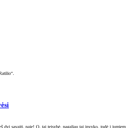
atilio“.
vėsi
 dvi savaiti, naje! O, tai teisybė, pagaliau tai invyko, todė i jumiem