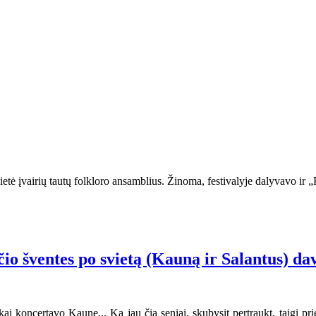
etė įvairių tautų folkloro ansamblius. Žinoma, festivalyje dalyvavo ir „R
čio šventes po svietą (Kauną ir Salantus) da
 koncertavo Kaune... Ką jau čia seniai, skubysit pertraukt, taigi prieš