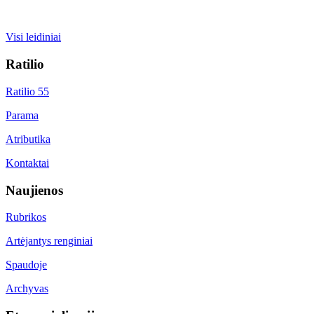
Visi leidiniai
Ratilio
Ratilio 55
Parama
Atributika
Kontaktai
Naujienos
Rubrikos
Artėjantys renginiai
Spaudoje
Archyvas