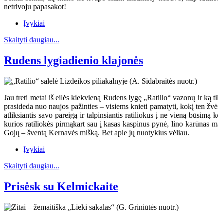
netrivoju papasakot!
Įvykiai
Skaityti daugiau...
Rudens lygiadienio klajonės
Jau treti metai iš eilės kiekvieną Rudens lygę „Ratilio“ vazonų ir ką ti
prasideda nuo naujos pažinties – visiems knieti pamatyti, kokį ten žvėr
atliksiantis savo pareigą ir talpinsiantis ratiliokus į ne vieną būsim
kurios ratiliokės pirmąkart sau į kasas kaspinus pynė, lino karūnas m
Gojų – šventą Kernavės mišką. Bet apie jų nuotykius vėliau.
Įvykiai
Skaityti daugiau...
Prisėsk su Kelmickaite