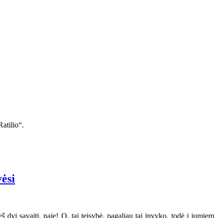
atilio“.
vėsi
 dvi savaiti, naje! O, tai teisybė, pagaliau tai invyko, todė i jumiem