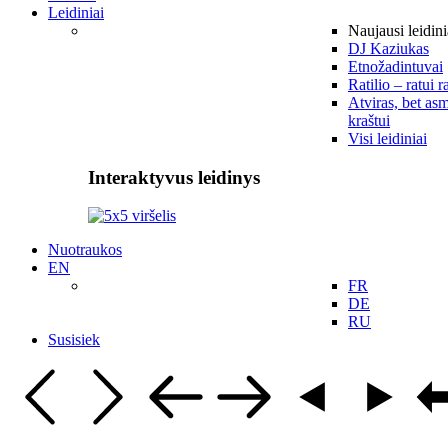
Leidiniai
Naujausi leidini
DJ Kaziukas
Etnožadintuvai
Ratilio – ratui r
Atviras, bet asm
kraštui
Visi leidiniai
Interaktyvus leidinys
Nuotraukos
EN
FR
DE
RU
Susisiek