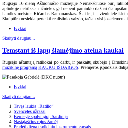
Rugsėjo 16 dieną Aštuonračio muziejuje Nemakščiuose būrį ratiliokų 
aplinkoje netrūksta ničnieko, gal nebent paminklo dažnai čia apsil
liaudies meistras Ričardas Ramanauskas.
Štai ir ji – vienintelė Lie
Skulptūra nesiekia perteikti realistinio vaizdo, tačiau visi jos elementa
Įvykiai
Skaityti daugiau...
Temstant iš lapų šlamėjimo ateina kaukai
Rugsėjo aštuntąją ratiliokai po darbų ir paskaitų skubėjo į Drusk
muzikinę programą KAUKŲ IŠDAIGOS
. Premjeros įspūdžiais dalij
Įvykiai
Skaityti daugiau...
Tavęs laukia „Ratilio“
Svencelės užrašai
Bemiegė spalvingoji Sardinija
Nastajaščius rojus žamėj
Pradėti dieną tradicinių instrumentų garsais