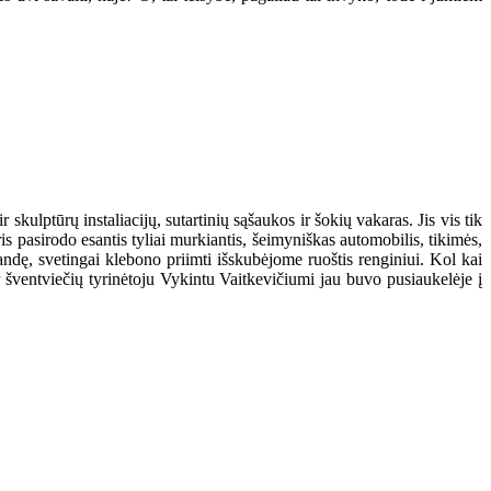
skulptūrų instaliacijų, sutartinių sąšaukos ir šokių vakaras. Jis vis tik
is pasirodo esantis tyliai murkiantis, šeimyniškas automobilis, tikimės,
bandę, svetingai klebono priimti išskubėjome ruoštis renginiui. Kol kai
r šventviečių tyrinėtoju Vykintu Vaitkevičiumi jau buvo pusiaukelėje į