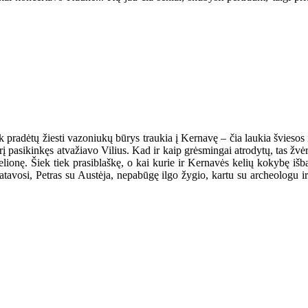
k pradėtų žiesti vazoniukų būrys traukia į Kernavę – čia laukia šviesos ir 
į pasikinkęs atvažiavo Vilius. Kad ir kaip grėsmingai atrodytų, tas žvėr
ą kelionę. Šiek tiek prasiblaškę, o kai kurie ir Kernavės kelių kokybę iš
atavosi, Petras su Austėja, nepabūgę ilgo žygio, kartu su archeologu i