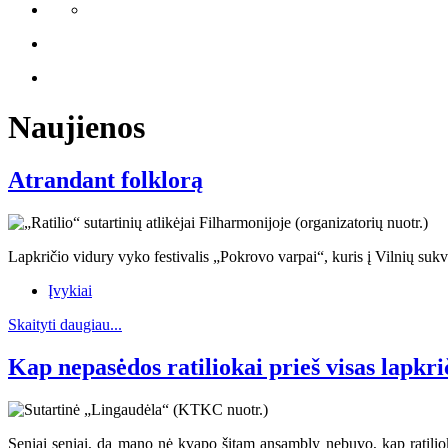
Naujienos
Atrandant folklorą
Lapkričio vidury vyko festivalis „Pokrovo varpai“, kuris į Vilnių sukvi
Įvykiai
Skaityti daugiau...
Kap nepasėdos ratiliokai prieš visas lapkri
Seniai seniai, dą mano nė kvapo šitam ansambly nebuvo, kap ratiliokai