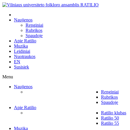
Naujienos
Renginiai
Rubrikos
Spaudoje
Apie Ratilio
Muzika
Leidiniai
Nuotraukos
EN
Susisiek
Menu
Naujienos
Renginiai
Rubrikos
Spaudoje
Apie Ratilio
Ratilio klubas
Ratilio 50
Ratilio 55
Muzika