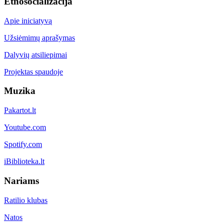
Etnosocializacija
Apie iniciatyvą
Užsiėmimų aprašymas
Dalyvių atsiliepimai
Projektas spaudoje
Muzika
Pakartot.lt
Youtube.com
Spotify.com
iBiblioteka.lt
Nariams
Ratilio klubas
Natos