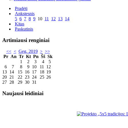
Pradėti
Ankstesnis
5
6
7
8
9
10
11
12
13
14
Kitas
Paskutinis
Artimiausi renginiai
<<
<
Geg. 2019
>
>>
Pr
An
Tr
Kt
Pn
Šš
Sk
1
2
3
4
5
6
7
8
9
10
11
12
13
14
15
16
17
18
19
20
21
22
23
24
25
26
27
28
29
30
31
Naujausi leidiniai