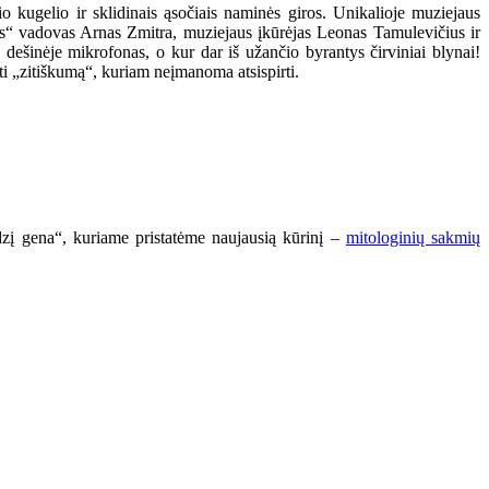
o kugelio ir sklidinais ąsočiais naminės giros. Unikalioje muziejaus
us“ vadovas Arnas Zmitra, muziejaus įkūrėjas Leonas Tamulevičius ir
, dešinėje mikrofonas, o kur dar iš užančio byrantys čirviniai blynai!
ti „zitiškumą“, kuriam neįmanoma atsispirti.
dzį gena“, kuriame pristatėme naujausią kūrinį –
mitologinių sakmių