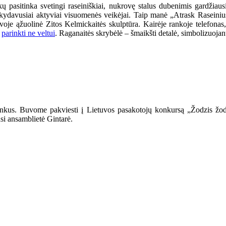
pasitinka svetingi raseiniškiai, nukrovę stalus dubenimis gardžiausi
ankydavusiai aktyviai visuomenės veikėjai. Taip manė „Atrask Raseini
tuvoje ąžuolinė Zitos Kelmickaitės skulptūra. Kairėje rankoje telefonas
i
parinkti ne veltui
. Raganaitės skrybėlė – šmaikšti detalė, simbolizuojan
ininkus. Buvome pakviesti į Lietuvos pasakotojų konkursą „Žodzis žo
asi ansamblietė Gintarė.