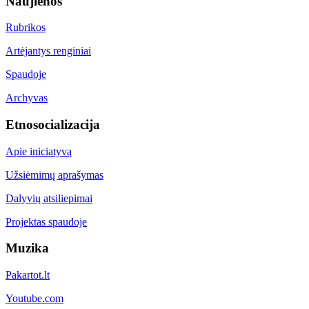
Naujienos
Rubrikos
Artėjantys renginiai
Spaudoje
Archyvas
Etnosocializacija
Apie iniciatyvą
Užsiėmimų aprašymas
Dalyvių atsiliepimai
Projektas spaudoje
Muzika
Pakartot.lt
Youtube.com