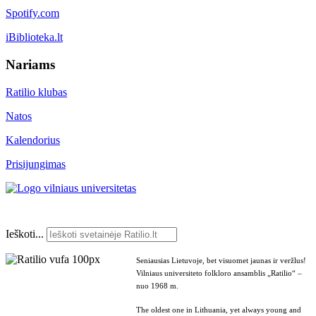
Spotify.com
iBiblioteka.lt
Nariams
Ratilio klubas
Natos
Kalendorius
Prisijungimas
Ieškoti...
Seniausias Lietuvoje, bet visuomet jaunas ir veržlus!
Vilniaus universiteto folkloro ansamblis „Ratilio“ –
nuo 1968 m.
The oldest one in Lithuania, yet always young and