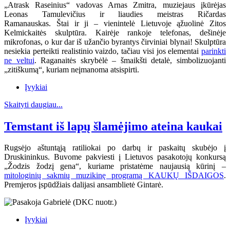
„Atrask Raseinius“ vadovas Arnas Zmitra, muziejaus įkūrėjas
Leonas Tamulevičius ir liaudies meistras Ričardas
Ramanauskas.
Štai ir ji – vienintelė Lietuvoje ąžuolinė Zitos
Kelmickaitės skulptūra. Kairėje rankoje telefonas, dešinėje
mikrofonas, o kur dar iš užančio byrantys čirviniai blynai! Skulptūra
nesiekia perteikti realistinio vaizdo, tačiau visi jos elementai
parinkti
ne veltui
. Raganaitės skrybėlė – šmaikšti detalė, simbolizuojanti
„zitiškumą“, kuriam neįmanoma atsispirti.
Įvykiai
Skaityti daugiau...
Temstant iš lapų šlamėjimo ateina kaukai
Rugsėjo aštuntąją ratiliokai po darbų ir paskaitų skubėjo į
Druskininkus. Buvome pakviesti į Lietuvos pasakotojų konkursą
„Žodzis žodzį gena“, kuriame pristatėme naujausią kūrinį –
mitologinių sakmių muzikinę programą KAUKŲ IŠDAIGOS
.
Premjeros įspūdžiais dalijasi ansamblietė Gintarė.
Įvykiai