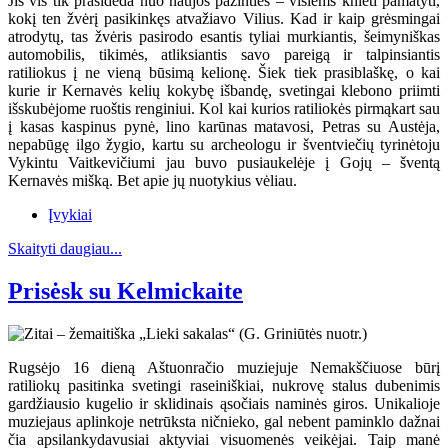
Jis vis tik prasideda nuo naujos pažinties – visiems knieti pamatyti,
kokį ten žvėrį pasikinkęs atvažiavo Vilius. Kad ir kaip grėsmingai
atrodytų, tas žvėris pasirodo esantis tyliai murkiantis, šeimyniškas
automobilis, tikimės, atliksiantis savo pareigą ir talpinsiantis
ratiliokus į ne vieną būsimą kelionę. Šiek tiek prasiblaškę, o kai
kurie ir Kernavės kelių kokybę išbandę, svetingai klebono priimti
išskubėjome ruoštis renginiui. Kol kai kurios ratiliokės pirmąkart sau
į kasas kaspinus pynė, lino karūnas matavosi, Petras su Austėja,
nepabūgę ilgo žygio, kartu su archeologu ir šventviečių tyrinėtoju
Vykintu Vaitkevičiumi jau buvo pusiaukelėje į Gojų – šventą
Kernavės mišką. Bet apie jų nuotykius vėliau.
Įvykiai
Skaityti daugiau...
Prisėsk su Kelmickaite
Rugsėjo 16 dieną Aštuonračio muziejuje Nemakščiuose būrį
ratiliokų pasitinka svetingi raseiniškiai, nukrovę stalus dubenimis
gardžiausio kugelio ir sklidinais ąsočiais naminės giros. Unikalioje
muziejaus aplinkoje netrūksta ničnieko, gal nebent paminklo dažnai
čia apsilankydavusiai aktyviai visuomenės veikėjai. Taip manė