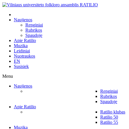
Naujienos
Renginiai
Rubrikos
Spaudoje
Apie Ratilio
Muzika
Leidiniai
Nuotraukos
EN
Susisiek
Menu
Naujienos
Renginiai
Rubrikos
Spaudoje
Apie Ratilio
Ratilio klubas
Ratilio 50
Ratilio 55
Muzika