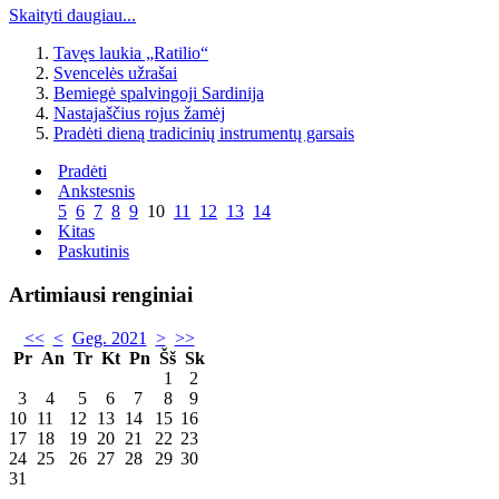
Skaityti daugiau...
Tavęs laukia „Ratilio“
Svencelės užrašai
Bemiegė spalvingoji Sardinija
Nastajaščius rojus žamėj
Pradėti dieną tradicinių instrumentų garsais
Pradėti
Ankstesnis
5
6
7
8
9
10
11
12
13
14
Kitas
Paskutinis
Artimiausi renginiai
<<
<
Geg. 2021
>
>>
Pr
An
Tr
Kt
Pn
Šš
Sk
1
2
3
4
5
6
7
8
9
10
11
12
13
14
15
16
17
18
19
20
21
22
23
24
25
26
27
28
29
30
31