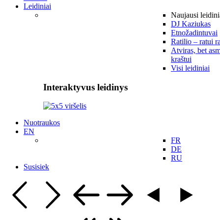
Leidiniai
Naujausi leidini
DJ Kaziukas
Etnožadintuvai
Ratilio – ratui r
Atviras, bet asm
kraštui
Visi leidiniai
Interaktyvus leidinys
Nuotraukos
EN
FR
DE
RU
Susisiek