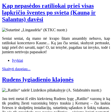
Kap nepasėdos ratiliokai prieš visas
lapkričio šventes po svietą (Kauną ir
Salantus) davėsi
Seniai seniai, dą mano nė kvapo šitam ansambly nebuvo, kap
ratiliokai koncertavo Kaune... Ką jau čia seniai, skubysit pertraukt,
taigi prieš dvi savaiti, naje! O, tai teisybė, pagaliau tai invyko, todė i
jumiem netrivoju papasakot!
Įvykiai
Skaityti daugiau...
Rudens lygiadienio klajonės
Jau treti metai iš eilės kiekvieną Rudens lygę „Ratilio“ vazonų ir ką
tik pradėtų žiesti vazoniukų būrys traukia į Kernavę – čia laukia
šviesos ir skulptūrų instaliacijų, sutartinių sąšaukos ir šokių vakaras.