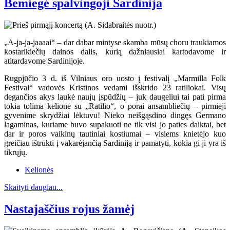
Bemiegė spalvingoji Sardinija
„A-ja-ja-jaaaai“ – dar dabar mintyse skamba mūsų choru traukiamos
kostarikiečių dainos dalis, kurią dažniausiai kartodavome ir
atitardavome Sardinijoje.
Rugpjūčio 3 d. iš Vilniaus oro uosto į festivalį „Marmilla Folk
Festival“ vadovės Kristinos vedami išskrido 23 ratiliokai. Visų
degančios akys laukė naujų įspūdžių – juk daugeliui tai pati pirma
tokia tolima kelionė su „Ratilio“, o porai ansambliečių – pirmieji
gyvenime skrydžiai lėktuvu! Nieko neišgąsdino dingęs Germano
lagaminas, kuriame buvo supakuoti ne tik visi jo paties daiktai, bet
dar ir poros vaikinų tautiniai kostiumai – visiems knietėjo kuo
greičiau ištrūkti į vakarėjančią Sardiniją ir pamatyti, kokia gi ji yra iš
tikrųjų.
Kelionės
Skaityti daugiau...
Nastajaščius rojus žamėj