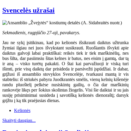
Svencelės užrašai
Sekmadienis, rugpjūčio 27-oji, pavakarys.
Jau ne sykį įsitikinau, kad po kelionės išsikrauti daiktus užtrunka
žymiai ilgiau nei juos išvykstant susikrauti. Ruošiantis išvykti apie
daiktus galvoji labai praktiškai: reikės tiek ir tiek marškinėlių, nes
bus šilta, dar pasiimsiu šitas kelnes ir batus, nes eisim į gamtą, dar tą
ir aną – visko turėtų pakakti. O štai kai parvažiuoji ir viską turi
išimti, prie visų daiktų dar prisideda ir parsivežti įspūdžiai. Ir dabar,
grįžusi iš ansamblio stovyklos Svencelėje, tvarkausi mantą ir vis
stabteliu: iš striukės pabyra Juodkrantės smėlis, vienų kelnių kišenėje
randu pluoštelį pelkėse nusiskintų gailių, o čia dar marškinių
rankovėje likęs per šokius skolintas žiogelis. Visi šie daiktai ir su jais
susiję prisiminimai susideda į savotišką kelionės dienoraštį; darsyk
grįžtu į ką tik praėjusias dienas.
Kelionės
Skaityti daugiau...