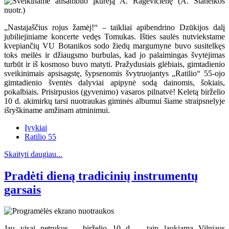
„Nastajaščius rojus žamėj!“ – taikliai apibendrino Dzūkijos dalį
jubiliejiniame koncerte vedęs Tomukas. Išties saulės nutviekstame
kvepiančių VU Botanikos sodo žiedų margumyne buvo susitelkęs
toks meilės ir džiaugsmo burbulas, kad jo palaimingas švytėjimas
turbūt ir iš kosmoso buvo matyti. Pražydusiais glėbiais, gimtadienio
sveikinimais apsisagstę, šypsenomis švytruojantys „Ratilio“ 55-ojo
gimtadienio šventės dalyviai apipynė sodą dainomis, šokiais,
pokalbiais. Prisirpusios (gyvenimo) vasaros pilnatvė! Keletą birželio
10 d. akimirkų tarsi nuotraukas giminės albumui šiame straipsnelyje
išryškiname amžinam atminimui.
Įvykiai
Ratilio 55
Skaityti daugiau...
Pradėti dieną tradicinių instrumentų
garsais
Jau visai netrukus – birželio 10 d. – taip laukiama Vilniaus