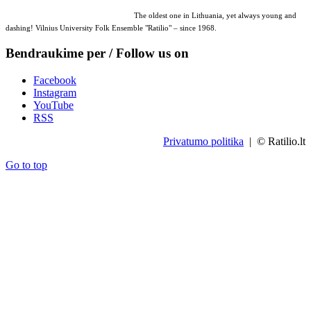
The oldest one in Lithuania, yet always young and
dashing! Vilnius University Folk Ensemble "Ratilio" – since 1968.
Bendraukime per / Follow us on
Facebook
Instagram
YouTube
RSS
Privatumo politika
| © Ratilio.lt
Go to top