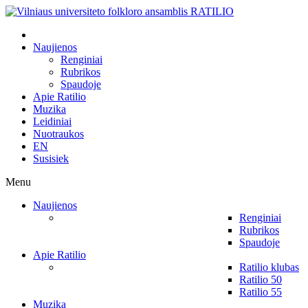
Naujienos
Renginiai
Rubrikos
Spaudoje
Apie Ratilio
Muzika
Leidiniai
Nuotraukos
EN
Susisiek
Menu
Naujienos
Renginiai
Rubrikos
Spaudoje
Apie Ratilio
Ratilio klubas
Ratilio 50
Ratilio 55
Muzika