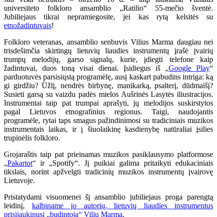
universiteto folkloro ansamblio „Ratilio“ 55-mečio šventė.
Jubiliejaus tikrai nepramiegosite, jei kas rytą kelsitės su
etnožadintuvais
!
Folkloro veteranas, ansamblio senbuvis Vilius Marma daugiau nei
trisdešimčia skirtingų lietuvių liaudies instrumentų įrašė įvairių
trumpų melodijų, garso signalų, kurie, įdiegti telefone kaip
žadintuvai, duos toną visai dienai. Įsidiegus iš „
Google Play
“
parduotuvės parsisiųstą programėlę, ausį kaskart pabudins intriga: ką
gi girdžiu? Ūžlį, nendrės birbynę, manikarką, psalterį, dūdmaišį?
Susieti garsą su vaizdu padės mielos Aušrinės Lasytės iliustracijos.
Instrumentai taip pat trumpai aprašyti, jų melodijos suskirstytos
pagal Lietuvos etnografinius regionus. Taigi, naudojantis
programėle, rytai taps smagus pažindinimosi su tradiciniais muzikos
instrumentais laikas, ir į šiuolaikinę kasdienybę natūraliai įsilies
trupinėlis folkloro.
Grojaraštis taip pat prieinamas muzikos pasiklausymo platformose
„
Pakartot
“ ir „Spotify“. Jį puikiai galima pritaikyti edukaciniais
tikslais, norint apžvelgti tradicinių muzikos instrumentų įvairovę
Lietuvoje.
Pristatydami visuomenei šį ansamblio jubiliejaus proga parengtą
leidinį,
kalbiname jo autorių, lietuvių liaudies instrumentus
prisijaukinusį „budintoją“ Vilių Marmą
.