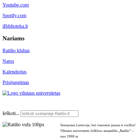
Youtube.com
Spotify.com
iBiblioteka.lt
Nariams
Ratilio klubas
Natos
Kalendorius
Prisijungimas
Ieškoti...
Seniausias Lietuvoje, bet visuomet jaunas ir veržlus!
Vilniaus universiteto folkloro ansamblis „Ratilio“ –
nuo 1968 m.