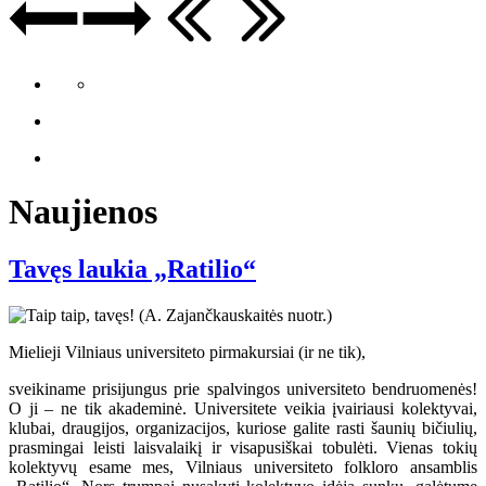
Naujienos
Tavęs laukia „Ratilio“
Mielieji Vilniaus universiteto pirmakursiai (ir ne tik),
sveikiname prisijungus prie spalvingos universiteto bendruomenės!
O ji – ne tik akademinė. Universitete veikia įvairiausi kolektyvai,
klubai, draugijos, organizacijos, kuriose galite rasti šaunių bičiulių,
prasmingai leisti laisvalaikį ir visapusiškai tobulėti. Vienas tokių
kolektyvų esame mes, Vilniaus universiteto folkloro ansamblis