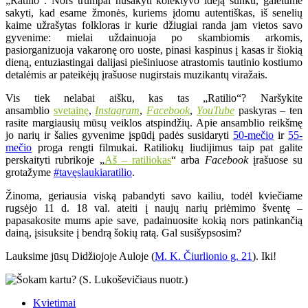
„Ratilio“. Nors trumpai nusakyti kolektyvo idėją sunku, galėtume
sakyti, kad esame žmonės, kuriems įdomu autentiškas, iš senelių
kaime užrašytas folkloras ir kurie džiugiai randa jam vietos savo
gyvenime: mielai uždainuoja po skambiomis arkomis,
pasiorganizuoja vakaronę oro uoste, pinasi kaspinus į kasas ir šiokią
dieną, entuziastingai dalijasi piešiniuose atrastomis tautinio kostiumo
detalėmis ar pateikėjų įrašuose nugirstais muzikantų viražais.
Vis tiek nelabai aišku, kas tas „Ratilio“? Naršykite
ansamblio
svetainę
,
Instagram
,
Facebook
,
YouTube
paskyras – ten
rasite margiausių mūsų veiklos atspindžių. Apie ansamblio reikšmę
jo narių ir šalies gyvenime įspūdį padės susidaryti
50-mečio
ir
55-
mečio
proga rengti filmukai. Ratiliokų liudijimus taip pat galite
perskaityti rubrikoje „
Aš – ratiliokas
“ arba
Facebook
įrašuose su
grotažyme
#tavęslaukiaratilio
.
Žinoma, geriausia viską pabandyti savo kailiu, todėl kviečiame
rugsėjo 11 d. 18 val. ateiti į naujų narių priėmimo šventę –
papasakosite mums apie save, padainuosite kokią nors patinkančią
dainą, įsisuksite į bendrą šokių ratą. Gal susišypsosim?
Lauksime jūsų Didžiojoje Auloje (
M. K. Čiurlionio g. 21
). Iki!
Kvietimai