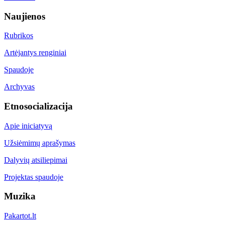
Naujienos
Rubrikos
Artėjantys renginiai
Spaudoje
Archyvas
Etnosocializacija
Apie iniciatyvą
Užsiėmimų aprašymas
Dalyvių atsiliepimai
Projektas spaudoje
Muzika
Pakartot.lt