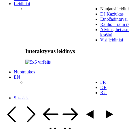
Leidiniai
Naujausi leidini
DJ Kaziukas
Etnožadintuvai
Ratilio – ratui r
Atviras, bet asm
kraštui
Visi leidiniai
Interaktyvus leidinys
Nuotraukos
EN
FR
DE
RU
Susisiek