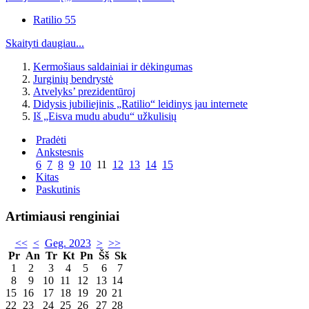
Ratilio 55
Skaityti daugiau...
Kermošiaus saldainiai ir dėkingumas
Jurginių bendrystė
Atvelyks’ prezidentūroj
Didysis jubiliejinis „Ratilio“ leidinys jau internete
Iš „Eisva mudu abudu“ užkulisių
Pradėti
Ankstesnis
6
7
8
9
10
11
12
13
14
15
Kitas
Paskutinis
Artimiausi renginiai
<<
<
Geg. 2023
>
>>
Pr
An
Tr
Kt
Pn
Šš
Sk
1
2
3
4
5
6
7
8
9
10
11
12
13
14
15
16
17
18
19
20
21
22
23
24
25
26
27
28