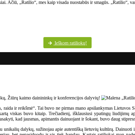
siai. Ačiū, „Ratilio“, mes kaip visada nuostabūs ir smagūs. „Ratilio“, va
Šventės dalyvių margumynas Utenos kultūros centro nuotraukų albume
Ieškom ratiliokų!
os, raida ir reikšmė“. Tai buvo ne pirmas mano apsilankymas Lietuvos 
rtą viskas buvo kitaip. Trečiadienį, išklausiusi ypatingų liudijimų ap
sakyti, kad jausmas, apimantis dainuojant ir šokant, buvo daug stipresn
u unikalių dalykų, sužinojau apie autentišką lietuvių kultūrą. Dainuoti i
eriau, bet nepasiduodu ir vis tiek bandau. Kartais ratiliokai man paded