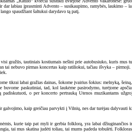
ukdamas „Ratilio“ kviečia susitikti dviejose Advento vakaronėse: gru
 dar labiau įprasminti Advento – susikaupimo, ramybės, laukimo – laiką
 lango spaudžiant šaltukui darydavo tą patį.
visi gražūs, tautiniais kostiumais nešini prie autobusiuko, kuris mus tur
n tai nebuvo pirmas koncertas kaip ratiliokui, tačiau išvyka – pirmoji. 
iek.
e tikrai labai gražias dainas, šokome įvairius šokius: melnyką, šeiną,
e buvome paskutiniai, tad, kol laukėme pasirodymo, turėjome apsčiai
ą padiskutuoti, o per koncerto pertrauką Utenos muzikantams užgroju
 galvojimo, kaip greičiau parvykti į Vilnių, nes dar turėjau dalyvauti k
mis, kurie taip pat myli ir gerbia folklorą, yra labai džiuginančios i
ngia, tai mus skatina judėti toliau, tai mums padeda tobulėti. Folklor