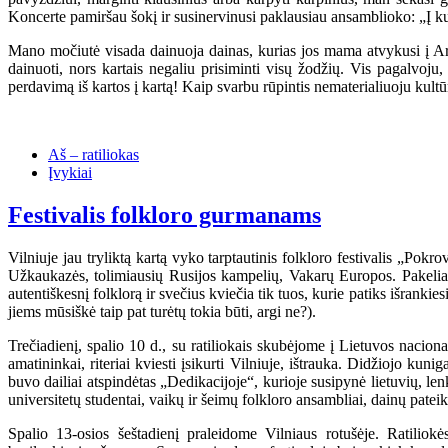
Koncerte pamiršau šokį ir susinervinusi paklausiau ansamblioko: „Į ku
Mano močiutė visada dainuoja dainas, kurias jos mama atvykusi į 
dainuoti, nors kartais negaliu prisiminti visų žodžių. Vis pagalvoju
perdavimą iš kartos į kartą! Kaip svarbu rūpintis nematerialiuoju kultū
Aš – ratiliokas
Įvykiai
Festivalis folkloro gurmanams
Vilniuje jau tryliktą kartą vyko tarptautinis folkloro festivalis „Pokr
Užkaukazės, tolimiausių Rusijos kampelių, Vakarų Europos. Pakeliavus
autentiškesnį folklorą ir svečius kviečia tik tuos, kurie patiks išranki
jiems mūsiškė taip pat turėtų tokia būti, argi ne?).
Trečiadienį, spalio 10 d., su ratiliokais skubėjome į Lietuvos nacio
amatininkai, riteriai kviesti įsikurti Vilniuje, ištrauka. Didžiojo kun
buvo dailiai atspindėtas „Dedikacijoje“, kurioje susipynė lietuvių, lenk
universitetų studentai, vaikų ir šeimų folkloro ansambliai, dainų pate
Spalio 13-osios šeštadienį praleidome Vilniaus rotušėje. Ratilio