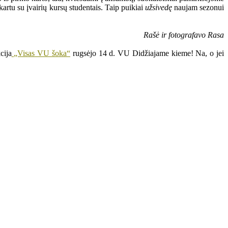
artu su įvairių kursų studentais. Taip puikiai
užsivedę
naujam sezonui
Rašė ir fotografavo Rasa
cija
„Visas VU šoka“
rugsėjo 14 d. VU Didžiajame kieme! Na, o jei