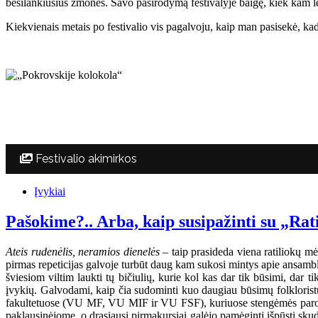
besilankiusius žmones. Savo pasirodymą festivalyje baigę, kiek kam lei
Kiekvienais metais po festivalio vis pagalvoju, kaip man pasisekė, kad 
Festivalio akimirkos
Įvykiai
Pašokime?.. Arba, kaip susipažinti su „Rat
Ateis rudenėlis, neramios dienelės
– taip prasideda viena ratiliokų mė
pirmas repeticijas galvoje turbūt daug kam sukosi mintys apie ansambli
šviesiom viltim laukti tų bičiulių, kurie kol kas dar tik būsimi, dar 
įvykių. Galvodami, kaip čia sudominti kuo daugiau būsimų folkloristų,
fakultetuose (VU MF, VU MIF ir VU FSF), kuriuose stengėmės parodyt
paklausinėjome, o drąsiausi pirmakursiai galėjo pamėginti išpūsti sku