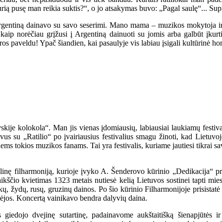
rią pusę man reikia suktis?“, o jo atsakymas buvo: „Pagal saulę“... Su
Argentiną dainavo su savo seserimi. Mano mama – muzikos mokytoja i
, kaip norėčiau grįžusi į Argentiną dainuoti su jomis arba galbūt įkur
ros paveldu! Ypač šiandien, kai pasaulyje vis labiau įsigali kultūrinė h
ovskije kolokola“. Man jis vienas įdomiausių, labiausiai laukiamų festiva
 su „Ratilio“ po įvairiausius festivalius smagu žinoti, kad Lietuvoje 
esiems tokios muzikos fanams. Tai yra festivalis, kuriame jautiesi tikrai s
nalinę filharmoniją, kurioje įvyko A. Šenderovo kūrinio „Dedikacija“ pr
igaikščio kvietimas 1323 metais nutiesė kelią Lietuvos sostinei tapti mie
ų, žydų, rusų, gruzinų dainos. Po šio kūrinio Filharmonijoje prisistatė vi
ikėjos. Koncertą vainikavo bendra dalyvių daina.
kės giedojo dvejinę sutartinę, padainavome aukštaitišką šienapjūtės