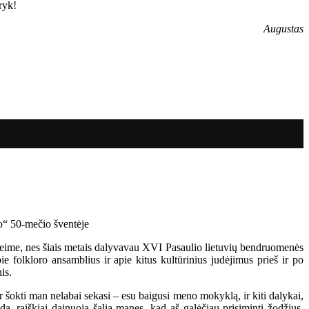
ryk!
Augustas
Seime, nes šiais metais dalyvavau XVI Pasaulio lietuvių bendruomenės
ie folkloro ansamblius ir apie kitus kultūrinius judėjimus prieš ir po
is.
r šokti man nelabai sekasi – esu baigusi meno mokyklą, ir kiti dalykai,
a, raiškiai dainuoja šalia manęs, kad aš galėčiau prisiminti žodžius.