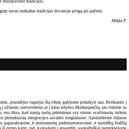
ir muzikavimo tradicijos.
oję savas unikalias tradicijas dovanoja progą jas pažinti.
Milda P.
is, prasidėjus rugsėjui šią eilutę galėjome pritaikyti sau. Renkantis į
 užsienio universitetus ar į kitas tolybes iškeliaujančių, jau ėmėme su
duo, esu tikra, kad naujų narių priėmimas yra vienas svarbiausių rudens
os pirmakursių integracijos savaitės renginiuose. Apsilankėme trijuose
vę papasakojome, ir instrumentų pademonstravome, ir tarmiškų žodžių
o iš pirmo karto, tad, kviesdami į ansamblį, suokalbiškai pamirksėjome