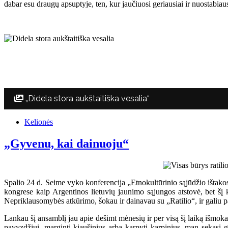
dabar esu draugų apsuptyje, ten, kur jaučiuosi geriausiai ir nuostabiau
„Didela stora aukštaitiška vesalia“
Kelionės
„Gyvenu, kai dainuoju“
Spalio 24 d. Seime vyko konferencija „Etnokultūrinio sąjūdžio ištak
kongrese kaip Argentinos lietuvių jaunimo sąjungos atstovė, bet šį ka
Nepriklausomybės atkūrimo, šokau ir dainavau su „Ratilio“, ir galiu pa
Lankau šį ansamblį jau apie dešimt mėnesių ir per visą šį laiką išmoka
pavyzdžiui, marginti kiaušinius arba karpyti karpinius, man sekasi g