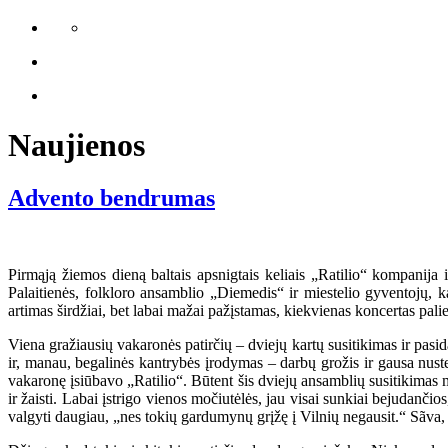
Naujienos
Advento bendrumas
Pirmąją žiemos dieną baltais apsnigtais keliais „Ratilio“ kompanija
Palaitienės, folkloro ansamblio „Diemedis“ ir miestelio gyventojų, ka
artimas širdžiai, bet labai mažai pažįstamas, kiekvienas koncertas palie
Viena gražiausių vakaronės patirčių – dviejų kartų susitikimas ir pasi
ir, manau, begalinės kantrybės įrodymas – darbų grožis ir gausa nust
vakaronę įsiūbavo „Ratilio“. Būtent šis dviejų ansamblių susitikimas m
ir žaisti. Labai įstrigo vienos močiutėlės, jau visai sunkiai bejudančio
valgyti daugiau, „nes tokių gardumynų grįžę į Vilnių negausit.“ Sãva, 