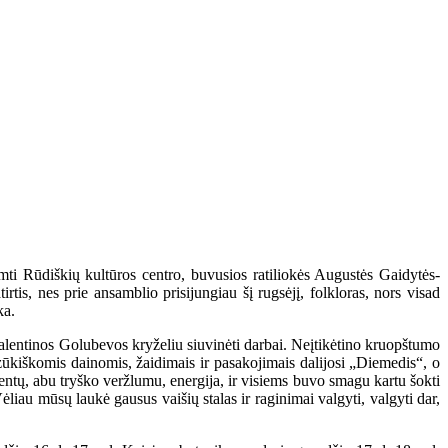
mti Rūdiškių kultūros centro, buvusios ratiliokės Augustės Gaidytės-
tis, nes prie ansamblio prisijungiau šį rugsėjį, folkloras, nors visad
ka.
 Valentinos Golubevos kryželiu siuvinėti darbai. Neįtikėtino kruopštumo
zūkiškomis dainomis, žaidimais ir pasakojimais dalijosi „Diemedis“, o
dentų, abu tryško veržlumu, energija, ir visiems buvo smagu kartu šokti
Vėliau mūsų laukė gausus vaišių stalas ir raginimai valgyti, valgyti dar,