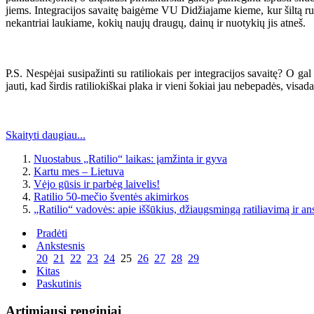
jiems. Integracijos savaitę baigėme VU Didžiajame kieme, kur šiltą rug
nekantriai laukiame, kokių naujų draugų, dainų ir nuotykių jis atneš.
P.S. Nespėjai susipažinti su ratiliokais per integracijos savaitę? O g
jauti, kad širdis ratiliokiškai plaka ir vieni šokiai jau nebepadės, visada
Skaityti daugiau...
Nuostabus „Ratilio“ laikas: įamžinta ir gyva
Kartu mes – Lietuva
Vėjo gūsis ir parbėg laivelis!
Ratilio 50-mečio šventės akimirkos
„Ratilio“ vadovės: apie iššūkius, džiaugsmingą ratiliavimą ir a
Pradėti
Ankstesnis
20
21
22
23
24
25
26
27
28
29
Kitas
Paskutinis
Artimiausi renginiai