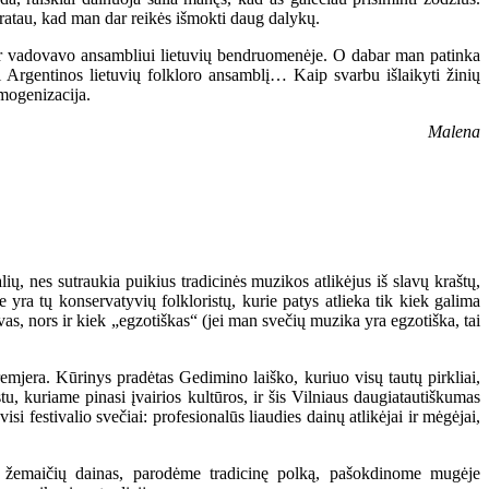
pratau, kad man dar reikės išmokti daug dalykų.
r vadovavo ansambliui lietuvių bendruomenėje. O dabar man patinka
ti Argentinos lietuvių folkloro ansamblį… Kaip svarbu išlaikyti žinių
omogenizacija.
Malena
lių, nes sutraukia puikius tradicinės muzikos atlikėjus iš slavų kraštų,
yra tų konservatyvių folkloristų, kurie patys atlieka tik kiek galima
avas, nors ir kiek „egzotiškas“ (jei man svečių muzika yra egzotiška, tai
emjera. Kūrinys pradėtas Gedimino laiško, kuriuo visų tautų pirkliai,
stu, kuriame pinasi įvairios kultūros, ir šis Vilniaus daugiatautiškumas
si festivalio svečiai: profesionalūs liaudies dainų atlikėjai ir mėgėjai,
 ir žemaičių dainas, parodėme tradicinę polką, pašokdinome mugėje