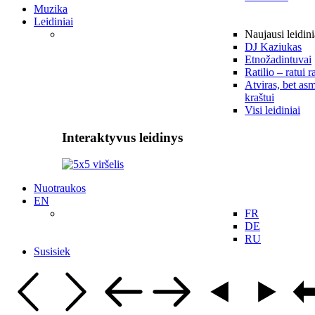
Muzika
Leidiniai
Naujausi leidini
DJ Kaziukas
Etnožadintuvai
Ratilio – ratui r
Atviras, bet asm
kraštui
Visi leidiniai
Interaktyvus leidinys
Nuotraukos
EN
FR
DE
RU
Susisiek