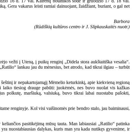
odžio 16 d. 17 val. Kairėnų botanikos sode ir gruodžio 17 d. 18 val.
. Gera vakarus leisti ramiai dainuojant, žaidžiant, buriant, o gal net
Barbora
(Rūdiškių kultūros centro ir J. Slipkauskaitės nuotr.)
ėjo vežti į Uteną, į puikų renginį „Didela stora aukštaitiška vesalia“.
„Ratilio“ lankau jau du mėnesius, bet atrodo, kad tikrai ilgiau – turbūt
 šeštinį ir nepakartojamąjį Mėmelio keturkinkį, apie kiekvieną regioną
 laiko tiesiog drauge pabūti: juokėmės, nes buvo nuolat vis kažkas
s polkutę, maršiuką, valsiuką, buvo tikrai labai nuostabu pašokti,
itame renginyje. Kol visi vaišinomės prie bendro stalo, jau baiminausi,
r keliančios pasitikėjimą mūsų tauta. Man labiausiai „Ratilio“ patinka
as yra nuostabiausias dalykas, kuris man yra kada nutikęs gyvenime, ir