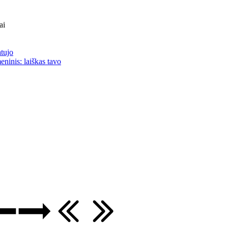
ai
atujo
eninis: laiškas tavo