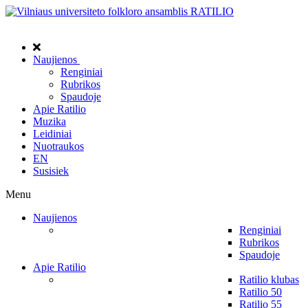
Naujienos
Renginiai
Rubrikos
Spaudoje
Apie Ratilio
Muzika
Leidiniai
Nuotraukos
EN
Susisiek
Menu
Naujienos
Renginiai
Rubrikos
Spaudoje
Apie Ratilio
Ratilio klubas
Ratilio 50
Ratilio 55