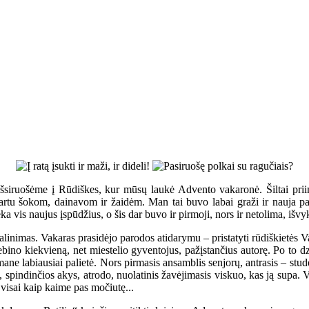
 išsiruošėme į Rūdiškes, kur mūsų laukė Advento vakaronė. Šiltai prii
rtu šokom, dainavom ir žaidėm. Man tai buvo labai graži ir nauja patir
ka vis naujus įspūdžius, o šis dar buvo ir pirmoji, nors ir netolima, išvy
dalinimas. Vakaras prasidėjo parodos atidarymu – pristatyti rūdiškietės
ebino kiekvieną, net miestelio gyventojus, pažįstančius autorę. Po to d
ane labiausiai palietė. Nors pirmasis ansamblis senjorų, antrasis – stu
s, spindinčios akys, atrodo, nuolatinis žavėjimasis viskuo, kas ją supa. 
visai kaip kaime pas močiutę...