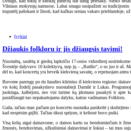
Džiugu, kad tokių ir kitokių patirčių dar daug priešaky. Nieko nela
Vilniaus mokytojų namuose. Labai smagu susipažinti su tradicijomis ir
truputėlį pašokant ir žinoti, kad kažkas seniau vakaro prieblandoje, už
Įvykiai
Džiaukis folkloru ir jis džiaugsis tavimi!
Nuostabų, saulėtą ir giedrą lapkričio 17-osios vidurdienį susirinkome 
Šventėje dalyvavo 10 kolektyvų, tarp jų – „Ratilio“, o su juo ir aš. Ma
dėl to, kad koncertų yra beveik kiekvieną savaitę, o repetuojam antra t
Buvome parengę po du liaudies kūrinius iš kiekvieno regiono: dainavom
vis kokį žodelį pasakydavo nuostabieji Damilė ir Lukas. Programoj
juokinga, kalbėjom, nes visi turime ką įdomaus pasakyti ir apie k
pasidžiaugti tuo nepakartojamu dalyku, katras vadinamas Folkloru.
Gaila, tačiau man pačiam po koncerto nuotaika pasikeitė į skubėjimo ir
kad nespėsim grįžti. Tačiau tikrai spėjom, ir kelionė buvo puiki.
Visą kelią atgal dainavome, o dainos kartu su bendraminčiais ir žmonė
žmonės, bendravimas, užkulisiniai dainavimai ir šokiai – tai mus suju