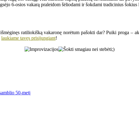
sėjo 6-osios vakarą praleidom šėliodami ir šokdami tradicinius šokius k
al išmėginęs ratiliokišką vakaronę norėtum pašokti dar? Puiki proga – ak
laukiame tavęs prisijungiant
!
nsamblio 50-metį