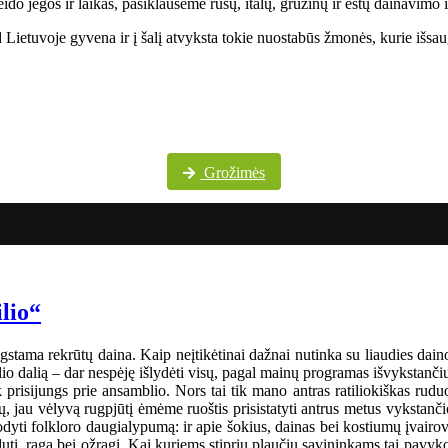
do jėgos ir laikas, pasiklausėme rusų, italų, gruzinų ir estų dainavimo 
Lietuvoje gyvena ir į šalį atvyksta tokie nuostabūs žmonės, kurie išsaug
Daugiau festivalio nuotraukų „Pokrovskije kolokola“ „Facebook“ paskyroje
Grožimės
ilio“
gstama rekrūtų daina. Kaip neįtikėtinai dažnai nutinka su liaudies dainom
o dalią – dar nespėję išlydėti visų, pagal mainų programas išvykstančių į
tik prisijungs prie ansamblio. Nors tai tik mano antras ratiliokiškas ru
 jau vėlyvą rugpjūtį ėmėme ruoštis prisistatyti antrus metus vykstanči
i folkloro daugialypumą: ir apie šokius, dainas bei kostiumų įvairo
dutį, ragą bei ožragį. Kai kuriems stiprių plaučių savininkams tai pavyk