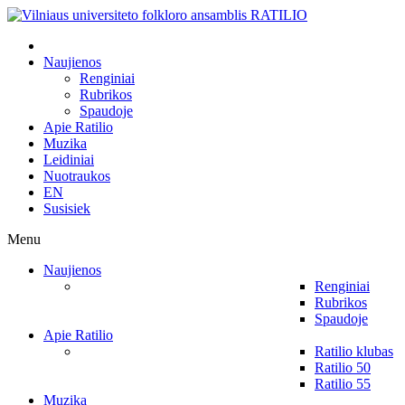
Naujienos
Renginiai
Rubrikos
Spaudoje
Apie Ratilio
Muzika
Leidiniai
Nuotraukos
EN
Susisiek
Menu
Naujienos
Renginiai
Rubrikos
Spaudoje
Apie Ratilio
Ratilio klubas
Ratilio 50
Ratilio 55
Muzika