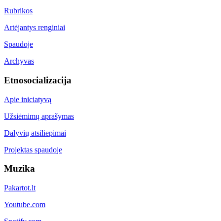
Rubrikos
Artėjantys renginiai
Spaudoje
Archyvas
Etnosocializacija
Apie iniciatyvą
Užsiėmimų aprašymas
Dalyvių atsiliepimai
Projektas spaudoje
Muzika
Pakartot.lt
Youtube.com