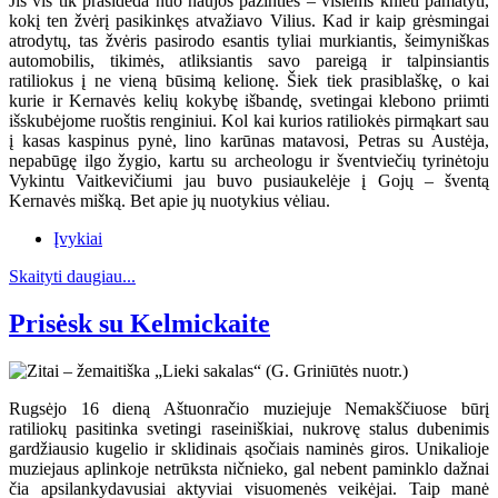
Jis vis tik prasideda nuo naujos pažinties – visiems knieti pamatyti,
kokį ten žvėrį pasikinkęs atvažiavo Vilius. Kad ir kaip grėsmingai
atrodytų, tas žvėris pasirodo esantis tyliai murkiantis, šeimyniškas
automobilis, tikimės, atliksiantis savo pareigą ir talpinsiantis
ratiliokus į ne vieną būsimą kelionę. Šiek tiek prasiblaškę, o kai
kurie ir Kernavės kelių kokybę išbandę, svetingai klebono priimti
išskubėjome ruoštis renginiui. Kol kai kurios ratiliokės pirmąkart sau
į kasas kaspinus pynė, lino karūnas matavosi, Petras su Austėja,
nepabūgę ilgo žygio, kartu su archeologu ir šventviečių tyrinėtoju
Vykintu Vaitkevičiumi jau buvo pusiaukelėje į Gojų – šventą
Kernavės mišką. Bet apie jų nuotykius vėliau.
Įvykiai
Skaityti daugiau...
Prisėsk su Kelmickaite
Rugsėjo 16 dieną Aštuonračio muziejuje Nemakščiuose būrį
ratiliokų pasitinka svetingi raseiniškiai, nukrovę stalus dubenimis
gardžiausio kugelio ir sklidinais ąsočiais naminės giros. Unikalioje
muziejaus aplinkoje netrūksta ničnieko, gal nebent paminklo dažnai
čia apsilankydavusiai aktyviai visuomenės veikėjai. Taip manė