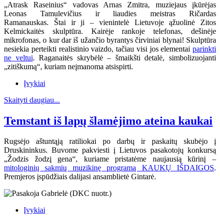
„Atrask Raseinius“ vadovas Arnas Zmitra, muziejaus įkūrėjas
Leonas Tamulevičius ir liaudies meistras Ričardas
Ramanauskas.
Štai ir ji – vienintelė Lietuvoje ąžuolinė Zitos
Kelmickaitės skulptūra. Kairėje rankoje telefonas, dešinėje
mikrofonas, o kur dar iš užančio byrantys čirviniai blynai! Skulptūra
nesiekia perteikti realistinio vaizdo, tačiau visi jos elementai
parinkti
ne veltui
. Raganaitės skrybėlė – šmaikšti detalė, simbolizuojanti
„zitiškumą“, kuriam neįmanoma atsispirti.
Įvykiai
Skaityti daugiau...
Temstant iš lapų šlamėjimo ateina kaukai
Rugsėjo aštuntąją ratiliokai po darbų ir paskaitų skubėjo į
Druskininkus. Buvome pakviesti į Lietuvos pasakotojų konkursą
„Žodzis žodzį gena“, kuriame pristatėme naujausią kūrinį –
mitologinių sakmių muzikinę programą KAUKŲ IŠDAIGOS
.
Premjeros įspūdžiais dalijasi ansamblietė Gintarė.
Įvykiai