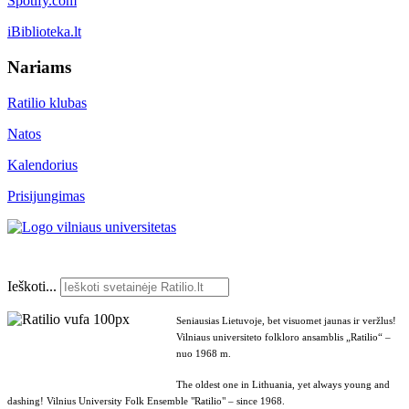
Spotify.com
iBiblioteka.lt
Nariams
Ratilio klubas
Natos
Kalendorius
Prisijungimas
Ieškoti...
Seniausias Lietuvoje, bet visuomet jaunas ir veržlus!
Vilniaus universiteto folkloro ansamblis „Ratilio“ –
nuo 1968 m.
The oldest one in Lithuania, yet always young and
dashing! Vilnius University Folk Ensemble "Ratilio" – since 1968.