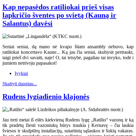
Kap nepasėdos ratiliokai prieš visas
lapkričio šventes po svietą (Kauną ir
Salantus) davėsi
Seniai seniai, dą mano nė kvapo šitam ansambly nebuvo, kap
ratiliokai koncertavo Kaune... Ką jau čia seniai, skubysit pertraukt,
taigi prieš dvi savaiti, naje! O, tai teisybė, pagaliau tai invyko, todė i
jumiem netrivoju papasakot!
Įvykiai
Skaityti daugiau...
Rudens lygiadienio klajonės
Jau treti metai iš eilės kiekvieną Rudens lygę „Ratilio“ vazonų ir ką
tik pradėtų žiesti vazoniukų būrys traukia į Kernavę – čia laukia
šviesos ir skulptūrų instaliacijų, sutartinių sąšaukos ir šokių vakaras.