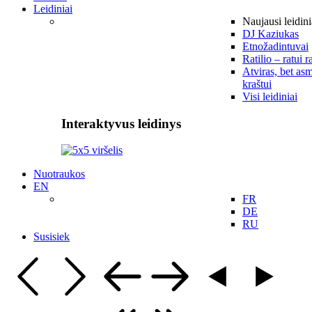
Leidiniai
Naujausi leidini
DJ Kaziukas
Etnožadintuvai
Ratilio – ratui r
Atviras, bet asm
kraštui
Visi leidiniai
Interaktyvus leidinys
Nuotraukos
EN
FR
DE
RU
Susisiek