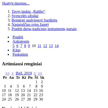
Skaityti daugiau...
Tavęs laukia „Ratilio“
Svencelės užrašai
Bemiegė spalvingoji Sardinija
Nastajaščius rojus žamėj
Pradėti dieną tradicinių instrumentų garsais
Pradėti
Ankstesnis
5
6
7
8
9
10
11
12
13
14
Kitas
Paskutinis
Artimiausi renginiai
<<
<
Birž. 2019
>
>>
Pr
An
Tr
Kt
Pn
Šš
Sk
1
2
3
4
5
6
7
8
9
10
11
12
13
14
15
16
17
18
19
20
21
22
23
24
25
26
27
28
29
30