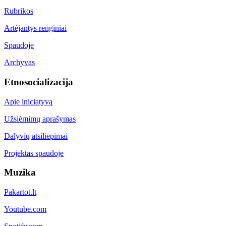
Rubrikos
Artėjantys renginiai
Spaudoje
Archyvas
Etnosocializacija
Apie iniciatyvą
Užsiėmimų aprašymas
Dalyvių atsiliepimai
Projektas spaudoje
Muzika
Pakartot.lt
Youtube.com