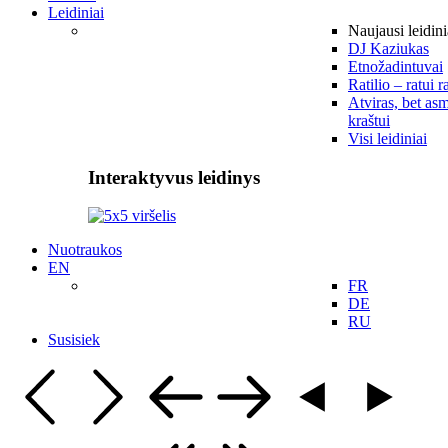
Leidiniai
Naujausi leidini
DJ Kaziukas
Etnožadintuvai
Ratilio – ratui r
Atviras, bet asm
kraštui
Visi leidiniai
Interaktyvus leidinys
Nuotraukos
EN
FR
DE
RU
Susisiek