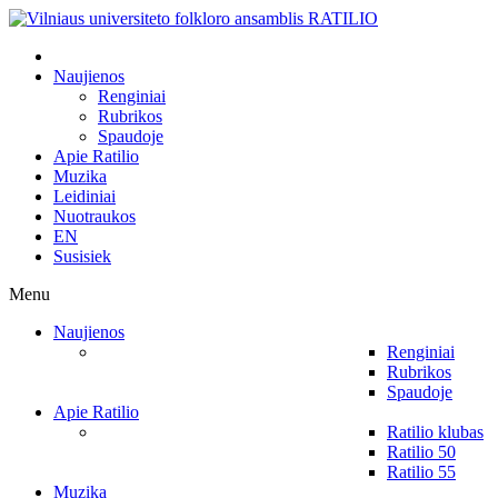
Naujienos
Renginiai
Rubrikos
Spaudoje
Apie Ratilio
Muzika
Leidiniai
Nuotraukos
EN
Susisiek
Menu
Naujienos
Renginiai
Rubrikos
Spaudoje
Apie Ratilio
Ratilio klubas
Ratilio 50
Ratilio 55
Muzika