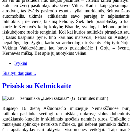
Jis vis tik prasideda nuo naujos pažinties – visiems knieti pamatyti,
kokį ten žvėrį pasikinkęs atvažiavo Vilius. Kad ir kaip grėsmingai
atrodytų, tas žvėris pasirodo esantis tyliai murkiantis, šeimyniškas
automobilis, tikimės, atliksiantis savo pareigą ir talpinsiantis
ratiliokus į ne vieną būsimą kelionę. Šiek tiek prasiblaškę, o kai
kurie ir Kernavės kelių kokybę išbandę, svetingai klebono priimti
išskubėjome ruoštis renginiui. Kol kai kurios ratiliokės pirmąkart sau
į kasas kaspinus pynė, lino karūnas matavosi, Petras su Austėja,
nepabūgę ilgo žygio, kartu su archeologu ir šventviečių tyrinėtoju
Vykintu Vaitkevičiumi jau buvo pusiaukelėje į Gojų – šventą
Kernavės mišką. Bet apie jų nuotykius vėliau.
Įvykiai
Skaityti daugiau...
Prisėsk su Kelmickaite
Rugsėjo 16 dieną Aštuonračio muziejuje Nemakščiuose būrį
ratiliokų pasitinka svetingi raseiniškiai, nukrovę stalus dubenimis
gardžiausio kugelio ir sklidinais ąsočiais naminės giros. Unikalioje
muziejaus aplinkoje netrūksta ničnieko, gal nebent paminklo dažnai
čia apsilankydavusiai aktyviai visuomenės veikėjai. Taip manė