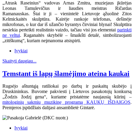
„Atrask Raseinius“ vadovas Arnas Zmitra, muziejaus įkūrėjas
Leonas Tamulevičius ir liaudies meistras Ričardas
Ramanauskas.
Štai ir ji – vienintelė Lietuvoje ąžuolinė Zitos
Kelmickaitės skulptūra. Kairėje rankoje telefonas, dešinėje
mikrofonas, o kur dar iš užančio byrantys čirviniai blynai! Skulptūra
nesiekia perteikti realistinio vaizdo, tačiau visi jos elementai
parinkti
ne veltui
. Raganaitės skrybėlė – šmaikšti detalė, simbolizuojanti
„zitiškumą“, kuriam neįmanoma atsispirti.
Įvykiai
Skaityti daugiau...
Temstant iš lapų šlamėjimo ateina kaukai
Rugsėjo aštuntąją ratiliokai po darbų ir paskaitų skubėjo į
Druskininkus. Buvome pakviesti į Lietuvos pasakotojų konkursą
„Žodzis žodzį gena“, kuriame pristatėme naujausią kūrinį –
mitologinių sakmių muzikinę programą KAUKŲ IŠDAIGOS
.
Premjeros įspūdžiais dalijasi ansamblietė Gintarė.
Įvykiai