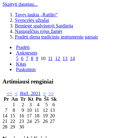
Skaityti daugiau...
Tavęs laukia „Ratilio“
Svencelės užrašai
Bemiegė spalvingoji Sardinija
Nastajaščius rojus žamėj
Pradėti dieną tradicinių instrumentų garsais
Pradėti
Ankstesnis
5
6
7
8
9
10
11
12
13
14
Kitas
Paskutinis
Artimiausi renginiai
<<
<
Birž. 2021
>
>>
Pr
An
Tr
Kt
Pn
Šš
Sk
1
2
3
4
5
6
7
8
9
10
11
12
13
14
15
16
17
18
19
20
21
22
23
24
25
26
27
28
29
30