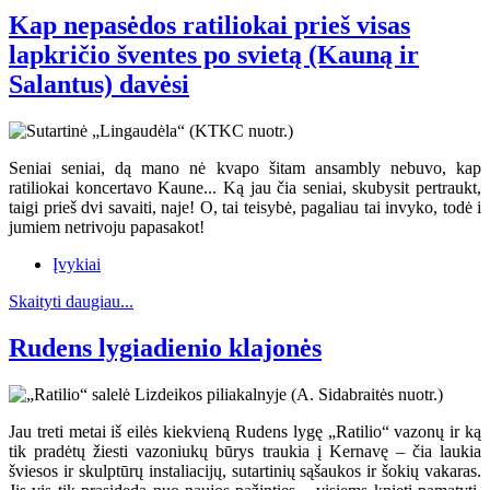
Kap nepasėdos ratiliokai prieš visas
lapkričio šventes po svietą (Kauną ir
Salantus) davėsi
Seniai seniai, dą mano nė kvapo šitam ansambly nebuvo, kap
ratiliokai koncertavo Kaune... Ką jau čia seniai, skubysit pertraukt,
taigi prieš dvi savaiti, naje! O, tai teisybė, pagaliau tai invyko, todė i
jumiem netrivoju papasakot!
Įvykiai
Skaityti daugiau...
Rudens lygiadienio klajonės
Jau treti metai iš eilės kiekvieną Rudens lygę „Ratilio“ vazonų ir ką
tik pradėtų žiesti vazoniukų būrys traukia į Kernavę – čia laukia
šviesos ir skulptūrų instaliacijų, sutartinių sąšaukos ir šokių vakaras.