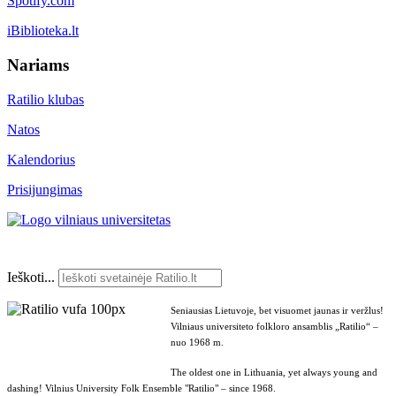
Spotify.com
iBiblioteka.lt
Nariams
Ratilio klubas
Natos
Kalendorius
Prisijungimas
Ieškoti...
Seniausias Lietuvoje, bet visuomet jaunas ir veržlus!
Vilniaus universiteto folkloro ansamblis „Ratilio“ –
nuo 1968 m.
The oldest one in Lithuania, yet always young and
dashing! Vilnius University Folk Ensemble "Ratilio" – since 1968.