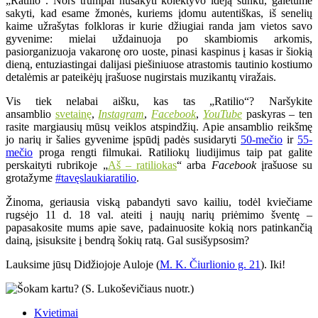
„Ratilio“. Nors trumpai nusakyti kolektyvo idėją sunku, galėtume
sakyti, kad esame žmonės, kuriems įdomu autentiškas, iš senelių
kaime užrašytas folkloras ir kurie džiugiai randa jam vietos savo
gyvenime: mielai uždainuoja po skambiomis arkomis,
pasiorganizuoja vakaronę oro uoste, pinasi kaspinus į kasas ir šiokią
dieną, entuziastingai dalijasi piešiniuose atrastomis tautinio kostiumo
detalėmis ar pateikėjų įrašuose nugirstais muzikantų viražais.
Vis tiek nelabai aišku, kas tas „Ratilio“? Naršykite
ansamblio
svetainę
,
Instagram
,
Facebook
,
YouTube
paskyras – ten
rasite margiausių mūsų veiklos atspindžių. Apie ansamblio reikšmę
jo narių ir šalies gyvenime įspūdį padės susidaryti
50-mečio
ir
55-
mečio
proga rengti filmukai. Ratiliokų liudijimus taip pat galite
perskaityti rubrikoje „
Aš – ratiliokas
“ arba
Facebook
įrašuose su
grotažyme
#tavęslaukiaratilio
.
Žinoma, geriausia viską pabandyti savo kailiu, todėl kviečiame
rugsėjo 11 d. 18 val. ateiti į naujų narių priėmimo šventę –
papasakosite mums apie save, padainuosite kokią nors patinkančią
dainą, įsisuksite į bendrą šokių ratą. Gal susišypsosim?
Lauksime jūsų Didžiojoje Auloje (
M. K. Čiurlionio g. 21
). Iki!
Kvietimai