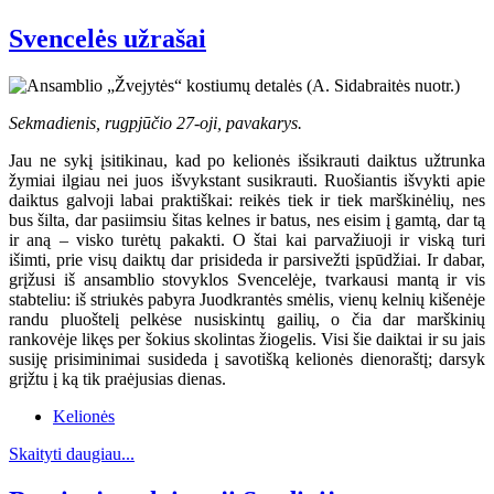
Svencelės užrašai
Sekmadienis, rugpjūčio 27-oji, pavakarys.
Jau ne sykį įsitikinau, kad po kelionės išsikrauti daiktus užtrunka
žymiai ilgiau nei juos išvykstant susikrauti. Ruošiantis išvykti apie
daiktus galvoji labai praktiškai: reikės tiek ir tiek marškinėlių, nes
bus šilta, dar pasiimsiu šitas kelnes ir batus, nes eisim į gamtą, dar tą
ir aną – visko turėtų pakakti. O štai kai parvažiuoji ir viską turi
išimti, prie visų daiktų dar prisideda ir parsivežti įspūdžiai. Ir dabar,
grįžusi iš ansamblio stovyklos Svencelėje, tvarkausi mantą ir vis
stabteliu: iš striukės pabyra Juodkrantės smėlis, vienų kelnių kišenėje
randu pluoštelį pelkėse nusiskintų gailių, o čia dar marškinių
rankovėje likęs per šokius skolintas žiogelis. Visi šie daiktai ir su jais
susiję prisiminimai susideda į savotišką kelionės dienoraštį; darsyk
grįžtu į ką tik praėjusias dienas.
Kelionės
Skaityti daugiau...