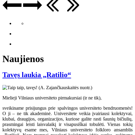
Naujienos
Tavęs laukia „Ratilio“
Mielieji Vilniaus universiteto pirmakursiai (ir ne tik),
sveikiname prisijungus prie spalvingos universiteto bendruomenės!
O ji – ne tik akademinė. Universitete veikia įvairiausi kolektyvai,
klubai, draugijos, organizacijos, kuriose galite rasti šaunių bičiulių,
prasmingai leisti laisvalaikį ir visapusiškai tobulėti. Vienas tokių
kolektyvų esame mes, Vilniaus universiteto folkloro ansamblis