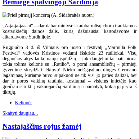
Bemiegė spalvingoji Sardinija
„A-ja-ja-jaaaai“ – dar dabar mintyse skamba mūsų choru traukiamos
kostarikiečių dainos dalis, kurią dažniausiai kartodavome ir
atitardavome Sardinijoje.
Rugpjūčio 3 d. iš Vilniaus oro uosto į festivalį „Marmilla Folk
Festival“ vadovės Kristinos vedami išskrido 23 ratiliokai. Visų
degančios akys laukė naujų įspūdžių – juk daugeliui tai pati pirma
tokia tolima kelionė su „Ratilio“, o porai ansambliečių – pirmieji
gyvenime skrydžiai lėktuvu! Nieko neišgąsdino dingęs Germano
lagaminas, kuriame buvo supakuoti ne tik visi jo paties daiktai, bet
dar ir poros vaikinų tautiniai kostiumai – visiems knietėjo kuo
greičiau ištrūkti į vakarėjančią Sardiniją ir pamatyti, kokia gi ji yra iš
tikrųjų.
Kelionės
Skaityti daugiau...
Nastajaščius rojus žamėj