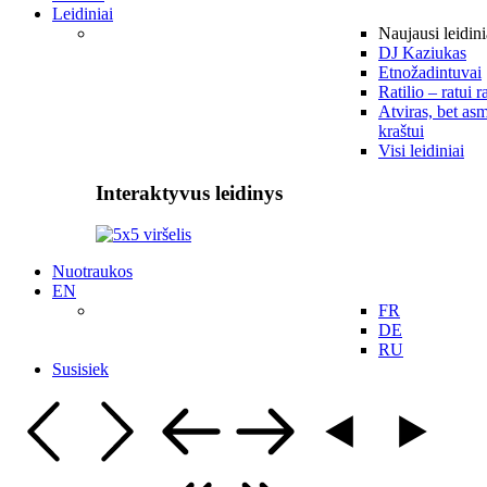
Leidiniai
Naujausi leidini
DJ Kaziukas
Etnožadintuvai
Ratilio – ratui r
Atviras, bet asm
kraštui
Visi leidiniai
Interaktyvus leidinys
Nuotraukos
EN
FR
DE
RU
Susisiek