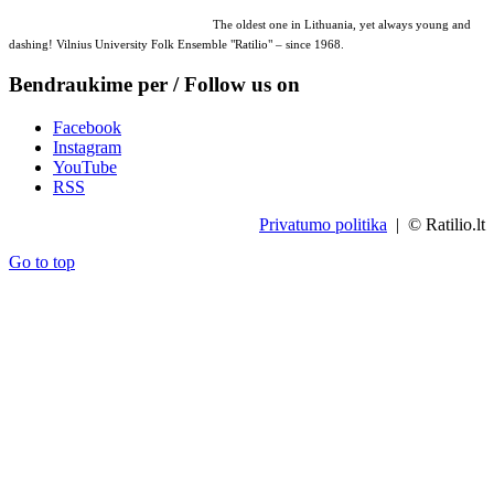
The oldest one in Lithuania, yet always young and
dashing! Vilnius University Folk Ensemble "Ratilio" – since 1968.
Bendraukime per / Follow us on
Facebook
Instagram
YouTube
RSS
Privatumo politika
| © Ratilio.lt
Go to top