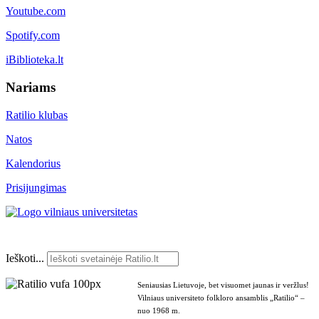
Youtube.com
Spotify.com
iBiblioteka.lt
Nariams
Ratilio klubas
Natos
Kalendorius
Prisijungimas
Ieškoti...
Seniausias Lietuvoje, bet visuomet jaunas ir veržlus!
Vilniaus universiteto folkloro ansamblis „Ratilio“ –
nuo 1968 m.