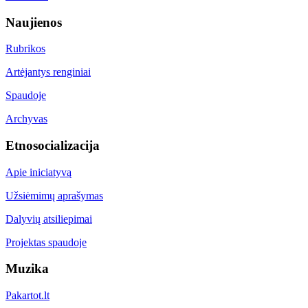
Naujienos
Rubrikos
Artėjantys renginiai
Spaudoje
Archyvas
Etnosocializacija
Apie iniciatyvą
Užsiėmimų aprašymas
Dalyvių atsiliepimai
Projektas spaudoje
Muzika
Pakartot.lt