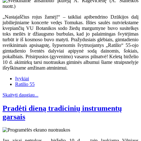
„Nastajaščius rojus žamėj!“ – taikliai apibendrino Dzūkijos dalį
jubiliejiniame koncerte vedęs Tomukas. Išties saulės nutviekstame
kvepiančių VU Botanikos sodo žiedų margumyne buvo susitelkęs
toks meilės ir džiaugsmo burbulas, kad jo palaimingas švytėjimas
turbūt ir iš kosmoso buvo matyti. Pražydusiais glėbiais, gimtadienio
sveikinimais apsisagstę, šypsenomis švytruojantys „Ratilio“ 55-ojo
gimtadienio šventės dalyviai apipynė sodą dainomis, šokiais,
pokalbiais. Prisirpusios (gyvenimo) vasaros pilnatvė! Keletą birželio
10 d. akimirkų tarsi nuotraukas giminės albumui šiame straipsnelyje
išryškiname amžinam atminimui.
Įvykiai
Ratilio 55
Skaityti daugiau...
Pradėti dieną tradicinių instrumentų
garsais
Jau visai netrukus – birželio 10 d. – taip laukiama Vilniaus