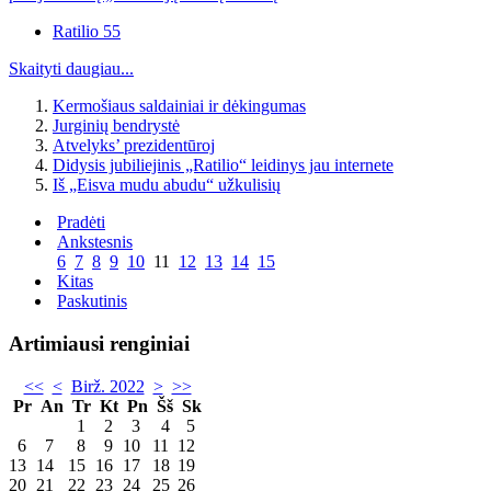
Ratilio 55
Skaityti daugiau...
Kermošiaus saldainiai ir dėkingumas
Jurginių bendrystė
Atvelyks’ prezidentūroj
Didysis jubiliejinis „Ratilio“ leidinys jau internete
Iš „Eisva mudu abudu“ užkulisių
Pradėti
Ankstesnis
6
7
8
9
10
11
12
13
14
15
Kitas
Paskutinis
Artimiausi renginiai
<<
<
Birž. 2022
>
>>
Pr
An
Tr
Kt
Pn
Šš
Sk
1
2
3
4
5
6
7
8
9
10
11
12
13
14
15
16
17
18
19
20
21
22
23
24
25
26