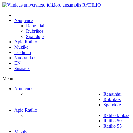
Naujienos
Renginiai
Rubrikos
Spaudoje
Apie Ratilio
Muzika
Leidiniai
Nuotraukos
EN
Susisiek
Menu
Naujienos
Renginiai
Rubrikos
Spaudoje
Apie Ratilio
Ratilio klubas
Ratilio 50
Ratilio 55
Muzika