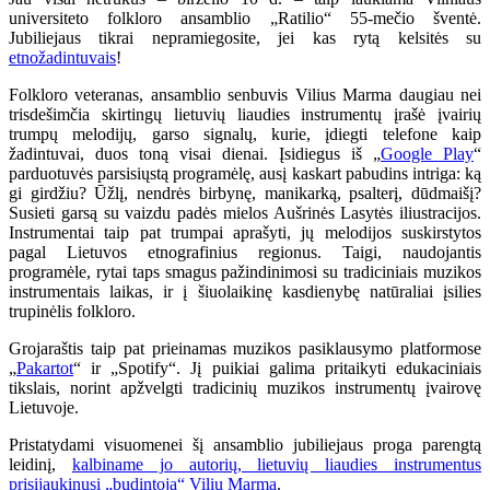
universiteto folkloro ansamblio „Ratilio“ 55-mečio šventė.
Jubiliejaus tikrai nepramiegosite, jei kas rytą kelsitės su
etnožadintuvais
!
Folkloro veteranas, ansamblio senbuvis Vilius Marma daugiau nei
trisdešimčia skirtingų lietuvių liaudies instrumentų įrašė įvairių
trumpų melodijų, garso signalų, kurie, įdiegti telefone kaip
žadintuvai, duos toną visai dienai. Įsidiegus iš „
Google Play
“
parduotuvės parsisiųstą programėlę, ausį kaskart pabudins intriga: ką
gi girdžiu? Ūžlį, nendrės birbynę, manikarką, psalterį, dūdmaišį?
Susieti garsą su vaizdu padės mielos Aušrinės Lasytės iliustracijos.
Instrumentai taip pat trumpai aprašyti, jų melodijos suskirstytos
pagal Lietuvos etnografinius regionus. Taigi, naudojantis
programėle, rytai taps smagus pažindinimosi su tradiciniais muzikos
instrumentais laikas, ir į šiuolaikinę kasdienybę natūraliai įsilies
trupinėlis folkloro.
Grojaraštis taip pat prieinamas muzikos pasiklausymo platformose
„
Pakartot
“ ir „Spotify“. Jį puikiai galima pritaikyti edukaciniais
tikslais, norint apžvelgti tradicinių muzikos instrumentų įvairovę
Lietuvoje.
Pristatydami visuomenei šį ansamblio jubiliejaus proga parengtą
leidinį,
kalbiname jo autorių, lietuvių liaudies instrumentus
prisijaukinusį „budintoją“ Vilių Marmą
.