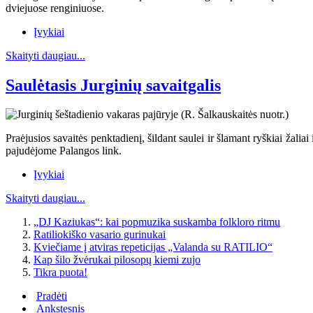
dviejuose renginiuose.
Įvykiai
Skaityti daugiau...
Saulėtasis Jurginių savaitgalis
Praėjusios savaitės penktadienį, šildant saulei ir šlamant ryškiai žali
pajudėjome Palangos link.
Įvykiai
Skaityti daugiau...
„DJ Kaziukas“: kai popmuzika suskamba folkloro ritmu
Ratiliokiško vasario gurinukai
Kviečiame į atviras repeticijas „Valanda su RATILIO“
Kap šilo žvėrukai pilosopų kiemi zujo
Tikra puota!
Pradėti
Ankstesnis