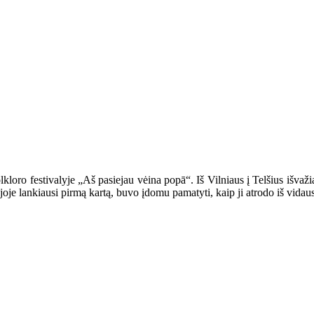
loro festivalyje „Aš pasiejau vėina popā“. Iš Vilniaus į Telšius išvaži
oje lankiausi pirmą kartą, buvo įdomu pamatyti, kaip ji atrodo iš vidaus