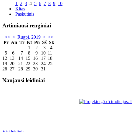
1
2
3
4
5
6
7
8
9
10
Kitas
Paskutinis
Artimiausi renginiai
<<
<
Rugpj. 2019
>
>>
Pr
An
Tr
Kt
Pn
Šš
Sk
1
2
3
4
5
6
7
8
9
10
11
12
13
14
15
16
17
18
19
20
21
22
23
24
25
26
27
28
29
30
31
Naujausi leidiniai
Visi leidiniai