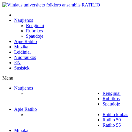
Naujienos
Renginiai
Rubrikos
Spaudoje
Apie Ratilio
Muzika
Leidiniai
Nuotraukos
EN
Susisiek
Menu
Naujienos
Renginiai
Rubrikos
Spaudoje
Apie Ratilio
Ratilio klubas
Ratilio 50
Ratilio 55
Muzika