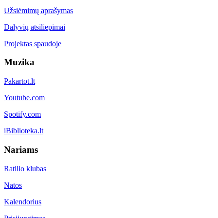
Užsiėmimų aprašymas
Dalyvių atsiliepimai
Projektas spaudoje
Muzika
Pakartot.lt
Youtube.com
Spotify.com
iBiblioteka.lt
Nariams
Ratilio klubas
Natos
Kalendorius