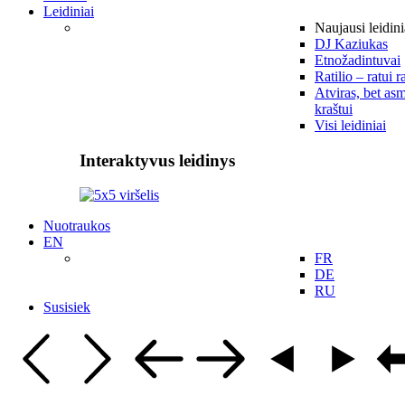
Leidiniai
Naujausi leidini
DJ Kaziukas
Etnožadintuvai
Ratilio – ratui r
Atviras, bet asm
kraštui
Visi leidiniai
Interaktyvus leidinys
Nuotraukos
EN
FR
DE
RU
Susisiek