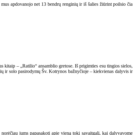
s mus apdovanojo net 13 bendrų renginių ir iš šalies žiūrint poilsio čia
as kitaip – „Ratilio“ ansamblio gretose. Iš prigimties esu tingios sielos,
ių ir solo pasirodymų Šv. Kotrynos bažnyčioje – kiekvienas dalyvis ir
 ir norėčiau jums papasakoti apie vieną tokį savaitgalį, kai dalyvavome