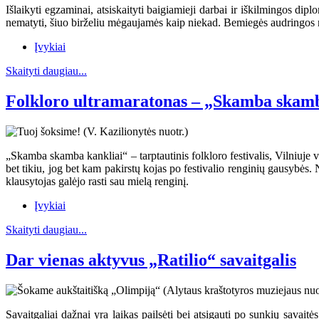
Išlaikyti egzaminai, atsiskaityti baigiamieji darbai ir iškilmingos dip
nematyti, šiuo birželiu mėgaujamės kaip niekad. Bemiegės audringos n
Įvykiai
Skaityti daugiau...
Folkloro ultramaratonas – „Skamba skamb
„Skamba skamba kankliai“ – tarptautinis folkloro festivalis, Vilniuje vyk
bet tikiu, jog bet kam pakirstų kojas po festivalio renginių gausybė
klausytojas galėjo rasti sau mielą renginį.
Įvykiai
Skaityti daugiau...
Dar vienas aktyvus „Ratilio“ savaitgalis
Savaitgaliai dažnai yra laikas pailsėti bei atsigauti po sunkių savait