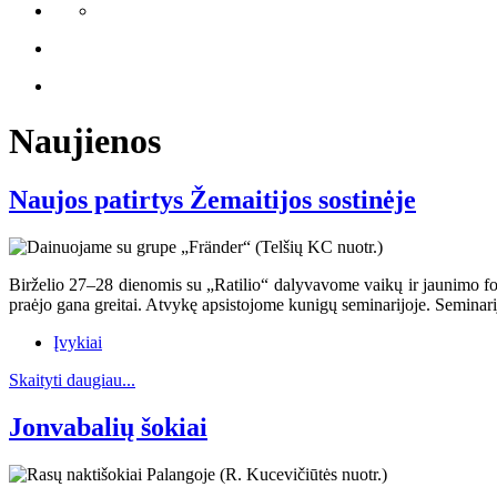
Naujienos
Naujos patirtys Žemaitijos sostinėje
Birželio 27–28 dienomis su „Ratilio“ dalyvavome vaikų ir jaunimo folk
praėjo gana greitai. Atvykę apsistojome kunigų seminarijoje. Seminarij
Įvykiai
Skaityti daugiau...
Jonvabalių šokiai