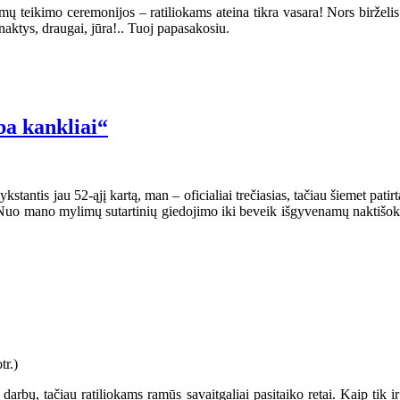
lomų teikimo ceremonijos – ratiliokams ateina tikra vasara! Nors birželi
aktys, draugai, jūra!.. Tuoj papasakosiu.
a kankliai“
stantis jau 52-ąjį kartą, man – oficialiai trečiasias, tačiau šiemet patirt
s. Nuo mano mylimų sutartinių giedojimo iki beveik išgyvenamų naktišok
ės darbų, tačiau ratiliokams ramūs savaitgaliai pasitaiko retai. Kaip tik