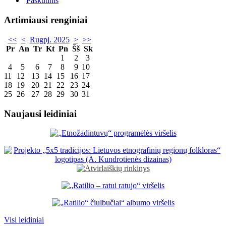
Paskutinis
Artimiausi renginiai
<<
<
Rugpj. 2025
>
>>
Pr
An
Tr
Kt
Pn
Šš
Sk
1
2
3
4
5
6
7
8
9
10
11
12
13
14
15
16
17
18
19
20
21
22
23
24
25
26
27
28
29
30
31
Naujausi leidiniai
Visi leidiniai