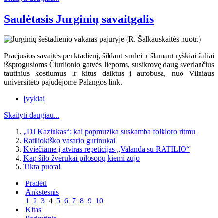
Saulėtasis Jurginių savaitgalis
Praėjusios savaitės penktadienį, šildant saulei ir šlamant ryškiai žaliai
išsprogusioms Čiurlionio gatvės liepoms, susikrovę daug sveriančius
tautinius kostiumus ir kitus daiktus į autobusą, nuo Vilniaus
universiteto pajudėjome Palangos link.
Įvykiai
Skaityti daugiau...
„DJ Kaziukas“: kai popmuzika suskamba folkloro ritmu
Ratiliokiško vasario gurinukai
Kviečiame į atviras repeticijas „Valanda su RATILIO“
Kap šilo žvėrukai pilosopų kiemi zujo
Tikra puota!
Pradėti
Ankstesnis
1
2
3
4
5
6
7
8
9
10
Kitas