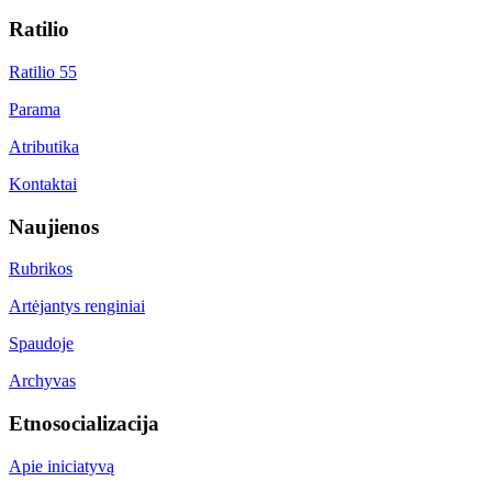
Ratilio
Ratilio 55
Parama
Atributika
Kontaktai
Naujienos
Rubrikos
Artėjantys renginiai
Spaudoje
Archyvas
Etnosocializacija
Apie iniciatyvą