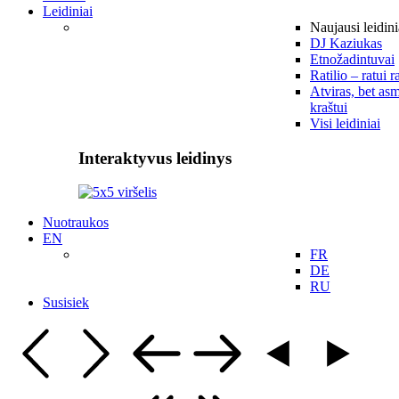
Leidiniai
Naujausi leidini
DJ Kaziukas
Etnožadintuvai
Ratilio – ratui r
Atviras, bet asm
kraštui
Visi leidiniai
Interaktyvus leidinys
Nuotraukos
EN
FR
DE
RU
Susisiek