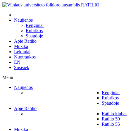
Naujienos
Renginiai
Rubrikos
Spaudoje
Apie Ratilio
Muzika
Leidiniai
Nuotraukos
EN
Susisiek
Menu
Naujienos
Renginiai
Rubrikos
Spaudoje
Apie Ratilio
Ratilio klubas
Ratilio 50
Ratilio 55
Muzika