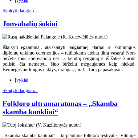
Įvykiai
Skaityti daugiau...
Jonvabalių šokiai
Išlaikyti egzaminai, atsiskaityti baigiamieji darbai ir iškilmingos
diplomų teikimo ceremonijos – ratiliokams ateina tikra vasara! Nors
birželis mus apdovanojo net 13 bendrų renginių ir iš šalies žiūrint
poilsio čia nematyti, šiuo birželiu mėgaujamės kaip niekad.
Bemiegės audringos naktys, draugai, jūra!.. Tuoj papasakosiu.
Įvykiai
Skaityti daugiau...
Folkloro ultramaratonas – „Skamba
skamba kankliai“
„Skamba skamba kankliai“ – tarptautinis folkloro festivalis, Vilniuje