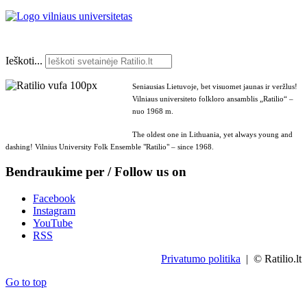
Ieškoti...
Seniausias Lietuvoje, bet visuomet jaunas ir veržlus!
Vilniaus universiteto folkloro ansamblis „Ratilio“ –
nuo 1968 m.
The oldest one in Lithuania, yet always young and
dashing! Vilnius University Folk Ensemble "Ratilio" – since 1968.
Bendraukime per / Follow us on
Facebook
Instagram
YouTube
RSS
Privatumo politika
| © Ratilio.lt
Go to top