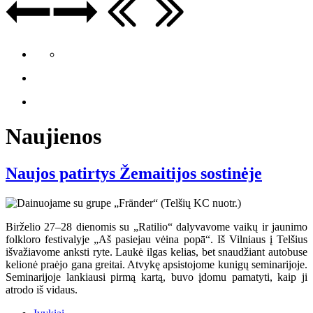
Naujienos
Naujos patirtys Žemaitijos sostinėje
Birželio 27–28 dienomis su „Ratilio“ dalyvavome vaikų ir jaunimo
folkloro festivalyje „Aš pasiejau vėina popā“. Iš Vilniaus į Telšius
išvažiavome anksti ryte. Laukė ilgas kelias, bet snaudžiant autobuse
kelionė praėjo gana greitai. Atvykę apsistojome kunigų seminarijoje.
Seminarijoje lankiausi pirmą kartą, buvo įdomu pamatyti, kaip ji
atrodo iš vidaus.