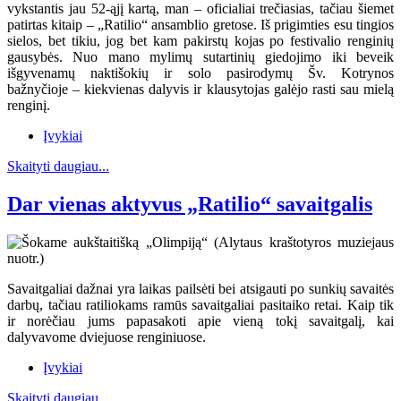
vykstantis jau 52-ąjį kartą, man – oficialiai trečiasias, tačiau šiemet
patirtas kitaip – „Ratilio“ ansamblio gretose. Iš prigimties esu tingios
sielos, bet tikiu, jog bet kam pakirstų kojas po festivalio renginių
gausybės. Nuo mano mylimų sutartinių giedojimo iki beveik
išgyvenamų naktišokių ir solo pasirodymų Šv. Kotrynos
bažnyčioje – kiekvienas dalyvis ir klausytojas galėjo rasti sau mielą
renginį.
Įvykiai
Skaityti daugiau...
Dar vienas aktyvus „Ratilio“ savaitgalis
Savaitgaliai dažnai yra laikas pailsėti bei atsigauti po sunkių savaitės
darbų, tačiau ratiliokams ramūs savaitgaliai pasitaiko retai. Kaip tik
ir norėčiau jums papasakoti apie vieną tokį savaitgalį, kai
dalyvavome dviejuose renginiuose.
Įvykiai
Skaityti daugiau...