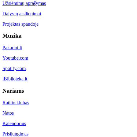
Užsiėmimų aprašymas
Dalyvių atsiliepimai
Projektas spaudoje
Muzika
Pakartot.lt
Youtube.com
Spotify.com
iBiblioteka.lt
Nariams
Ratilio klubas
Natos
Kalendorius
Prisijungimas