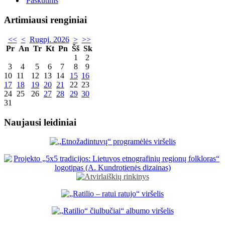
Paskutinis
Artimiausi renginiai
<<
<
Rugpj. 2026
>
>>
Pr
An
Tr
Kt
Pn
Šš
Sk
1
2
3
4
5
6
7
8
9
10
11
12
13
14
15
16
17
18
19
20
21
22
23
24
25
26
27
28
29
30
31
Naujausi leidiniai