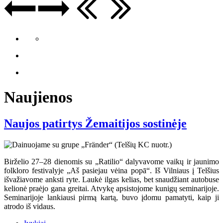
Naujienos
Naujos patirtys Žemaitijos sostinėje
Birželio 27–28 dienomis su „Ratilio“ dalyvavome vaikų ir jaunimo
folkloro festivalyje „Aš pasiejau vėina popā“. Iš Vilniaus į Telšius
išvažiavome anksti ryte. Laukė ilgas kelias, bet snaudžiant autobuse
kelionė praėjo gana greitai. Atvykę apsistojome kunigų seminarijoje.
Seminarijoje lankiausi pirmą kartą, buvo įdomu pamatyti, kaip ji
atrodo iš vidaus.