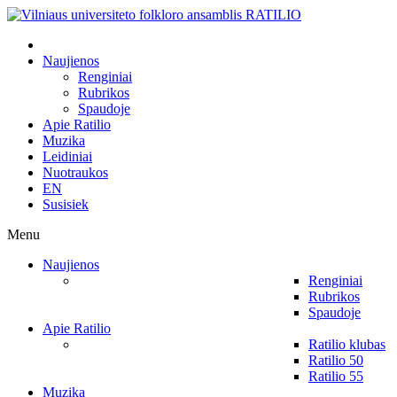
Naujienos
Renginiai
Rubrikos
Spaudoje
Apie Ratilio
Muzika
Leidiniai
Nuotraukos
EN
Susisiek
Menu
Naujienos
Renginiai
Rubrikos
Spaudoje
Apie Ratilio
Ratilio klubas
Ratilio 50
Ratilio 55
Muzika