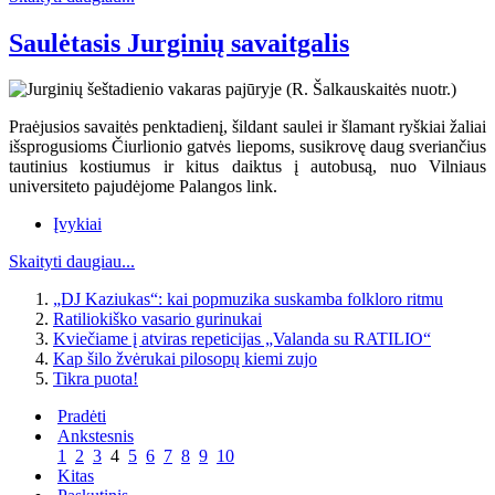
Saulėtasis Jurginių savaitgalis
Praėjusios savaitės penktadienį, šildant saulei ir šlamant ryškiai žaliai
išsprogusioms Čiurlionio gatvės liepoms, susikrovę daug sveriančius
tautinius kostiumus ir kitus daiktus į autobusą, nuo Vilniaus
universiteto pajudėjome Palangos link.
Įvykiai
Skaityti daugiau...
„DJ Kaziukas“: kai popmuzika suskamba folkloro ritmu
Ratiliokiško vasario gurinukai
Kviečiame į atviras repeticijas „Valanda su RATILIO“
Kap šilo žvėrukai pilosopų kiemi zujo
Tikra puota!
Pradėti
Ankstesnis
1
2
3
4
5
6
7
8
9
10
Kitas