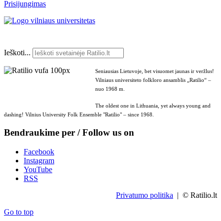
Prisijungimas
Ieškoti...
Seniausias Lietuvoje, bet visuomet jaunas ir veržlus!
Vilniaus universiteto folkloro ansamblis „Ratilio“ –
nuo 1968 m.
The oldest one in Lithuania, yet always young and
dashing! Vilnius University Folk Ensemble "Ratilio" – since 1968.
Bendraukime per / Follow us on
Facebook
Instagram
YouTube
RSS
Privatumo politika
| © Ratilio.lt
Go to top