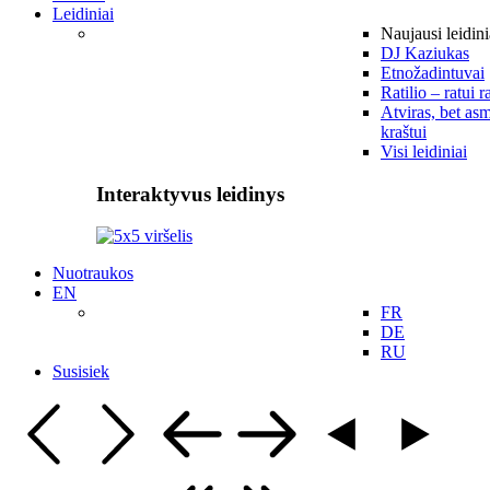
Leidiniai
Naujausi leidini
DJ Kaziukas
Etnožadintuvai
Ratilio – ratui r
Atviras, bet asm
kraštui
Visi leidiniai
Interaktyvus leidinys
Nuotraukos
EN
FR
DE
RU
Susisiek