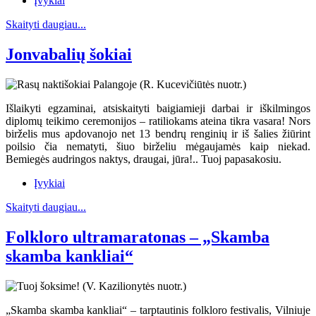
Įvykiai
Skaityti daugiau...
Jonvabalių šokiai
Išlaikyti egzaminai, atsiskaityti baigiamieji darbai ir iškilmingos
diplomų teikimo ceremonijos – ratiliokams ateina tikra vasara! Nors
birželis mus apdovanojo net 13 bendrų renginių ir iš šalies žiūrint
poilsio čia nematyti, šiuo birželiu mėgaujamės kaip niekad.
Bemiegės audringos naktys, draugai, jūra!.. Tuoj papasakosiu.
Įvykiai
Skaityti daugiau...
Folkloro ultramaratonas – „Skamba
skamba kankliai“
„Skamba skamba kankliai“ – tarptautinis folkloro festivalis, Vilniuje