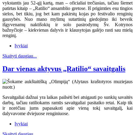
vykstantis jau 52-ąjį kartą, man – oficialiai trečiasias, tačiau šiemet
patirtas kitaip – „Ratilio“ ansamblio gretose. Iš prigimties esu tingios
sielos, bet tikiu, jog bet kam pakirstų kojas po festivalio renginių
gausybės. Nuo mano mylimų sutartinių giedojimo iki beveik
išgyvenamų naktišokių ir solo pasirodymų Šv. Kotrynos
bažnyčioje – kiekvienas dalyvis ir klausytojas galėjo rasti sau mielą
renginį.
Įvykiai
Skaityti daugiau...
Dar vienas aktyvus „Ratilio“ savaitgalis
Savaitgaliai dažnai yra laikas pailsėti bei atsigauti po sunkių savaitės
darbų, tačiau ratiliokams ramūs savaitgaliai pasitaiko retai. Kaip tik
ir norėčiau jums papasakoti apie vieną tokį savaitgalį, kai
dalyvavome dviejuose renginiuose.
Įvykiai
Skaityti daugiau...