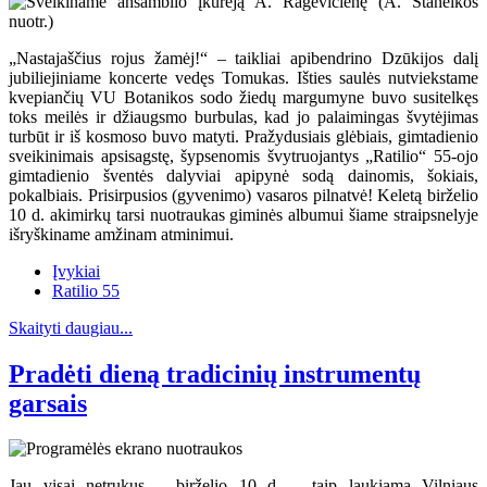
„Nastajaščius rojus žamėj!“ – taikliai apibendrino Dzūkijos dalį
jubiliejiniame koncerte vedęs Tomukas. Išties saulės nutviekstame
kvepiančių VU Botanikos sodo žiedų margumyne buvo susitelkęs
toks meilės ir džiaugsmo burbulas, kad jo palaimingas švytėjimas
turbūt ir iš kosmoso buvo matyti. Pražydusiais glėbiais, gimtadienio
sveikinimais apsisagstę, šypsenomis švytruojantys „Ratilio“ 55-ojo
gimtadienio šventės dalyviai apipynė sodą dainomis, šokiais,
pokalbiais. Prisirpusios (gyvenimo) vasaros pilnatvė! Keletą birželio
10 d. akimirkų tarsi nuotraukas giminės albumui šiame straipsnelyje
išryškiname amžinam atminimui.
Įvykiai
Ratilio 55
Skaityti daugiau...
Pradėti dieną tradicinių instrumentų
garsais
Jau visai netrukus – birželio 10 d. – taip laukiama Vilniaus