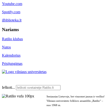
Youtube.com
Spotify.com
iBiblioteka.lt
Nariams
Ratilio klubas
Natos
Kalendorius
Prisijungimas
Ieškoti...
Seniausias Lietuvoje, bet visuomet jaunas ir veržlus!
Vilniaus universiteto folkloro ansamblis „Ratilio“ –
nuo 1968 m.