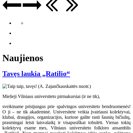
Naujienos
Tavęs laukia „Ratilio“
Mielieji Vilniaus universiteto pirmakursiai (ir ne tik),
sveikiname prisijungus prie spalvingos universiteto bendruomenės!
O ji – ne tik akademinė. Universitete veikia įvairiausi kolektyvai,
klubai, draugijos, organizacijos, kuriose galite rasti šaunių bičiulių,
prasmingai leisti laisvalaikį ir visapusiškai tobulėti. Vienas tokių
kolektyvų esame mes, Vilniaus universiteto folkloro ansamblis