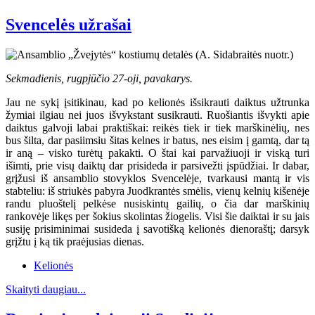
Svencelės užrašai
Sekmadienis, rugpjūčio 27-oji, pavakarys.
Jau ne sykį įsitikinau, kad po kelionės išsikrauti daiktus užtrunka
žymiai ilgiau nei juos išvykstant susikrauti. Ruošiantis išvykti apie
daiktus galvoji labai praktiškai: reikės tiek ir tiek marškinėlių, nes
bus šilta, dar pasiimsiu šitas kelnes ir batus, nes eisim į gamtą, dar tą
ir aną – visko turėtų pakakti. O štai kai parvažiuoji ir viską turi
išimti, prie visų daiktų dar prisideda ir parsivežti įspūdžiai. Ir dabar,
grįžusi iš ansamblio stovyklos Svencelėje, tvarkausi mantą ir vis
stabteliu: iš striukės pabyra Juodkrantės smėlis, vienų kelnių kišenėje
randu pluoštelį pelkėse nusiskintų gailių, o čia dar marškinių
rankovėje likęs per šokius skolintas žiogelis. Visi šie daiktai ir su jais
susiję prisiminimai susideda į savotišką kelionės dienoraštį; darsyk
grįžtu į ką tik praėjusias dienas.
Kelionės
Skaityti daugiau...