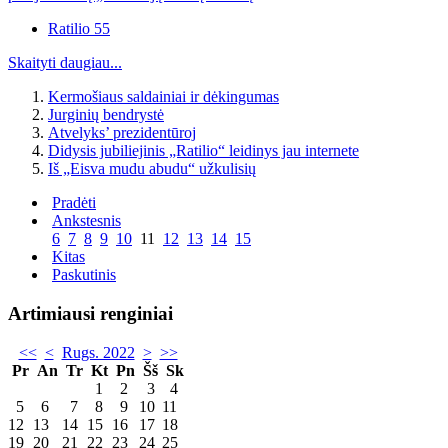
Ratilio 55
Skaityti daugiau...
Kermošiaus saldainiai ir dėkingumas
Jurginių bendrystė
Atvelyks’ prezidentūroj
Didysis jubiliejinis „Ratilio“ leidinys jau internete
Iš „Eisva mudu abudu“ užkulisių
Pradėti
Ankstesnis
6
7
8
9
10
11
12
13
14
15
Kitas
Paskutinis
Artimiausi renginiai
<<
<
Rugs. 2022
>
>>
Pr
An
Tr
Kt
Pn
Šš
Sk
1
2
3
4
5
6
7
8
9
10
11
12
13
14
15
16
17
18
19
20
21
22
23
24
25