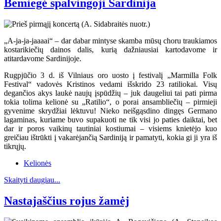
Bemiegė spalvingoji Sardinija
„A-ja-ja-jaaaai“ – dar dabar mintyse skamba mūsų choru traukiamos
kostarikiečių dainos dalis, kurią dažniausiai kartodavome ir
atitardavome Sardinijoje.
Rugpjūčio 3 d. iš Vilniaus oro uosto į festivalį „Marmilla Folk
Festival“ vadovės Kristinos vedami išskrido 23 ratiliokai. Visų
degančios akys laukė naujų įspūdžių – juk daugeliui tai pati pirma
tokia tolima kelionė su „Ratilio“, o porai ansambliečių – pirmieji
gyvenime skrydžiai lėktuvu! Nieko neišgąsdino dingęs Germano
lagaminas, kuriame buvo supakuoti ne tik visi jo paties daiktai, bet
dar ir poros vaikinų tautiniai kostiumai – visiems knietėjo kuo
greičiau ištrūkti į vakarėjančią Sardiniją ir pamatyti, kokia gi ji yra iš
tikrųjų.
Kelionės
Skaityti daugiau...
Nastajaščius rojus žamėj