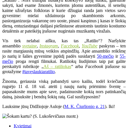
„Ratilio“. Nors trumpai nusakyti kolektyvo idėją sunku, galėtume
sakyti, kad esame žmonės, kuriems įdomu autentiškas, iš senelių
kaime užrašytas folkloras ir kurie džiugiai randa jam vietos savo
gyvenime: mielai uždainuoja po skambiomis arkomis,
pasiorganizuoja vakaronę oro uoste, pinasi kaspinus į kasas ir šiokią
dieną, entuziastingai dalijasi piešiniuose atrastomis tautinio kostiumo
detalėmis ar pateikėjų įrašuose nugirstais muzikantų viražais.
Vis tiek nelabai aišku, kas tas „Ratilio“? Naršykite
ansamblio
svetainę
,
Instagram
,
Facebook
,
YouTube
paskyras – ten
rasite margiausių mūsų veiklos atspindžių. Apie ansamblio reikšmę
jo narių ir šalies gyvenime įspūdį padės susidaryti
50-mečio
ir
55-
mečio
proga rengti filmukai. Ratiliokų liudijimus taip pat galite
perskaityti rubrikoje „
Aš – ratiliokas
“ arba
Facebook
įrašuose su
grotažyme
#tavęslaukiaratilio
.
Žinoma, geriausia viską pabandyti savo kailiu, todėl kviečiame
rugsėjo 11 d. 18 val. ateiti į naujų narių priėmimo šventę –
papasakosite mums apie save, padainuosite kokią nors patinkančią
dainą, įsisuksite į bendrą šokių ratą. Gal susišypsosim?
Lauksime jūsų Didžiojoje Auloje (
M. K. Čiurlionio g. 21
). Iki!
Kvietimai