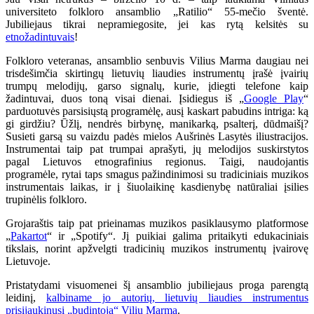
universiteto folkloro ansamblio „Ratilio“ 55-mečio šventė.
Jubiliejaus tikrai nepramiegosite, jei kas rytą kelsitės su
etnožadintuvais
!
Folkloro veteranas, ansamblio senbuvis Vilius Marma daugiau nei
trisdešimčia skirtingų lietuvių liaudies instrumentų įrašė įvairių
trumpų melodijų, garso signalų, kurie, įdiegti telefone kaip
žadintuvai, duos toną visai dienai. Įsidiegus iš „
Google Play
“
parduotuvės parsisiųstą programėlę, ausį kaskart pabudins intriga: ką
gi girdžiu? Ūžlį, nendrės birbynę, manikarką, psalterį, dūdmaišį?
Susieti garsą su vaizdu padės mielos Aušrinės Lasytės iliustracijos.
Instrumentai taip pat trumpai aprašyti, jų melodijos suskirstytos
pagal Lietuvos etnografinius regionus. Taigi, naudojantis
programėle, rytai taps smagus pažindinimosi su tradiciniais muzikos
instrumentais laikas, ir į šiuolaikinę kasdienybę natūraliai įsilies
trupinėlis folkloro.
Grojaraštis taip pat prieinamas muzikos pasiklausymo platformose
„
Pakartot
“ ir „Spotify“. Jį puikiai galima pritaikyti edukaciniais
tikslais, norint apžvelgti tradicinių muzikos instrumentų įvairovę
Lietuvoje.
Pristatydami visuomenei šį ansamblio jubiliejaus proga parengtą
leidinį,
kalbiname jo autorių, lietuvių liaudies instrumentus
prisijaukinusį „budintoją“ Vilių Marmą
.