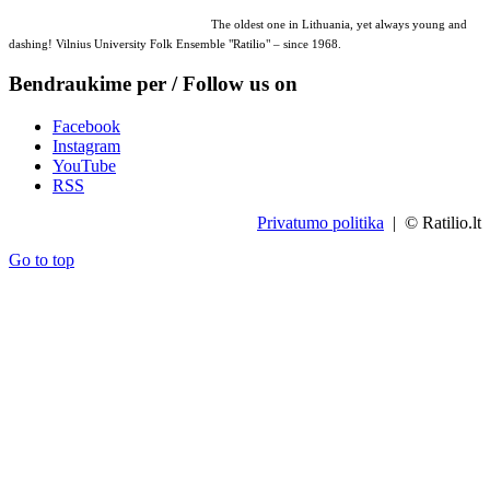
The oldest one in Lithuania, yet always young and
dashing! Vilnius University Folk Ensemble "Ratilio" – since 1968.
Bendraukime per / Follow us on
Facebook
Instagram
YouTube
RSS
Privatumo politika
| © Ratilio.lt
Go to top