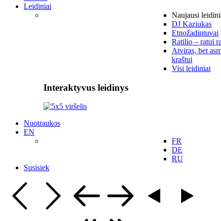
Leidiniai
Naujausi leidini
DJ Kaziukas
Etnožadintuvai
Ratilio – ratui r
Atviras, bet asm
kraštui
Visi leidiniai
Interaktyvus leidinys
Nuotraukos
EN
FR
DE
RU
Susisiek