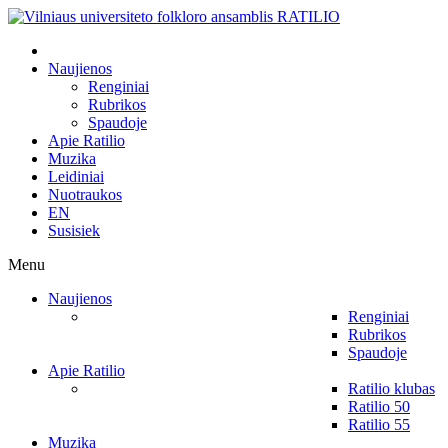
Naujienos
Renginiai
Rubrikos
Spaudoje
Apie Ratilio
Muzika
Leidiniai
Nuotraukos
EN
Susisiek
Menu
Naujienos
Renginiai
Rubrikos
Spaudoje
Apie Ratilio
Ratilio klubas
Ratilio 50
Ratilio 55
Muzika