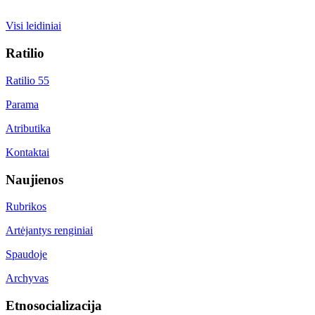
Visi leidiniai
Ratilio
Ratilio 55
Parama
Atributika
Kontaktai
Naujienos
Rubrikos
Artėjantys renginiai
Spaudoje
Archyvas
Etnosocializacija