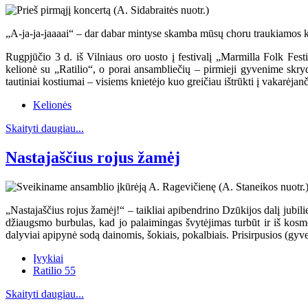
„A-ja-ja-jaaaai“ – dar dabar mintyse skamba mūsų choru traukiamos kos
Rugpjūčio 3 d. iš Vilniaus oro uosto į festivalį „Marmilla Folk Fest
kelionė su „Ratilio“, o porai ansambliečių – pirmieji gyvenime skry
tautiniai kostiumai – visiems knietėjo kuo greičiau ištrūkti į vakarėjanči
Kelionės
Skaityti daugiau...
Nastajaščius rojus žamėj
„Nastajaščius rojus žamėj!“ – taikliai apibendrino Dzūkijos dalį jub
džiaugsmo burbulas, kad jo palaimingas švytėjimas turbūt ir iš kosm
dalyviai apipynė sodą dainomis, šokiais, pokalbiais. Prisirpusios (gy
Įvykiai
Ratilio 55
Skaityti daugiau...