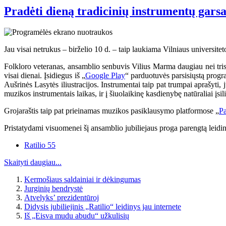
Pradėti dieną tradicinių instrumentų garsa
Jau visai netrukus – birželio 10 d. – taip laukiama Vilniaus universitet
Folkloro veteranas, ansamblio senbuvis Vilius Marma daugiau nei trisde
visai dienai. Įsidiegus iš „
Google Play
“ parduotuvės parsisiųstą progr
Aušrinės Lasytės iliustracijos. Instrumentai taip pat trumpai aprašyti,
muzikos instrumentais laikas, ir į šiuolaikinę kasdienybę natūraliai įsili
Grojaraštis taip pat prieinamas muzikos pasiklausymo platformose „
Pa
Pristatydami visuomenei šį ansamblio jubiliejaus proga parengtą leidi
Ratilio 55
Skaityti daugiau...
Kermošiaus saldainiai ir dėkingumas
Jurginių bendrystė
Atvelyks’ prezidentūroj
Didysis jubiliejinis „Ratilio“ leidinys jau internete
Iš „Eisva mudu abudu“ užkulisių