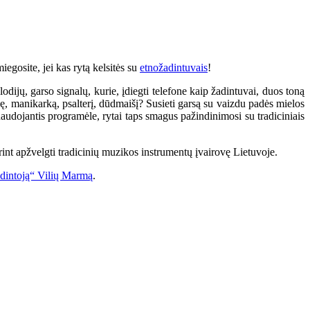
iegosite, jei kas rytą kelsitės su
etnožadintuvais
!
dijų, garso signalų, kurie, įdiegti telefone kaip žadintuvai, duos toną
nę, manikarką, psalterį, dūdmaišį? Susieti garsą su vaizdu padės mielos
 naudojantis programėle, rytai taps smagus pažindinimosi su tradiciniais
norint apžvelgti tradicinių muzikos instrumentų įvairovę Lietuvoje.
budintoją“ Vilių Marmą
.