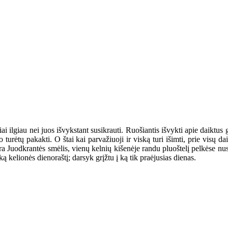
i ilgiau nei juos išvykstant susikrauti. Ruošiantis išvykti apie daiktus gal
 turėtų pakakti. O štai kai parvažiuoji ir viską turi išimti, prie visų da
yra Juodkrantės smėlis, vienų kelnių kišenėje randu pluoštelį pelkėse nus
šką kelionės dienoraštį; darsyk grįžtu į ką tik praėjusias dienas.