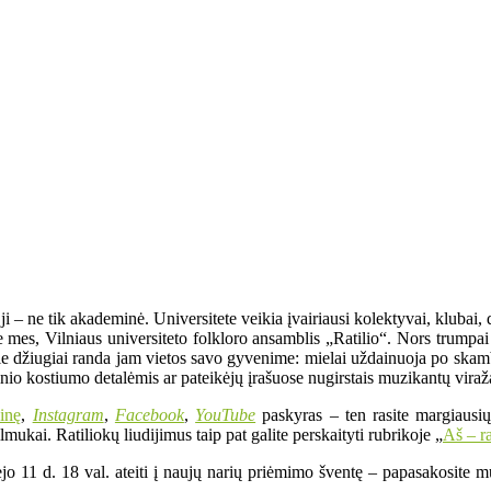
– ne tik akademinė. Universitete veikia įvairiausi kolektyvai, klubai, dr
same mes, Vilniaus universiteto folkloro ansamblis „Ratilio“. Nors trum
urie džiugiai randa jam vietos savo gyvenime: mielai uždainuoja po skam
utinio kostiumo detalėmis ar pateikėjų įrašuose nugirstais muzikantų viraž
ainę
,
Instagram
,
Facebook
,
YouTube
paskyras – ten rasite margiausių
lmukai. Ratiliokų liudijimus taip pat galite perskaityti rubrikoje „
Aš – ra
jo 11 d. 18 val. ateiti į naujų narių priėmimo šventę – papasakosite mu