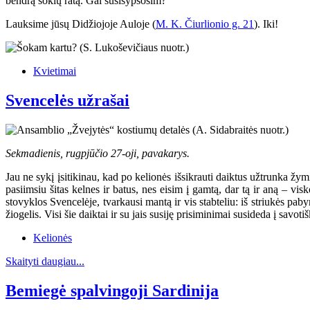
bendrą šokių ratą. Gal susišypsosim?
Lauksime jūsų Didžiojoje Auloje (
M. K. Čiurlionio g. 21
). Iki!
Kvietimai
Svencelės užrašai
Sekmadienis, rugpjūčio 27-oji, pavakarys.
Jau ne sykį įsitikinau, kad po kelionės išsikrauti daiktus užtrunka žymia
pasiimsiu šitas kelnes ir batus, nes eisim į gamtą, dar tą ir aną – visko
stovyklos Svencelėje, tvarkausi mantą ir vis stabteliu: iš striukės pab
žiogelis. Visi šie daiktai ir su jais susiję prisiminimai susideda į savoti
Kelionės
Skaityti daugiau...
Bemiegė spalvingoji Sardinija