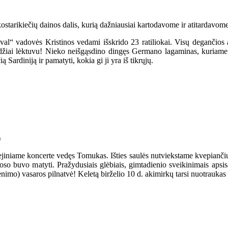
tarikiečių dainos dalis, kurią dažniausiai kartodavome ir atitardavome
ival“ vadovės Kristinos vedami išskrido 23 ratiliokai. Visų degančios 
džiai lėktuvu! Nieko neišgąsdino dingęs Germano lagaminas, kuriame bu
ą Sardiniją ir pamatyti, kokia gi ji yra iš tikrųjų.
iliejiniame koncerte vedęs Tomukas. Išties saulės nutviekstame kvepia
oso buvo matyti. Pražydusiais glėbiais, gimtadienio sveikinimais apsis
venimo) vasaros pilnatvė! Keletą birželio 10 d. akimirkų tarsi nuotrauk