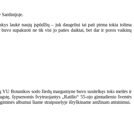
 Sardinijoje.
akys laukė naujų įspūdžių – juk daugeliui tai pati pirma tokia tolima
vo supakuoti ne tik visi jo paties daiktai, bet dar ir poros vaikinų
nčių VU Botanikos sodo žiedų margumyne buvo susitelkęs toks meilės ir
agstę, šypsenomis švytruojantys „Ratilio“ 55-ojo gimtadienio šventės
as giminės albumui šiame straipsnelyje išryškiname amžinam atminimui.