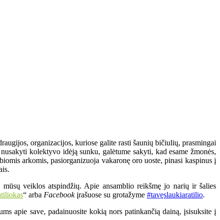
augijos, organizacijos, kuriose galite rasti šaunių bičiulių, prasmingai
pai nusakyti kolektyvo idėją sunku, galėtume sakyti, kad esame žmonės,
biomis arkomis, pasiorganizuoja vakaronę oro uoste, pinasi kaspinus į
ais.
 mūsų veiklos atspindžių. Apie ansamblio reikšmę jo narių ir šalies
tiliokas
“ arba
Facebook
įrašuose su grotažyme
#tavęslaukiaratilio
.
ms apie save, padainuosite kokią nors patinkančią dainą, įsisuksite į