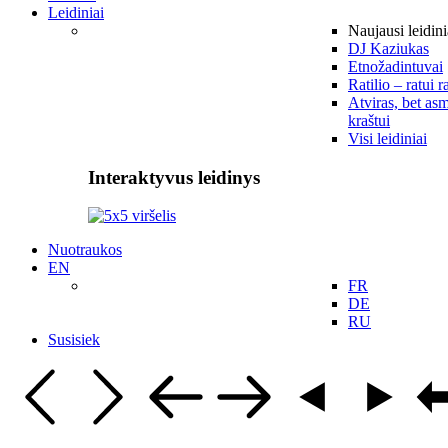
Leidiniai
Naujausi leidini
DJ Kaziukas
Etnožadintuvai
Ratilio – ratui r
Atviras, bet asm
kraštui
Visi leidiniai
Interaktyvus leidinys
Nuotraukos
EN
FR
DE
RU
Susisiek