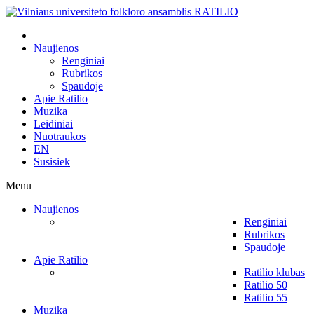
Naujienos
Renginiai
Rubrikos
Spaudoje
Apie Ratilio
Muzika
Leidiniai
Nuotraukos
EN
Susisiek
Menu
Naujienos
Renginiai
Rubrikos
Spaudoje
Apie Ratilio
Ratilio klubas
Ratilio 50
Ratilio 55
Muzika