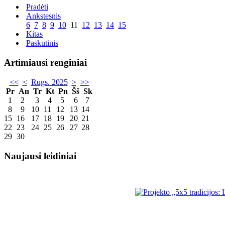
Pradėti
Ankstesnis
6
7
8
9
10
11
12
13
14
15
Kitas
Paskutinis
Artimiausi renginiai
<<
<
Rugs. 2025
>
>>
Pr
An
Tr
Kt
Pn
Šš
Sk
1
2
3
4
5
6
7
8
9
10
11
12
13
14
15
16
17
18
19
20
21
22
23
24
25
26
27
28
29
30
Naujausi leidiniai