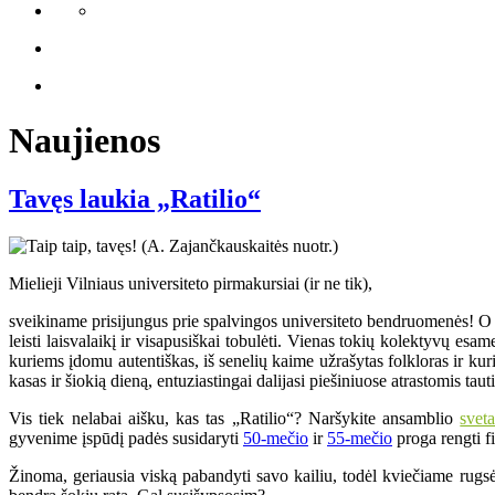
Naujienos
Tavęs laukia „Ratilio“
Mielieji Vilniaus universiteto pirmakursiai (ir ne tik),
sveikiname prisijungus prie spalvingos universiteto bendruomenės! O ji 
leisti laisvalaikį ir visapusiškai tobulėti. Vienas tokių kolektyvų e
kuriems įdomu autentiškas, iš senelių kaime užrašytas folkloras ir k
kasas ir šiokią dieną, entuziastingai dalijasi piešiniuose atrastomis ta
Vis tiek nelabai aišku, kas tas „Ratilio“? Naršykite ansamblio
svet
gyvenime įspūdį padės susidaryti
50-mečio
ir
55-mečio
proga rengti fi
Žinoma, geriausia viską pabandyti savo kailiu, todėl kviečiame rugsė