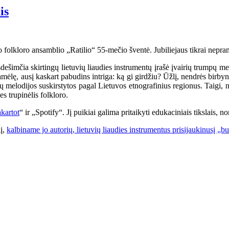
is
o folkloro ansamblio „Ratilio“ 55-mečio šventė. Jubiliejaus tikrai nepram
šimčia skirtingų lietuvių liaudies instrumentų įrašė įvairių trumpų melo
amėlę, ausį kaskart pabudins intriga: ką gi girdžiu? Ūžlį, nendrės birby
 jų melodijos suskirstytos pagal Lietuvos etnografinius regionus. Taigi,
es trupinėlis folkloro.
kartot
“ ir „Spotify“. Jį puikiai galima pritaikyti edukaciniais tikslais, 
nį,
kalbiname jo autorių, lietuvių liaudies instrumentus prisijaukinusį „