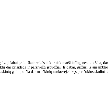
voji labai praktiškai: reikės tiek ir tiek marškinėlių, nes bus šilta, dar
iktų dar prisideda ir parsivežti įspūdžiai. Ir dabar, grįžusi iš ansamblio
iskintų gailių, o čia dar marškinių rankovėje likęs per šokius skolintas