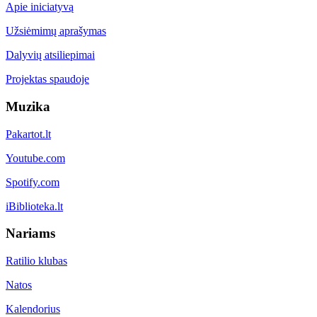
Apie iniciatyvą
Užsiėmimų aprašymas
Dalyvių atsiliepimai
Projektas spaudoje
Muzika
Pakartot.lt
Youtube.com
Spotify.com
iBiblioteka.lt
Nariams
Ratilio klubas
Natos
Kalendorius