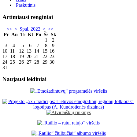
Paskutinis
Artimiausi renginiai
<<
<
Spal. 2022
>
>>
Pr
An
Tr
Kt
Pn
Šš
Sk
1
2
3
4
5
6
7
8
9
10
11
12
13
14
15
16
17
18
19
20
21
22
23
24
25
26
27
28
29
30
31
Naujausi leidiniai