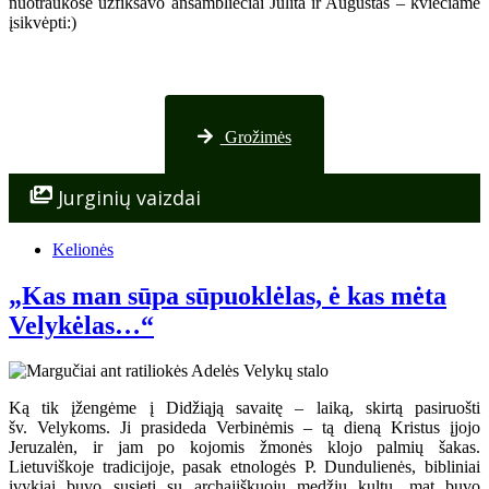
nuotraukose užfiksavo ansambliečiai Julita ir Augustas – kviečiame
įsikvėpti:)
Nuotraukos iš Palangos
Grožimės
Jurginių vaizdai
Kelionės
„Kas man sūpa sūpuoklėlas, ė kas mėta
Velykėlas…“
Ką tik įžengėme į Didžiąją savaitę – laiką, skirtą pasiruošti
šv. Velykoms. Ji prasideda Verbinėmis – tą dieną Kristus įjojo
Jeruzalėn, ir jam po kojomis žmonės klojo palmių šakas.
Lietuviškoje tradicijoje, pasak etnologės P. Dundulienės, bibliniai
įvykiai buvo susieti su archajiškuoju medžių kultu, mat buvo