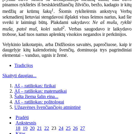
pinamos rykštelės iš besiskleidžiančių žilvičio, beržo, kadagio ir kitų
1
medžių ar krūmų šakų
. Šiomis rykštelėmis ankstyvą Verbų
sekmadienį lietuviai stengdavosi išplakti visus šeimos narius, kad šie
sveiki ir laimingi būtų. Plakdami sakydavo:
Ne aš mušu, rykštė
2
muša, patol muš, kolei suluš
. Verbas saugodavo ir laikydavo
trobose, kad tuos namus aplenktų visokios negandos ir perkūnijos.
Velykinio laikotarpio, arba Didžiosios savaitės, papročiuose, kaip ir
daugelyje kitų kalendorinių švenčių, dominuoja trys pagrindiniai
elementai – vanduo, ugnis ir žemė.
Tradicijos
Skaityti daugiau...
Aš – ratiliokas: fizikai
Aš – ratiliokas: matematikai
Šalta žiema šalin eina...
Aš – ratiliokas: politologai
Užgavėnes švenčiančiojo atmintinė
Pradėti
Ankstesnis
18
19
20
21
22
23
24
25
26
27
Kitas