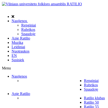
Naujienos
Renginiai
Rubrikos
Spaudoje
Apie Ratilio
Muzika
Leidiniai
Nuotraukos
EN
Susisiek
Menu
Naujienos
Renginiai
Rubrikos
Spaudoje
Apie Ratilio
Ratilio klubas
Ratilio 50
Ratilio 55