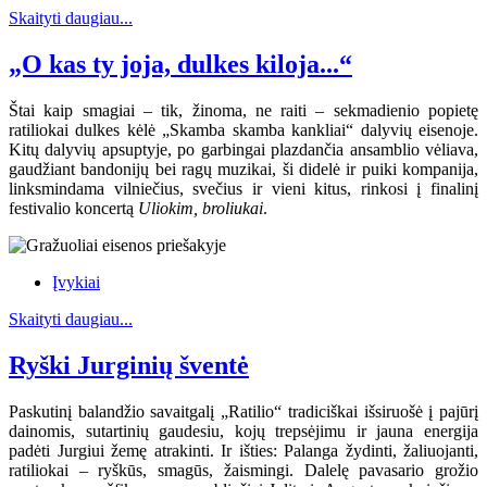
Skaityti daugiau...
„O kas ty joja, dulkes kiloja...“
Štai kaip smagiai – tik, žinoma, ne raiti – sekmadienio popietę
ratiliokai dulkes kėlė „Skamba skamba kankliai“ dalyvių eisenoje.
Kitų dalyvių apsuptyje, po garbingai plazdančia ansamblio vėliava,
gaudžiant bandonijų bei ragų muzikai, ši didelė ir puiki kompanija,
linksmindama vilniečius, svečius ir vieni kitus, rinkosi į finalinį
festivalio koncertą
Uliokim, broliukai
.
Įvykiai
Skaityti daugiau...
Ryški Jurginių šventė
Paskutinį balandžio savaitgalį „Ratilio“ tradiciškai išsiruošė į pajūrį
dainomis, sutartinių gaudesiu, kojų trepsėjimu ir jauna energija
padėti Jurgiui žemę atrakinti. Ir išties: Palanga žydinti, žaliuojanti,
ratiliokai – ryškūs, smagūs, žaismingi. Dalelę pavasario grožio