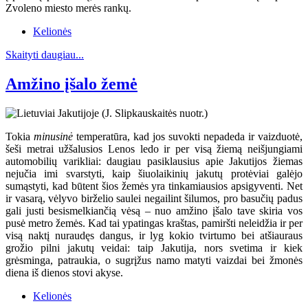
Zvoleno miesto merės rankų.
Kelionės
Skaityti daugiau...
Amžino įšalo žemė
Tokia
minusinė
temperatūra, kad jos suvokti nepadeda ir vaizduotė,
šeši metrai užšalusios Lenos ledo ir per visą žiemą neišjungiami
automobilių varikliai: daugiau pasiklausius apie Jakutijos žiemas
nejučia imi svarstyti, kaip šiuolaikinių jakutų protėviai galėjo
sumąstyti, kad būtent šios žemės yra tinkamiausios apsigyventi. Net
ir vasarą, vėlyvo birželio saulei negailint šilumos, pro basučių padus
gali justi besismelkiančią vėsą – nuo amžino įšalo tave skiria vos
pusė metro žemės. Kad tai ypatingas kraštas, pamiršti neleidžia ir per
visą naktį nuraudęs dangus, ir lyg kokio tvirtumo bei atšiauraus
grožio pilni jakutų veidai: taip Jakutija, nors svetima ir kiek
grėsminga, patraukia, o sugrįžus namo matyti vaizdai bei žmonės
diena iš dienos stovi akyse.
Kelionės