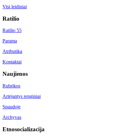
Visi leidiniai
Ratilio
Ratilio 55
Parama
Atributika
Kontaktai
Naujienos
Rubrikos
Artėjantys renginiai
Spaudoje
Archyvas
Etnosocializacija