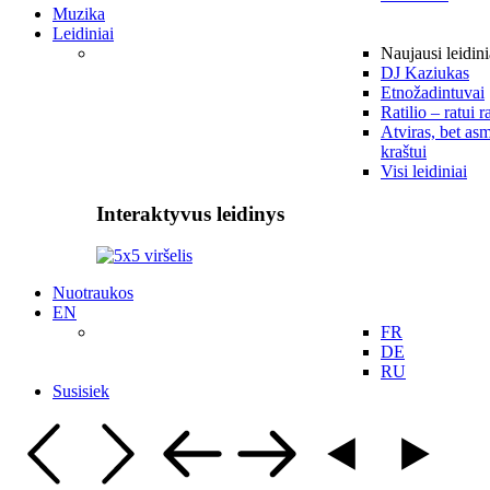
Muzika
Leidiniai
Naujausi leidini
DJ Kaziukas
Etnožadintuvai
Ratilio – ratui r
Atviras, bet asm
kraštui
Visi leidiniai
Interaktyvus leidinys
Nuotraukos
EN
FR
DE
RU
Susisiek