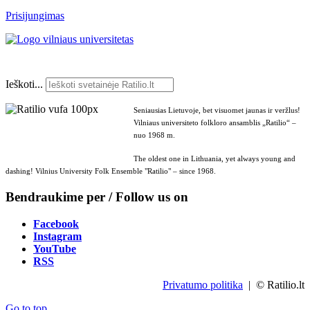
Prisijungimas
Ieškoti...
Seniausias Lietuvoje, bet visuomet jaunas ir veržlus!
Vilniaus universiteto folkloro ansamblis „Ratilio“ –
nuo 1968 m.
The oldest one in Lithuania, yet always young and
dashing! Vilnius University Folk Ensemble "Ratilio" – since 1968.
Bendraukime per / Follow us on
Facebook
Instagram
YouTube
RSS
Privatumo politika
| © Ratilio.lt
Go to top