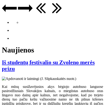
Naujienos
Iš studentų festivalio su Zvoleno merės
prizu
Kai mūsų susižavėjusios akys bėgiojo autobuso languose
pasirodžiusiais Slovakijos kalnais, o miegūstas autobuso oras
lingavo nuo dainų apie kalnus, net negalvojome, kad po trejeto
dienų tuo pačiu keliu važiuosime namo ne tik pilnas kišenes
įspūdžių prisikrovę, bet ir su didžiuliu krepšiu lauktuvių iš pačios