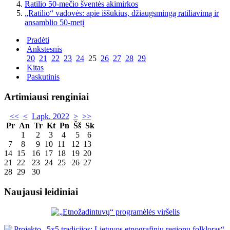
Ratilio 50-mečio šventės akimirkos
„Ratilio“ vadovės: apie iššūkius, džiaugsmingą ratiliavimą ir
ansamblio 50-metį
Pradėti
Ankstesnis
20
21
22
23
24
25
26
27
28
29
Kitas
Paskutinis
Artimiausi renginiai
<<
<
Lapk. 2022
>
>>
Pr
An
Tr
Kt
Pn
Šš
Sk
1
2
3
4
5
6
7
8
9
10
11
12
13
14
15
16
17
18
19
20
21
22
23
24
25
26
27
28
29
30
Naujausi leidiniai