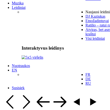
Muzika
Leidiniai
Naujausi leidini
DJ Kaziukas
Etnožadintuvai
Ratilio – ratui r
Atviras, bet asm
kraštui
Visi leidiniai
Interaktyvus leidinys
Nuotraukos
EN
FR
DE
RU
Susisiek