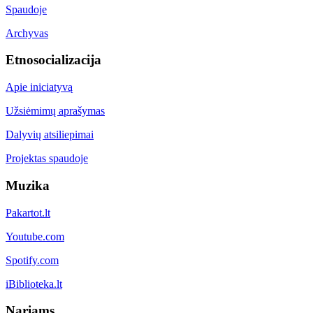
Spaudoje
Archyvas
Etnosocializacija
Apie iniciatyvą
Užsiėmimų aprašymas
Dalyvių atsiliepimai
Projektas spaudoje
Muzika
Pakartot.lt
Youtube.com
Spotify.com
iBiblioteka.lt
Nariams