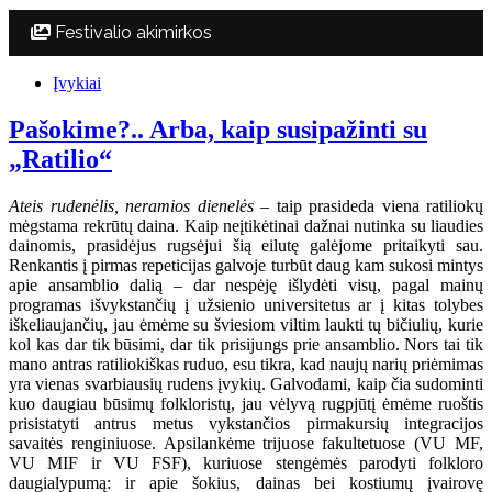
Festivalio akimirkos
Įvykiai
Pašokime?.. Arba, kaip susipažinti su
„Ratilio“
Ateis rudenėlis, neramios dienelės
– taip prasideda viena ratiliokų
mėgstama rekrūtų daina. Kaip neįtikėtinai dažnai nutinka su liaudies
dainomis, prasidėjus rugsėjui šią eilutę galėjome pritaikyti sau.
Renkantis į pirmas repeticijas galvoje turbūt daug kam sukosi mintys
apie ansamblio dalią – dar nespėję išlydėti visų, pagal mainų
programas išvykstančių į užsienio universitetus ar į kitas tolybes
iškeliaujančių, jau ėmėme su šviesiom viltim laukti tų bičiulių, kurie
kol kas dar tik būsimi, dar tik prisijungs prie ansamblio. Nors tai tik
mano antras ratiliokiškas ruduo, esu tikra, kad naujų narių priėmimas
yra vienas svarbiausių rudens įvykių. Galvodami, kaip čia sudominti
kuo daugiau būsimų folkloristų, jau vėlyvą rugpjūtį ėmėme ruoštis
prisistatyti antrus metus vykstančios pirmakursių integracijos
savaitės renginiuose. Apsilankėme trijuose fakultetuose (VU MF,
VU MIF ir VU FSF), kuriuose stengėmės parodyti folkloro
daugialypumą: ir apie šokius, dainas bei kostiumų įvairovę