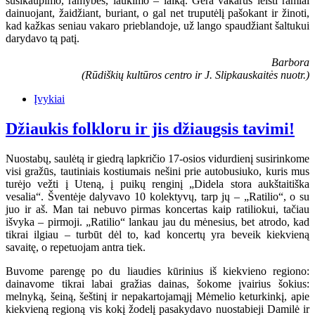
susikaupimo, ramybės, laukimo – laiką. Gera vakarus leisti ramiai
dainuojant, žaidžiant, buriant, o gal net truputėlį pašokant ir žinoti,
kad kažkas seniau vakaro prieblandoje, už lango spaudžiant šaltukui
darydavo tą patį.
Barbora
(Rūdiškių kultūros centro ir J. Slipkauskaitės nuotr.)
Įvykiai
Džiaukis folkloru ir jis džiaugsis tavimi!
Nuostabų, saulėtą ir giedrą lapkričio 17-osios vidurdienį susirinkome
visi gražūs, tautiniais kostiumais nešini prie autobusiuko, kuris mus
turėjo vežti į Uteną, į puikų renginį „Didela stora aukštaitiška
vesalia“. Šventėje dalyvavo 10 kolektyvų, tarp jų – „Ratilio“, o su
juo ir aš. Man tai nebuvo pirmas koncertas kaip ratiliokui, tačiau
išvyka – pirmoji. „Ratilio“ lankau jau du mėnesius, bet atrodo, kad
tikrai ilgiau – turbūt dėl to, kad koncertų yra beveik kiekvieną
savaitę, o repetuojam antra tiek.
Buvome parengę po du liaudies kūrinius iš kiekvieno regiono:
dainavome tikrai labai gražias dainas, šokome įvairius šokius:
melnyką, šeiną, šeštinį ir nepakartojamąjį Mėmelio keturkinkį, apie
kiekvieną regioną vis kokį žodelį pasakydavo nuostabieji Damilė ir