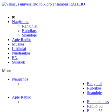
Naujienos
Renginiai
Rubrikos
Spaudoje
Apie Ratilio
Muzika
Leidiniai
Nuotraukos
EN
Susisiek
Menu
Naujienos
Renginiai
Rubrikos
Spaudoje
Apie Ratilio
Ratilio klubas
Ratilio 50
Ratilio 55