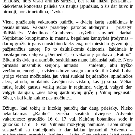
folkloras, nors visad artimas širdžiai, bet labai mažai pažįstamas,
kiekvienas koncertas palieka vis naujus įspūdžius, o šis dar buvo ir
pirmoji, nors ir netolima, išvyka.
Viena gražiausių vakaronės patirčių – dviejų kartų susitikimas ir
pasidalinimas. Vakaras prasidėjo parodos atidarymu – pristatyti
rūdiškietės Valentinos Golubevos kryželiu siuvinėti darbai.
Neįtikėtino kruopštumo ir, manau, begalinės kantrybės įrodymas –
darbų grožis ir gausa nustebino kiekvieną, net miestelio gyventojus,
pažįstančius autorę. Po to dzūkiškomis dainomis, žaidimais ir
pasakojimais dalijosi „Diemedis“, o vakaronę įsiūbavo „Ratilio“.
Būtent šis dviejų ansamblių susitikimas mane labiausiai palietė. Nors
pirmasis ansamblis senjorų, antrasis – studentų, abu tryško
veržlumu, energija, ir visiems buvo smagu kartu šokti ir žaisti. Labai
įstrigo vienos močiutėlės, jau visai sunkiai bejudančios, spindinčios
akys, atrodo, nuolatinis žavėjimasis viskuo, kas ją supa. Vėliau
mūsų laukė gausus vaišių stalas ir raginimai valgyti, valgyti dar,
valgyti daugiau, „nes tokių gardumynų grįžę į Vilnių negausit.“
Sãva, visai kaip kaime pas močiutę...
Džiugu, kad tokių ir kitokių patirčių dar daug priešaky. Nieko
nelaukdamas „Ratilio“ kviečia susitikti dviejose Advento
vakaronėse: gruodžio 16 d. 17 val. Kairėnų botanikos sode ir
gruodžio 17 d. 18 val. Vilniaus mokytojų namuose. Labai smagu
susipažinti su tradicijomis ir dar labiau įprasminti Advento –