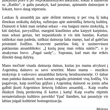
judėjimus prieš ir po Nepriklausomybės atkūrimo, šokau ir dainavau
su „Ratilio“, ir galiu pasakyti, kad jausmas, apimantis dainuojant ir
šokant, buvo daug stipresnis.
Lankau šį ansamblį jau apie dešimt mėnesių ir per visą šį laiką
išmokau unikalių dalykų, sužinojau apie autentišką lietuvių kultūrą.
Dainuoti ir šokti man nelabai sekasi – esu baigusi meno mokyklą, ir
kiti dalykai, pavyzdžiui, marginti kiaušinius arba karpyti karpinius,
man sekasi geriau, bet nepasiduodu ir vis tiek bandau. Kartais
ratiliokai man padeda, raiškiai dainuoja šalia manęs, kad aš galėčiau
prisiminti žodžius. Koncerte pamiršau šokį ir susinervinusi
paklausiau ansamblioko: „Į kurią pusę man reikia suktis?“, o jo
atsakymas buvo: „Pagal saulę“... Supratau, kad man dar reikės
išmokti daug dalykų.
Mano močiutė visada dainuoja dainas, kurias jos mama atvykusi į
Argentiną dainavo su savo seserimi. Mano mama – muzikos
mokytoja ir vadovavo ansambliui lietuvių bendruomenėje. O dabar
man patinka dainuoti, nors kartais negaliu prisiminti visų žodžių. Vis
pagalvoju, kaip norėčiau grįžusi į Argentiną dainuoti su jomis arba
galbūt įkurti Argentinos lietuvių folkloro ansamblį… Kaip svarbu
išlaikyti žinių perdavimą iš kartos į kartą! Kaip svarbu rūpintis
nematerialiuoju kultūros paveldu! Ypač šiandien, kai pasaulyje vis
labiau įsigali kultūrinė homogenizacija.
Malena