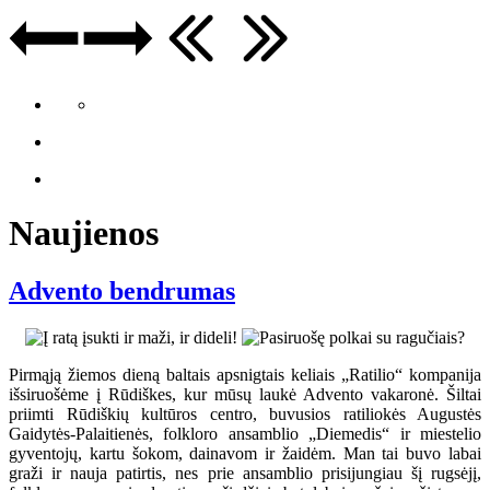
Naujienos
Advento bendrumas
Pirmąją žiemos dieną baltais apsnigtais keliais „Ratilio“ kompanija
išsiruošėme į Rūdiškes, kur mūsų laukė Advento vakaronė. Šiltai
priimti Rūdiškių kultūros centro, buvusios ratiliokės Augustės
Gaidytės-Palaitienės, folkloro ansamblio „Diemedis“ ir miestelio
gyventojų, kartu šokom, dainavom ir žaidėm. Man tai buvo labai
graži ir nauja patirtis, nes prie ansamblio prisijungiau šį rugsėjį,