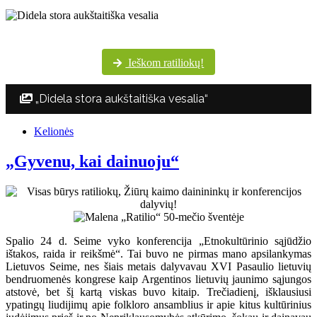
Šventės dalyvių margumynas Utenos kultūros centro nuotraukų albume
Ieškom ratiliokų!
„Didela stora aukštaitiška vesalia“
Kelionės
„Gyvenu, kai dainuoju“
Spalio 24 d. Seime vyko konferencija „Etnokultūrinio sąjūdžio
ištakos, raida ir reikšmė“. Tai buvo ne pirmas mano apsilankymas
Lietuvos Seime, nes šiais metais dalyvavau XVI Pasaulio lietuvių
bendruomenės kongrese kaip Argentinos lietuvių jaunimo sąjungos
atstovė, bet šį kartą viskas buvo kitaip. Trečiadienį, išklausiusi
ypatingų liudijimų apie folkloro ansamblius ir apie kitus kultūrinius