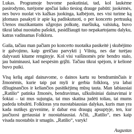
Lukas. Programoje buvome paskutiniai, tad, kol laukėme
pasirodymo, turėjome apsčiai laiko tiesiog drauge pabūti: juokėmės,
nes buvo nuolat vis kažkas juokinga, kalbėjom, nes visi turime ką
įdomaus pasakyti ir apie ką padiskutuoti, o per koncerto pertrauką
Utenos muzikantams užgrojus polkutę, maršiuką, valsiuką, buvo
tikrai labai nuostabu pašokti, pasidžiaugti tuo nepakartojamu dalyku,
katras vadinamas Folkloru.
Gaila, tačiau man pačiam po koncerto nuotaika pasikeitė į skubėjimo
ir galvojimo, kaip greičiau parvykti į Vilnių, nes dar turėjau
dalyvauti kitame renginyje. Kol visi vaišinomės prie bendro stalo,
jau baiminausi, kad nespėsim grįžti. Tačiau tikrai spėjom, ir kelionė
buvo puiki.
Visą kelią atgal dainavome, o dainos kartu su bendraminčiais ir
žmonėmis, kurie taip pat myli ir gerbia folklorą, yra labai
džiuginančios ir keliančios pasitikėjimą mūsų tauta. Man labiausiai
„Ratilio“ patinka žmonės, bendravimas, užkulisiniai dainavimai ir
šokiai – tai mus sujungia, tai mus skatina judėti toliau, tai mums
padeda tobulėti. Folkloras yra nuostabiausias dalykas, kuris man yra
kada nutikęs gyvenime, ir dabar esu draugų apsuptyje, ten, kur
jaučiuosi geriausiai ir nuostabiausiai. Ačiū, „Ratilio“, mes kaip
visada nuostabūs ir smagūs. „Ratilio“, varyk!
Augustas