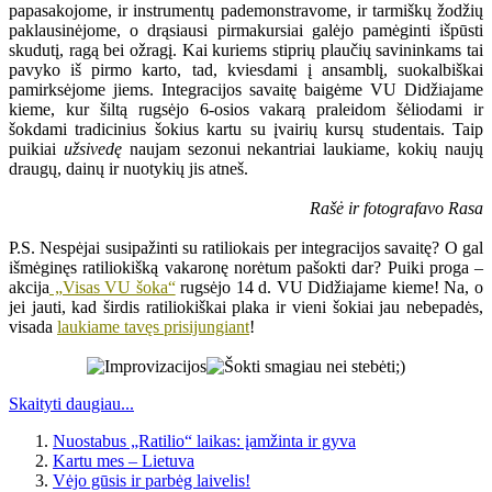
papasakojome, ir instrumentų pademonstravome, ir tarmiškų žodžių
paklausinėjome, o drąsiausi pirmakursiai galėjo pamėginti išpūsti
skudutį, ragą bei ožragį. Kai kuriems stiprių plaučių savininkams tai
pavyko iš pirmo karto, tad, kviesdami į ansamblį, suokalbiškai
pamirksėjome jiems. Integracijos savaitę baigėme VU Didžiajame
kieme, kur šiltą rugsėjo 6-osios vakarą praleidom šėliodami ir
šokdami tradicinius šokius kartu su įvairių kursų studentais. Taip
puikiai
užsivedę
naujam sezonui nekantriai laukiame, kokių naujų
draugų, dainų ir nuotykių jis atneš.
Rašė ir fotografavo Rasa
P.S. Nespėjai susipažinti su ratiliokais per integracijos savaitę? O gal
išmėginęs ratiliokišką vakaronę norėtum pašokti dar? Puiki proga –
akcija
„Visas VU šoka“
rugsėjo 14 d. VU Didžiajame kieme! Na, o
jei jauti, kad širdis ratiliokiškai plaka ir vieni šokiai jau nebepadės,
visada
laukiame tavęs prisijungiant
!
Skaityti daugiau...
Nuostabus „Ratilio“ laikas: įamžinta ir gyva
Kartu mes – Lietuva
Vėjo gūsis ir parbėg laivelis!