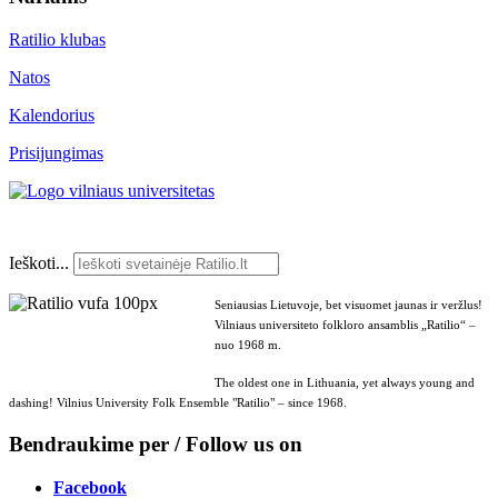
Ratilio klubas
Natos
Kalendorius
Prisijungimas
Ieškoti...
Seniausias Lietuvoje, bet visuomet jaunas ir veržlus!
Vilniaus universiteto folkloro ansamblis „Ratilio“ –
nuo 1968 m.
The oldest one in Lithuania, yet always young and
dashing! Vilnius University Folk Ensemble "Ratilio" – since 1968.
Bendraukime per / Follow us on
Facebook