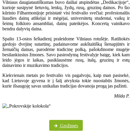
Vilniaus daugiatautiškumas buvo dailiai atspindėtas „Dedikacijoje“,
kurioje susipynė lietuvių, lenkų, žydų, rusų, gruzinų dainos. Po šio
kūrinio Filharmonijoje prisistatė visi festivalio svečiai: profesionalūs
liaudies dainų atlikėjai ir mėgėjai, universitetų studentai, vaikų ir
šeimų folkloro ansambliai, dainų pateikėjos. Koncertą vainikavo
bendra dalyvių daina.
Spalio 13-osios šeštadienį praleidome Vilniaus rotušėje. Ratiliokės
giedojo dvejinę sutartinę, padainavome aukštaitišką šienapjūtės ir
žemaičių dainas, parodėme tradicinę polką, pašokdinome mugėje
besilankiusius žmones. Savo pasirodymą festivalyje baigę, kiek kam
leido jėgos ir laikas, pasiklausėme rusų, italų, gruzinų ir estų
dainavimo ir muzikavimo tradicijos.
Kiekvienais metais po festivalio vis pagalvoju, kaip man pasisekė,
kad Lietuvoje gyvena ir į šalį atvyksta tokie nuostabūs žmonės,
kurie išsaugoję savas unikalias tradicijas dovanoja progą jas pažinti.
Milda P.
Daugiau festivalio nuotraukų „Pokrovskije kolokola“ „Facebook“ paskyroje
Grožimės