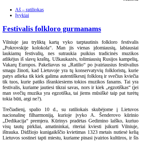
Aš – ratiliokas
Įvykiai
Festivalis folkloro gurmanams
Vilniuje jau tryliktą kartą vyko tarptautinis folkloro festivalis
„Pokrovskije kolokola“. Man jis vienas įdomiausių, labiausiai
laukiamų festivalių, nes sutraukia puikius tradicinės muzikos
atlikėjus iš slavų kraštų, Užkaukazės, tolimiausių Rusijos kampelių,
Vakarų Europos. Pakeliavus su „Ratilio“ po įvairiausius festivalius
smagu žinoti, kad Lietuvoje yra tų konservatyvių folkloristų, kurie
patys atlieka tik kiek galima autentiškesnį folklorą ir svečius kviečia
tik tuos, kurie patiks išrankiesiems tokios muzikos fanams. Tai yra
festivalis, kuriame jautiesi tikrai savas, nors ir kiek „egzotiškas“ (jei
man svečių muzika yra egzotiška, tai jiems mūsiškė taip pat turėtų
tokia būti, argi ne?).
Trečiadienį, spalio 10 d., su ratiliokais skubėjome į Lietuvos
nacionalinę filharmoniją, kurioje įvyko A. Šenderovo kūrinio
„Dedikacija“ premjera. Kūrinys pradėtas Gedimino laiško, kuriuo
visų tautų pirkliai, amatininkai, riteriai kviesti įsikurti Vilniuje,
ištrauka. Didžiojo kunigaikščio kvietimas 1323 metais nutiesė kelią
Lietuvos sostinei tapti miestu, kuriame pinasi įvairios kultūros, ir šis