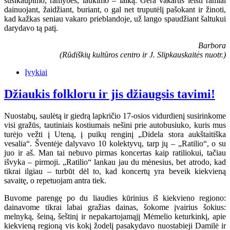
susikaupimo, ramybės, laukimo – laiką. Gera vakarus leisti ramiai
dainuojant, žaidžiant, buriant, o gal net truputėlį pašokant ir žinoti,
kad kažkas seniau vakaro prieblandoje, už lango spaudžiant šaltukui
darydavo tą patį.
Barbora
(Rūdiškių kultūros centro ir J. Slipkauskaitės nuotr.)
Įvykiai
Džiaukis folkloru ir jis džiaugsis tavimi!
Nuostabų, saulėtą ir giedrą lapkričio 17-osios vidurdienį susirinkome
visi gražūs, tautiniais kostiumais nešini prie autobusiuko, kuris mus
turėjo vežti į Uteną, į puikų renginį „Didela stora aukštaitiška
vesalia“. Šventėje dalyvavo 10 kolektyvų, tarp jų – „Ratilio“, o su
juo ir aš. Man tai nebuvo pirmas koncertas kaip ratiliokui, tačiau
išvyka – pirmoji. „Ratilio“ lankau jau du mėnesius, bet atrodo, kad
tikrai ilgiau – turbūt dėl to, kad koncertų yra beveik kiekvieną
savaitę, o repetuojam antra tiek.
Buvome parengę po du liaudies kūrinius iš kiekvieno regiono:
dainavome tikrai labai gražias dainas, šokome įvairius šokius:
melnyką, šeiną, šeštinį ir nepakartojamąjį Mėmelio keturkinkį, apie
kiekvieną regioną vis kokį žodelį pasakydavo nuostabieji Damilė ir