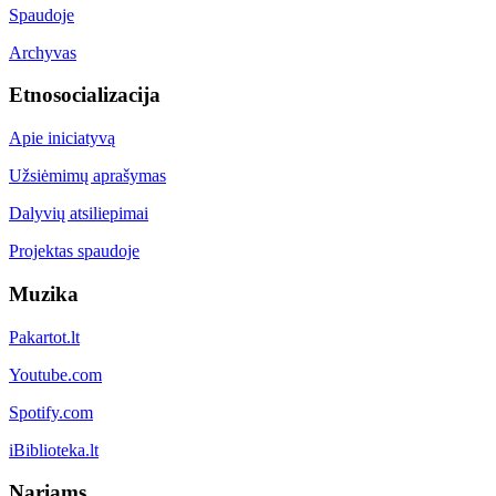
Spaudoje
Archyvas
Etnosocializacija
Apie iniciatyvą
Užsiėmimų aprašymas
Dalyvių atsiliepimai
Projektas spaudoje
Muzika
Pakartot.lt
Youtube.com
Spotify.com
iBiblioteka.lt
Nariams