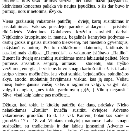
folkloras, nors visad artimas širdžiai, bet labai mažai pažįstamas,
kiekvienas koncertas palieka vis naujus įspūdžius, o šis dar buvo ir
pirmoji, nors ir netolima, išvyka.
Viena gražiausių vakaronės patirčių – dviejų kartų susitikimas ir
pasidalinimas. Vakaras prasidėjo parodos atidarymu – pristatyti
rūdiškietės Valentinos Golubevos kryželiu siuvinėti darbai.
Neįtikėtino kruopštumo ir, manau, begalinės kantrybės įrodymas –
darbų grožis ir gausa nustebino kiekvieną, net miestelio gyventojus,
pažįstančius autorę. Po to dzūkiškomis dainomis, žaidimais ir
pasakojimais dalijosi „Diemedis“, o vakaronę įsiūbavo „Ratilio“.
Būtent šis dviejų ansamblių susitikimas mane labiausiai palietė. Nors
pirmasis ansamblis senjorų, antrasis – studentų, abu tryško
veržlumu, energija, ir visiems buvo smagu kartu šokti ir žaisti. Labai
įstrigo vienos močiutėlės, jau visai sunkiai bejudančios, spindinčios
akys, atrodo, nuolatinis žavėjimasis viskuo, kas ją supa. Vėliau
mūsų laukė gausus vaišių stalas ir raginimai valgyti, valgyti dar,
valgyti daugiau, „nes tokių gardumynų grįžę į Vilnių negausit.“
Sãva, visai kaip kaime pas močiutę...
Džiugu, kad tokių ir kitokių patirčių dar daug priešaky. Nieko
nelaukdamas „Ratilio“ kviečia susitikti dviejose Advento
vakaronėse: gruodžio 16 d. 17 val. Kairėnų botanikos sode ir
gruodžio 17 d. 18 val. Vilniaus mokytojų namuose. Labai smagu
susipažinti su tradicijomis ir dar labiau įprasminti Advento –