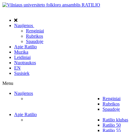
Naujienos
Renginiai
Rubrikos
Spaudoje
Apie Ratilio
Muzika
Leidiniai
Nuotraukos
EN
Susisiek
Menu
Naujienos
Renginiai
Rubrikos
Spaudoje
Apie Ratilio
Ratilio klubas
Ratilio 50
Ratilio 55