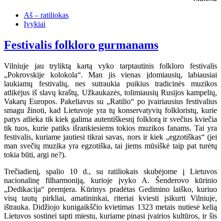
Aš – ratiliokas
Įvykiai
Festivalis folkloro gurmanams
Vilniuje jau tryliktą kartą vyko tarptautinis folkloro festivalis
„Pokrovskije kolokola“. Man jis vienas įdomiausių, labiausiai
laukiamų festivalių, nes sutraukia puikius tradicinės muzikos
atlikėjus iš slavų kraštų, Užkaukazės, tolimiausių Rusijos kampelių,
Vakarų Europos. Pakeliavus su „Ratilio“ po įvairiausius festivalius
smagu žinoti, kad Lietuvoje yra tų konservatyvių folkloristų, kurie
patys atlieka tik kiek galima autentiškesnį folklorą ir svečius kviečia
tik tuos, kurie patiks išrankiesiems tokios muzikos fanams. Tai yra
festivalis, kuriame jautiesi tikrai savas, nors ir kiek „egzotiškas“ (jei
man svečių muzika yra egzotiška, tai jiems mūsiškė taip pat turėtų
tokia būti, argi ne?).
Trečiadienį, spalio 10 d., su ratiliokais skubėjome į Lietuvos
nacionalinę filharmoniją, kurioje įvyko A. Šenderovo kūrinio
„Dedikacija“ premjera. Kūrinys pradėtas Gedimino laiško, kuriuo
visų tautų pirkliai, amatininkai, riteriai kviesti įsikurti Vilniuje,
ištrauka. Didžiojo kunigaikščio kvietimas 1323 metais nutiesė kelią
Lietuvos sostinei tapti miestu, kuriame pinasi įvairios kultūros, ir šis