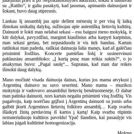
judėjimus prieš ir po Nepriklausomybės atkūrimo, šokau ir dainavau
su „Ratilio“, ir galiu pasakyti, kad jausmas, apimantis dainuojant ir
šokant, buvo daug stipresnis.
Lankau šį ansamblį jau apie dešimt mėnesių ir per visą šį laiką
išmokau unikalių dalykų, sužinojau apie autentišką lietuvių kultūrą.
Dainuoti ir šokti man nelabai sekasi – esu baigusi meno mokyklą, ir
kiti dalykai, pavyzdžiui, marginti kiaušinius arba karpyti karpinius,
man sekasi geriau, bet nepasiduodu ir vis tiek bandau. Kartais
ratiliokai man padeda, raiškiai dainuoja šalia manęs, kad aš galėčiau
prisiminti žodžius. Koncerte pamiršau šokį ir susinervinusi
paklausiau ansamblioko: „Į kurią pusę man reikia suktis?“, o jo
atsakymas buvo: „Pagal saulę“... Supratau, kad man dar reikės
išmokti daug dalykų.
Mano močiutė visada dainuoja dainas, kurias jos mama atvykusi į
Argentiną dainavo su savo seserimi. Mano mama – muzikos
mokytoja ir vadovavo ansambliui lietuvių bendruomenėje. O dabar
man patinka dainuoti, nors kartais negaliu prisiminti visų žodžių. Vis
pagalvoju, kaip norėčiau grįžusi į Argentiną dainuoti su jomis arba
galbūt įkurti Argentinos lietuvių folkloro ansamblį… Kaip svarbu
išlaikyti žinių perdavimą iš kartos į kartą! Kaip svarbu rūpintis
nematerialiuoju kultūros paveldu! Ypač šiandien, kai pasaulyje vis
labiau įsigali kultūrinė homogenizacija.
Malena