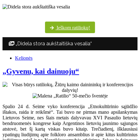
Šventės dalyvių margumynas Utenos kultūros centro nuotraukų albume
Ieškom ratiliokų!
„Didela stora aukštaitiška vesalia“
Kelionės
„Gyvenu, kai dainuoju“
Spalio 24 d. Seime vyko konferencija „Etnokultūrinio sąjūdžio
ištakos, raida ir reikšmė“. Tai buvo ne pirmas mano apsilankymas
Lietuvos Seime, nes šiais metais dalyvavau XVI Pasaulio lietuvių
bendruomenės kongrese kaip Argentinos lietuvių jaunimo sąjungos
atstovė, bet šį kartą viskas buvo kitaip. Trečiadienį, išklausiusi
ypatingų liudijimų apie folkloro ansamblius ir apie kitus kultūrinius