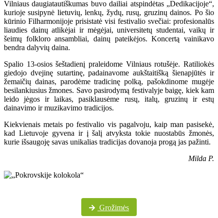
Vilniaus daugiatautiškumas buvo dailiai atspindėtas „Dedikacijoje“,
kurioje susipynė lietuvių, lenkų, žydų, rusų, gruzinų dainos. Po šio
kūrinio Filharmonijoje prisistatė visi festivalio svečiai: profesionalūs
liaudies dainų atlikėjai ir mėgėjai, universitetų studentai, vaikų ir
šeimų folkloro ansambliai, dainų pateikėjos. Koncertą vainikavo
bendra dalyvių daina.
Spalio 13-osios šeštadienį praleidome Vilniaus rotušėje. Ratiliokės
giedojo dvejinę sutartinę, padainavome aukštaitišką šienapjūtės ir
žemaičių dainas, parodėme tradicinę polką, pašokdinome mugėje
besilankiusius žmones. Savo pasirodymą festivalyje baigę, kiek kam
leido jėgos ir laikas, pasiklausėme rusų, italų, gruzinų ir estų
dainavimo ir muzikavimo tradicijos.
Kiekvienais metais po festivalio vis pagalvoju, kaip man pasisekė,
kad Lietuvoje gyvena ir į šalį atvyksta tokie nuostabūs žmonės,
kurie išsaugoję savas unikalias tradicijas dovanoja progą jas pažinti.
Milda P.
Daugiau festivalio nuotraukų „Pokrovskije kolokola“ „Facebook“ paskyroje
Grožimės