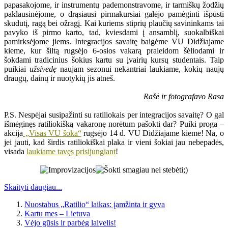
papasakojome, ir instrumentų pademonstravome, ir tarmiškų žodžių
paklausinėjome, o drąsiausi pirmakursiai galėjo pamėginti išpūsti
skudutį, ragą bei ožragį. Kai kuriems stiprių plaučių savininkams tai
pavyko iš pirmo karto, tad, kviesdami į ansamblį, suokalbiškai
pamirksėjome jiems. Integracijos savaitę baigėme VU Didžiajame
kieme, kur šiltą rugsėjo 6-osios vakarą praleidom šėliodami ir
šokdami tradicinius šokius kartu su įvairių kursų studentais. Taip
puikiai
užsivedę
naujam sezonui nekantriai laukiame, kokių naujų
draugų, dainų ir nuotykių jis atneš.
Rašė ir fotografavo Rasa
P.S. Nespėjai susipažinti su ratiliokais per integracijos savaitę? O gal
išmėginęs ratiliokišką vakaronę norėtum pašokti dar? Puiki proga –
akcija
„Visas VU šoka“
rugsėjo 14 d. VU Didžiajame kieme! Na, o
jei jauti, kad širdis ratiliokiškai plaka ir vieni šokiai jau nebepadės,
visada
laukiame tavęs prisijungiant
!
Skaityti daugiau...
Nuostabus „Ratilio“ laikas: įamžinta ir gyva
Kartu mes – Lietuva
Vėjo gūsis ir parbėg laivelis!