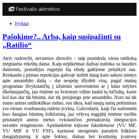
Festivalio akimirkos
Įvykiai
Pašokime?.. Arba, kaip susipažinti su
„Ratilio“
Ateis rudenėlis, neramios dienelės
– taip prasideda viena ratiliokų
mėgstama rekrūtų daina. Kaip neįtikėtinai dažnai nutinka su liaudies
dainomis, prasidėjus rugsėjui šią eilutę galėjome pritaikyti sau.
Renkantis į pirmas repeticijas galvoje turbūt daug kam sukosi mintys
apie ansamblio dalią – dar nespėję išlydėti visų, pagal mainų
programas išvykstančių į užsienio universitetus ar į kitas tolybes
iškeliaujančių, jau ėmėme su šviesiom viltim laukti tų bičiulių, kurie
kol kas dar tik būsimi, dar tik prisijungs prie ansamblio. Nors tai tik
mano antras ratiliokiškas ruduo, esu tikra, kad naujų narių priėmimas
yra vienas svarbiausių rudens įvykių. Galvodami, kaip čia sudominti
kuo daugiau būsimų folkloristų, jau vėlyvą rugpjūtį ėmėme ruoštis
prisistatyti antrus metus vykstančios pirmakursių integracijos
savaitės renginiuose. Apsilankėme trijuose fakultetuose (VU MF,
VU MIF ir VU FSF), kuriuose stengėmės parodyti folkloro
daugialypumą: ir apie šokius, dainas bei kostiumų įvairovę