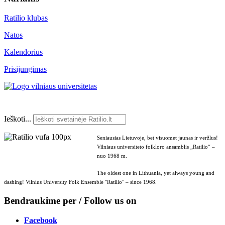
Ratilio klubas
Natos
Kalendorius
Prisijungimas
Ieškoti...
Seniausias Lietuvoje, bet visuomet jaunas ir veržlus!
Vilniaus universiteto folkloro ansamblis „Ratilio“ –
nuo 1968 m.
The oldest one in Lithuania, yet always young and
dashing! Vilnius University Folk Ensemble "Ratilio" – since 1968.
Bendraukime per / Follow us on
Facebook