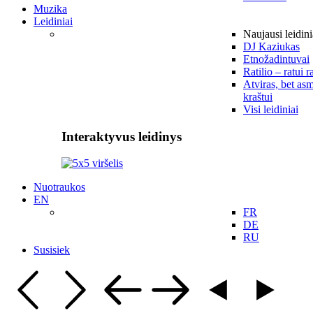
Muzika
Leidiniai
Naujausi leidini
DJ Kaziukas
Etnožadintuvai
Ratilio – ratui r
Atviras, bet asm
kraštui
Visi leidiniai
Interaktyvus leidinys
Nuotraukos
EN
FR
DE
RU
Susisiek