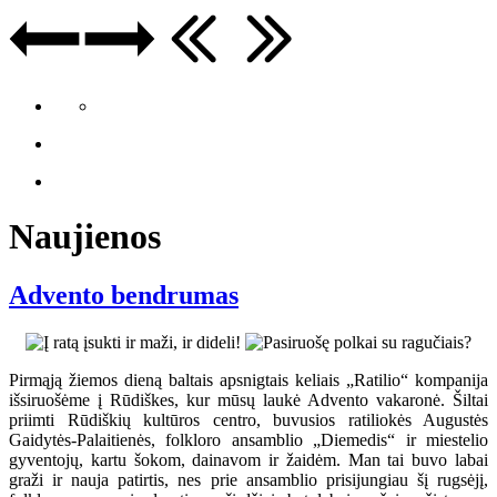
Naujienos
Advento bendrumas
Pirmąją žiemos dieną baltais apsnigtais keliais „Ratilio“ kompanija
išsiruošėme į Rūdiškes, kur mūsų laukė Advento vakaronė. Šiltai
priimti Rūdiškių kultūros centro, buvusios ratiliokės Augustės
Gaidytės-Palaitienės, folkloro ansamblio „Diemedis“ ir miestelio
gyventojų, kartu šokom, dainavom ir žaidėm. Man tai buvo labai
graži ir nauja patirtis, nes prie ansamblio prisijungiau šį rugsėjį,