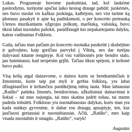
Lukas. Programoje buvome paskutiniai, tad, kol laukėme
pasirodymo, turėjome apsčiai laiko tiesiog drauge pabūti: juokėmės,
nes buvo nuolat vis kažkas juokinga, kalbėjom, nes visi turime ką
įdomaus pasakyti ir apie ką padiskutuoti, o per koncerto pertrauką
Utenos muzikantams užgrojus polkutę, maršiuką, valsiuką, buvo
tikrai labai nuostabu pašokti, pasidžiaugti tuo nepakartojamu dalyku,
katras vadinamas Folkloru.
Gaila, tačiau man pačiam po koncerto nuotaika pasikeitė į skubėjimo
ir galvojimo, kaip greičiau parvykti į Vilnių, nes dar turėjau
dalyvauti kitame renginyje. Kol visi vaišinomės prie bendro stalo,
jau baiminausi, kad nespėsim grįžti. Tačiau tikrai spėjom, ir kelionė
buvo puiki.
Visą kelią atgal dainavome, o dainos kartu su bendraminčiais ir
žmonėmis, kurie taip pat myli ir gerbia folklorą, yra labai
džiuginančios ir keliančios pasitikėjimą mūsų tauta. Man labiausiai
„Ratilio“ patinka žmonės, bendravimas, užkulisiniai dainavimai ir
šokiai – tai mus sujungia, tai mus skatina judėti toliau, tai mums
padeda tobulėti. Folkloras yra nuostabiausias dalykas, kuris man yra
kada nutikęs gyvenime, ir dabar esu draugų apsuptyje, ten, kur
jaučiuosi geriausiai ir nuostabiausiai. Ačiū, „Ratilio“, mes kaip
visada nuostabūs ir smagūs. „Ratilio“, varyk!
Augustas