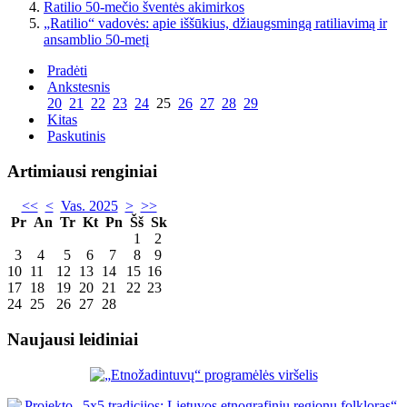
Ratilio 50-mečio šventės akimirkos
„Ratilio“ vadovės: apie iššūkius, džiaugsmingą ratiliavimą ir
ansamblio 50-metį
Pradėti
Ankstesnis
20
21
22
23
24
25
26
27
28
29
Kitas
Paskutinis
Artimiausi renginiai
<<
<
Vas. 2025
>
>>
Pr
An
Tr
Kt
Pn
Šš
Sk
1
2
3
4
5
6
7
8
9
10
11
12
13
14
15
16
17
18
19
20
21
22
23
24
25
26
27
28
Naujausi leidiniai