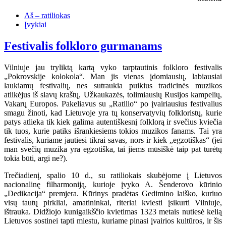
Aš – ratiliokas
Įvykiai
Festivalis folkloro gurmanams
Vilniuje jau tryliktą kartą vyko tarptautinis folkloro festivalis
„Pokrovskije kolokola“. Man jis vienas įdomiausių, labiausiai
laukiamų festivalių, nes sutraukia puikius tradicinės muzikos
atlikėjus iš slavų kraštų, Užkaukazės, tolimiausių Rusijos kampelių,
Vakarų Europos. Pakeliavus su „Ratilio“ po įvairiausius festivalius
smagu žinoti, kad Lietuvoje yra tų konservatyvių folkloristų, kurie
patys atlieka tik kiek galima autentiškesnį folklorą ir svečius kviečia
tik tuos, kurie patiks išrankiesiems tokios muzikos fanams. Tai yra
festivalis, kuriame jautiesi tikrai savas, nors ir kiek „egzotiškas“ (jei
man svečių muzika yra egzotiška, tai jiems mūsiškė taip pat turėtų
tokia būti, argi ne?).
Trečiadienį, spalio 10 d., su ratiliokais skubėjome į Lietuvos
nacionalinę filharmoniją, kurioje įvyko A. Šenderovo kūrinio
„Dedikacija“ premjera. Kūrinys pradėtas Gedimino laiško, kuriuo
visų tautų pirkliai, amatininkai, riteriai kviesti įsikurti Vilniuje,
ištrauka. Didžiojo kunigaikščio kvietimas 1323 metais nutiesė kelią
Lietuvos sostinei tapti miestu, kuriame pinasi įvairios kultūros, ir šis