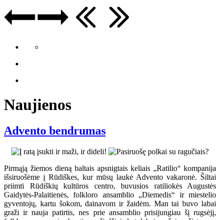
Naujienos
Advento bendrumas
Pirmąją žiemos dieną baltais apsnigtais keliais „Ratilio“ kompanija
išsiruošėme į Rūdiškes, kur mūsų laukė Advento vakaronė. Šiltai
priimti Rūdiškių kultūros centro, buvusios ratiliokės Augustės
Gaidytės-Palaitienės, folkloro ansamblio „Diemedis“ ir miestelio
gyventojų, kartu šokom, dainavom ir žaidėm. Man tai buvo labai
graži ir nauja patirtis, nes prie ansamblio prisijungiau šį rugsėjį,