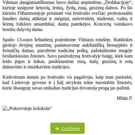
Vilniaus daugiatautiškumas buvo dailiai atspindėtas „Dedikacijoje“,
kurioje susipynė lietuvių, lenkų, žydų, rusų, gruzinų dainos. Po šio
kūrinio Filharmonijoje prisistatė visi festivalio svečiai: profesionalūs
liaudies dainų atlikėjai ir mėgėjai, universitetų studentai, vaikų ir
šeimų folkloro ansambliai, dainų pateikėjos. Koncertą vainikavo
bendra dalyvių daina.
Spalio 13-osios šeštadienį praleidome Vilniaus rotušėje. Ratiliokės
giedojo dvejinę sutartinę, padainavome aukštaitišką šienapjūtės ir
žemaičių dainas, parodėme tradicinę polką, pašokdinome mugėje
besilankiusius žmones. Savo pasirodymą festivalyje baigę, kiek kam
leido jėgos ir laikas, pasiklausėme rusų, italų, gruzinų ir estų
dainavimo ir muzikavimo tradicijos.
Kiekvienais metais po festivalio vis pagalvoju, kaip man pasisekė,
kad Lietuvoje gyvena ir į šalį atvyksta tokie nuostabūs žmonės,
kurie išsaugoję savas unikalias tradicijas dovanoja progą jas pažinti.
Milda P.
Daugiau festivalio nuotraukų „Pokrovskije kolokola“ „Facebook“ paskyroje
Grožimės