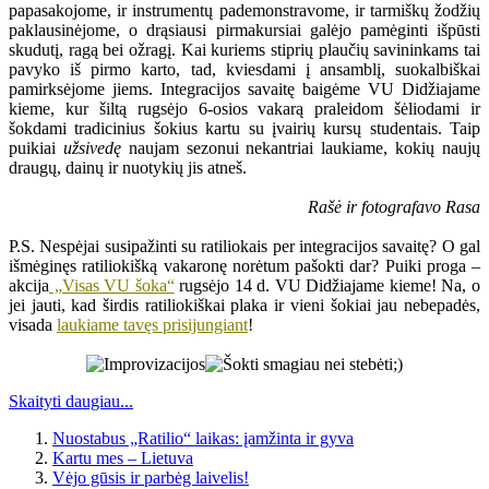
papasakojome, ir instrumentų pademonstravome, ir tarmiškų žodžių
paklausinėjome, o drąsiausi pirmakursiai galėjo pamėginti išpūsti
skudutį, ragą bei ožragį. Kai kuriems stiprių plaučių savininkams tai
pavyko iš pirmo karto, tad, kviesdami į ansamblį, suokalbiškai
pamirksėjome jiems. Integracijos savaitę baigėme VU Didžiajame
kieme, kur šiltą rugsėjo 6-osios vakarą praleidom šėliodami ir
šokdami tradicinius šokius kartu su įvairių kursų studentais. Taip
puikiai
užsivedę
naujam sezonui nekantriai laukiame, kokių naujų
draugų, dainų ir nuotykių jis atneš.
Rašė ir fotografavo Rasa
P.S. Nespėjai susipažinti su ratiliokais per integracijos savaitę? O gal
išmėginęs ratiliokišką vakaronę norėtum pašokti dar? Puiki proga –
akcija
„Visas VU šoka“
rugsėjo 14 d. VU Didžiajame kieme! Na, o
jei jauti, kad širdis ratiliokiškai plaka ir vieni šokiai jau nebepadės,
visada
laukiame tavęs prisijungiant
!
Skaityti daugiau...
Nuostabus „Ratilio“ laikas: įamžinta ir gyva
Kartu mes – Lietuva
Vėjo gūsis ir parbėg laivelis!