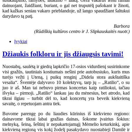
susikaupimo, ramybės, laukimo – laiką. Gera vakarus leisti ramiai
dainuojant, žaidžiant, buriant, o gal net truputėlį pašokant ir žinoti,
kad kažkas seniau vakaro prieblandoje, už lango spaudžiant šaltukui
darydavo tą patį.
Barbora
(Rūdiškių kultūros centro ir J. Slipkauskaitės nuotr.)
Įvykiai
Džiaukis folkloru ir jis džiaugsis tavimi!
Nuostabų, saulėtą ir giedrą lapkričio 17-osios vidurdienį susirinkome
visi gražūs, tautiniais kostiumais nešini prie autobusiuko, kuris mus
turėjo vežti į Uteną, į puikų renginį „Didela stora aukštaitiška
vesalia“. Šventėje dalyvavo 10 kolektyvų, tarp jų – „Ratilio“, o su
juo ir aš. Man tai nebuvo pirmas koncertas kaip ratiliokui, tačiau
išvyka – pirmoji. „Ratilio“ lankau jau du mėnesius, bet atrodo, kad
tikrai ilgiau – turbūt dėl to, kad koncertų yra beveik kiekvieną
savaitę, o repetuojam antra tiek.
Buvome parengę po du liaudies kūrinius iš kiekvieno regiono:
dainavome tikrai labai gražias dainas, šokome įvairius šokius:
melnyką, šeiną, šeštinį ir nepakartojamąjį Mėmelio keturkinkį, apie
kiekvieną regioną vis kokį žodelį pasakydavo nuostabieji Damilė ir