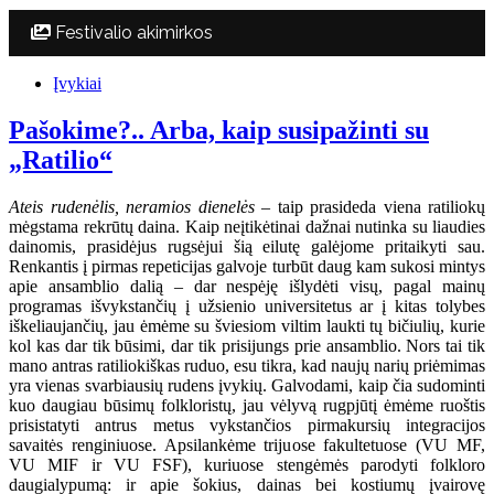
Festivalio akimirkos
Įvykiai
Pašokime?.. Arba, kaip susipažinti su
„Ratilio“
Ateis rudenėlis, neramios dienelės
– taip prasideda viena ratiliokų
mėgstama rekrūtų daina. Kaip neįtikėtinai dažnai nutinka su liaudies
dainomis, prasidėjus rugsėjui šią eilutę galėjome pritaikyti sau.
Renkantis į pirmas repeticijas galvoje turbūt daug kam sukosi mintys
apie ansamblio dalią – dar nespėję išlydėti visų, pagal mainų
programas išvykstančių į užsienio universitetus ar į kitas tolybes
iškeliaujančių, jau ėmėme su šviesiom viltim laukti tų bičiulių, kurie
kol kas dar tik būsimi, dar tik prisijungs prie ansamblio. Nors tai tik
mano antras ratiliokiškas ruduo, esu tikra, kad naujų narių priėmimas
yra vienas svarbiausių rudens įvykių. Galvodami, kaip čia sudominti
kuo daugiau būsimų folkloristų, jau vėlyvą rugpjūtį ėmėme ruoštis
prisistatyti antrus metus vykstančios pirmakursių integracijos
savaitės renginiuose. Apsilankėme trijuose fakultetuose (VU MF,
VU MIF ir VU FSF), kuriuose stengėmės parodyti folkloro
daugialypumą: ir apie šokius, dainas bei kostiumų įvairovę