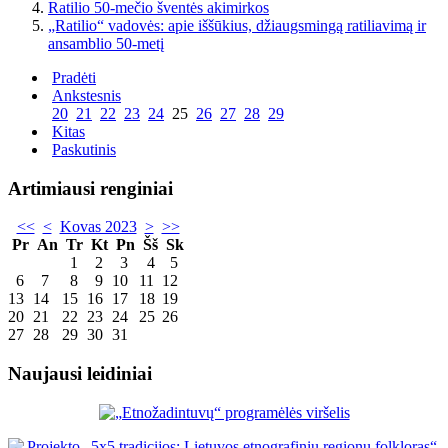
Ratilio 50-mečio šventės akimirkos
„Ratilio“ vadovės: apie iššūkius, džiaugsmingą ratiliavimą ir
ansamblio 50-metį
Pradėti
Ankstesnis
20
21
22
23
24
25
26
27
28
29
Kitas
Paskutinis
Artimiausi renginiai
<<
<
Kovas 2023
>
>>
Pr
An
Tr
Kt
Pn
Šš
Sk
1
2
3
4
5
6
7
8
9
10
11
12
13
14
15
16
17
18
19
20
21
22
23
24
25
26
27
28
29
30
31
Naujausi leidiniai