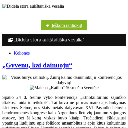
Šventės dalyvių margumynas Utenos kultūros centro nuotraukų albume
Ieškom ratiliokų!
„Didela stora aukštaitiška vesalia“
Kelionės
„Gyvenu, kai dainuoju“
Spalio 24 d. Seime vyko konferencija „Etnokultūrinio sąjūdžio
ištakos, raida ir reikšmė“. Tai buvo ne pirmas mano apsilankymas
Lietuvos Seime, nes šiais metais dalyvavau XVI Pasaulio lietuvių
bendruomenės kongrese kaip Argentinos lietuvių jaunimo sąjungos
atstovė, bet šį kartą viskas buvo kitaip. Trečiadienį, išklausiusi
ypatingų liudijimų apie folkloro ansamblius ir apie kitus kultūrinius