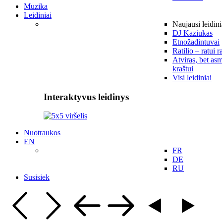
Muzika
Leidiniai
Naujausi leidini
DJ Kaziukas
Etnožadintuvai
Ratilio – ratui r
Atviras, bet asm
kraštui
Visi leidiniai
Interaktyvus leidinys
Nuotraukos
EN
FR
DE
RU
Susisiek