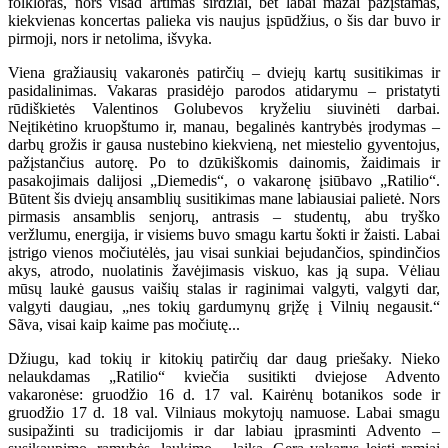
folkloras, nors visad artimas širdžiai, bet labai mažai pažįstamas,
kiekvienas koncertas palieka vis naujus įspūdžius, o šis dar buvo ir
pirmoji, nors ir netolima, išvyka.
Viena gražiausių vakaronės patirčių – dviejų kartų susitikimas ir
pasidalinimas. Vakaras prasidėjo parodos atidarymu – pristatyti
rūdiškietės Valentinos Golubevos kryželiu siuvinėti darbai.
Neįtikėtino kruopštumo ir, manau, begalinės kantrybės įrodymas –
darbų grožis ir gausa nustebino kiekvieną, net miestelio gyventojus,
pažįstančius autorę. Po to dzūkiškomis dainomis, žaidimais ir
pasakojimais dalijosi „Diemedis“, o vakaronę įsiūbavo „Ratilio“.
Būtent šis dviejų ansamblių susitikimas mane labiausiai palietė. Nors
pirmasis ansamblis senjorų, antrasis – studentų, abu tryško
veržlumu, energija, ir visiems buvo smagu kartu šokti ir žaisti. Labai
įstrigo vienos močiutėlės, jau visai sunkiai bejudančios, spindinčios
akys, atrodo, nuolatinis žavėjimasis viskuo, kas ją supa. Vėliau
mūsų laukė gausus vaišių stalas ir raginimai valgyti, valgyti dar,
valgyti daugiau, „nes tokių gardumynų grįžę į Vilnių negausit.“
Sãva, visai kaip kaime pas močiutę...
Džiugu, kad tokių ir kitokių patirčių dar daug priešaky. Nieko
nelaukdamas „Ratilio“ kviečia susitikti dviejose Advento
vakaronėse: gruodžio 16 d. 17 val. Kairėnų botanikos sode ir
gruodžio 17 d. 18 val. Vilniaus mokytojų namuose. Labai smagu
susipažinti su tradicijomis ir dar labiau įprasminti Advento –