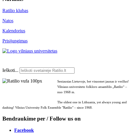
Ratilio klubas
Natos
Kalendorius
Prisijungimas
Ieškoti...
Seniausias Lietuvoje, bet visuomet jaunas ir veržlus!
Vilniaus universiteto folkloro ansamblis „Ratilio“ –
nuo 1968 m.
The oldest one in Lithuania, yet always young and
dashing! Vilnius University Folk Ensemble "Ratilio" – since 1968.
Bendraukime per / Follow us on
Facebook