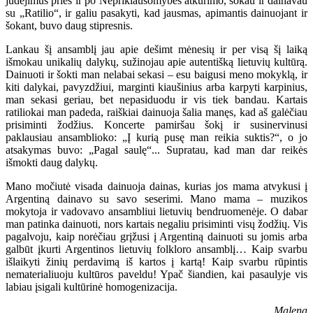
judėjimus prieš ir po Nepriklausomybės atkūrimo, šokau ir dainavau
su „Ratilio“, ir galiu pasakyti, kad jausmas, apimantis dainuojant ir
šokant, buvo daug stipresnis.
Lankau šį ansamblį jau apie dešimt mėnesių ir per visą šį laiką
išmokau unikalių dalykų, sužinojau apie autentišką lietuvių kultūrą.
Dainuoti ir šokti man nelabai sekasi – esu baigusi meno mokyklą, ir
kiti dalykai, pavyzdžiui, marginti kiaušinius arba karpyti karpinius,
man sekasi geriau, bet nepasiduodu ir vis tiek bandau. Kartais
ratiliokai man padeda, raiškiai dainuoja šalia manęs, kad aš galėčiau
prisiminti žodžius. Koncerte pamiršau šokį ir susinervinusi
paklausiau ansamblioko: „Į kurią pusę man reikia suktis?“, o jo
atsakymas buvo: „Pagal saulę“... Supratau, kad man dar reikės
išmokti daug dalykų.
Mano močiutė visada dainuoja dainas, kurias jos mama atvykusi į
Argentiną dainavo su savo seserimi. Mano mama – muzikos
mokytoja ir vadovavo ansambliui lietuvių bendruomenėje. O dabar
man patinka dainuoti, nors kartais negaliu prisiminti visų žodžių. Vis
pagalvoju, kaip norėčiau grįžusi į Argentiną dainuoti su jomis arba
galbūt įkurti Argentinos lietuvių folkloro ansamblį… Kaip svarbu
išlaikyti žinių perdavimą iš kartos į kartą! Kaip svarbu rūpintis
nematerialiuoju kultūros paveldu! Ypač šiandien, kai pasaulyje vis
labiau įsigali kultūrinė homogenizacija.
Malena