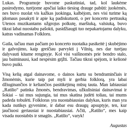
Lukas. Programoje buvome paskutiniai, tad, kol laukėme
pasirodymo, turėjome apsčiai laiko tiesiog drauge pabūti: juokėmės,
nes buvo nuolat vis kažkas juokinga, kalbėjom, nes visi turime ką
įdomaus pasakyti ir apie ką padiskutuoti, o per koncerto pertrauką
Utenos muzikantams užgrojus polkutę, maršiuką, valsiuką, buvo
tikrai labai nuostabu pašokti, pasidžiaugti tuo nepakartojamu dalyku,
katras vadinamas Folkloru.
Gaila, tačiau man pačiam po koncerto nuotaika pasikeitė į skubėjimo
ir galvojimo, kaip greičiau parvykti į Vilnių, nes dar turėjau
dalyvauti kitame renginyje. Kol visi vaišinomės prie bendro stalo,
jau baiminausi, kad nespėsim grįžti. Tačiau tikrai spėjom, ir kelionė
buvo puiki.
Visą kelią atgal dainavome, o dainos kartu su bendraminčiais ir
žmonėmis, kurie taip pat myli ir gerbia folklorą, yra labai
džiuginančios ir keliančios pasitikėjimą mūsų tauta. Man labiausiai
„Ratilio“ patinka žmonės, bendravimas, užkulisiniai dainavimai ir
šokiai – tai mus sujungia, tai mus skatina judėti toliau, tai mums
padeda tobulėti. Folkloras yra nuostabiausias dalykas, kuris man yra
kada nutikęs gyvenime, ir dabar esu draugų apsuptyje, ten, kur
jaučiuosi geriausiai ir nuostabiausiai. Ačiū, „Ratilio“, mes kaip
visada nuostabūs ir smagūs. „Ratilio“, varyk!
Augustas