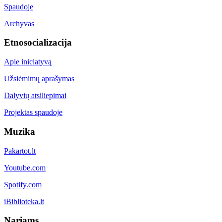
Spaudoje
Archyvas
Etnosocializacija
Apie iniciatyvą
Užsiėmimų aprašymas
Dalyvių atsiliepimai
Projektas spaudoje
Muzika
Pakartot.lt
Youtube.com
Spotify.com
iBiblioteka.lt
Nariams