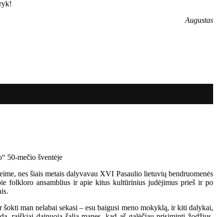
ryk!
Augustas
Seime, nes šiais metais dalyvavau XVI Pasaulio lietuvių bendruomenės
ie folkloro ansamblius ir apie kitus kultūrinius judėjimus prieš ir po
is.
r šokti man nelabai sekasi – esu baigusi meno mokyklą, ir kiti dalykai,
a, raiškiai dainuoja šalia manęs, kad aš galėčiau prisiminti žodžius.