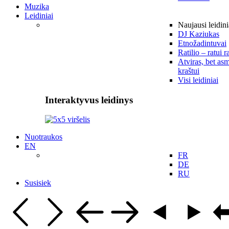
Muzika
Leidiniai
Naujausi leidini
DJ Kaziukas
Etnožadintuvai
Ratilio – ratui r
Atviras, bet asm
kraštui
Visi leidiniai
Interaktyvus leidinys
Nuotraukos
EN
FR
DE
RU
Susisiek