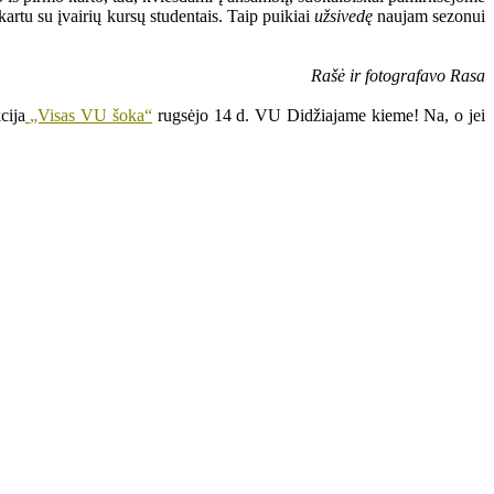
artu su įvairių kursų studentais. Taip puikiai
užsivedę
naujam sezonui
Rašė ir fotografavo Rasa
cija
„Visas VU šoka“
rugsėjo 14 d. VU Didžiajame kieme! Na, o jei