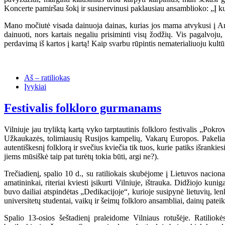
Koncerte pamiršau šokį ir susinervinusi paklausiau ansamblioko: „Į ku
Mano močiutė visada dainuoja dainas, kurias jos mama atvykusi į 
dainuoti, nors kartais negaliu prisiminti visų žodžių. Vis pagalvoju
perdavimą iš kartos į kartą! Kaip svarbu rūpintis nematerialiuoju kultū
Aš – ratiliokas
Įvykiai
Festivalis folkloro gurmanams
Vilniuje jau tryliktą kartą vyko tarptautinis folkloro festivalis „Pokr
Užkaukazės, tolimiausių Rusijos kampelių, Vakarų Europos. Pakeliavus
autentiškesnį folklorą ir svečius kviečia tik tuos, kurie patiks išranki
jiems mūsiškė taip pat turėtų tokia būti, argi ne?).
Trečiadienį, spalio 10 d., su ratiliokais skubėjome į Lietuvos nacio
amatininkai, riteriai kviesti įsikurti Vilniuje, ištrauka. Didžiojo kun
buvo dailiai atspindėtas „Dedikacijoje“, kurioje susipynė lietuvių, lenk
universitetų studentai, vaikų ir šeimų folkloro ansambliai, dainų pate
Spalio 13-osios šeštadienį praleidome Vilniaus rotušėje. Ratilio