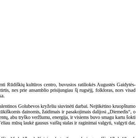
mti Rūdiškių kultūros centro, buvusios ratiliokės Augustės Gaidytės-
tis, nes prie ansamblio prisijungiau šį rugsėjį, folkloras, nors visad
ka.
 Valentinos Golubevos kryželiu siuvinėti darbai. Neįtikėtino kruopštumo
zūkiškomis dainomis, žaidimais ir pasakojimais dalijosi „Diemedis“, o
dentų, abu tryško veržlumu, energija, ir visiems buvo smagu kartu šokti
Vėliau mūsų laukė gausus vaišių stalas ir raginimai valgyti, valgyti dar,