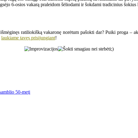
sėjo 6-osios vakarą praleidom šėliodami ir šokdami tradicinius šokius k
al išmėginęs ratiliokišką vakaronę norėtum pašokti dar? Puiki proga – ak
laukiame tavęs prisijungiant
!
nsamblio 50-metį