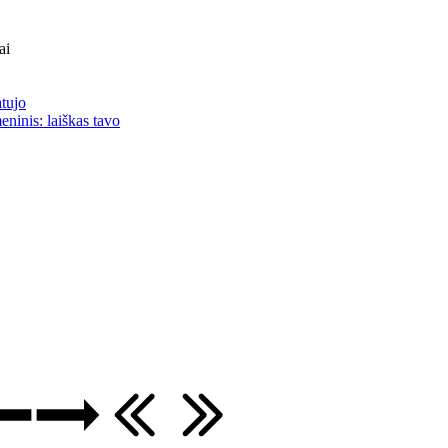
ai
atujo
eninis: laiškas tavo