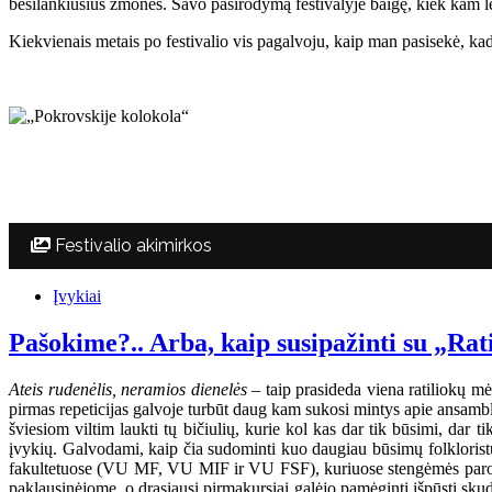
besilankiusius žmones. Savo pasirodymą festivalyje baigę, kiek kam lei
Kiekvienais metais po festivalio vis pagalvoju, kaip man pasisekė, kad 
Festivalio akimirkos
Įvykiai
Pašokime?.. Arba, kaip susipažinti su „Rat
Ateis rudenėlis, neramios dienelės
– taip prasideda viena ratiliokų mė
pirmas repeticijas galvoje turbūt daug kam sukosi mintys apie ansambli
šviesiom viltim laukti tų bičiulių, kurie kol kas dar tik būsimi, dar 
įvykių. Galvodami, kaip čia sudominti kuo daugiau būsimų folkloristų,
fakultetuose (VU MF, VU MIF ir VU FSF), kuriuose stengėmės parodyt
paklausinėjome, o drąsiausi pirmakursiai galėjo pamėginti išpūsti sku