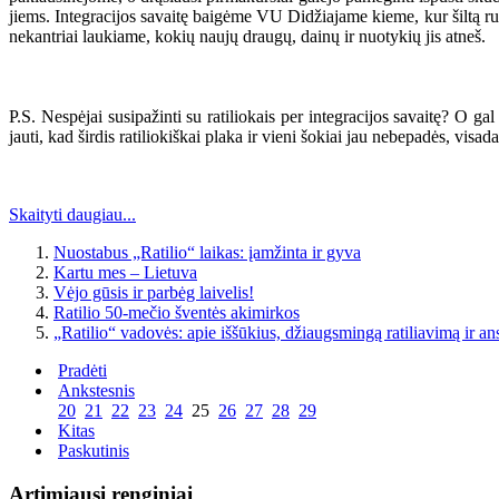
jiems. Integracijos savaitę baigėme VU Didžiajame kieme, kur šiltą rug
nekantriai laukiame, kokių naujų draugų, dainų ir nuotykių jis atneš.
P.S. Nespėjai susipažinti su ratiliokais per integracijos savaitę? O g
jauti, kad širdis ratiliokiškai plaka ir vieni šokiai jau nebepadės, visada
Skaityti daugiau...
Nuostabus „Ratilio“ laikas: įamžinta ir gyva
Kartu mes – Lietuva
Vėjo gūsis ir parbėg laivelis!
Ratilio 50-mečio šventės akimirkos
„Ratilio“ vadovės: apie iššūkius, džiaugsmingą ratiliavimą ir a
Pradėti
Ankstesnis
20
21
22
23
24
25
26
27
28
29
Kitas
Paskutinis
Artimiausi renginiai