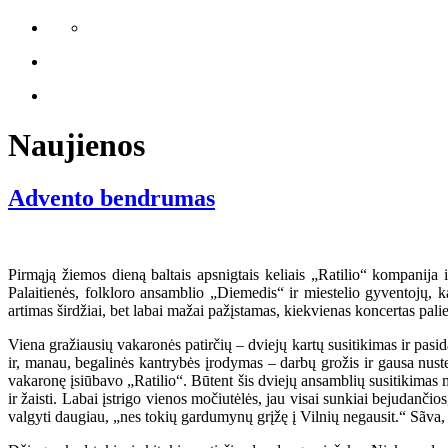
Naujienos
Advento bendrumas
Pirmąją žiemos dieną baltais apsnigtais keliais „Ratilio“ kompanija
Palaitienės, folkloro ansamblio „Diemedis“ ir miestelio gyventojų, ka
artimas širdžiai, bet labai mažai pažįstamas, kiekvienas koncertas palie
Viena gražiausių vakaronės patirčių – dviejų kartų susitikimas ir pasi
ir, manau, begalinės kantrybės įrodymas – darbų grožis ir gausa nust
vakaronę įsiūbavo „Ratilio“. Būtent šis dviejų ansamblių susitikimas m
ir žaisti. Labai įstrigo vienos močiutėlės, jau visai sunkiai bejudančio
valgyti daugiau, „nes tokių gardumynų grįžę į Vilnių negausit.“ Sãva, 