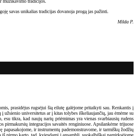
ir muzikavimo tradicijos.
oję savas unikalias tradicijas dovanoja progą jas pažinti.
Milda P.
is, prasidėjus rugsėjui šią eilutę galėjome pritaikyti sau. Renkantis į
 užsienio universitetus ar į kitas tolybes iškeliaujančių, jau ėmėme su
duo, esu tikra, kad naujų narių priėmimas yra vienas svarbiausių rudens
os pirmakursių integracijos savaitės renginiuose. Apsilankėme trijuose
vę papasakojome, ir instrumentų pademonstravome, ir tarmiškų žodžių
o iš pirmo karto, tad, kviesdami į ansamblį, suokalbiškai pamirksėjome