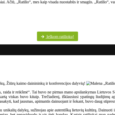
siai. Ačiū, „Ratilio“, mes kaip visada nuostabūs ir smagūs. „Ratilio“, va
Šventės dalyvių margumynas Utenos kultūros centro nuotraukų albume
Ieškom ratiliokų!
os, raida ir reikšmė“. Tai buvo ne pirmas mano apsilankymas Lietuvos 
rtą viskas buvo kitaip. Trečiadienį, išklausiusi ypatingų liudijimų ap
sakyti, kad jausmas, apimantis dainuojant ir šokant, buvo daug stipresn
u unikalių dalykų, sužinojau apie autentišką lietuvių kultūrą. Dainuoti i
eriau, bet nepasiduodu ir vis tiek bandau. Kartais ratiliokai man paded