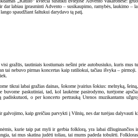
ukdamas „Ratilio“ kviečia susitikti dviejose Advento vakaronėse: gru
 dar labiau įprasminti Advento – susikaupimo, ramybės, laukimo – laiką
 lango spaudžiant šaltukui darydavo tą patį.
visi gražūs, tautiniais kostiumais nešini prie autobusiuko, kuris mus tur
n tai nebuvo pirmas koncertas kaip ratiliokui, tačiau išvyka – pirmoji. 
iek.
e tikrai labai gražias dainas, šokome įvairius šokius: melnyką, šeiną,
e buvome paskutiniai, tad, kol laukėme pasirodymo, turėjome apsčiai
ą padiskutuoti, o per koncerto pertrauką Utenos muzikantams užgroju
 galvojimo, kaip greičiau parvykti į Vilnių, nes dar turėjau dalyvauti k
mis, kurie taip pat myli ir gerbia folklorą, yra labai džiuginančios i
ngia, tai mus skatina judėti toliau, tai mums padeda tobulėti. Folklor