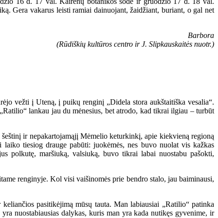
odžio 16 d. 17 val. Kairėnų botanikos sode ir gruodžio 17 d. 18 val.
. Gera vakarus leisti ramiai dainuojant, žaidžiant, buriant, o gal net
Barbora
(Rūdiškių kultūros centro ir J. Slipkauskaitės nuotr.)
ėjo vežti į Uteną, į puikų renginį „Didela stora aukštaitiška vesalia“.
„Ratilio“ lankau jau du mėnesius, bet atrodo, kad tikrai ilgiau – turbūt
 šeštinį ir nepakartojamąjį Mėmelio keturkinkį, apie kiekvieną regioną
 laiko tiesiog drauge pabūti: juokėmės, nes buvo nuolat vis kažkas
s polkutę, maršiuką, valsiuką, buvo tikrai labai nuostabu pašokti,
itame renginyje. Kol visi vaišinomės prie bendro stalo, jau baiminausi,
r keliančios pasitikėjimą mūsų tauta. Man labiausiai „Ratilio“ patinka
as yra nuostabiausias dalykas, kuris man yra kada nutikęs gyvenime, ir