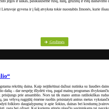
do jėgos ir laikas, pasiklausėme rusų, italų, gruzinų ir estų dainavimo 
Lietuvoje gyvena ir į šalį atvyksta tokie nuostabūs žmonės, kurie išsaug
Daugiau festivalio nuotraukų „Pokrovskije kolokola“ „Facebook“ paskyroje
Grožimės
ilio“
gstama rekrūtų daina. Kaip neįtikėtinai dažnai nutinka su liaudies dainom
o dalią – dar nespėję išlydėti visų, pagal mainų programas išvykstančių į
tik prisijungs prie ansamblio. Nors tai tik mano antras ratiliokiškas ru
 jau vėlyvą rugpjūtį ėmėme ruoštis prisistatyti antrus metus vykstanči
i folkloro daugialypumą: ir apie šokius, dainas bei kostiumų įvairo
dutį, ragą bei ožragį. Kai kuriems stiprių plaučių savininkams tai pavyk