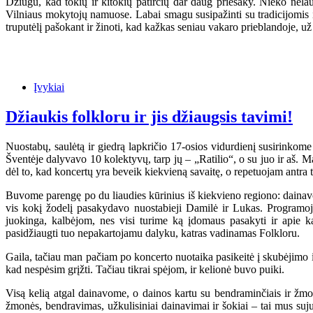
Džiugu, kad tokių ir kitokių patirčių dar daug priešaky. Nieko nela
Vilniaus mokytojų namuose. Labai smagu susipažinti su tradicijomis ir
truputėlį pašokant ir žinoti, kad kažkas seniau vakaro prieblandoje, už
Įvykiai
Džiaukis folkloru ir jis džiaugsis tavimi!
Nuostabų, saulėtą ir giedrą lapkričio 17-osios vidurdienį susirinkome 
Šventėje dalyvavo 10 kolektyvų, tarp jų – „Ratilio“, o su juo ir aš. Ma
dėl to, kad koncertų yra beveik kiekvieną savaitę, o repetuojam antra t
Buvome parengę po du liaudies kūrinius iš kiekvieno regiono: dainavom
vis kokį žodelį pasakydavo nuostabieji Damilė ir Lukas. Programoj
juokinga, kalbėjom, nes visi turime ką įdomaus pasakyti ir apie k
pasidžiaugti tuo nepakartojamu dalyku, katras vadinamas Folkloru.
Gaila, tačiau man pačiam po koncerto nuotaika pasikeitė į skubėjimo ir
kad nespėsim grįžti. Tačiau tikrai spėjom, ir kelionė buvo puiki.
Visą kelią atgal dainavome, o dainos kartu su bendraminčiais ir žmonė
žmonės, bendravimas, užkulisiniai dainavimai ir šokiai – tai mus suju