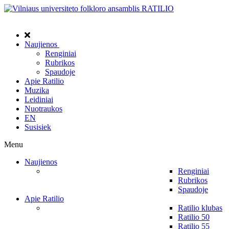
Naujienos
Renginiai
Rubrikos
Spaudoje
Apie Ratilio
Muzika
Leidiniai
Nuotraukos
EN
Susisiek
Menu
Naujienos
Renginiai
Rubrikos
Spaudoje
Apie Ratilio
Ratilio klubas
Ratilio 50
Ratilio 55