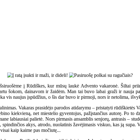
 išsiruošėme į Rūdiškes, kur mūsų laukė Advento vakaronė. Šiltai prii
rtu šokom, dainavom ir žaidėm. Man tai buvo labai graži ir nauja patir
ka vis naujus įspūdžius, o šis dar buvo ir pirmoji, nors ir netolima, išvy
dalinimas. Vakaras prasidėjo parodos atidarymu – pristatyti rūdiškietės
ebino kiekvieną, net miestelio gyventojus, pažįstančius autorę. Po to d
ane labiausiai palietė. Nors pirmasis ansamblis senjorų, antrasis – stu
s, spindinčios akys, atrodo, nuolatinis žavėjimasis viskuo, kas ją supa. 
visai kaip kaime pas močiutę...