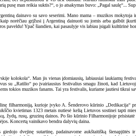
rią pusę man reikia suktis?“, o jo atsakymas buvo: „Pagal saulę“... Su
Argentiną dainavo su savo seserimi. Mano mama – muzikos mokytoja i
, kaip norėčiau grįžusi į Argentiną dainuoti su jomis arba galbūt įkur
ros paveldu! Ypač šiandien, kai pasaulyje vis labiau įsigali kultūrinė h
ovskije kolokola“. Man jis vienas įdomiausių, labiausiai laukiamų festiva
 su „Ratilio“ po įvairiausius festivalius smagu žinoti, kad Lietuvoje 
esiems tokios muzikos fanams. Tai yra festivalis, kuriame jautiesi tikrai s
nalinę filharmoniją, kurioje įvyko A. Šenderovo kūrinio „Dedikacija“ pr
igaikščio kvietimas 1323 metais nutiesė kelią Lietuvos sostinei tapti mie
ų, žydų, rusų, gruzinų dainos. Po šio kūrinio Filharmonijoje prisistatė vi
ikėjos. Koncertą vainikavo bendra dalyvių daina.
kės giedojo dvejinę sutartinę, padainavome aukštaitišką šienapjūtės