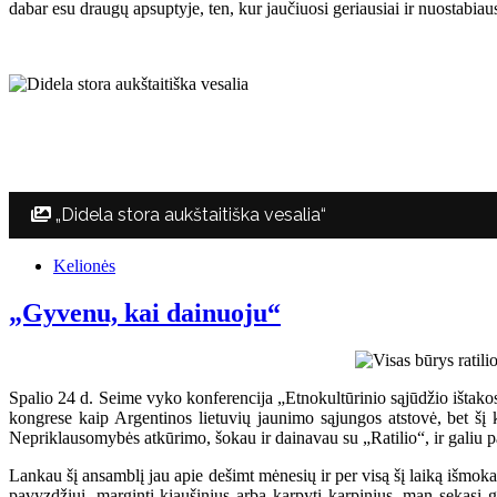
dabar esu draugų apsuptyje, ten, kur jaučiuosi geriausiai ir nuostabiau
„Didela stora aukštaitiška vesalia“
Kelionės
„Gyvenu, kai dainuoju“
Spalio 24 d. Seime vyko konferencija „Etnokultūrinio sąjūdžio ištak
kongrese kaip Argentinos lietuvių jaunimo sąjungos atstovė, bet šį ka
Nepriklausomybės atkūrimo, šokau ir dainavau su „Ratilio“, ir galiu pa
Lankau šį ansamblį jau apie dešimt mėnesių ir per visą šį laiką išmoka
pavyzdžiui, marginti kiaušinius arba karpyti karpinius, man sekasi g