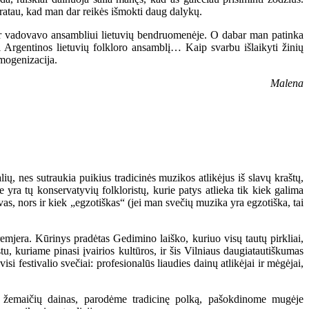
pratau, kad man dar reikės išmokti daug dalykų.
r vadovavo ansambliui lietuvių bendruomenėje. O dabar man patinka
ti Argentinos lietuvių folkloro ansamblį… Kaip svarbu išlaikyti žinių
omogenizacija.
Malena
lių, nes sutraukia puikius tradicinės muzikos atlikėjus iš slavų kraštų,
yra tų konservatyvių folkloristų, kurie patys atlieka tik kiek galima
avas, nors ir kiek „egzotiškas“ (jei man svečių muzika yra egzotiška, tai
emjera. Kūrinys pradėtas Gedimino laiško, kuriuo visų tautų pirkliai,
stu, kuriame pinasi įvairios kultūros, ir šis Vilniaus daugiatautiškumas
si festivalio svečiai: profesionalūs liaudies dainų atlikėjai ir mėgėjai,
 ir žemaičių dainas, parodėme tradicinę polką, pašokdinome mugėje