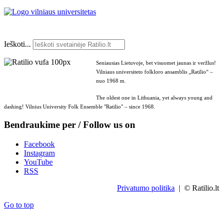
Ieškoti...
Seniausias Lietuvoje, bet visuomet jaunas ir veržlus!
Vilniaus universiteto folkloro ansamblis „Ratilio“ –
nuo 1968 m.
The oldest one in Lithuania, yet always young and
dashing! Vilnius University Folk Ensemble "Ratilio" – since 1968.
Bendraukime per / Follow us on
Facebook
Instagram
YouTube
RSS
Privatumo politika
| © Ratilio.lt
Go to top