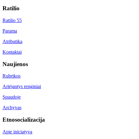
Ratilio
Ratilio 55
Parama
Atributika
Kontaktai
Naujienos
Rubrikos
Artėjantys renginiai
Spaudoje
Archyvas
Etnosocializacija
Apie iniciatyvą