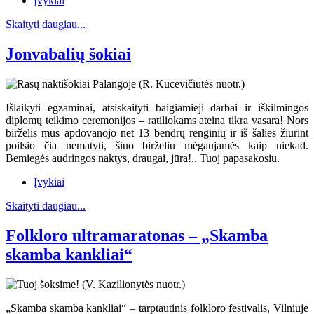
Įvykiai
Skaityti daugiau...
Jonvabalių šokiai
Išlaikyti egzaminai, atsiskaityti baigiamieji darbai ir iškilmingos
diplomų teikimo ceremonijos – ratiliokams ateina tikra vasara! Nors
birželis mus apdovanojo net 13 bendrų renginių ir iš šalies žiūrint
poilsio čia nematyti, šiuo birželiu mėgaujamės kaip niekad.
Bemiegės audringos naktys, draugai, jūra!.. Tuoj papasakosiu.
Įvykiai
Skaityti daugiau...
Folkloro ultramaratonas – „Skamba
skamba kankliai“
„Skamba skamba kankliai“ – tarptautinis folkloro festivalis, Vilniuje