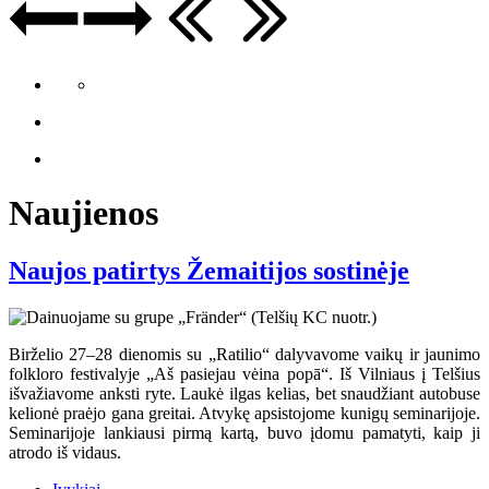
Naujienos
Naujos patirtys Žemaitijos sostinėje
Birželio 27–28 dienomis su „Ratilio“ dalyvavome vaikų ir jaunimo
folkloro festivalyje „Aš pasiejau vėina popā“. Iš Vilniaus į Telšius
išvažiavome anksti ryte. Laukė ilgas kelias, bet snaudžiant autobuse
kelionė praėjo gana greitai. Atvykę apsistojome kunigų seminarijoje.
Seminarijoje lankiausi pirmą kartą, buvo įdomu pamatyti, kaip ji
atrodo iš vidaus.