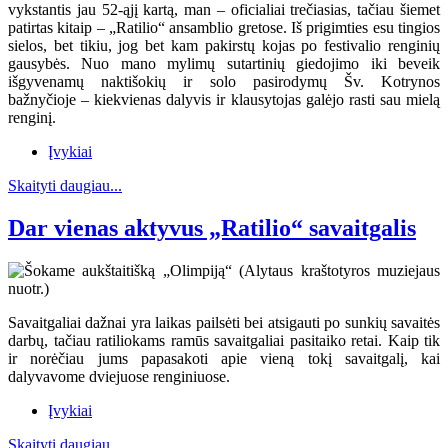
vykstantis jau 52-ąjį kartą, man – oficialiai trečiasias, tačiau šiemet
patirtas kitaip – „Ratilio“ ansamblio gretose. Iš prigimties esu tingios
sielos, bet tikiu, jog bet kam pakirstų kojas po festivalio renginių
gausybės. Nuo mano mylimų sutartinių giedojimo iki beveik
išgyvenamų naktišokių ir solo pasirodymų Šv. Kotrynos
bažnyčioje – kiekvienas dalyvis ir klausytojas galėjo rasti sau mielą
renginį.
Įvykiai
Skaityti daugiau...
Dar vienas aktyvus „Ratilio“ savaitgalis
Savaitgaliai dažnai yra laikas pailsėti bei atsigauti po sunkių savaitės
darbų, tačiau ratiliokams ramūs savaitgaliai pasitaiko retai. Kaip tik
ir norėčiau jums papasakoti apie vieną tokį savaitgalį, kai
dalyvavome dviejuose renginiuose.
Įvykiai
Skaityti daugiau...