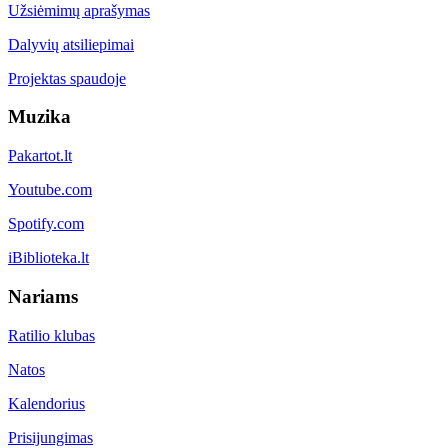
Užsiėmimų aprašymas
Dalyvių atsiliepimai
Projektas spaudoje
Muzika
Pakartot.lt
Youtube.com
Spotify.com
iBiblioteka.lt
Nariams
Ratilio klubas
Natos
Kalendorius
Prisijungimas