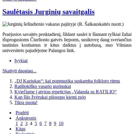
Saulėtasis Jurginių savaitgalis
Praėjusios savaitės penktadienį, šildant saulei ir šlamant ryškiai žaliai
išsprogusioms Čiurlionio gatvės liepoms, susikrovę daug sveriančius
tautinius kostiumus ir kitus daiktus į autobusą, nuo Vilniaus
universiteto pajudėjome Palangos link.
Įvykiai
Skaityti daugiau...
„DJ Kaziukas“: kai popmuzika suskamba folkloro ritmu
Ratiliokiško vasario gurinukai
Kviečiame į atviras repeticijas „Valanda su RATILIO“
Kap šilo žvėrukai pilosopų kiemi zujo
Tikra puota!
Pradėti
Ankstesnis
1
2
3
4
5
6
7
8
9
10
Kitas