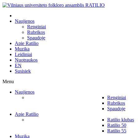
Naujienos
Renginiai
Rubrikos
Spaudoje
Apie Ratilio
Muzika
Leidiniai
Nuotraukos
EN
Susisiek
Menu
Naujienos
Renginiai
Rubrikos
Spaudoje
Apie Ratilio
Ratilio klubas
Ratilio 50
Ratilio 55
Muzika