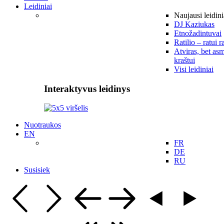
Leidiniai
Naujausi leidini
DJ Kaziukas
Etnožadintuvai
Ratilio – ratui r
Atviras, bet asm
kraštui
Visi leidiniai
Interaktyvus leidinys
Nuotraukos
EN
FR
DE
RU
Susisiek