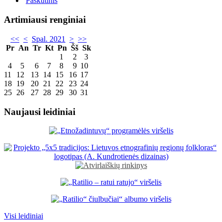
Paskutinis
Artimiausi renginiai
<<
<
Spal. 2021
>
>>
Pr
An
Tr
Kt
Pn
Šš
Sk
1
2
3
4
5
6
7
8
9
10
11
12
13
14
15
16
17
18
19
20
21
22
23
24
25
26
27
28
29
30
31
Naujausi leidiniai
Visi leidiniai