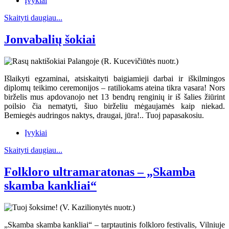
Įvykiai
Skaityti daugiau...
Jonvabalių šokiai
Išlaikyti egzaminai, atsiskaityti baigiamieji darbai ir iškilmingos
diplomų teikimo ceremonijos – ratiliokams ateina tikra vasara! Nors
birželis mus apdovanojo net 13 bendrų renginių ir iš šalies žiūrint
poilsio čia nematyti, šiuo birželiu mėgaujamės kaip niekad.
Bemiegės audringos naktys, draugai, jūra!.. Tuoj papasakosiu.
Įvykiai
Skaityti daugiau...
Folkloro ultramaratonas – „Skamba
skamba kankliai“
„Skamba skamba kankliai“ – tarptautinis folkloro festivalis, Vilniuje