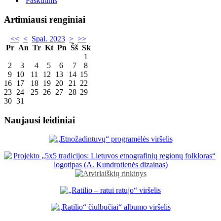
Paskutinis
Artimiausi renginiai
<<
<
Spal. 2023
>
>>
Pr
An
Tr
Kt
Pn
Šš
Sk
1
2
3
4
5
6
7
8
9
10
11
12
13
14
15
16
17
18
19
20
21
22
23
24
25
26
27
28
29
30
31
Naujausi leidiniai