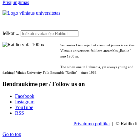
Prisijungimas
Ieškoti...
Seniausias Lietuvoje, bet visuomet jaunas ir veržlus!
Vilniaus universiteto folkloro ansamblis „Ratilio“ –
nuo 1968 m.
The oldest one in Lithuania, yet always young and
dashing! Vilnius University Folk Ensemble "Ratilio" – since 1968.
Bendraukime per / Follow us on
Facebook
Instagram
YouTube
RSS
Privatumo politika
| © Ratilio.lt
Go to top