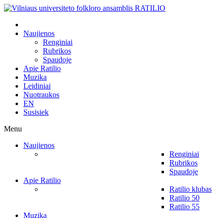
Naujienos
Renginiai
Rubrikos
Spaudoje
Apie Ratilio
Muzika
Leidiniai
Nuotraukos
EN
Susisiek
Menu
Naujienos
Renginiai
Rubrikos
Spaudoje
Apie Ratilio
Ratilio klubas
Ratilio 50
Ratilio 55
Muzika