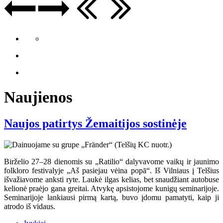
Naujienos
Naujos patirtys Žemaitijos sostinėje
Birželio 27–28 dienomis su „Ratilio“ dalyvavome vaikų ir jaunimo
folkloro festivalyje „Aš pasiejau vėina popā“. Iš Vilniaus į Telšius
išvažiavome anksti ryte. Laukė ilgas kelias, bet snaudžiant autobuse
kelionė praėjo gana greitai. Atvykę apsistojome kunigų seminarijoje.
Seminarijoje lankiausi pirmą kartą, buvo įdomu pamatyti, kaip ji
atrodo iš vidaus.