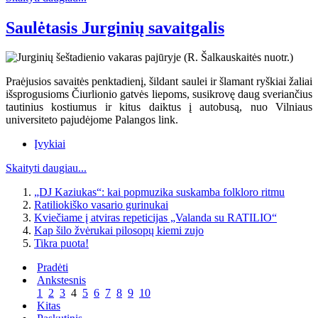
Saulėtasis Jurginių savaitgalis
Praėjusios savaitės penktadienį, šildant saulei ir šlamant ryškiai žaliai
išsprogusioms Čiurlionio gatvės liepoms, susikrovę daug sveriančius
tautinius kostiumus ir kitus daiktus į autobusą, nuo Vilniaus
universiteto pajudėjome Palangos link.
Įvykiai
Skaityti daugiau...
„DJ Kaziukas“: kai popmuzika suskamba folkloro ritmu
Ratiliokiško vasario gurinukai
Kviečiame į atviras repeticijas „Valanda su RATILIO“
Kap šilo žvėrukai pilosopų kiemi zujo
Tikra puota!
Pradėti
Ankstesnis
1
2
3
4
5
6
7
8
9
10
Kitas