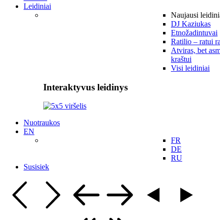
Leidiniai
Naujausi leidini
DJ Kaziukas
Etnožadintuvai
Ratilio – ratui r
Atviras, bet asm
kraštui
Visi leidiniai
Interaktyvus leidinys
Nuotraukos
EN
FR
DE
RU
Susisiek