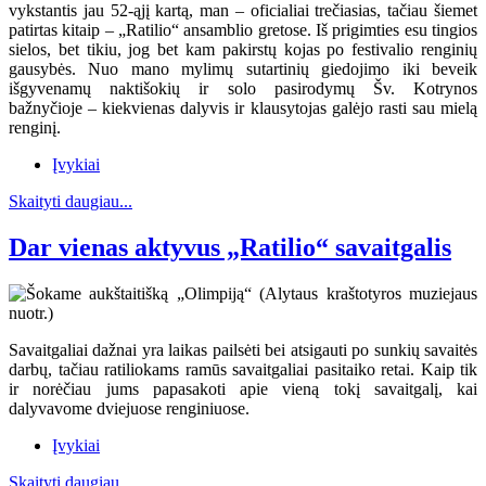
vykstantis jau 52-ąjį kartą, man – oficialiai trečiasias, tačiau šiemet
patirtas kitaip – „Ratilio“ ansamblio gretose. Iš prigimties esu tingios
sielos, bet tikiu, jog bet kam pakirstų kojas po festivalio renginių
gausybės. Nuo mano mylimų sutartinių giedojimo iki beveik
išgyvenamų naktišokių ir solo pasirodymų Šv. Kotrynos
bažnyčioje – kiekvienas dalyvis ir klausytojas galėjo rasti sau mielą
renginį.
Įvykiai
Skaityti daugiau...
Dar vienas aktyvus „Ratilio“ savaitgalis
Savaitgaliai dažnai yra laikas pailsėti bei atsigauti po sunkių savaitės
darbų, tačiau ratiliokams ramūs savaitgaliai pasitaiko retai. Kaip tik
ir norėčiau jums papasakoti apie vieną tokį savaitgalį, kai
dalyvavome dviejuose renginiuose.
Įvykiai
Skaityti daugiau...