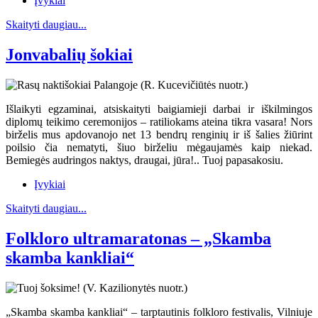
Įvykiai
Skaityti daugiau...
Jonvabalių šokiai
Išlaikyti egzaminai, atsiskaityti baigiamieji darbai ir iškilmingos
diplomų teikimo ceremonijos – ratiliokams ateina tikra vasara! Nors
birželis mus apdovanojo net 13 bendrų renginių ir iš šalies žiūrint
poilsio čia nematyti, šiuo birželiu mėgaujamės kaip niekad.
Bemiegės audringos naktys, draugai, jūra!.. Tuoj papasakosiu.
Įvykiai
Skaityti daugiau...
Folkloro ultramaratonas – „Skamba
skamba kankliai“
„Skamba skamba kankliai“ – tarptautinis folkloro festivalis, Vilniuje