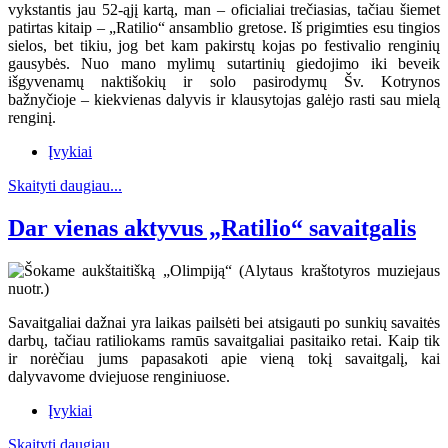
vykstantis jau 52-ąjį kartą, man – oficialiai trečiasias, tačiau šiemet
patirtas kitaip – „Ratilio“ ansamblio gretose. Iš prigimties esu tingios
sielos, bet tikiu, jog bet kam pakirstų kojas po festivalio renginių
gausybės. Nuo mano mylimų sutartinių giedojimo iki beveik
išgyvenamų naktišokių ir solo pasirodymų Šv. Kotrynos
bažnyčioje – kiekvienas dalyvis ir klausytojas galėjo rasti sau mielą
renginį.
Įvykiai
Skaityti daugiau...
Dar vienas aktyvus „Ratilio“ savaitgalis
Savaitgaliai dažnai yra laikas pailsėti bei atsigauti po sunkių savaitės
darbų, tačiau ratiliokams ramūs savaitgaliai pasitaiko retai. Kaip tik
ir norėčiau jums papasakoti apie vieną tokį savaitgalį, kai
dalyvavome dviejuose renginiuose.
Įvykiai
Skaityti daugiau...