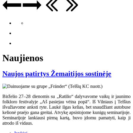
Naujienos
Naujos patirtys Žemaitijos sostinėje
Birželio 27–28 dienomis su „Ratilio“ dalyvavome vaikų ir jaunimo
folkloro festivalyje „Aš pasiejau vėina popā“. Iš Vilniaus į Telšius
išvažiavome anksti ryte. Laukė ilgas kelias, bet snaudžiant autobuse
kelionė praėjo gana greitai. Atvykę apsistojome kunigų seminarijoje.
Seminarijoje lankiausi pirmą kartą, buvo įdomu pamatyti, kaip ji
atrodo iš vidaus.