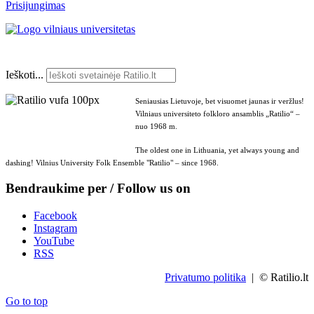
Prisijungimas
Ieškoti...
Seniausias Lietuvoje, bet visuomet jaunas ir veržlus!
Vilniaus universiteto folkloro ansamblis „Ratilio“ –
nuo 1968 m.
The oldest one in Lithuania, yet always young and
dashing! Vilnius University Folk Ensemble "Ratilio" – since 1968.
Bendraukime per / Follow us on
Facebook
Instagram
YouTube
RSS
Privatumo politika
| © Ratilio.lt
Go to top