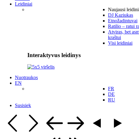
Leidiniai
Naujausi leidini
DJ Kaziukas
Etnožadintuvai
Ratilio – ratui r
Atviras, bet asm
kraštui
Visi leidiniai
Interaktyvus leidinys
Nuotraukos
EN
FR
DE
RU
Susisiek