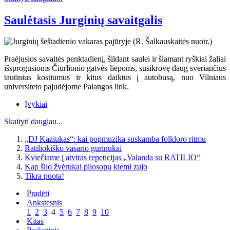
Saulėtasis Jurginių savaitgalis
Praėjusios savaitės penktadienį, šildant saulei ir šlamant ryškiai žaliai
išsprogusioms Čiurlionio gatvės liepoms, susikrovę daug sveriančius
tautinius kostiumus ir kitus daiktus į autobusą, nuo Vilniaus
universiteto pajudėjome Palangos link.
Įvykiai
Skaityti daugiau...
„DJ Kaziukas“: kai popmuzika suskamba folkloro ritmu
Ratiliokiško vasario gurinukai
Kviečiame į atviras repeticijas „Valanda su RATILIO“
Kap šilo žvėrukai pilosopų kiemi zujo
Tikra puota!
Pradėti
Ankstesnis
1
2
3
4
5
6
7
8
9
10
Kitas