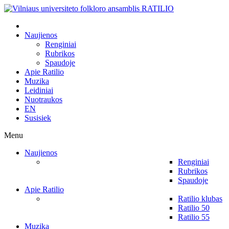
Naujienos
Renginiai
Rubrikos
Spaudoje
Apie Ratilio
Muzika
Leidiniai
Nuotraukos
EN
Susisiek
Menu
Naujienos
Renginiai
Rubrikos
Spaudoje
Apie Ratilio
Ratilio klubas
Ratilio 50
Ratilio 55
Muzika