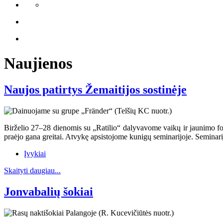
Naujienos
Naujos patirtys Žemaitijos sostinėje
Birželio 27–28 dienomis su „Ratilio“ dalyvavome vaikų ir jaunimo folk
praėjo gana greitai. Atvykę apsistojome kunigų seminarijoje. Seminarij
Įvykiai
Skaityti daugiau...
Jonvabalių šokiai