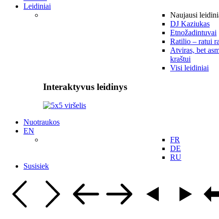
Leidiniai
Naujausi leidini
DJ Kaziukas
Etnožadintuvai
Ratilio – ratui r
Atviras, bet asm
kraštui
Visi leidiniai
Interaktyvus leidinys
Nuotraukos
EN
FR
DE
RU
Susisiek