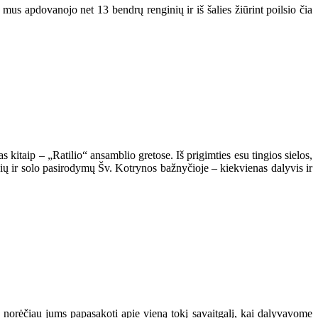
s mus apdovanojo net 13 bendrų renginių ir iš šalies žiūrint poilsio čia
as kitaip – „Ratilio“ ansamblio gretose. Iš prigimties esu tingios sielos,
ių ir solo pasirodymų Šv. Kotrynos bažnyčioje – kiekvienas dalyvis ir
 ir norėčiau jums papasakoti apie vieną tokį savaitgalį, kai dalyvavome