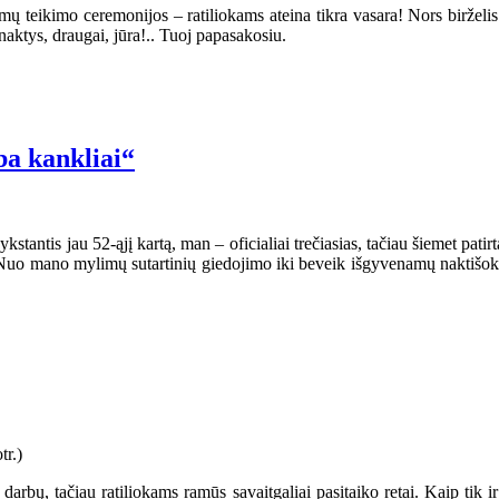
lomų teikimo ceremonijos – ratiliokams ateina tikra vasara! Nors birželi
aktys, draugai, jūra!.. Tuoj papasakosiu.
a kankliai“
stantis jau 52-ąjį kartą, man – oficialiai trečiasias, tačiau šiemet patirt
s. Nuo mano mylimų sutartinių giedojimo iki beveik išgyvenamų naktišok
ės darbų, tačiau ratiliokams ramūs savaitgaliai pasitaiko retai. Kaip tik