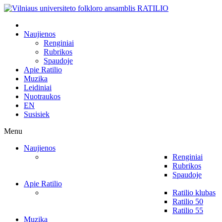
Naujienos
Renginiai
Rubrikos
Spaudoje
Apie Ratilio
Muzika
Leidiniai
Nuotraukos
EN
Susisiek
Menu
Naujienos
Renginiai
Rubrikos
Spaudoje
Apie Ratilio
Ratilio klubas
Ratilio 50
Ratilio 55
Muzika