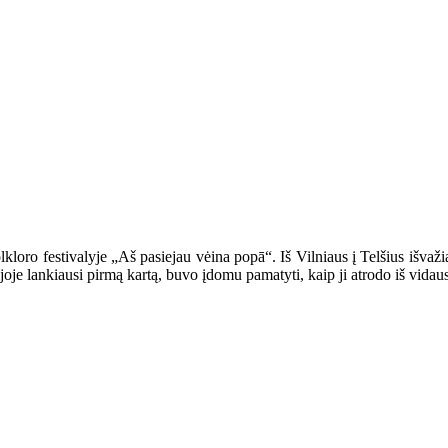
loro festivalyje „Aš pasiejau vėina popā“. Iš Vilniaus į Telšius išvaži
oje lankiausi pirmą kartą, buvo įdomu pamatyti, kaip ji atrodo iš vidaus