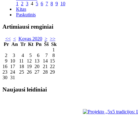
1
2
3
4
5
6
7
8
9
10
Kitas
Paskutinis
Artimiausi renginiai
<<
<
Kovas 2020
>
>>
Pr
An
Tr
Kt
Pn
Šš
Sk
1
2
3
4
5
6
7
8
9
10
11
12
13
14
15
16
17
18
19
20
21
22
23
24
25
26
27
28
29
30
31
Naujausi leidiniai