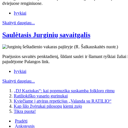
dviejuose renginiuose.
Įvykiai
Skaityti daugiau...
Saulėtasis Jurginių savaitgalis
Praėjusios savaitės penktadienį, šildant saulei ir šlamant ryškiai žali
pajudėjome Palangos link.
Įvykiai
Skaityti daugiau...
„DJ Kaziukas“: kai popmuzika suskamba folkloro ritmu
Ratiliokiško vasario gurinukai
Kviečiame į atviras repeticijas „Valanda su RATILIO“
Kap šilo žvėrukai pilosopų kiemi zujo
Tikra puota!
Pradėti
Ankstesnis