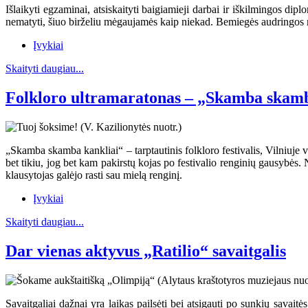
Išlaikyti egzaminai, atsiskaityti baigiamieji darbai ir iškilmingos dip
nematyti, šiuo birželiu mėgaujamės kaip niekad. Bemiegės audringos n
Įvykiai
Skaityti daugiau...
Folkloro ultramaratonas – „Skamba skamb
„Skamba skamba kankliai“ – tarptautinis folkloro festivalis, Vilniuje vyk
bet tikiu, jog bet kam pakirstų kojas po festivalio renginių gausybė
klausytojas galėjo rasti sau mielą renginį.
Įvykiai
Skaityti daugiau...
Dar vienas aktyvus „Ratilio“ savaitgalis
Savaitgaliai dažnai yra laikas pailsėti bei atsigauti po sunkių savait