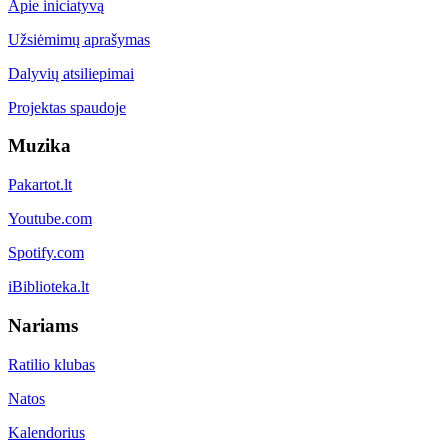
Apie iniciatyvą
Užsiėmimų aprašymas
Dalyvių atsiliepimai
Projektas spaudoje
Muzika
Pakartot.lt
Youtube.com
Spotify.com
iBiblioteka.lt
Nariams
Ratilio klubas
Natos
Kalendorius