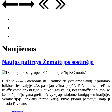
Naujienos
Naujos patirtys Žemaitijos sostinėje
Birželio 27–28 dienomis su „Ratilio“ dalyvavome vaikų ir jaunimo
folkloro festivalyje „Aš pasiejau vėina popā“. Iš Vilniaus į Telšius
išvažiavome anksti ryte. Laukė ilgas kelias, bet snaudžiant autobuse
kelionė praėjo gana greitai. Atvykę apsistojome kunigų seminarijoje.
Seminarijoje lankiausi pirmą kartą, buvo įdomu pamatyti, kaip ji
atrodo iš vidaus.