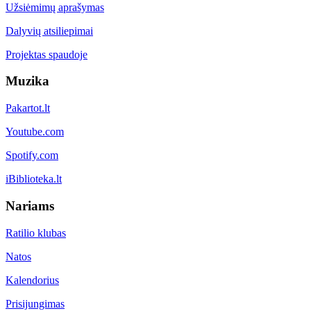
Užsiėmimų aprašymas
Dalyvių atsiliepimai
Projektas spaudoje
Muzika
Pakartot.lt
Youtube.com
Spotify.com
iBiblioteka.lt
Nariams
Ratilio klubas
Natos
Kalendorius
Prisijungimas