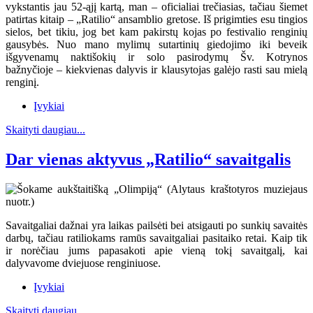
vykstantis jau 52-ąjį kartą, man – oficialiai trečiasias, tačiau šiemet
patirtas kitaip – „Ratilio“ ansamblio gretose. Iš prigimties esu tingios
sielos, bet tikiu, jog bet kam pakirstų kojas po festivalio renginių
gausybės. Nuo mano mylimų sutartinių giedojimo iki beveik
išgyvenamų naktišokių ir solo pasirodymų Šv. Kotrynos
bažnyčioje – kiekvienas dalyvis ir klausytojas galėjo rasti sau mielą
renginį.
Įvykiai
Skaityti daugiau...
Dar vienas aktyvus „Ratilio“ savaitgalis
Savaitgaliai dažnai yra laikas pailsėti bei atsigauti po sunkių savaitės
darbų, tačiau ratiliokams ramūs savaitgaliai pasitaiko retai. Kaip tik
ir norėčiau jums papasakoti apie vieną tokį savaitgalį, kai
dalyvavome dviejuose renginiuose.
Įvykiai
Skaityti daugiau...