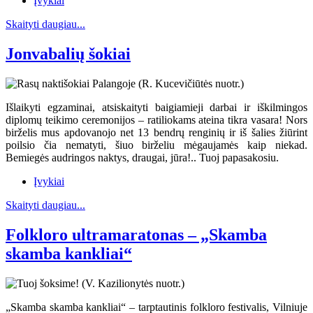
Įvykiai
Skaityti daugiau...
Jonvabalių šokiai
Išlaikyti egzaminai, atsiskaityti baigiamieji darbai ir iškilmingos
diplomų teikimo ceremonijos – ratiliokams ateina tikra vasara! Nors
birželis mus apdovanojo net 13 bendrų renginių ir iš šalies žiūrint
poilsio čia nematyti, šiuo birželiu mėgaujamės kaip niekad.
Bemiegės audringos naktys, draugai, jūra!.. Tuoj papasakosiu.
Įvykiai
Skaityti daugiau...
Folkloro ultramaratonas – „Skamba
skamba kankliai“
„Skamba skamba kankliai“ – tarptautinis folkloro festivalis, Vilniuje