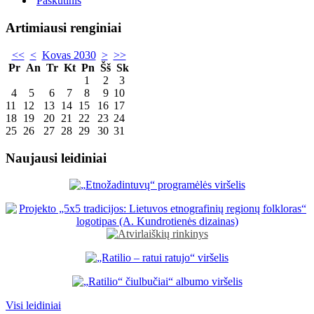
Paskutinis
Artimiausi renginiai
<<
<
Kovas 2030
>
>>
Pr
An
Tr
Kt
Pn
Šš
Sk
1
2
3
4
5
6
7
8
9
10
11
12
13
14
15
16
17
18
19
20
21
22
23
24
25
26
27
28
29
30
31
Naujausi leidiniai
Visi leidiniai