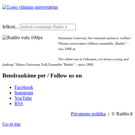
Ieškoti...
Seniausias Lietuvoje, bet visuomet jaunas ir veržlus!
Vilniaus universiteto folkloro ansamblis „Ratilio“ –
nuo 1968 m.
The oldest one in Lithuania, yet always young and
dashing! Vilnius University Folk Ensemble "Ratilio" – since 1968.
Bendraukime per / Follow us on
Facebook
Instagram
YouTube
RSS
Privatumo politika
| © Ratilio.lt
Go to top