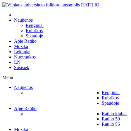
Naujienos
Renginiai
Rubrikos
Spaudoje
Apie Ratilio
Muzika
Leidiniai
Nuotraukos
EN
Susisiek
Menu
Naujienos
Renginiai
Rubrikos
Spaudoje
Apie Ratilio
Ratilio klubas
Ratilio 50
Ratilio 55
Muzika