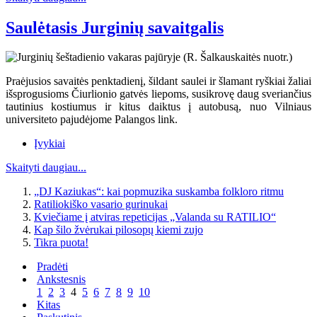
Saulėtasis Jurginių savaitgalis
Praėjusios savaitės penktadienį, šildant saulei ir šlamant ryškiai žaliai
išsprogusioms Čiurlionio gatvės liepoms, susikrovę daug sveriančius
tautinius kostiumus ir kitus daiktus į autobusą, nuo Vilniaus
universiteto pajudėjome Palangos link.
Įvykiai
Skaityti daugiau...
„DJ Kaziukas“: kai popmuzika suskamba folkloro ritmu
Ratiliokiško vasario gurinukai
Kviečiame į atviras repeticijas „Valanda su RATILIO“
Kap šilo žvėrukai pilosopų kiemi zujo
Tikra puota!
Pradėti
Ankstesnis
1
2
3
4
5
6
7
8
9
10
Kitas