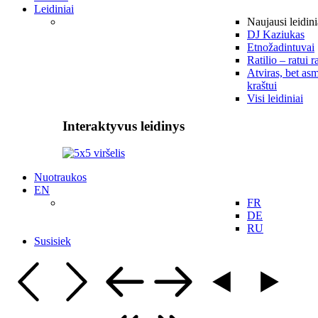
Leidiniai
Naujausi leidini
DJ Kaziukas
Etnožadintuvai
Ratilio – ratui r
Atviras, bet asm
kraštui
Visi leidiniai
Interaktyvus leidinys
Nuotraukos
EN
FR
DE
RU
Susisiek