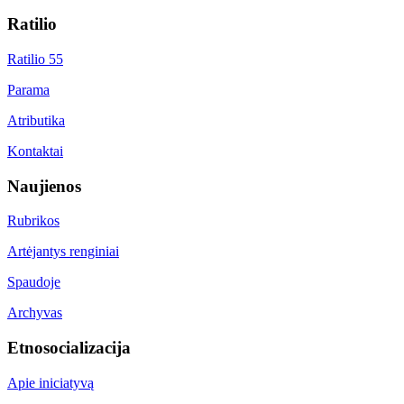
Ratilio
Ratilio 55
Parama
Atributika
Kontaktai
Naujienos
Rubrikos
Artėjantys renginiai
Spaudoje
Archyvas
Etnosocializacija
Apie iniciatyvą