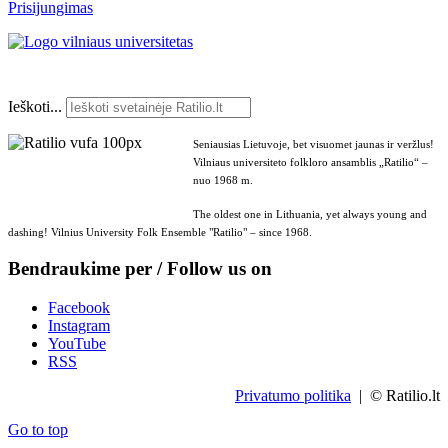
Prisijungimas
Ieškoti...
Seniausias Lietuvoje, bet visuomet jaunas ir veržlus!
Vilniaus universiteto folkloro ansamblis „Ratilio“ –
nuo 1968 m.
The oldest one in Lithuania, yet always young and
dashing! Vilnius University Folk Ensemble "Ratilio" – since 1968.
Bendraukime per / Follow us on
Facebook
Instagram
YouTube
RSS
Privatumo politika
| © Ratilio.lt
Go to top