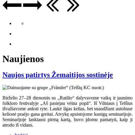
Naujienos
Naujos patirtys Žemaitijos sostinėje
Birželio 27–28 dienomis su „Ratilio“ dalyvavome vaikų ir jaunimo
folkloro festivalyje „Aš pasiejau vėina popā“. Iš Vilniaus į Telšius
išvažiavome anksti ryte. Laukė ilgas kelias, bet snaudžiant autobuse
kelionė praėjo gana greitai. Atvykę apsistojome kunigų seminarijoje.
Seminarijoje lankiausi pirmą kartą, buvo įdomu pamatyti, kaip ji
atrodo iš vidaus.