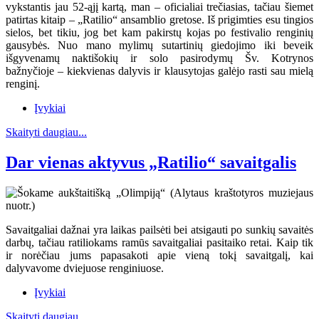
vykstantis jau 52-ąjį kartą, man – oficialiai trečiasias, tačiau šiemet
patirtas kitaip – „Ratilio“ ansamblio gretose. Iš prigimties esu tingios
sielos, bet tikiu, jog bet kam pakirstų kojas po festivalio renginių
gausybės. Nuo mano mylimų sutartinių giedojimo iki beveik
išgyvenamų naktišokių ir solo pasirodymų Šv. Kotrynos
bažnyčioje – kiekvienas dalyvis ir klausytojas galėjo rasti sau mielą
renginį.
Įvykiai
Skaityti daugiau...
Dar vienas aktyvus „Ratilio“ savaitgalis
Savaitgaliai dažnai yra laikas pailsėti bei atsigauti po sunkių savaitės
darbų, tačiau ratiliokams ramūs savaitgaliai pasitaiko retai. Kaip tik
ir norėčiau jums papasakoti apie vieną tokį savaitgalį, kai
dalyvavome dviejuose renginiuose.
Įvykiai
Skaityti daugiau...