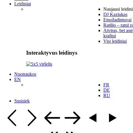
Leidiniai
Naujausi leidini
DJ Kaziukas
Etnožadintuvai
Ratilio – ratui r
Atviras, bet asm
kraštui
Visi leidiniai
Interaktyvus leidinys
Nuotraukos
EN
FR
DE
RU
Susisiek