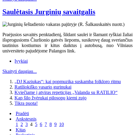
Saulėtasis Jurginių savaitgalis
Praėjusios savaitės penktadienį, šildant saulei ir šlamant ryškiai žaliai
išsprogusioms Čiurlionio gatvės liepoms, susikrovę daug sveriančius
tautinius kostiumus ir kitus daiktus į autobusą, nuo Vilniaus
universiteto pajudėjome Palangos link.
Įvykiai
Skaityti daugiau...
„DJ Kaziukas“: kai popmuzika suskamba folkloro ritmu
Ratiliokiško vasario gurinukai
Kviečiame į atviras repeticijas „Valanda su RATILIO“
Kap šilo žvėrukai pilosopų kiemi zujo
Tikra puota!
Pradėti
Ankstesnis
1
2
3
4
5
6
7
8
9
10
Kitas