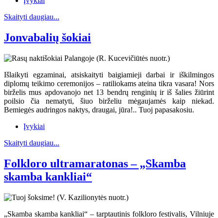
Įvykiai
Skaityti daugiau...
Jonvabalių šokiai
Išlaikyti egzaminai, atsiskaityti baigiamieji darbai ir iškilmingos
diplomų teikimo ceremonijos – ratiliokams ateina tikra vasara! Nors
birželis mus apdovanojo net 13 bendrų renginių ir iš šalies žiūrint
poilsio čia nematyti, šiuo birželiu mėgaujamės kaip niekad.
Bemiegės audringos naktys, draugai, jūra!.. Tuoj papasakosiu.
Įvykiai
Skaityti daugiau...
Folkloro ultramaratonas – „Skamba
skamba kankliai“
„Skamba skamba kankliai“ – tarptautinis folkloro festivalis, Vilniuje