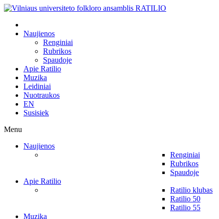
Naujienos
Renginiai
Rubrikos
Spaudoje
Apie Ratilio
Muzika
Leidiniai
Nuotraukos
EN
Susisiek
Menu
Naujienos
Renginiai
Rubrikos
Spaudoje
Apie Ratilio
Ratilio klubas
Ratilio 50
Ratilio 55
Muzika