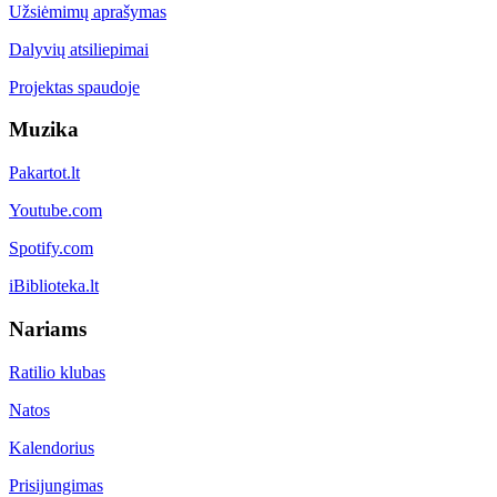
Užsiėmimų aprašymas
Dalyvių atsiliepimai
Projektas spaudoje
Muzika
Pakartot.lt
Youtube.com
Spotify.com
iBiblioteka.lt
Nariams
Ratilio klubas
Natos
Kalendorius
Prisijungimas