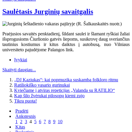
Saulėtasis Jurginių savaitgalis
Praėjusios savaitės penktadienį, šildant saulei ir šlamant ryškiai žaliai
išsprogusioms Čiurlionio gatvės liepoms, susikrovę daug sveriančius
tautinius kostiumus ir kitus daiktus į autobusą, nuo Vilniaus
universiteto pajudėjome Palangos link.
Įvykiai
Skaityti daugiau...
„DJ Kaziukas“: kai popmuzika suskamba folkloro ritmu
Ratiliokiško vasario gurinukai
Kviečiame į atviras repeticijas „Valanda su RATILIO“
Kap šilo žvėrukai pilosopų kiemi zujo
Tikra puota!
Pradėti
Ankstesnis
1
2
3
4
5
6
7
8
9
10
Kitas