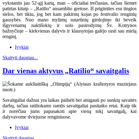
vykstantis jau 52-ąjį kartą, man – oficialiai trečiasias, tačiau šiemet
patirtas kitaip – „Ratilio“ ansamblio gretose. Iš prigimties esu tingios
sielos, bet tikiu, jog bet kam pakirstų kojas po festivalio renginių
gausybės. Nuo mano mylimų sutartinių giedojimo iki beveik
išgyvenamų naktišokių ir solo pasirodymų Šv. Kotrynos
bažnyčioje – kiekvienas dalyvis ir klausytojas galėjo rasti sau mielą
renginį.
Įvykiai
Skaityti daugiau...
Dar vienas aktyvus „Ratilio“ savaitgalis
Savaitgaliai dažnai yra laikas pailsėti bei atsigauti po sunkių savaitės
darbų, tačiau ratiliokams ramūs savaitgaliai pasitaiko retai. Kaip tik
ir norėčiau jums papasakoti apie vieną tokį savaitgalį, kai
dalyvavome dviejuose renginiuose.
Įvykiai
Skaityti daugiau...