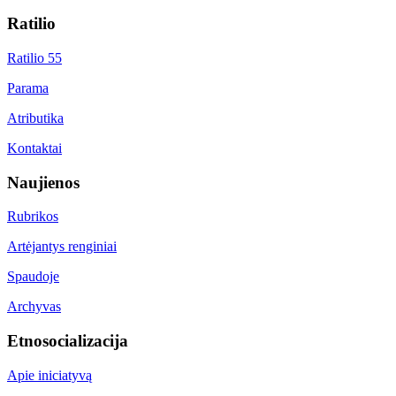
Ratilio
Ratilio 55
Parama
Atributika
Kontaktai
Naujienos
Rubrikos
Artėjantys renginiai
Spaudoje
Archyvas
Etnosocializacija
Apie iniciatyvą