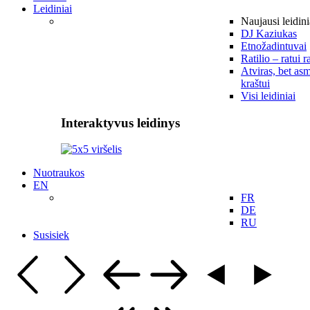
Leidiniai
Naujausi leidini
DJ Kaziukas
Etnožadintuvai
Ratilio – ratui r
Atviras, bet asm
kraštui
Visi leidiniai
Interaktyvus leidinys
Nuotraukos
EN
FR
DE
RU
Susisiek