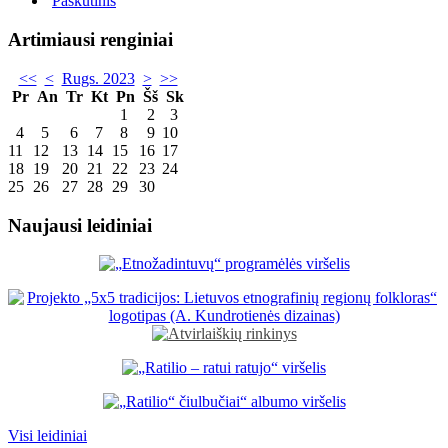
Paskutinis
Artimiausi renginiai
<<
<
Rugs. 2023
>
>>
Pr
An
Tr
Kt
Pn
Šš
Sk
1
2
3
4
5
6
7
8
9
10
11
12
13
14
15
16
17
18
19
20
21
22
23
24
25
26
27
28
29
30
Naujausi leidiniai
Visi leidiniai