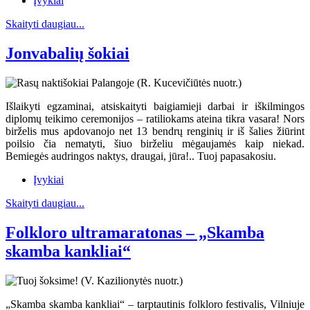
Įvykiai
Skaityti daugiau...
Jonvabalių šokiai
Išlaikyti egzaminai, atsiskaityti baigiamieji darbai ir iškilmingos
diplomų teikimo ceremonijos – ratiliokams ateina tikra vasara! Nors
birželis mus apdovanojo net 13 bendrų renginių ir iš šalies žiūrint
poilsio čia nematyti, šiuo birželiu mėgaujamės kaip niekad.
Bemiegės audringos naktys, draugai, jūra!.. Tuoj papasakosiu.
Įvykiai
Skaityti daugiau...
Folkloro ultramaratonas – „Skamba
skamba kankliai“
„Skamba skamba kankliai“ – tarptautinis folkloro festivalis, Vilniuje