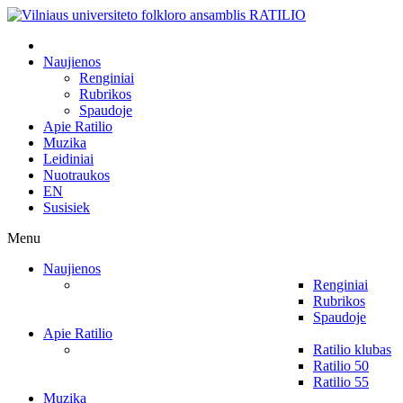
Naujienos
Renginiai
Rubrikos
Spaudoje
Apie Ratilio
Muzika
Leidiniai
Nuotraukos
EN
Susisiek
Menu
Naujienos
Renginiai
Rubrikos
Spaudoje
Apie Ratilio
Ratilio klubas
Ratilio 50
Ratilio 55
Muzika