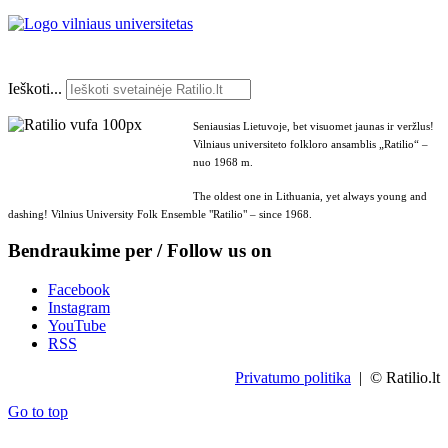
Ieškoti...
Seniausias Lietuvoje, bet visuomet jaunas ir veržlus!
Vilniaus universiteto folkloro ansamblis „Ratilio“ –
nuo 1968 m.
The oldest one in Lithuania, yet always young and
dashing! Vilnius University Folk Ensemble "Ratilio" – since 1968.
Bendraukime per / Follow us on
Facebook
Instagram
YouTube
RSS
Privatumo politika
| © Ratilio.lt
Go to top