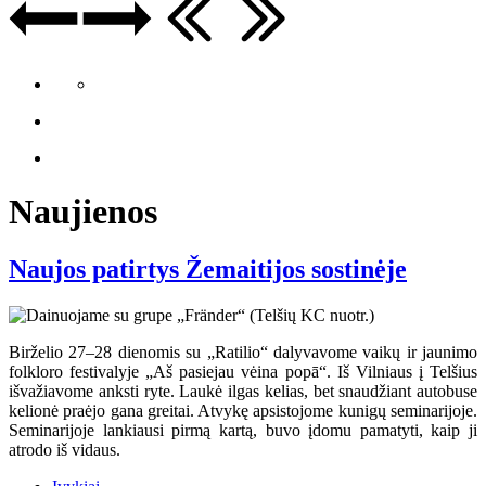
Naujienos
Naujos patirtys Žemaitijos sostinėje
Birželio 27–28 dienomis su „Ratilio“ dalyvavome vaikų ir jaunimo
folkloro festivalyje „Aš pasiejau vėina popā“. Iš Vilniaus į Telšius
išvažiavome anksti ryte. Laukė ilgas kelias, bet snaudžiant autobuse
kelionė praėjo gana greitai. Atvykę apsistojome kunigų seminarijoje.
Seminarijoje lankiausi pirmą kartą, buvo įdomu pamatyti, kaip ji
atrodo iš vidaus.