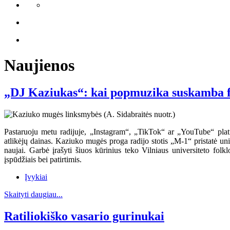
Naujienos
„DJ Kaziukas“: kai popmuzika suskamba f
Pastaruoju metu radijuje, „Instagram“, „TikTok“ ar „YouTube“ platfo
atlikėjų dainas. Kaziuko mugės proga radijo stotis „M-1“ pristatė un
naujai. Garbė įrašyti šiuos kūrinius teko Vilniaus universiteto fol
įspūdžiais bei patirtimis.
Įvykiai
Skaityti daugiau...
Ratiliokiško vasario gurinukai