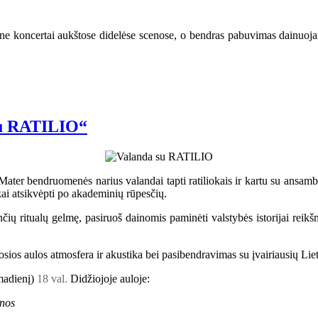
ne koncertai aukštose didelėse scenose, o bendras pabuvimas dainuojant,
 su RATILIO“
ater bendruomenės narius valandai tapti ratiliokais ir kartu su ansambl
i atsikvėpti po akademinių rūpesčių.
enčių ritualų gelmę, pasiruoš dainomis paminėti valstybės istorijai re
iosios aulos atmosfera ir akustika bei pasibendravimas su įvairiausių Li
rmadienį)
18 val.
Didžiojoje auloje:
inos