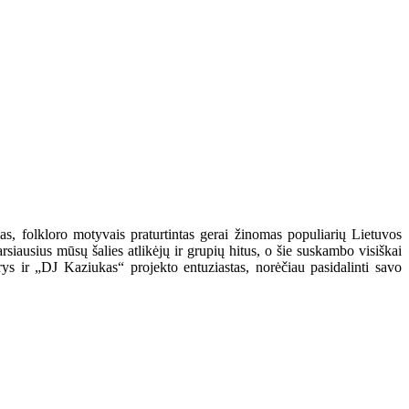
as, folkloro motyvais praturtintas gerai žinomas populiarių Lietuvos
rsiausius mūsų šalies atlikėjų ir grupių hitus, o šie suskambo visiškai
rys ir „DJ Kaziukas“ projekto entuziastas, norėčiau pasidalinti savo