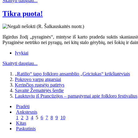
Skaityti daugiau...
Tikra puota!
Išgirdus žodį „pyraginės“, mintyse iš karto pradeda suktis skaniausių
Pyraginėse netrūko nei pyragų, nei kitų stalo gėrybių, nei šokių ir dai
Įvykiai
Skaityti daugiau...
„Ratilio“ tapo folkloro ansamblio „Griciukas“ krikštatėviais
Pokrovo varpų atgarsiai
Kerinčios rugsėjo patirtys
Savaitė Žemaitėjės šerdie
Lauktuvių iš Prancūzijos – pamąstymai apie folkloro festivalius
Pradėti
Ankstesnis
1
2
3
4
5
6
7
8
9
10
Kitas
Paskutinis