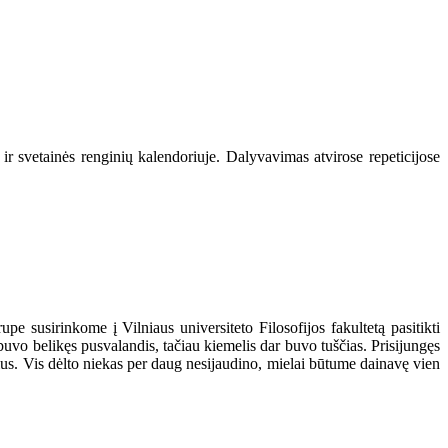
ir svetainės renginių kalendoriuje. Dalyvavimas atvirose repeticijose
upe susirinkome į Vilniaus universiteto Filosofijos fakultetą pasitikti
uvo belikęs pusvalandis, tačiau kiemelis dar buvo tuščias. Prisijungęs
čius. Vis dėlto niekas per daug nesijaudino, mielai būtume dainavę vien