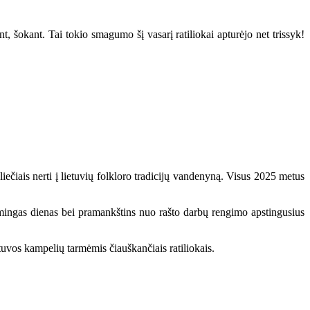
 šokant. Tai tokio smagumo šį vasarį ratiliokai apturėjo net trissyk!
iečiais nerti į lietuvių folkloro tradicijų vandenyną. Visus 2025 metus
ikšmingas dienas bei pramankštins nuo rašto darbų rengimo apstingusius
etuvos kampelių tarmėmis čiauškančiais ratiliokais.