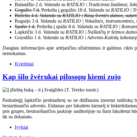
Balandžio 2 d.
Valanda su RATILIO | Tradiciniai žaidimai, šokia
Gegužės 7 d.
Perkelta į gegužės 18 d.
Valanda su RATILIO | Tr
Birželio 4 d.
Valanda su RATILIO | Rasų šventės dainos, sutartin
Rugsėjo 3 d.
Valanda su RATILIO | Vokalinės, instrumentinės, 
Spalio 1 d.
Perkelta į spalio 8 d.
Valanda su RATILIO | Romans
Lapkričio 3 d.
Valanda su RATILIO | Našlaičių ir šeimos daino
Gruodžio 1 d.
Valanda su RATILIO | Advento-Kalėdų laikotarpio
Daugiau informacijos apie artėjančius užsiėmimus ir galimus ciklo
nemokamas.
Kvietimai
Kap šilo žvėrukai pilosopų kiemi zujo
Paskutinįjį lapkričio penktadienį su ne didžiausia (neretai ratiliokų 
besiartinančio advento. Eidamas per fakulteto kiemelį ir linktelėdama
prie grupės, besiruošiančios jaukioje auditorijoje su šiam fakultetui 
tik su dekanatu.
Įvykiai