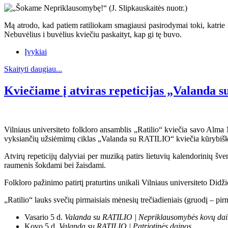
Mą atrodo, kad patiem ratiliokam smagiausi pasirodymai toki, katrie 
Nebuvėlius i buvėlius kviečiu paskaityt, kap gi tę buvo.
Įvykiai
Skaityti daugiau...
Kviečiame į atviras repeticijas „Valanda
Vilniaus universiteto folkloro ansamblis „Ratilio“ kviečia savo Alma M
vyksiančių užsiėmimų ciklas „Valanda su RATILIO“ kviečia kūrybiška
Atvirų repeticijų dalyviai per muziką patirs lietuvių kalendorinių šv
raumenis šokdami bei žaisdami.
Folkloro pažinimo patirtį praturtins unikali Vilniaus universiteto Didž
„Ratilio“ lauks svečių pirmaisiais mėnesių trečiadieniais (gruodį – pi
Vasario 5 d.
Valanda su RATILIO | Nepriklausomybės kovų da
Kovo 5 d.
Valanda su RATILIO | Patriotinės dainos