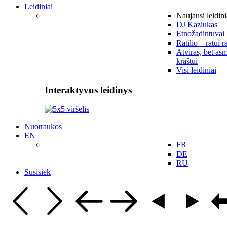
Leidiniai
Naujausi leidini
DJ Kaziukas
Etnožadintuvai
Ratilio – ratui r
Atviras, bet asm
kraštui
Visi leidiniai
Interaktyvus leidinys
Nuotraukos
EN
FR
DE
RU
Susisiek