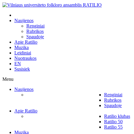
Naujienos
Renginiai
Rubrikos
Spaudoje
Apie Ratilio
Muzika
Leidiniai
Nuotraukos
EN
Susisiek
Menu
Naujienos
Renginiai
Rubrikos
Spaudoje
Apie Ratilio
Ratilio klubas
Ratilio 50
Ratilio 55
Muzika