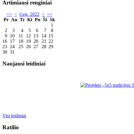
Artimiausi renginiai
<<
<
Geg. 2022
>
>>
Pr
An
Tr
Kt
Pn
Šš
Sk
1
2
3
4
5
6
7
8
9
10
11
12
13
14
15
16
17
18
19
20
21
22
23
24
25
26
27
28
29
30
31
Naujausi leidiniai
Visi leidiniai
Ratilio