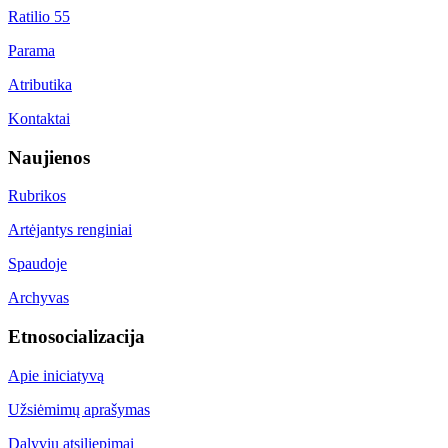
Ratilio 55
Parama
Atributika
Kontaktai
Naujienos
Rubrikos
Artėjantys renginiai
Spaudoje
Archyvas
Etnosocializacija
Apie iniciatyvą
Užsiėmimų aprašymas
Dalyvių atsiliepimai