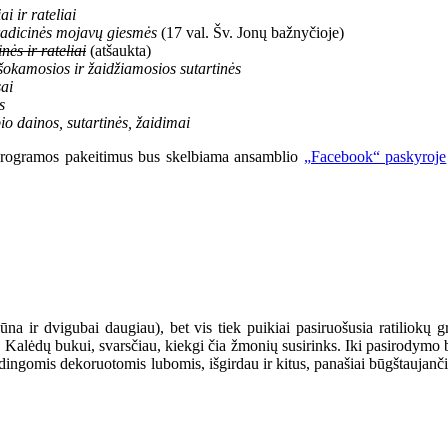
i ir rateliai
adicinės mojavų giesmės
(17 val. Šv. Jonų bažnyčioje)
ės ir rateliai
(atšaukta)
šokamosios ir žaidžiamosios sutartinės
ai
s
 dainos, sutartinės, žaidimai
 programos pakeitimus bus skelbiama ansamblio
„Facebook“ paskyroje
būna ir dvigubai daugiau), bet vis tiek puikiai pasiruošusia ratiliokų gr
s Kalėdų bukui, svarsčiau, kiekgi čia žmonių susirinks. Iki pasirodymo b
būdingomis dekoruotomis lubomis, išgirdau ir kitus, panašiai būgštaujan