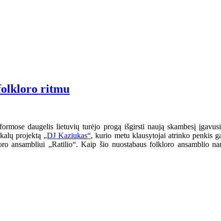
olkloro ritmu
rmose daugelis lietuvių turėjo progą išgirsti naują skambesį įgavusi
ikalų projektą
„DJ Kaziukas“
, kurio metu klausytojai atrinko penkis ga
kloro ansambliui „Ratilio“. Kaip šio nuostabaus folkloro ansamblio na