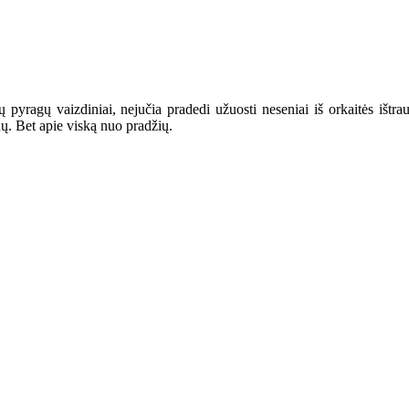
 pyragų vaizdiniai, nejučia pradedi užuosti neseniai iš orkaitės ištrau
nų. Bet apie viską nuo pradžių.