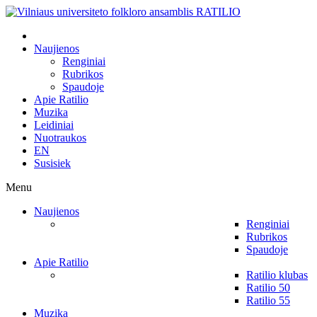
Naujienos
Renginiai
Rubrikos
Spaudoje
Apie Ratilio
Muzika
Leidiniai
Nuotraukos
EN
Susisiek
Menu
Naujienos
Renginiai
Rubrikos
Spaudoje
Apie Ratilio
Ratilio klubas
Ratilio 50
Ratilio 55
Muzika