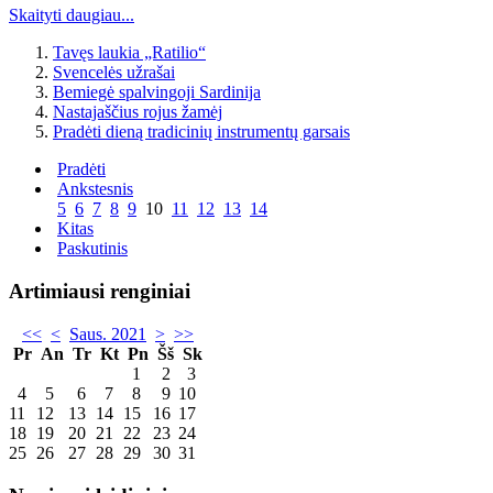
Skaityti daugiau...
Tavęs laukia „Ratilio“
Svencelės užrašai
Bemiegė spalvingoji Sardinija
Nastajaščius rojus žamėj
Pradėti dieną tradicinių instrumentų garsais
Pradėti
Ankstesnis
5
6
7
8
9
10
11
12
13
14
Kitas
Paskutinis
Artimiausi renginiai
<<
<
Saus. 2021
>
>>
Pr
An
Tr
Kt
Pn
Šš
Sk
1
2
3
4
5
6
7
8
9
10
11
12
13
14
15
16
17
18
19
20
21
22
23
24
25
26
27
28
29
30
31