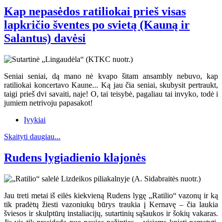
Kap nepasėdos ratiliokai prieš visas
lapkričio šventes po svietą (Kauną ir
Salantus) davėsi
Seniai seniai, dą mano nė kvapo šitam ansambly nebuvo, kap
ratiliokai koncertavo Kaune... Ką jau čia seniai, skubysit pertraukt,
taigi prieš dvi savaiti, naje! O, tai teisybė, pagaliau tai invyko, todė i
jumiem netrivoju papasakot!
Įvykiai
Skaityti daugiau...
Rudens lygiadienio klajonės
Jau treti metai iš eilės kiekvieną Rudens lygę „Ratilio“ vazonų ir ką
tik pradėtų žiesti vazoniukų būrys traukia į Kernavę – čia laukia
šviesos ir skulptūrų instaliacijų, sutartinių sąšaukos ir šokių vakaras.