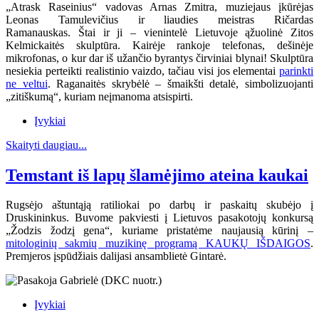
„Atrask Raseinius“ vadovas Arnas Zmitra, muziejaus įkūrėjas
Leonas Tamulevičius ir liaudies meistras Ričardas
Ramanauskas.
Štai ir ji – vienintelė Lietuvoje ąžuolinė Zitos
Kelmickaitės skulptūra. Kairėje rankoje telefonas, dešinėje
mikrofonas, o kur dar iš užančio byrantys čirviniai blynai! Skulptūra
nesiekia perteikti realistinio vaizdo, tačiau visi jos elementai
parinkti
ne veltui
. Raganaitės skrybėlė – šmaikšti detalė, simbolizuojanti
„zitiškumą“, kuriam neįmanoma atsispirti.
Įvykiai
Skaityti daugiau...
Temstant iš lapų šlamėjimo ateina kaukai
Rugsėjo aštuntąją ratiliokai po darbų ir paskaitų skubėjo į
Druskininkus. Buvome pakviesti į Lietuvos pasakotojų konkursą
„Žodzis žodzį gena“, kuriame pristatėme naujausią kūrinį –
mitologinių sakmių muzikinę programą KAUKŲ IŠDAIGOS
.
Premjeros įspūdžiais dalijasi ansamblietė Gintarė.
Įvykiai