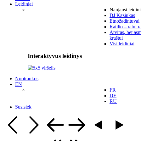
Leidiniai
Naujausi leidini
DJ Kaziukas
Etnožadintuvai
Ratilio – ratui r
Atviras, bet asm
kraštui
Visi leidiniai
Interaktyvus leidinys
Nuotraukos
EN
FR
DE
RU
Susisiek