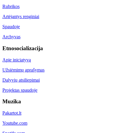
Rubrikos
Artėjantys renginiai
Spaudoje
Archyvas
Etnosocializacija
Apie iniciatyvą
Užsiėmimų aprašymas
Dalyvių atsiliepimai
Projektas spaudoje
Muzika
Pakartot.lt
Youtube.com