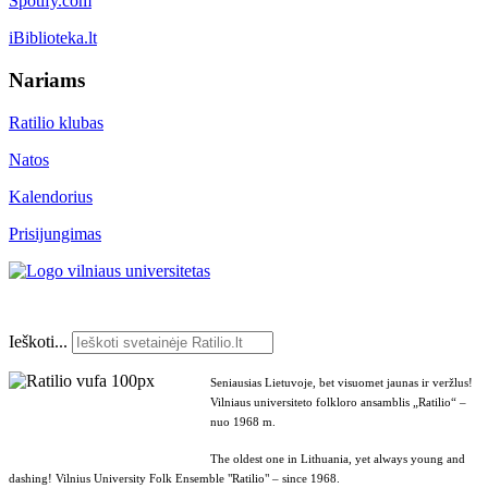
Spotify.com
iBiblioteka.lt
Nariams
Ratilio klubas
Natos
Kalendorius
Prisijungimas
Ieškoti...
Seniausias Lietuvoje, bet visuomet jaunas ir veržlus!
Vilniaus universiteto folkloro ansamblis „Ratilio“ –
nuo 1968 m.
The oldest one in Lithuania, yet always young and
dashing! Vilnius University Folk Ensemble "Ratilio" – since 1968.