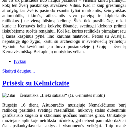
Jis vis tik prasideda nuo naujos pažinties – visiems knieti pamatyti,
kokį ten žvėrį pasikinkęs atvažiavo Vilius. Kad ir kaip grėsmingai
atrodytų, tas žvėris pasirodo esantis tyliai murkiantis, šeimyniškas
automobilis, tikimės, atliksiantis savo pareigą ir talpinsiantis
ratiliokus į ne vieną būsimą kelionę. Šiek tiek prasiblaškę, o kai
kurie ir Kernavės kelių kokybę išbandę, svetingai klebono priimti
išskubėjome ruoštis renginiui. Kol kai kurios ratiliokės pirmąkart sau
į kasas kaspinus pynė, lino karūnas matavosi, Petras su Austėja,
nepabūgę ilgo žygio, kartu su archeologu ir šventviečių tyrinėtoju
Vykintu Vaitkevičiumi jau buvo pusiaukelėje į Gojų – šventą
Kernavės mišką. Bet apie jų nuotykius vėliau.
Įvykiai
Skaityti daugiau...
Prisėsk su Kelmickaite
Rugsėjo 16 dieną Aštuonračio muziejuje Nemakščiuose būrį
ratiliokų pasitinka svetingi raseiniškiai, nukrovę stalus dubenimis
gardžiausio kugelio ir sklidinais ąsočiais naminės giros. Unikalioje
muziejaus aplinkoje netrūksta ničnieko, gal nebent paminklo dažnai
čia apsilankydavusiai aktyviai visuomenės veikėjai. Taip manė