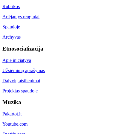
Rubrikos
Artėjantys renginiai
Spaudoje
Archyvas
Etnosocializacija
Apie iniciatyvą
Užsiėmimų aprašymas
Dalyvių atsiliepimai
Projektas spaudoje
Muzika
Pakartot.lt
Youtube.com