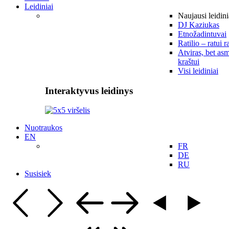
Leidiniai
Naujausi leidini
DJ Kaziukas
Etnožadintuvai
Ratilio – ratui r
Atviras, bet asm
kraštui
Visi leidiniai
Interaktyvus leidinys
Nuotraukos
EN
FR
DE
RU
Susisiek