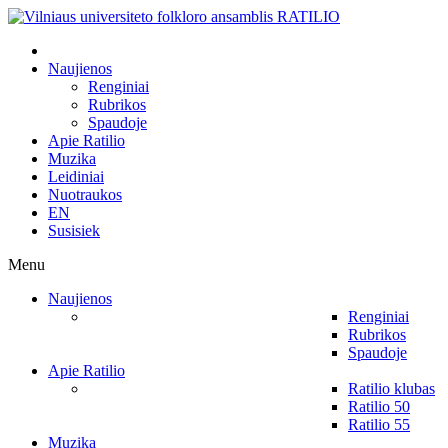
Naujienos
Renginiai
Rubrikos
Spaudoje
Apie Ratilio
Muzika
Leidiniai
Nuotraukos
EN
Susisiek
Menu
Naujienos
Renginiai
Rubrikos
Spaudoje
Apie Ratilio
Ratilio klubas
Ratilio 50
Ratilio 55
Muzika