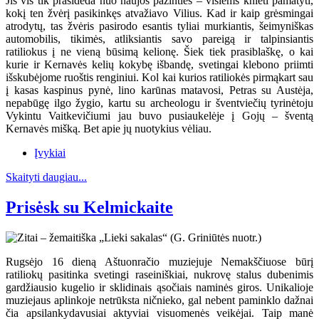
Jis vis tik prasideda nuo naujos pažinties – visiems knieti pamatyti,
kokį ten žvėrį pasikinkęs atvažiavo Vilius. Kad ir kaip grėsmingai
atrodytų, tas žvėris pasirodo esantis tyliai murkiantis, šeimyniškas
automobilis, tikimės, atliksiantis savo pareigą ir talpinsiantis
ratiliokus į ne vieną būsimą kelionę. Šiek tiek prasiblaškę, o kai
kurie ir Kernavės kelių kokybę išbandę, svetingai klebono priimti
išskubėjome ruoštis renginiui. Kol kai kurios ratiliokės pirmąkart sau
į kasas kaspinus pynė, lino karūnas matavosi, Petras su Austėja,
nepabūgę ilgo žygio, kartu su archeologu ir šventviečių tyrinėtoju
Vykintu Vaitkevičiumi jau buvo pusiaukelėje į Gojų – šventą
Kernavės mišką. Bet apie jų nuotykius vėliau.
Įvykiai
Skaityti daugiau...
Prisėsk su Kelmickaite
Rugsėjo 16 dieną Aštuonračio muziejuje Nemakščiuose būrį
ratiliokų pasitinka svetingi raseiniškiai, nukrovę stalus dubenimis
gardžiausio kugelio ir sklidinais ąsočiais naminės giros. Unikalioje
muziejaus aplinkoje netrūksta ničnieko, gal nebent paminklo dažnai
čia apsilankydavusiai aktyviai visuomenės veikėjai. Taip manė