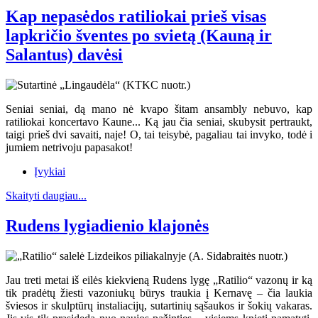
Kap nepasėdos ratiliokai prieš visas
lapkričio šventes po svietą (Kauną ir
Salantus) davėsi
Seniai seniai, dą mano nė kvapo šitam ansambly nebuvo, kap
ratiliokai koncertavo Kaune... Ką jau čia seniai, skubysit pertraukt,
taigi prieš dvi savaiti, naje! O, tai teisybė, pagaliau tai invyko, todė i
jumiem netrivoju papasakot!
Įvykiai
Skaityti daugiau...
Rudens lygiadienio klajonės
Jau treti metai iš eilės kiekvieną Rudens lygę „Ratilio“ vazonų ir ką
tik pradėtų žiesti vazoniukų būrys traukia į Kernavę – čia laukia
šviesos ir skulptūrų instaliacijų, sutartinių sąšaukos ir šokių vakaras.