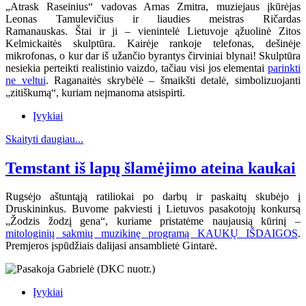
„Atrask Raseinius“ vadovas Arnas Zmitra, muziejaus įkūrėjas
Leonas Tamulevičius ir liaudies meistras Ričardas
Ramanauskas.
Štai ir ji – vienintelė Lietuvoje ąžuolinė Zitos
Kelmickaitės skulptūra. Kairėje rankoje telefonas, dešinėje
mikrofonas, o kur dar iš užančio byrantys čirviniai blynai! Skulptūra
nesiekia perteikti realistinio vaizdo, tačiau visi jos elementai
parinkti
ne veltui
. Raganaitės skrybėlė – šmaikšti detalė, simbolizuojanti
„zitiškumą“, kuriam neįmanoma atsispirti.
Įvykiai
Skaityti daugiau...
Temstant iš lapų šlamėjimo ateina kaukai
Rugsėjo aštuntąją ratiliokai po darbų ir paskaitų skubėjo į
Druskininkus. Buvome pakviesti į Lietuvos pasakotojų konkursą
„Žodzis žodzį gena“, kuriame pristatėme naujausią kūrinį –
mitologinių sakmių muzikinę programą KAUKŲ IŠDAIGOS
.
Premjeros įspūdžiais dalijasi ansamblietė Gintarė.
Įvykiai