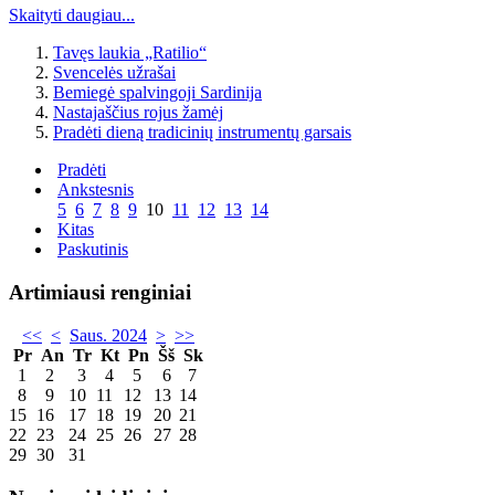
Skaityti daugiau...
Tavęs laukia „Ratilio“
Svencelės užrašai
Bemiegė spalvingoji Sardinija
Nastajaščius rojus žamėj
Pradėti dieną tradicinių instrumentų garsais
Pradėti
Ankstesnis
5
6
7
8
9
10
11
12
13
14
Kitas
Paskutinis
Artimiausi renginiai
<<
<
Saus. 2024
>
>>
Pr
An
Tr
Kt
Pn
Šš
Sk
1
2
3
4
5
6
7
8
9
10
11
12
13
14
15
16
17
18
19
20
21
22
23
24
25
26
27
28
29
30
31