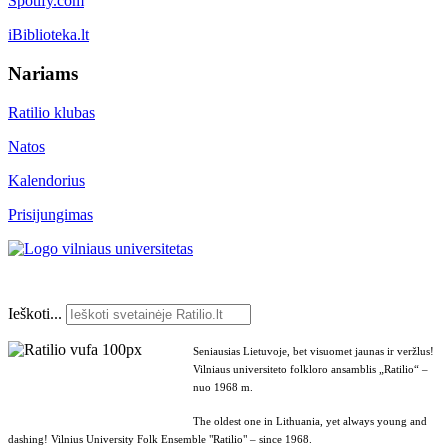
Spotify.com
iBiblioteka.lt
Nariams
Ratilio klubas
Natos
Kalendorius
Prisijungimas
Ieškoti...
Seniausias Lietuvoje, bet visuomet jaunas ir veržlus!
Vilniaus universiteto folkloro ansamblis „Ratilio“ –
nuo 1968 m.
The oldest one in Lithuania, yet always young and
dashing! Vilnius University Folk Ensemble "Ratilio" – since 1968.