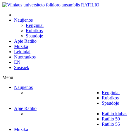
Naujienos
Renginiai
Rubrikos
Spaudoje
Apie Ratilio
Muzika
Leidiniai
Nuotraukos
EN
Susisiek
Menu
Naujienos
Renginiai
Rubrikos
Spaudoje
Apie Ratilio
Ratilio klubas
Ratilio 50
Ratilio 55
Muzika