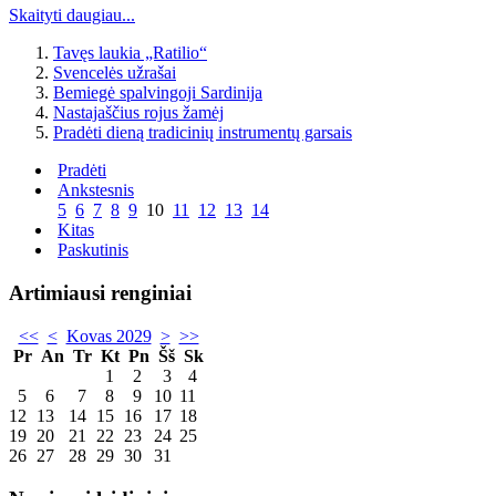
Skaityti daugiau...
Tavęs laukia „Ratilio“
Svencelės užrašai
Bemiegė spalvingoji Sardinija
Nastajaščius rojus žamėj
Pradėti dieną tradicinių instrumentų garsais
Pradėti
Ankstesnis
5
6
7
8
9
10
11
12
13
14
Kitas
Paskutinis
Artimiausi renginiai
<<
<
Kovas 2029
>
>>
Pr
An
Tr
Kt
Pn
Šš
Sk
1
2
3
4
5
6
7
8
9
10
11
12
13
14
15
16
17
18
19
20
21
22
23
24
25
26
27
28
29
30
31