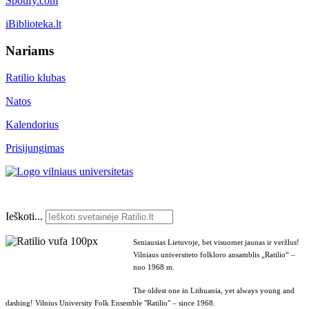
Spotify.com
iBiblioteka.lt
Nariams
Ratilio klubas
Natos
Kalendorius
Prisijungimas
Ieškoti...
Seniausias Lietuvoje, bet visuomet jaunas ir veržlus!
Vilniaus universiteto folkloro ansamblis „Ratilio“ –
nuo 1968 m.
The oldest one in Lithuania, yet always young and
dashing! Vilnius University Folk Ensemble "Ratilio" – since 1968.