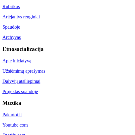
Rubrikos
Artėjantys renginiai
Spaudoje
Archyvas
Etnosocializacija
Apie iniciatyvą
Užsiėmimų aprašymas
Dalyvių atsiliepimai
Projektas spaudoje
Muzika
Pakartot.lt
Youtube.com