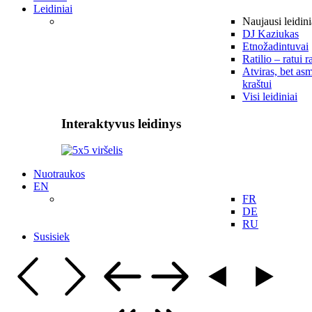
Leidiniai
Naujausi leidini
DJ Kaziukas
Etnožadintuvai
Ratilio – ratui r
Atviras, bet asm
kraštui
Visi leidiniai
Interaktyvus leidinys
Nuotraukos
EN
FR
DE
RU
Susisiek