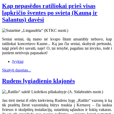
Kap nepasėdos ratiliokai prieš visas
lapkričio šventes po svietą (Kauną ir
Salantus) davėsi
Seniai seniai, dą mano nė kvapo šitam ansambly nebuvo, kap
ratiliokai koncertavo Kaune... Ką jau čia seniai, skubysit pertraukt,
taigi prieš dvi savaiti, naje! O, tai teisybė, pagaliau tai invyko, todė i
jumiem netrivoju papasakot!
Įvykiai
Skaityti daugiau...
Rudens lygiadienio klajonės
Jau treti metai iš eilės kiekvieną Rudens lygę „Ratilio“ vazonų ir ką
tik pradėtų žiesti vazoniukų būrys traukia į Kernavę – čia laukia
šviesos ir skulptūrų instaliacijų, sutartinių sąšaukos ir šokių vakaras.