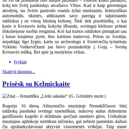
Jis vis tik prasideda nuo naujos pažinties – visiems knieti pamatyti,
kokį ten žvėrį pasikinkęs atvažiavo Vilius. Kad ir kaip grėsmingai
atrodytų, tas žvėris pasirodo esantis tyliai murkiantis, šeimyniškas
automobilis, tikimės, atliksiantis savo pareigą ir talpinsiantis
ratiliokus į ne vieną būsimą kelionę. Šiek tiek prasiblaškę, o kai
kurie ir Kernavės kelių kokybę išbandę, svetingai klebono priimti
išskubėjome ruoštis renginiui. Kol kai kurios ratiliokės pirmąkart sau
į kasas kaspinus pynė, lino karūnas matavosi, Petras su Austėja,
nepabūgę ilgo žygio, kartu su archeologu ir šventviečių tyrinėtoju
Vykintu Vaitkevičiumi jau buvo pusiaukelėje į Gojų – šventą
Kernavės mišką. Bet apie jų nuotykius vėliau.
Įvykiai
Skaityti daugiau...
Prisėsk su Kelmickaite
Rugsėjo 16 dieną Aštuonračio muziejuje Nemakščiuose būrį
ratiliokų pasitinka svetingi raseiniškiai, nukrovę stalus dubenimis
gardžiausio kugelio ir sklidinais ąsočiais naminės giros. Unikalioje
muziejaus aplinkoje netrūksta ničnieko, gal nebent paminklo dažnai
čia apsilankydavusiai aktyviai visuomenės veikėjai. Taip manė