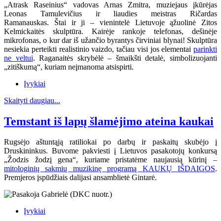
„Atrask Raseinius“ vadovas Arnas Zmitra, muziejaus įkūrėjas
Leonas Tamulevičius ir liaudies meistras Ričardas
Ramanauskas.
Štai ir ji – vienintelė Lietuvoje ąžuolinė Zitos
Kelmickaitės skulptūra. Kairėje rankoje telefonas, dešinėje
mikrofonas, o kur dar iš užančio byrantys čirviniai blynai! Skulptūra
nesiekia perteikti realistinio vaizdo, tačiau visi jos elementai
parinkti
ne veltui
. Raganaitės skrybėlė – šmaikšti detalė, simbolizuojanti
„zitiškumą“, kuriam neįmanoma atsispirti.
Įvykiai
Skaityti daugiau...
Temstant iš lapų šlamėjimo ateina kaukai
Rugsėjo aštuntąją ratiliokai po darbų ir paskaitų skubėjo į
Druskininkus. Buvome pakviesti į Lietuvos pasakotojų konkursą
„Žodzis žodzį gena“, kuriame pristatėme naujausią kūrinį –
mitologinių sakmių muzikinę programą KAUKŲ IŠDAIGOS
.
Premjeros įspūdžiais dalijasi ansamblietė Gintarė.
Įvykiai