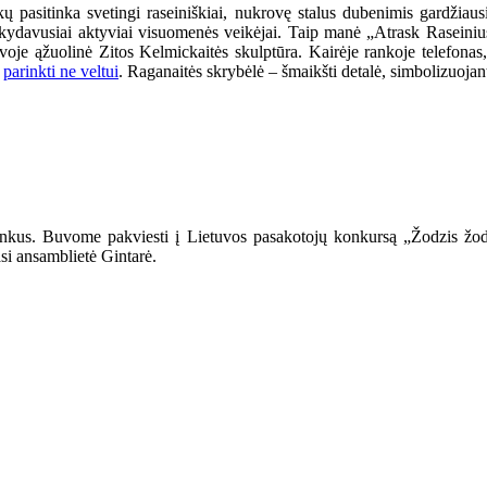
pasitinka svetingi raseiniškiai, nukrovę stalus dubenimis gardžiausi
ankydavusiai aktyviai visuomenės veikėjai. Taip manė „Atrask Raseini
tuvoje ąžuolinė Zitos Kelmickaitės skulptūra. Kairėje rankoje telefonas
i
parinkti ne veltui
. Raganaitės skrybėlė – šmaikšti detalė, simbolizuojan
ininkus. Buvome pakviesti į Lietuvos pasakotojų konkursą „Žodzis žo
asi ansamblietė Gintarė.