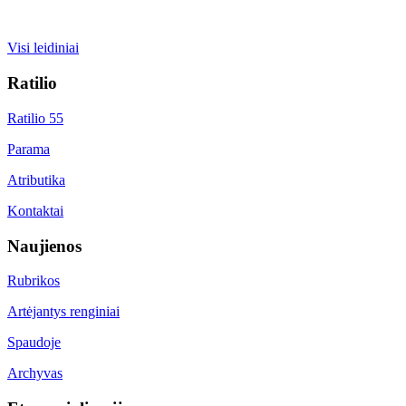
Visi leidiniai
Ratilio
Ratilio 55
Parama
Atributika
Kontaktai
Naujienos
Rubrikos
Artėjantys renginiai
Spaudoje
Archyvas