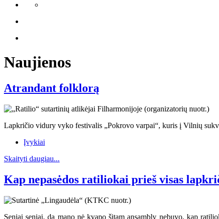
Naujienos
Atrandant folklorą
Lapkričio vidury vyko festivalis „Pokrovo varpai“, kuris į Vilnių sukvi
Įvykiai
Skaityti daugiau...
Kap nepasėdos ratiliokai prieš visas lapkri
Seniai seniai, dą mano nė kvapo šitam ansambly nebuvo, kap ratiliokai