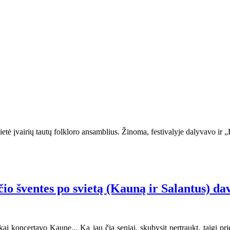
etė įvairių tautų folkloro ansamblius. Žinoma, festivalyje dalyvavo ir „R
čio šventes po svietą (Kauną ir Salantus) da
 koncertavo Kaune... Ką jau čia seniai, skubysit pertraukt, taigi prieš