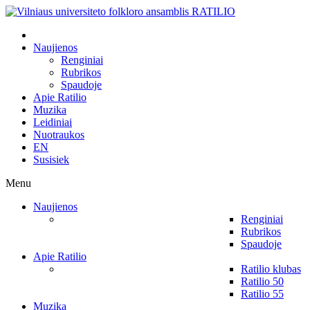
Naujienos
Renginiai
Rubrikos
Spaudoje
Apie Ratilio
Muzika
Leidiniai
Nuotraukos
EN
Susisiek
Menu
Naujienos
Renginiai
Rubrikos
Spaudoje
Apie Ratilio
Ratilio klubas
Ratilio 50
Ratilio 55
Muzika