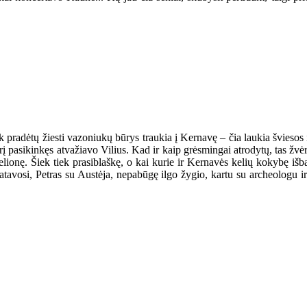
k pradėtų žiesti vazoniukų būrys traukia į Kernavę – čia laukia šviesos ir 
į pasikinkęs atvažiavo Vilius. Kad ir kaip grėsmingai atrodytų, tas žvėr
ą kelionę. Šiek tiek prasiblaškę, o kai kurie ir Kernavės kelių kokybę iš
atavosi, Petras su Austėja, nepabūgę ilgo žygio, kartu su archeologu i