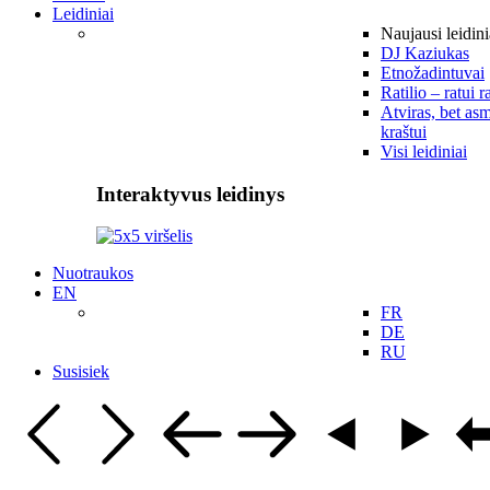
Leidiniai
Naujausi leidini
DJ Kaziukas
Etnožadintuvai
Ratilio – ratui r
Atviras, bet asm
kraštui
Visi leidiniai
Interaktyvus leidinys
Nuotraukos
EN
FR
DE
RU
Susisiek