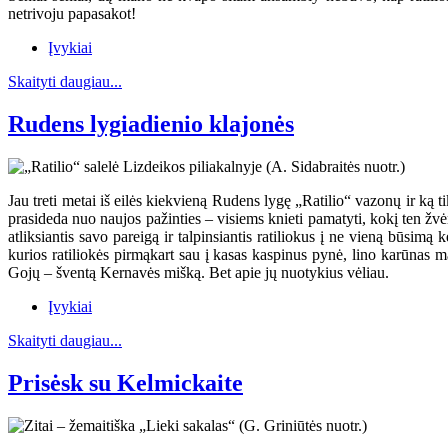
netrivoju papasakot!
Įvykiai
Skaityti daugiau...
Rudens lygiadienio klajonės
Jau treti metai iš eilės kiekvieną Rudens lygę „Ratilio“ vazonų ir ką ti
prasideda nuo naujos pažinties – visiems knieti pamatyti, kokį ten žvėr
atliksiantis savo pareigą ir talpinsiantis ratiliokus į ne vieną būsim
kurios ratiliokės pirmąkart sau į kasas kaspinus pynė, lino karūnas m
Gojų – šventą Kernavės mišką. Bet apie jų nuotykius vėliau.
Įvykiai
Skaityti daugiau...
Prisėsk su Kelmickaite