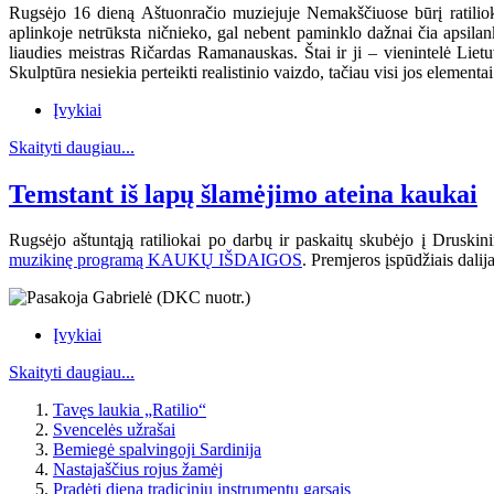
Rugsėjo 16 dieną Aštuonračio muziejuje Nemakščiuose būrį ratiliokų 
aplinkoje netrūksta ničnieko, gal nebent paminklo dažnai čia apsil
liaudies meistras Ričardas Ramanauskas.
Štai ir ji – vienintelė Lie
Skulptūra nesiekia perteikti realistinio vaizdo, tačiau visi jos elementa
Įvykiai
Skaityti daugiau...
Temstant iš lapų šlamėjimo ateina kaukai
Rugsėjo aštuntąją ratiliokai po darbų ir paskaitų skubėjo į Drusk
muzikinę programą KAUKŲ IŠDAIGOS
. Premjeros įspūdžiais dalij
Įvykiai
Skaityti daugiau...
Tavęs laukia „Ratilio“
Svencelės užrašai
Bemiegė spalvingoji Sardinija
Nastajaščius rojus žamėj
Pradėti dieną tradicinių instrumentų garsais