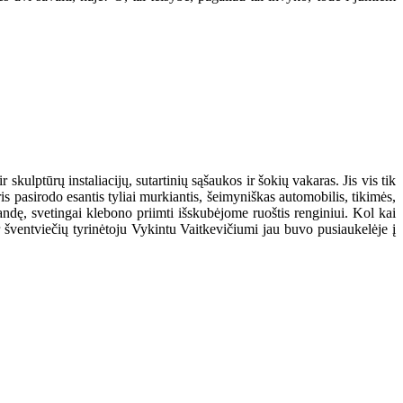
skulptūrų instaliacijų, sutartinių sąšaukos ir šokių vakaras. Jis vis tik
is pasirodo esantis tyliai murkiantis, šeimyniškas automobilis, tikimės,
bandę, svetingai klebono priimti išskubėjome ruoštis renginiui. Kol kai
r šventviečių tyrinėtoju Vykintu Vaitkevičiumi jau buvo pusiaukelėje į