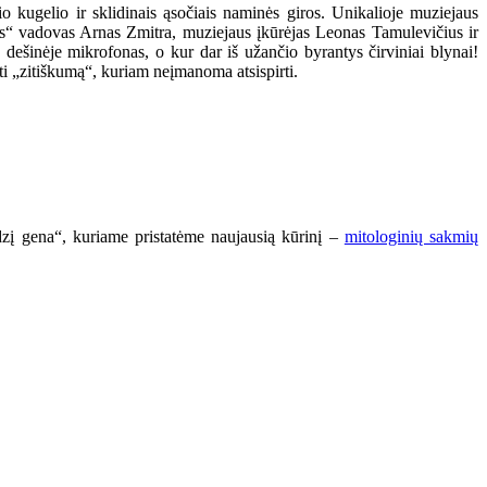
o kugelio ir sklidinais ąsočiais naminės giros. Unikalioje muziejaus
us“ vadovas Arnas Zmitra, muziejaus įkūrėjas Leonas Tamulevičius ir
, dešinėje mikrofonas, o kur dar iš užančio byrantys čirviniai blynai!
ti „zitiškumą“, kuriam neįmanoma atsispirti.
dzį gena“, kuriame pristatėme naujausią kūrinį –
mitologinių sakmių