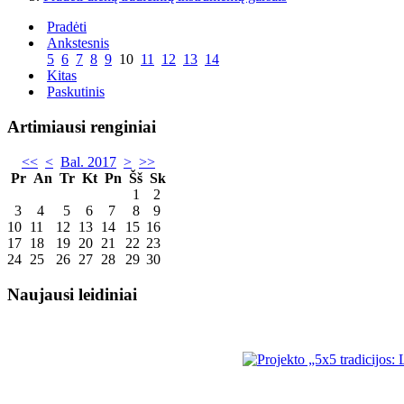
Pradėti
Ankstesnis
5
6
7
8
9
10
11
12
13
14
Kitas
Paskutinis
Artimiausi renginiai
<<
<
Bal. 2017
>
>>
Pr
An
Tr
Kt
Pn
Šš
Sk
1
2
3
4
5
6
7
8
9
10
11
12
13
14
15
16
17
18
19
20
21
22
23
24
25
26
27
28
29
30
Naujausi leidiniai