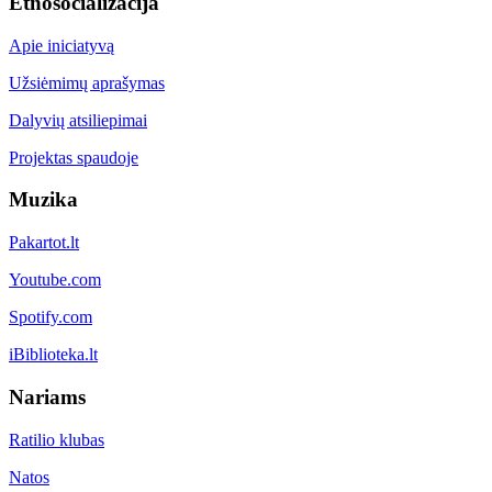
Etnosocializacija
Apie iniciatyvą
Užsiėmimų aprašymas
Dalyvių atsiliepimai
Projektas spaudoje
Muzika
Pakartot.lt
Youtube.com
Spotify.com
iBiblioteka.lt
Nariams
Ratilio klubas
Natos