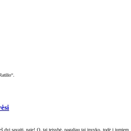
atilio“.
vėsi
 dvi savaiti, naje! O, tai teisybė, pagaliau tai invyko, todė i jumiem