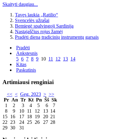
Skaityti daugiau...
Tavęs laukia „Ratilio“
Svencelės užrašai
Bemiegė spalvingoji Sardinija
Nastajaščius rojus žamėj
Pradėti dieną tradicinių instrumentų garsais
Pradėti
Ankstesnis
5
6
7
8
9
10
11
12
13
14
Kitas
Paskutinis
Artimiausi renginiai
<<
<
Geg. 2023
>
>>
Pr
An
Tr
Kt
Pn
Šš
Sk
1
2
3
4
5
6
7
8
9
10
11
12
13
14
15
16
17
18
19
20
21
22
23
24
25
26
27
28
29
30
31