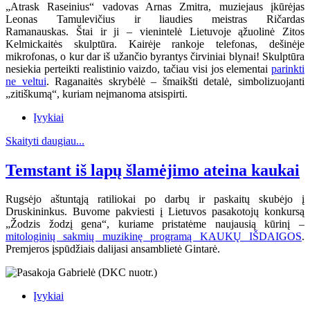
„Atrask Raseinius“ vadovas Arnas Zmitra, muziejaus įkūrėjas
Leonas Tamulevičius ir liaudies meistras Ričardas
Ramanauskas.
Štai ir ji – vienintelė Lietuvoje ąžuolinė Zitos
Kelmickaitės skulptūra. Kairėje rankoje telefonas, dešinėje
mikrofonas, o kur dar iš užančio byrantys čirviniai blynai! Skulptūra
nesiekia perteikti realistinio vaizdo, tačiau visi jos elementai
parinkti
ne veltui
. Raganaitės skrybėlė – šmaikšti detalė, simbolizuojanti
„zitiškumą“, kuriam neįmanoma atsispirti.
Įvykiai
Skaityti daugiau...
Temstant iš lapų šlamėjimo ateina kaukai
Rugsėjo aštuntąją ratiliokai po darbų ir paskaitų skubėjo į
Druskininkus. Buvome pakviesti į Lietuvos pasakotojų konkursą
„Žodzis žodzį gena“, kuriame pristatėme naujausią kūrinį –
mitologinių sakmių muzikinę programą KAUKŲ IŠDAIGOS
.
Premjeros įspūdžiais dalijasi ansamblietė Gintarė.
Įvykiai