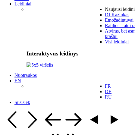
Leidiniai
Naujausi leidini
DJ Kaziukas
Etnožadintuvai
Ratilio – ratui r
Atviras, bet asm
kraštui
Visi leidiniai
Interaktyvus leidinys
Nuotraukos
EN
FR
DE
RU
Susisiek