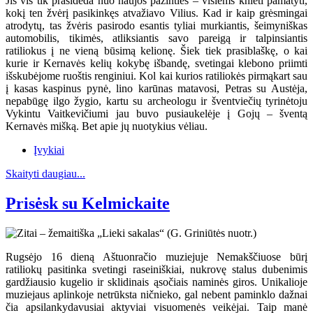
Jis vis tik prasideda nuo naujos pažinties – visiems knieti pamatyti,
kokį ten žvėrį pasikinkęs atvažiavo Vilius. Kad ir kaip grėsmingai
atrodytų, tas žvėris pasirodo esantis tyliai murkiantis, šeimyniškas
automobilis, tikimės, atliksiantis savo pareigą ir talpinsiantis
ratiliokus į ne vieną būsimą kelionę. Šiek tiek prasiblaškę, o kai
kurie ir Kernavės kelių kokybę išbandę, svetingai klebono priimti
išskubėjome ruoštis renginiui. Kol kai kurios ratiliokės pirmąkart sau
į kasas kaspinus pynė, lino karūnas matavosi, Petras su Austėja,
nepabūgę ilgo žygio, kartu su archeologu ir šventviečių tyrinėtoju
Vykintu Vaitkevičiumi jau buvo pusiaukelėje į Gojų – šventą
Kernavės mišką. Bet apie jų nuotykius vėliau.
Įvykiai
Skaityti daugiau...
Prisėsk su Kelmickaite
Rugsėjo 16 dieną Aštuonračio muziejuje Nemakščiuose būrį
ratiliokų pasitinka svetingi raseiniškiai, nukrovę stalus dubenimis
gardžiausio kugelio ir sklidinais ąsočiais naminės giros. Unikalioje
muziejaus aplinkoje netrūksta ničnieko, gal nebent paminklo dažnai
čia apsilankydavusiai aktyviai visuomenės veikėjai. Taip manė