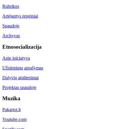
Rubrikos
Artėjantys renginiai
Spaudoje
Archyvas
Etnosocializacija
Apie iniciatyvą
Užsiėmimų aprašymas
Dalyvių atsiliepimai
Projektas spaudoje
Muzika
Pakartot.lt
Youtube.com