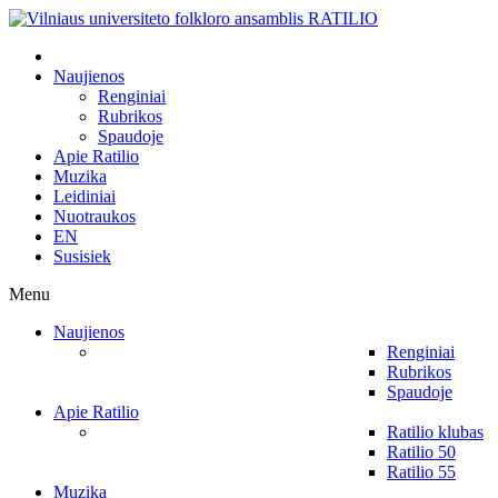
Naujienos
Renginiai
Rubrikos
Spaudoje
Apie Ratilio
Muzika
Leidiniai
Nuotraukos
EN
Susisiek
Menu
Naujienos
Renginiai
Rubrikos
Spaudoje
Apie Ratilio
Ratilio klubas
Ratilio 50
Ratilio 55
Muzika