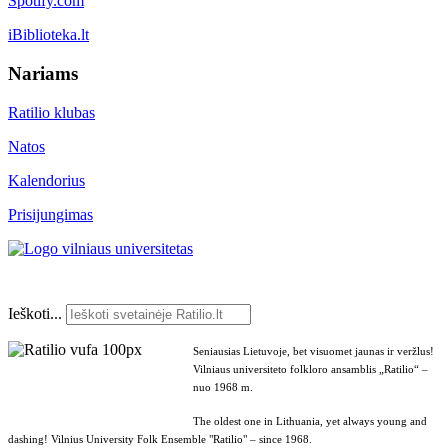
Spotify.com
iBiblioteka.lt
Nariams
Ratilio klubas
Natos
Kalendorius
Prisijungimas
Ieškoti...
Seniausias Lietuvoje, bet visuomet jaunas ir veržlus!
Vilniaus universiteto folkloro ansamblis „Ratilio“ –
nuo 1968 m.
The oldest one in Lithuania, yet always young and
dashing! Vilnius University Folk Ensemble "Ratilio" – since 1968.