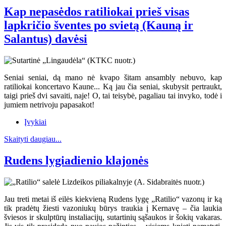
Kap nepasėdos ratiliokai prieš visas
lapkričio šventes po svietą (Kauną ir
Salantus) davėsi
Seniai seniai, dą mano nė kvapo šitam ansambly nebuvo, kap
ratiliokai koncertavo Kaune... Ką jau čia seniai, skubysit pertraukt,
taigi prieš dvi savaiti, naje! O, tai teisybė, pagaliau tai invyko, todė i
jumiem netrivoju papasakot!
Įvykiai
Skaityti daugiau...
Rudens lygiadienio klajonės
Jau treti metai iš eilės kiekvieną Rudens lygę „Ratilio“ vazonų ir ką
tik pradėtų žiesti vazoniukų būrys traukia į Kernavę – čia laukia
šviesos ir skulptūrų instaliacijų, sutartinių sąšaukos ir šokių vakaras.