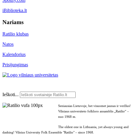
Spotify.com
iBiblioteka.lt
Nariams
Ratilio klubas
Natos
Kalendorius
Prisijungimas
Ieškoti...
Seniausias Lietuvoje, bet visuomet jaunas ir veržlus!
Vilniaus universiteto folkloro ansamblis „Ratilio“ –
nuo 1968 m.
The oldest one in Lithuania, yet always young and
dashing! Vilnius University Folk Ensemble "Ratilio" – since 1968.