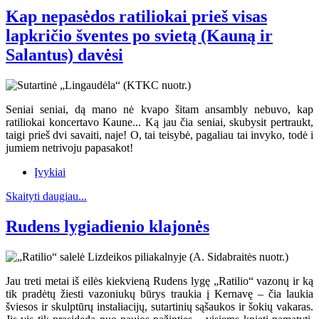
Kap nepasėdos ratiliokai prieš visas
lapkričio šventes po svietą (Kauną ir
Salantus) davėsi
Seniai seniai, dą mano nė kvapo šitam ansambly nebuvo, kap
ratiliokai koncertavo Kaune... Ką jau čia seniai, skubysit pertraukt,
taigi prieš dvi savaiti, naje! O, tai teisybė, pagaliau tai invyko, todė i
jumiem netrivoju papasakot!
Įvykiai
Skaityti daugiau...
Rudens lygiadienio klajonės
Jau treti metai iš eilės kiekvieną Rudens lygę „Ratilio“ vazonų ir ką
tik pradėtų žiesti vazoniukų būrys traukia į Kernavę – čia laukia
šviesos ir skulptūrų instaliacijų, sutartinių sąšaukos ir šokių vakaras.