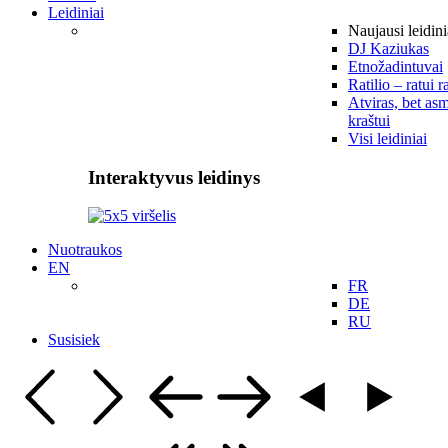
Leidiniai
Naujausi leidini
DJ Kaziukas
Etnožadintuvai
Ratilio – ratui r
Atviras, bet asm
kraštui
Visi leidiniai
Interaktyvus leidinys
Nuotraukos
EN
FR
DE
RU
Susisiek