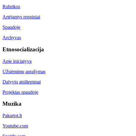
Rubrikos
Artėjantys renginiai
Spaudoje
Archyvas
Etnosocializacija
Apie iniciatyvą
Užsiėmimų aprašymas
Dalyvių atsiliepimai
Projektas spaudoje
Muzika
Pakartot.lt
Youtube.com