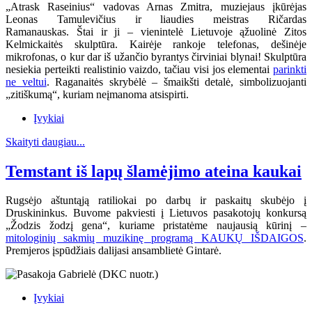
„Atrask Raseinius“ vadovas Arnas Zmitra, muziejaus įkūrėjas
Leonas Tamulevičius ir liaudies meistras Ričardas
Ramanauskas.
Štai ir ji – vienintelė Lietuvoje ąžuolinė Zitos
Kelmickaitės skulptūra. Kairėje rankoje telefonas, dešinėje
mikrofonas, o kur dar iš užančio byrantys čirviniai blynai! Skulptūra
nesiekia perteikti realistinio vaizdo, tačiau visi jos elementai
parinkti
ne veltui
. Raganaitės skrybėlė – šmaikšti detalė, simbolizuojanti
„zitiškumą“, kuriam neįmanoma atsispirti.
Įvykiai
Skaityti daugiau...
Temstant iš lapų šlamėjimo ateina kaukai
Rugsėjo aštuntąją ratiliokai po darbų ir paskaitų skubėjo į
Druskininkus. Buvome pakviesti į Lietuvos pasakotojų konkursą
„Žodzis žodzį gena“, kuriame pristatėme naujausią kūrinį –
mitologinių sakmių muzikinę programą KAUKŲ IŠDAIGOS
.
Premjeros įspūdžiais dalijasi ansamblietė Gintarė.
Įvykiai