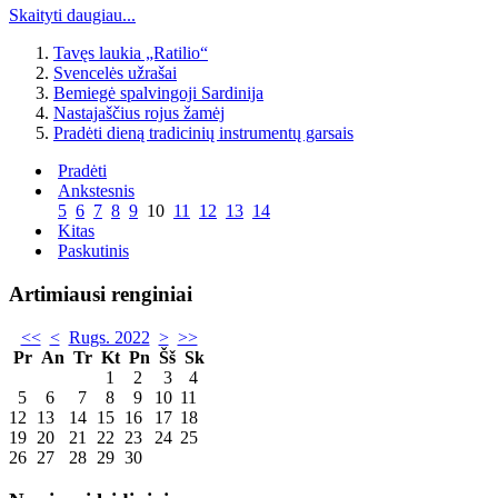
Skaityti daugiau...
Tavęs laukia „Ratilio“
Svencelės užrašai
Bemiegė spalvingoji Sardinija
Nastajaščius rojus žamėj
Pradėti dieną tradicinių instrumentų garsais
Pradėti
Ankstesnis
5
6
7
8
9
10
11
12
13
14
Kitas
Paskutinis
Artimiausi renginiai
<<
<
Rugs. 2022
>
>>
Pr
An
Tr
Kt
Pn
Šš
Sk
1
2
3
4
5
6
7
8
9
10
11
12
13
14
15
16
17
18
19
20
21
22
23
24
25
26
27
28
29
30