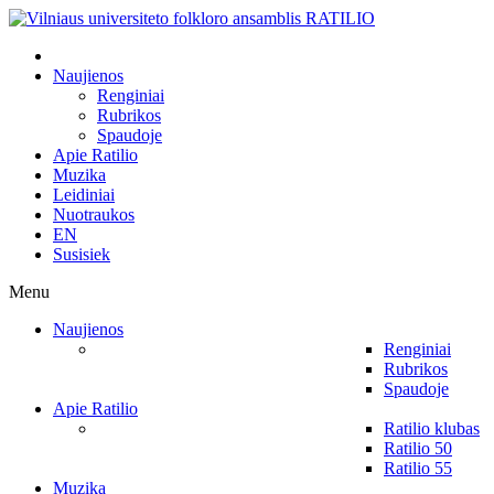
Naujienos
Renginiai
Rubrikos
Spaudoje
Apie Ratilio
Muzika
Leidiniai
Nuotraukos
EN
Susisiek
Menu
Naujienos
Renginiai
Rubrikos
Spaudoje
Apie Ratilio
Ratilio klubas
Ratilio 50
Ratilio 55
Muzika