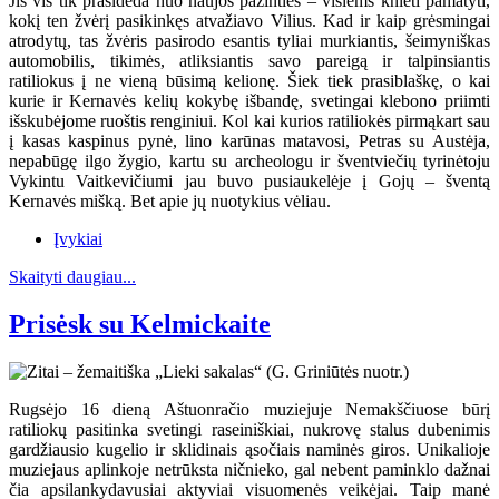
Jis vis tik prasideda nuo naujos pažinties – visiems knieti pamatyti,
kokį ten žvėrį pasikinkęs atvažiavo Vilius. Kad ir kaip grėsmingai
atrodytų, tas žvėris pasirodo esantis tyliai murkiantis, šeimyniškas
automobilis, tikimės, atliksiantis savo pareigą ir talpinsiantis
ratiliokus į ne vieną būsimą kelionę. Šiek tiek prasiblaškę, o kai
kurie ir Kernavės kelių kokybę išbandę, svetingai klebono priimti
išskubėjome ruoštis renginiui. Kol kai kurios ratiliokės pirmąkart sau
į kasas kaspinus pynė, lino karūnas matavosi, Petras su Austėja,
nepabūgę ilgo žygio, kartu su archeologu ir šventviečių tyrinėtoju
Vykintu Vaitkevičiumi jau buvo pusiaukelėje į Gojų – šventą
Kernavės mišką. Bet apie jų nuotykius vėliau.
Įvykiai
Skaityti daugiau...
Prisėsk su Kelmickaite
Rugsėjo 16 dieną Aštuonračio muziejuje Nemakščiuose būrį
ratiliokų pasitinka svetingi raseiniškiai, nukrovę stalus dubenimis
gardžiausio kugelio ir sklidinais ąsočiais naminės giros. Unikalioje
muziejaus aplinkoje netrūksta ničnieko, gal nebent paminklo dažnai
čia apsilankydavusiai aktyviai visuomenės veikėjai. Taip manė