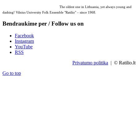
The oldest one in Lithuania, yet always young and
dashing! Vilnius University Folk Ensemble "Ratilio" – since 1968.
Bendraukime per / Follow us on
Facebook
Instagram
YouTube
RSS
Privatumo politika
| © Ratilio.lt
Go to top