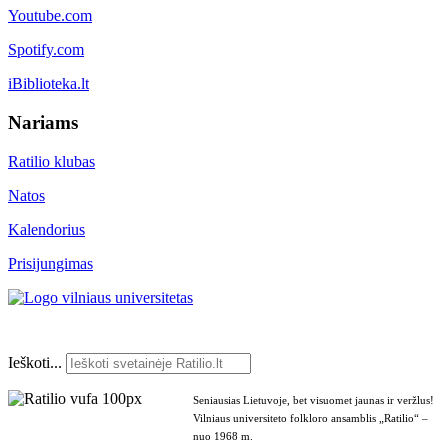
Youtube.com
Spotify.com
iBiblioteka.lt
Nariams
Ratilio klubas
Natos
Kalendorius
Prisijungimas
Ieškoti...
Seniausias Lietuvoje, bet visuomet jaunas ir veržlus!
Vilniaus universiteto folkloro ansamblis „Ratilio“ –
nuo 1968 m.