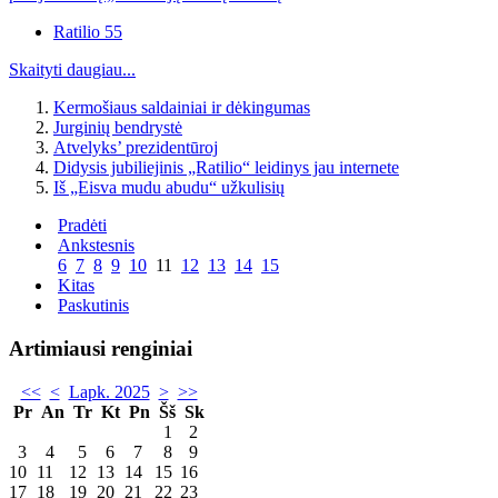
Ratilio 55
Skaityti daugiau...
Kermošiaus saldainiai ir dėkingumas
Jurginių bendrystė
Atvelyks’ prezidentūroj
Didysis jubiliejinis „Ratilio“ leidinys jau internete
Iš „Eisva mudu abudu“ užkulisių
Pradėti
Ankstesnis
6
7
8
9
10
11
12
13
14
15
Kitas
Paskutinis
Artimiausi renginiai
<<
<
Lapk. 2025
>
>>
Pr
An
Tr
Kt
Pn
Šš
Sk
1
2
3
4
5
6
7
8
9
10
11
12
13
14
15
16
17
18
19
20
21
22
23