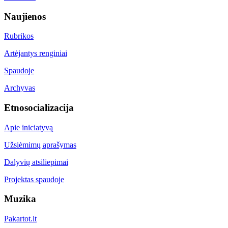
Naujienos
Rubrikos
Artėjantys renginiai
Spaudoje
Archyvas
Etnosocializacija
Apie iniciatyvą
Užsiėmimų aprašymas
Dalyvių atsiliepimai
Projektas spaudoje
Muzika
Pakartot.lt