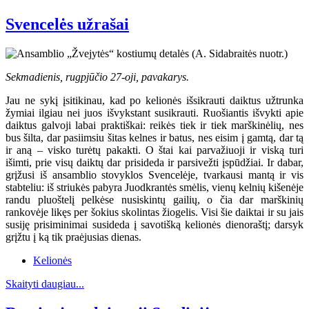
Svencelės užrašai
Sekmadienis, rugpjūčio 27-oji, pavakarys.
Jau ne sykį įsitikinau, kad po kelionės išsikrauti daiktus užtrunka
žymiai ilgiau nei juos išvykstant susikrauti. Ruošiantis išvykti apie
daiktus galvoji labai praktiškai: reikės tiek ir tiek marškinėlių, nes
bus šilta, dar pasiimsiu šitas kelnes ir batus, nes eisim į gamtą, dar tą
ir aną – visko turėtų pakakti. O štai kai parvažiuoji ir viską turi
išimti, prie visų daiktų dar prisideda ir parsivežti įspūdžiai. Ir dabar,
grįžusi iš ansamblio stovyklos Svencelėje, tvarkausi mantą ir vis
stabteliu: iš striukės pabyra Juodkrantės smėlis, vienų kelnių kišenėje
randu pluoštelį pelkėse nusiskintų gailių, o čia dar marškinių
rankovėje likęs per šokius skolintas žiogelis. Visi šie daiktai ir su jais
susiję prisiminimai susideda į savotišką kelionės dienoraštį; darsyk
grįžtu į ką tik praėjusias dienas.
Kelionės
Skaityti daugiau...