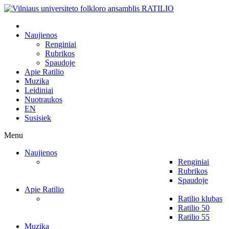
Naujienos
Renginiai
Rubrikos
Spaudoje
Apie Ratilio
Muzika
Leidiniai
Nuotraukos
EN
Susisiek
Menu
Naujienos
Renginiai
Rubrikos
Spaudoje
Apie Ratilio
Ratilio klubas
Ratilio 50
Ratilio 55
Muzika