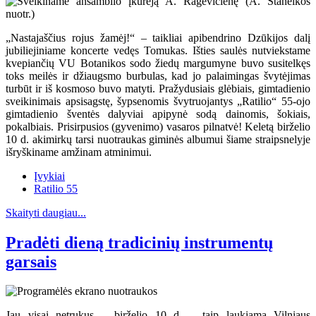
„Nastajaščius rojus žamėj!“ – taikliai apibendrino Dzūkijos dalį
jubiliejiniame koncerte vedęs Tomukas. Išties saulės nutviekstame
kvepiančių VU Botanikos sodo žiedų margumyne buvo susitelkęs
toks meilės ir džiaugsmo burbulas, kad jo palaimingas švytėjimas
turbūt ir iš kosmoso buvo matyti. Pražydusiais glėbiais, gimtadienio
sveikinimais apsisagstę, šypsenomis švytruojantys „Ratilio“ 55-ojo
gimtadienio šventės dalyviai apipynė sodą dainomis, šokiais,
pokalbiais. Prisirpusios (gyvenimo) vasaros pilnatvė! Keletą birželio
10 d. akimirkų tarsi nuotraukas giminės albumui šiame straipsnelyje
išryškiname amžinam atminimui.
Įvykiai
Ratilio 55
Skaityti daugiau...
Pradėti dieną tradicinių instrumentų
garsais
Jau visai netrukus – birželio 10 d. – taip laukiama Vilniaus