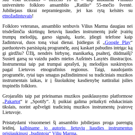
universiteto folkloro ansamblio „Ratilio“ 55-mečio šventė.
Jubiliejaus tikrai nepramiegosite, jei kas rytą kelsitės su
etnožadintuvais
!
Folkloro veteranas, ansamblio senbuvis Vilius Marma daugiau nei
trisdešimčia skirtingų lietuvių liaudies instrumentų įrašė įvairių
trumpų melodijų, garso signalų, kurie, įdiegti telefone kaip
žadintuvai, duos toną visai dienai. Įsidiegus iš „
Google Play
“
parduotuvės parsisiųstą programėlę, ausį kaskart pabudins intriga: ką
gi girdžiu? Ūžlį, nendrės birbynę, manikarką, psalterį, dūdmaišį?
Susieti garsą su vaizdu padės mielos Aušrinės Lasytės iliustracijos.
Instrumentai taip pat trumpai aprašyti, jų melodijos suskirstytos
pagal Lietuvos etnografinius regionus. Taigi, naudojantis
programėle, rytai taps smagus pažindinimosi su tradiciniais muzikos
instrumentais laikas, ir į šiuolaikinę kasdienybę natūraliai įsilies
trupinėlis folkloro.
Grojaraštis taip pat prieinamas muzikos pasiklausymo platformose
„
Pakartot
“ ir „Spotify“. Jį puikiai galima pritaikyti edukaciniais
tikslais, norint apžvelgti tradicinių muzikos instrumentų įvairovę
Lietuvoje.
Pristatydami visuomenei šį ansamblio jubiliejaus proga parengtą
leidinį,
kalbiname jo autorių, lietuvių liaudies instrumentus
prisijaukinusį „budintoją“ Vilių Marmą
.