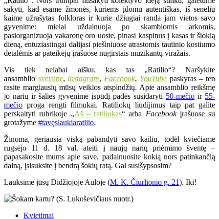
„Ratilio“. Nors trumpai nusakyti kolektyvo idėją sunku, galėtume
sakyti, kad esame žmonės, kuriems įdomu autentiškas, iš senelių
kaime užrašytas folkloras ir kurie džiugiai randa jam vietos savo
gyvenime: mielai uždainuoja po skambiomis arkomis,
pasiorganizuoja vakaronę oro uoste, pinasi kaspinus į kasas ir šiokią
dieną, entuziastingai dalijasi piešiniuose atrastomis tautinio kostiumo
detalėmis ar pateikėjų įrašuose nugirstais muzikantų viražais.
Vis tiek nelabai aišku, kas tas „Ratilio“? Naršykite
ansamblio
svetainę
,
Instagram
,
Facebook
,
YouTube
paskyras – ten
rasite margiausių mūsų veiklos atspindžių. Apie ansamblio reikšmę
jo narių ir šalies gyvenime įspūdį padės susidaryti
50-mečio
ir
55-
mečio
proga rengti filmukai. Ratiliokų liudijimus taip pat galite
perskaityti rubrikoje „
Aš – ratiliokas
“ arba
Facebook
įrašuose su
grotažyme
#tavęslaukiaratilio
.
Žinoma, geriausia viską pabandyti savo kailiu, todėl kviečiame
rugsėjo 11 d. 18 val. ateiti į naujų narių priėmimo šventę –
papasakosite mums apie save, padainuosite kokią nors patinkančią
dainą, įsisuksite į bendrą šokių ratą. Gal susišypsosim?
Lauksime jūsų Didžiojoje Auloje (
M. K. Čiurlionio g. 21
). Iki!
Kvietimai