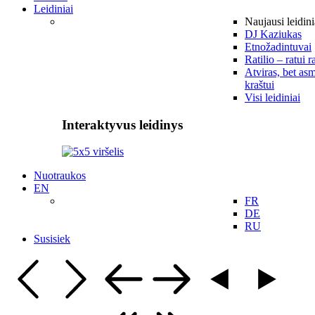
Leidiniai
Naujausi leidini
DJ Kaziukas
Etnožadintuvai
Ratilio – ratui r
Atviras, bet asm
kraštui
Visi leidiniai
Interaktyvus leidinys
Nuotraukos
EN
FR
DE
RU
Susisiek