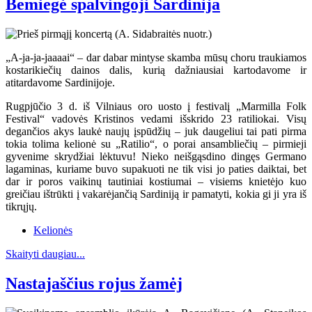
Bemiegė spalvingoji Sardinija
„A-ja-ja-jaaaai“ – dar dabar mintyse skamba mūsų choru traukiamos
kostarikiečių dainos dalis, kurią dažniausiai kartodavome ir
atitardavome Sardinijoje.
Rugpjūčio 3 d. iš Vilniaus oro uosto į festivalį „Marmilla Folk
Festival“ vadovės Kristinos vedami išskrido 23 ratiliokai. Visų
degančios akys laukė naujų įspūdžių – juk daugeliui tai pati pirma
tokia tolima kelionė su „Ratilio“, o porai ansambliečių – pirmieji
gyvenime skrydžiai lėktuvu! Nieko neišgąsdino dingęs Germano
lagaminas, kuriame buvo supakuoti ne tik visi jo paties daiktai, bet
dar ir poros vaikinų tautiniai kostiumai – visiems knietėjo kuo
greičiau ištrūkti į vakarėjančią Sardiniją ir pamatyti, kokia gi ji yra iš
tikrųjų.
Kelionės
Skaityti daugiau...
Nastajaščius rojus žamėj