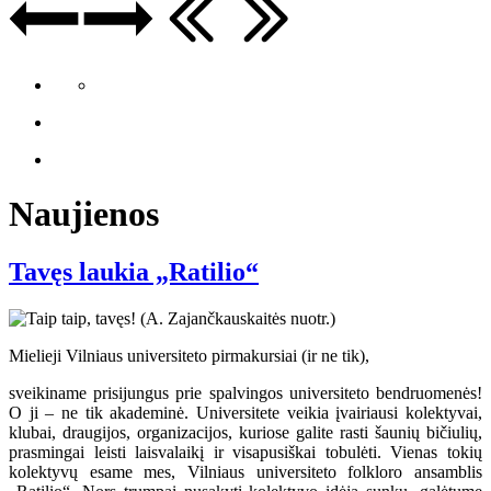
Naujienos
Tavęs laukia „Ratilio“
Mielieji Vilniaus universiteto pirmakursiai (ir ne tik),
sveikiname prisijungus prie spalvingos universiteto bendruomenės!
O ji – ne tik akademinė. Universitete veikia įvairiausi kolektyvai,
klubai, draugijos, organizacijos, kuriose galite rasti šaunių bičiulių,
prasmingai leisti laisvalaikį ir visapusiškai tobulėti. Vienas tokių
kolektyvų esame mes, Vilniaus universiteto folkloro ansamblis