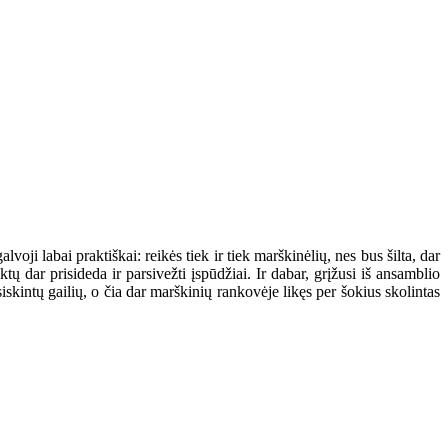
voji labai praktiškai: reikės tiek ir tiek marškinėlių, nes bus šilta, dar
iktų dar prisideda ir parsivežti įspūdžiai. Ir dabar, grįžusi iš ansamblio
iskintų gailių, o čia dar marškinių rankovėje likęs per šokius skolintas