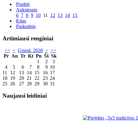
Pradėti
Ankstesnis
6
7
8
9
10
11
12
13
14
15
Kitas
Paskutinis
Artimiausi renginiai
<<
<
Gruod. 2028
>
>>
Pr
An
Tr
Kt
Pn
Šš
Sk
1
2
3
4
5
6
7
8
9
10
11
12
13
14
15
16
17
18
19
20
21
22
23
24
25
26
27
28
29
30
31
Naujausi leidiniai