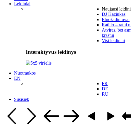
Leidiniai
Naujausi leidini
DJ Kaziukas
Etnožadintuvai
Ratilio – ratui r
Atviras, bet asm
kraštui
Visi leidiniai
Interaktyvus leidinys
Nuotraukos
EN
FR
DE
RU
Susisiek