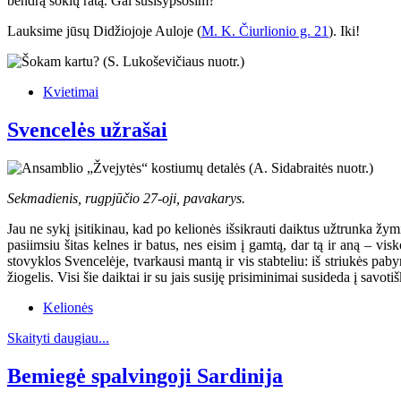
bendrą šokių ratą. Gal susišypsosim?
Lauksime jūsų Didžiojoje Auloje (
M. K. Čiurlionio g. 21
). Iki!
Kvietimai
Svencelės užrašai
Sekmadienis, rugpjūčio 27-oji, pavakarys.
Jau ne sykį įsitikinau, kad po kelionės išsikrauti daiktus užtrunka žymia
pasiimsiu šitas kelnes ir batus, nes eisim į gamtą, dar tą ir aną – visko
stovyklos Svencelėje, tvarkausi mantą ir vis stabteliu: iš striukės pab
žiogelis. Visi šie daiktai ir su jais susiję prisiminimai susideda į savoti
Kelionės
Skaityti daugiau...
Bemiegė spalvingoji Sardinija