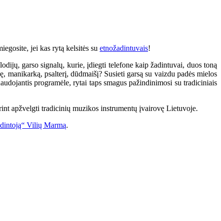
iegosite, jei kas rytą kelsitės su
etnožadintuvais
!
dijų, garso signalų, kurie, įdiegti telefone kaip žadintuvai, duos toną
nę, manikarką, psalterį, dūdmaišį? Susieti garsą su vaizdu padės mielos
 naudojantis programėle, rytai taps smagus pažindinimosi su tradiciniais
norint apžvelgti tradicinių muzikos instrumentų įvairovę Lietuvoje.
budintoją“ Vilių Marmą
.