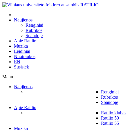
Naujienos
Renginiai
Rubrikos
Spaudoje
Apie Ratilio
Muzika
Leidiniai
Nuotraukos
EN
Susisiek
Menu
Naujienos
Renginiai
Rubrikos
Spaudoje
Apie Ratilio
Ratilio klubas
Ratilio 50
Ratilio 55
Muzika