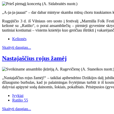
„A-ja-ja-jaaaai“ – dar dabar mintyse skamba mūsų choru traukiamos kos
Rugpjūčio 3 d. iš Vilniaus oro uosto į festivalį „Marmilla Folk Fest
kelionė su „Ratilio“, o porai ansambliečių – pirmieji gyvenime skry
tautiniai kostiumai – visiems knietėjo kuo greičiau ištrūkti į vakarėjanči
Kelionės
Skaityti daugiau...
Nastajaščius rojus žamėj
„Nastajaščius rojus žamėj!“ – taikliai apibendrino Dzūkijos dalį jub
džiaugsmo burbulas, kad jo palaimingas švytėjimas turbūt ir iš kosm
dalyviai apipynė sodą dainomis, šokiais, pokalbiais. Prisirpusios (gy
Įvykiai
Ratilio 55
Skaityti daugiau...