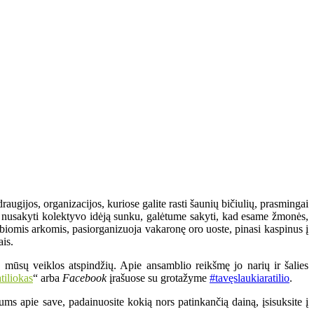
augijos, organizacijos, kuriose galite rasti šaunių bičiulių, prasmingai
pai nusakyti kolektyvo idėją sunku, galėtume sakyti, kad esame žmonės,
biomis arkomis, pasiorganizuoja vakaronę oro uoste, pinasi kaspinus į
ais.
 mūsų veiklos atspindžių. Apie ansamblio reikšmę jo narių ir šalies
tiliokas
“ arba
Facebook
įrašuose su grotažyme
#tavęslaukiaratilio
.
ms apie save, padainuosite kokią nors patinkančią dainą, įsisuksite į