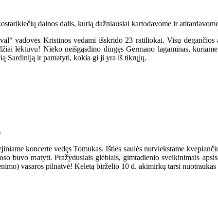
tarikiečių dainos dalis, kurią dažniausiai kartodavome ir atitardavome
ival“ vadovės Kristinos vedami išskrido 23 ratiliokai. Visų degančios 
džiai lėktuvu! Nieko neišgąsdino dingęs Germano lagaminas, kuriame bu
ą Sardiniją ir pamatyti, kokia gi ji yra iš tikrųjų.
iliejiniame koncerte vedęs Tomukas. Išties saulės nutviekstame kvepia
oso buvo matyti. Pražydusiais glėbiais, gimtadienio sveikinimais apsis
venimo) vasaros pilnatvė! Keletą birželio 10 d. akimirkų tarsi nuotrauk