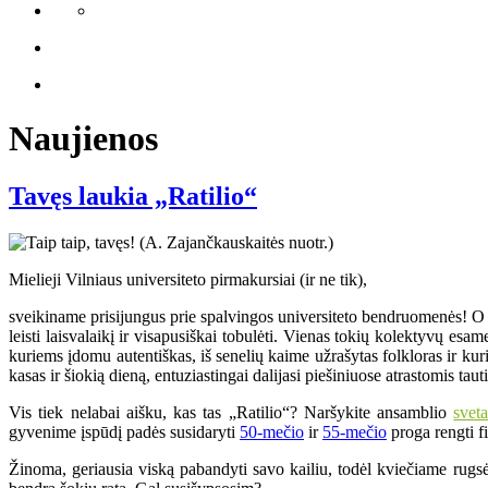
Naujienos
Tavęs laukia „Ratilio“
Mielieji Vilniaus universiteto pirmakursiai (ir ne tik),
sveikiname prisijungus prie spalvingos universiteto bendruomenės! O ji 
leisti laisvalaikį ir visapusiškai tobulėti. Vienas tokių kolektyvų e
kuriems įdomu autentiškas, iš senelių kaime užrašytas folkloras ir k
kasas ir šiokią dieną, entuziastingai dalijasi piešiniuose atrastomis ta
Vis tiek nelabai aišku, kas tas „Ratilio“? Naršykite ansamblio
svet
gyvenime įspūdį padės susidaryti
50-mečio
ir
55-mečio
proga rengti fi
Žinoma, geriausia viską pabandyti savo kailiu, todėl kviečiame rugsė