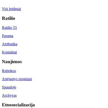
Visi leidiniai
Ratilio
Ratilio 55
Parama
Atributika
Kontaktai
Naujienos
Rubrikos
Artėjantys renginiai
Spaudoje
Archyvas
Etnosocializacija