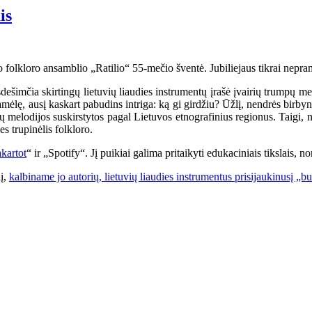
is
o folkloro ansamblio „Ratilio“ 55-mečio šventė. Jubiliejaus tikrai nepram
šimčia skirtingų lietuvių liaudies instrumentų įrašė įvairių trumpų melo
amėlę, ausį kaskart pabudins intriga: ką gi girdžiu? Ūžlį, nendrės birby
 jų melodijos suskirstytos pagal Lietuvos etnografinius regionus. Taigi,
es trupinėlis folkloro.
kartot
“ ir „Spotify“. Jį puikiai galima pritaikyti edukaciniais tikslais, 
nį,
kalbiname jo autorių, lietuvių liaudies instrumentus prisijaukinusį „