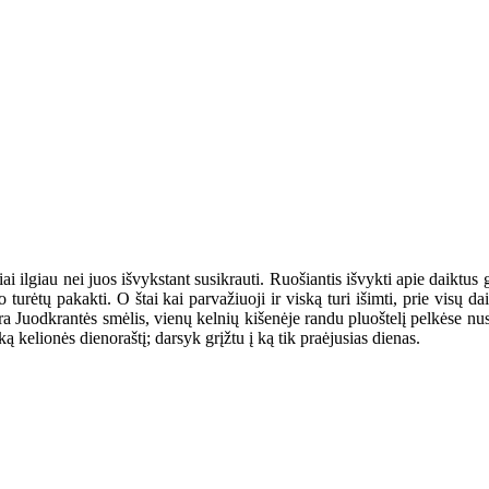
i ilgiau nei juos išvykstant susikrauti. Ruošiantis išvykti apie daiktus gal
 turėtų pakakti. O štai kai parvažiuoji ir viską turi išimti, prie visų da
yra Juodkrantės smėlis, vienų kelnių kišenėje randu pluoštelį pelkėse nus
šką kelionės dienoraštį; darsyk grįžtu į ką tik praėjusias dienas.