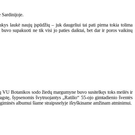
 Sardinijoje.
akys laukė naujų įspūdžių – juk daugeliui tai pati pirma tokia tolima
vo supakuoti ne tik visi jo paties daiktai, bet dar ir poros vaikinų
nčių VU Botanikos sodo žiedų margumyne buvo susitelkęs toks meilės ir
agstę, šypsenomis švytruojantys „Ratilio“ 55-ojo gimtadienio šventės
as giminės albumui šiame straipsnelyje išryškiname amžinam atminimui.