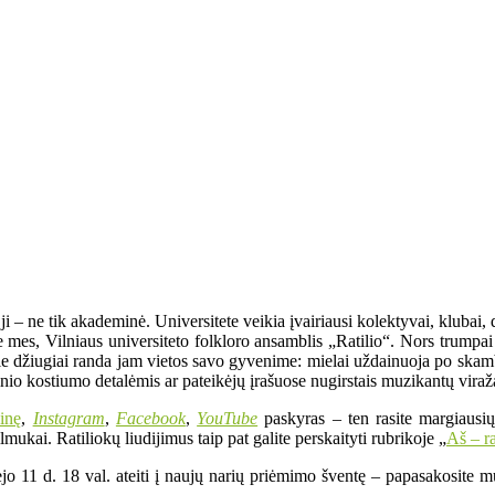
– ne tik akademinė. Universitete veikia įvairiausi kolektyvai, klubai, dr
same mes, Vilniaus universiteto folkloro ansamblis „Ratilio“. Nors trum
urie džiugiai randa jam vietos savo gyvenime: mielai uždainuoja po skam
utinio kostiumo detalėmis ar pateikėjų įrašuose nugirstais muzikantų viraž
ainę
,
Instagram
,
Facebook
,
YouTube
paskyras – ten rasite margiausių
lmukai. Ratiliokų liudijimus taip pat galite perskaityti rubrikoje „
Aš – ra
jo 11 d. 18 val. ateiti į naujų narių priėmimo šventę – papasakosite mu