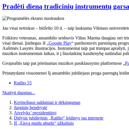
Pradėti dieną tradicinių instrumentų garsa
Jau visai netrukus – birželio 10 d. – taip laukiama Vilniaus universitet
Folkloro veteranas, ansamblio senbuvis Vilius Marma daugiau nei trisde
visai dienai. Įsidiegus iš „
Google Play
“ parduotuvės parsisiųstą progr
Aušrinės Lasytės iliustracijos. Instrumentai taip pat trumpai aprašyti,
muzikos instrumentais laikas, ir į šiuolaikinę kasdienybę natūraliai įsili
Grojaraštis taip pat prieinamas muzikos pasiklausymo platformose „
Pa
Pristatydami visuomenei šį ansamblio jubiliejaus proga parengtą leidi
Ratilio 55
Skaityti daugiau...
Kermošiaus saldainiai ir dėkingumas
Jurginių bendrystė
Atvelyks’ prezidentūroj
Didysis jubiliejinis „Ratilio“ leidinys jau internete
Iš „Eisva mudu abudu“ užkulisių