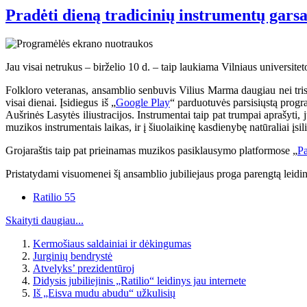
Pradėti dieną tradicinių instrumentų garsa
Jau visai netrukus – birželio 10 d. – taip laukiama Vilniaus universitet
Folkloro veteranas, ansamblio senbuvis Vilius Marma daugiau nei trisde
visai dienai. Įsidiegus iš „
Google Play
“ parduotuvės parsisiųstą progr
Aušrinės Lasytės iliustracijos. Instrumentai taip pat trumpai aprašyti,
muzikos instrumentais laikas, ir į šiuolaikinę kasdienybę natūraliai įsili
Grojaraštis taip pat prieinamas muzikos pasiklausymo platformose „
Pa
Pristatydami visuomenei šį ansamblio jubiliejaus proga parengtą leidi
Ratilio 55
Skaityti daugiau...
Kermošiaus saldainiai ir dėkingumas
Jurginių bendrystė
Atvelyks’ prezidentūroj
Didysis jubiliejinis „Ratilio“ leidinys jau internete
Iš „Eisva mudu abudu“ užkulisių