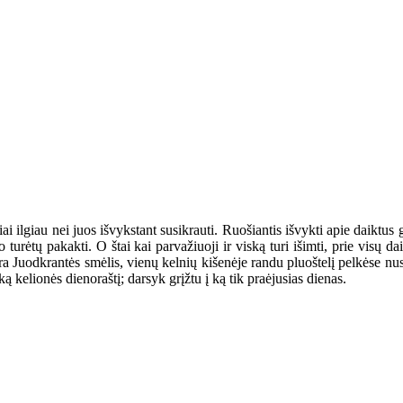
i ilgiau nei juos išvykstant susikrauti. Ruošiantis išvykti apie daiktus gal
 turėtų pakakti. O štai kai parvažiuoji ir viską turi išimti, prie visų da
yra Juodkrantės smėlis, vienų kelnių kišenėje randu pluoštelį pelkėse nus
šką kelionės dienoraštį; darsyk grįžtu į ką tik praėjusias dienas.