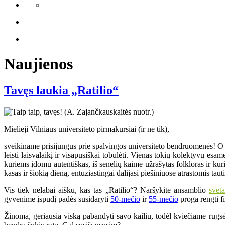
Naujienos
Tavęs laukia „Ratilio“
Mielieji Vilniaus universiteto pirmakursiai (ir ne tik),
sveikiname prisijungus prie spalvingos universiteto bendruomenės! O ji 
leisti laisvalaikį ir visapusiškai tobulėti. Vienas tokių kolektyvų e
kuriems įdomu autentiškas, iš senelių kaime užrašytas folkloras ir k
kasas ir šiokią dieną, entuziastingai dalijasi piešiniuose atrastomis ta
Vis tiek nelabai aišku, kas tas „Ratilio“? Naršykite ansamblio
svet
gyvenime įspūdį padės susidaryti
50-mečio
ir
55-mečio
proga rengti fi
Žinoma, geriausia viską pabandyti savo kailiu, todėl kviečiame rugsė