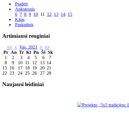
Pradėti
Ankstesnis
6
7
8
9
10
11
12
13
14
15
Kitas
Paskutinis
Artimiausi renginiai
<<
<
Vas. 2021
>
>>
Pr
An
Tr
Kt
Pn
Šš
Sk
1
2
3
4
5
6
7
8
9
10
11
12
13
14
15
16
17
18
19
20
21
22
23
24
25
26
27
28
Naujausi leidiniai