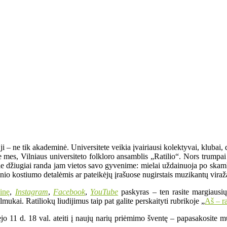
– ne tik akademinė. Universitete veikia įvairiausi kolektyvai, klubai, dr
same mes, Vilniaus universiteto folkloro ansamblis „Ratilio“. Nors trum
urie džiugiai randa jam vietos savo gyvenime: mielai uždainuoja po skam
utinio kostiumo detalėmis ar pateikėjų įrašuose nugirstais muzikantų viraž
ainę
,
Instagram
,
Facebook
,
YouTube
paskyras – ten rasite margiausių
lmukai. Ratiliokų liudijimus taip pat galite perskaityti rubrikoje „
Aš – ra
jo 11 d. 18 val. ateiti į naujų narių priėmimo šventę – papasakosite mu