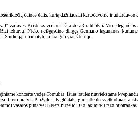
tarikiečių dainos dalis, kurią dažniausiai kartodavome ir atitardavome
ival“ vadovės Kristinos vedami išskrido 23 ratiliokai. Visų degančios 
džiai lėktuvu! Nieko neišgąsdino dingęs Germano lagaminas, kuriame bu
ą Sardiniją ir pamatyti, kokia gi ji yra iš tikrųjų.
iliejiniame koncerte vedęs Tomukas. Išties saulės nutviekstame kvepia
oso buvo matyti. Pražydusiais glėbiais, gimtadienio sveikinimais apsis
venimo) vasaros pilnatvė! Keletą birželio 10 d. akimirkų tarsi nuotrauk