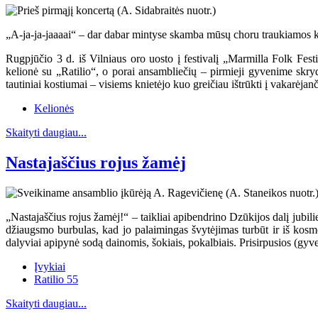
„A-ja-ja-jaaaai“ – dar dabar mintyse skamba mūsų choru traukiamos kos
Rugpjūčio 3 d. iš Vilniaus oro uosto į festivalį „Marmilla Folk Fest
kelionė su „Ratilio“, o porai ansambliečių – pirmieji gyvenime skry
tautiniai kostiumai – visiems knietėjo kuo greičiau ištrūkti į vakarėjanči
Kelionės
Skaityti daugiau...
Nastajaščius rojus žamėj
„Nastajaščius rojus žamėj!“ – taikliai apibendrino Dzūkijos dalį jub
džiaugsmo burbulas, kad jo palaimingas švytėjimas turbūt ir iš kosm
dalyviai apipynė sodą dainomis, šokiais, pokalbiais. Prisirpusios (gy
Įvykiai
Ratilio 55
Skaityti daugiau...