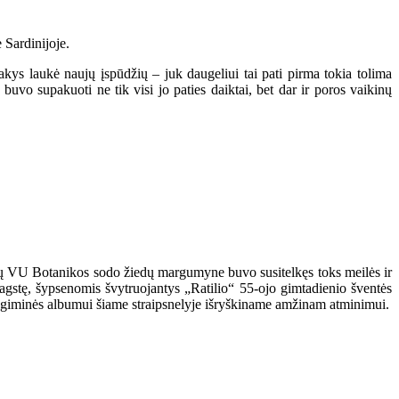
 Sardinijoje.
akys laukė naujų įspūdžių – juk daugeliui tai pati pirma tokia tolima
vo supakuoti ne tik visi jo paties daiktai, bet dar ir poros vaikinų
nčių VU Botanikos sodo žiedų margumyne buvo susitelkęs toks meilės ir
agstę, šypsenomis švytruojantys „Ratilio“ 55-ojo gimtadienio šventės
as giminės albumui šiame straipsnelyje išryškiname amžinam atminimui.