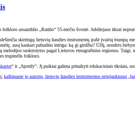
is
o folkloro ansamblio „Ratilio“ 55-mečio šventė. Jubiliejaus tikrai nepram
šimčia skirtingų lietuvių liaudies instrumentų įrašė įvairių trumpų melo
amėlę, ausį kaskart pabudins intriga: ką gi girdžiu? Ūžlį, nendrės birby
 jų melodijos suskirstytos pagal Lietuvos etnografinius regionus. Taigi,
es trupinėlis folkloro.
kartot
“ ir „Spotify“. Jį puikiai galima pritaikyti edukaciniais tikslais, 
nį,
kalbiname jo autorių, lietuvių liaudies instrumentus prisijaukinusį „