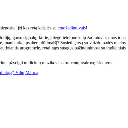
iegosite, jei kas rytą kelsitės su
etnožadintuvais
!
dijų, garso signalų, kurie, įdiegti telefone kaip žadintuvai, duos toną
nę, manikarką, psalterį, dūdmaišį? Susieti garsą su vaizdu padės mielos
 naudojantis programėle, rytai taps smagus pažindinimosi su tradiciniais
norint apžvelgti tradicinių muzikos instrumentų įvairovę Lietuvoje.
budintoją“ Vilių Marmą
.