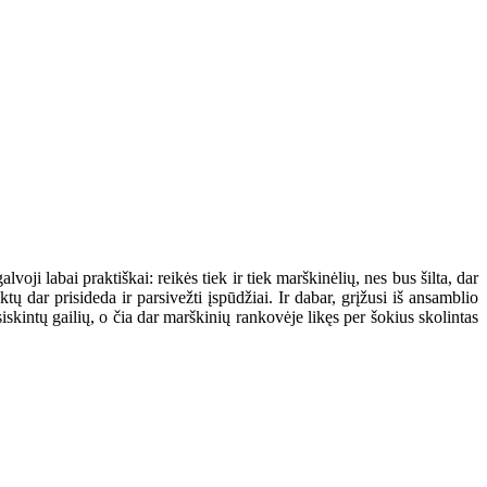
voji labai praktiškai: reikės tiek ir tiek marškinėlių, nes bus šilta, dar
iktų dar prisideda ir parsivežti įspūdžiai. Ir dabar, grįžusi iš ansamblio
iskintų gailių, o čia dar marškinių rankovėje likęs per šokius skolintas