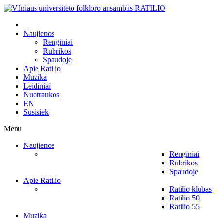
Naujienos
Renginiai
Rubrikos
Spaudoje
Apie Ratilio
Muzika
Leidiniai
Nuotraukos
EN
Susisiek
Menu
Naujienos
Renginiai
Rubrikos
Spaudoje
Apie Ratilio
Ratilio klubas
Ratilio 50
Ratilio 55
Muzika