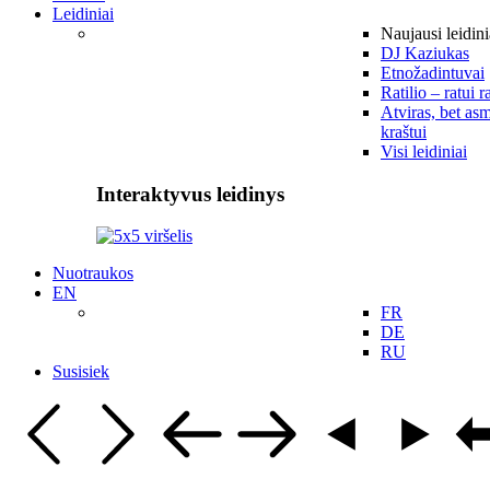
Leidiniai
Naujausi leidini
DJ Kaziukas
Etnožadintuvai
Ratilio – ratui r
Atviras, bet asm
kraštui
Visi leidiniai
Interaktyvus leidinys
Nuotraukos
EN
FR
DE
RU
Susisiek