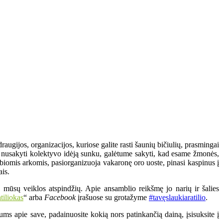
augijos, organizacijos, kuriose galite rasti šaunių bičiulių, prasmingai
pai nusakyti kolektyvo idėją sunku, galėtume sakyti, kad esame žmonės,
biomis arkomis, pasiorganizuoja vakaronę oro uoste, pinasi kaspinus į
ais.
 mūsų veiklos atspindžių. Apie ansamblio reikšmę jo narių ir šalies
tiliokas
“ arba
Facebook
įrašuose su grotažyme
#tavęslaukiaratilio
.
ms apie save, padainuosite kokią nors patinkančią dainą, įsisuksite į