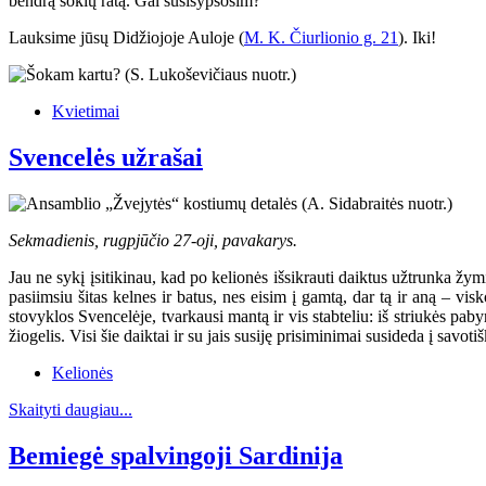
bendrą šokių ratą. Gal susišypsosim?
Lauksime jūsų Didžiojoje Auloje (
M. K. Čiurlionio g. 21
). Iki!
Kvietimai
Svencelės užrašai
Sekmadienis, rugpjūčio 27-oji, pavakarys.
Jau ne sykį įsitikinau, kad po kelionės išsikrauti daiktus užtrunka žymia
pasiimsiu šitas kelnes ir batus, nes eisim į gamtą, dar tą ir aną – visko
stovyklos Svencelėje, tvarkausi mantą ir vis stabteliu: iš striukės pab
žiogelis. Visi šie daiktai ir su jais susiję prisiminimai susideda į savoti
Kelionės
Skaityti daugiau...
Bemiegė spalvingoji Sardinija