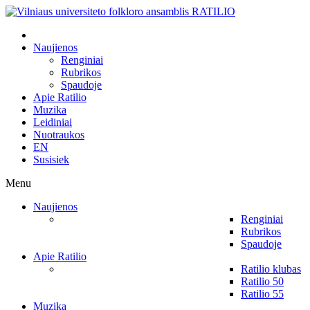
Naujienos
Renginiai
Rubrikos
Spaudoje
Apie Ratilio
Muzika
Leidiniai
Nuotraukos
EN
Susisiek
Menu
Naujienos
Renginiai
Rubrikos
Spaudoje
Apie Ratilio
Ratilio klubas
Ratilio 50
Ratilio 55
Muzika