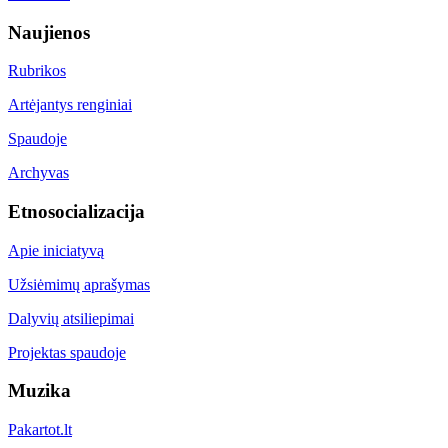
Naujienos
Rubrikos
Artėjantys renginiai
Spaudoje
Archyvas
Etnosocializacija
Apie iniciatyvą
Užsiėmimų aprašymas
Dalyvių atsiliepimai
Projektas spaudoje
Muzika
Pakartot.lt