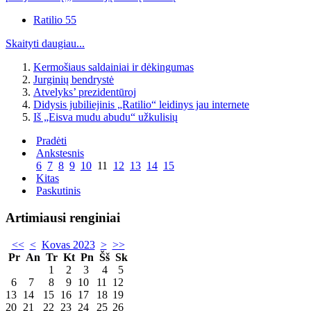
Ratilio 55
Skaityti daugiau...
Kermošiaus saldainiai ir dėkingumas
Jurginių bendrystė
Atvelyks’ prezidentūroj
Didysis jubiliejinis „Ratilio“ leidinys jau internete
Iš „Eisva mudu abudu“ užkulisių
Pradėti
Ankstesnis
6
7
8
9
10
11
12
13
14
15
Kitas
Paskutinis
Artimiausi renginiai
<<
<
Kovas 2023
>
>>
Pr
An
Tr
Kt
Pn
Šš
Sk
1
2
3
4
5
6
7
8
9
10
11
12
13
14
15
16
17
18
19
20
21
22
23
24
25
26