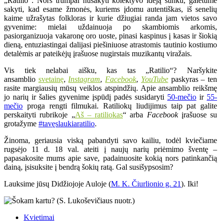
„Ratilio“. Nors trumpai nusakyti kolektyvo idėją sunku, galėtume
sakyti, kad esame žmonės, kuriems įdomu autentiškas, iš senelių
kaime užrašytas folkloras ir kurie džiugiai randa jam vietos savo
gyvenime: mielai uždainuoja po skambiomis arkomis,
pasiorganizuoja vakaronę oro uoste, pinasi kaspinus į kasas ir šiokią
dieną, entuziastingai dalijasi piešiniuose atrastomis tautinio kostiumo
detalėmis ar pateikėjų įrašuose nugirstais muzikantų viražais.
Vis tiek nelabai aišku, kas tas „Ratilio“? Naršykite
ansamblio
svetainę
,
Instagram
,
Facebook
,
YouTube
paskyras – ten
rasite margiausių mūsų veiklos atspindžių. Apie ansamblio reikšmę
jo narių ir šalies gyvenime įspūdį padės susidaryti
50-mečio
ir
55-
mečio
proga rengti filmukai. Ratiliokų liudijimus taip pat galite
perskaityti rubrikoje „
Aš – ratiliokas
“ arba
Facebook
įrašuose su
grotažyme
#tavęslaukiaratilio
.
Žinoma, geriausia viską pabandyti savo kailiu, todėl kviečiame
rugsėjo 11 d. 18 val. ateiti į naujų narių priėmimo šventę –
papasakosite mums apie save, padainuosite kokią nors patinkančią
dainą, įsisuksite į bendrą šokių ratą. Gal susišypsosim?
Lauksime jūsų Didžiojoje Auloje (
M. K. Čiurlionio g. 21
). Iki!
Kvietimai