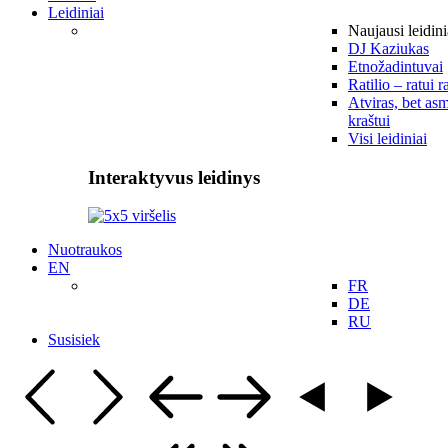
Leidiniai
Naujausi leidini
DJ Kaziukas
Etnožadintuvai
Ratilio – ratui r
Atviras, bet asm
kraštui
Visi leidiniai
Interaktyvus leidinys
Nuotraukos
EN
FR
DE
RU
Susisiek