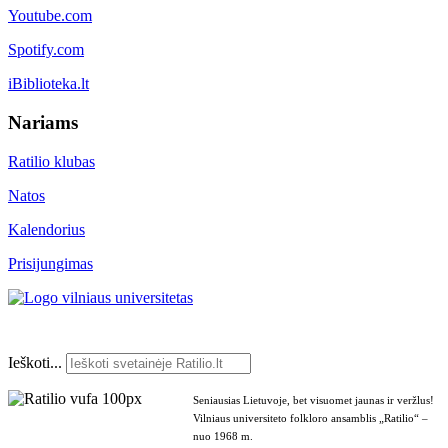
Youtube.com
Spotify.com
iBiblioteka.lt
Nariams
Ratilio klubas
Natos
Kalendorius
Prisijungimas
Ieškoti...
Seniausias Lietuvoje, bet visuomet jaunas ir veržlus!
Vilniaus universiteto folkloro ansamblis „Ratilio“ –
nuo 1968 m.