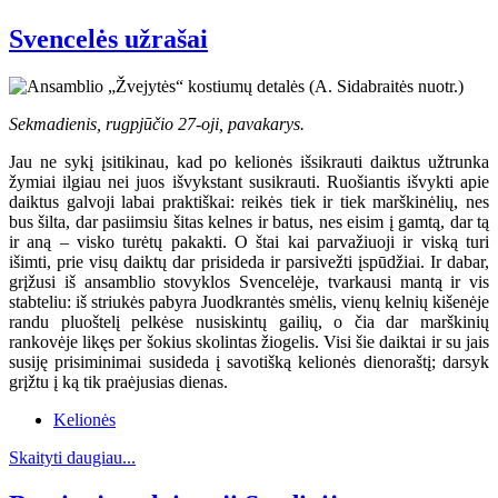
Svencelės užrašai
Sekmadienis, rugpjūčio 27-oji, pavakarys.
Jau ne sykį įsitikinau, kad po kelionės išsikrauti daiktus užtrunka
žymiai ilgiau nei juos išvykstant susikrauti. Ruošiantis išvykti apie
daiktus galvoji labai praktiškai: reikės tiek ir tiek marškinėlių, nes
bus šilta, dar pasiimsiu šitas kelnes ir batus, nes eisim į gamtą, dar tą
ir aną – visko turėtų pakakti. O štai kai parvažiuoji ir viską turi
išimti, prie visų daiktų dar prisideda ir parsivežti įspūdžiai. Ir dabar,
grįžusi iš ansamblio stovyklos Svencelėje, tvarkausi mantą ir vis
stabteliu: iš striukės pabyra Juodkrantės smėlis, vienų kelnių kišenėje
randu pluoštelį pelkėse nusiskintų gailių, o čia dar marškinių
rankovėje likęs per šokius skolintas žiogelis. Visi šie daiktai ir su jais
susiję prisiminimai susideda į savotišką kelionės dienoraštį; darsyk
grįžtu į ką tik praėjusias dienas.
Kelionės
Skaityti daugiau...