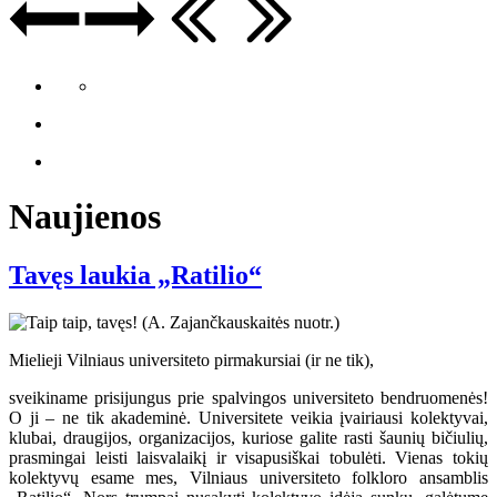
Naujienos
Tavęs laukia „Ratilio“
Mielieji Vilniaus universiteto pirmakursiai (ir ne tik),
sveikiname prisijungus prie spalvingos universiteto bendruomenės!
O ji – ne tik akademinė. Universitete veikia įvairiausi kolektyvai,
klubai, draugijos, organizacijos, kuriose galite rasti šaunių bičiulių,
prasmingai leisti laisvalaikį ir visapusiškai tobulėti. Vienas tokių
kolektyvų esame mes, Vilniaus universiteto folkloro ansamblis