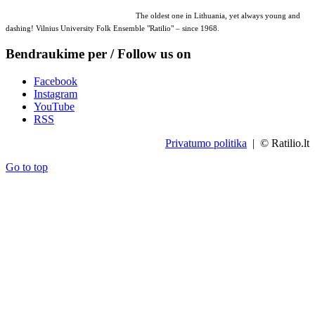
The oldest one in Lithuania, yet always young and
dashing! Vilnius University Folk Ensemble "Ratilio" – since 1968.
Bendraukime per / Follow us on
Facebook
Instagram
YouTube
RSS
Privatumo politika
| © Ratilio.lt
Go to top