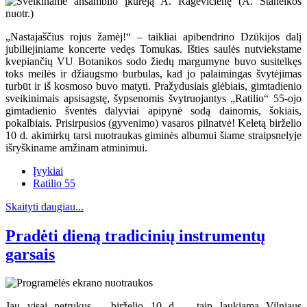
„Nastajaščius rojus žamėj!“ – taikliai apibendrino Dzūkijos dalį
jubiliejiniame koncerte vedęs Tomukas. Išties saulės nutviekstame
kvepiančių VU Botanikos sodo žiedų margumyne buvo susitelkęs
toks meilės ir džiaugsmo burbulas, kad jo palaimingas švytėjimas
turbūt ir iš kosmoso buvo matyti. Pražydusiais glėbiais, gimtadienio
sveikinimais apsisagstę, šypsenomis švytruojantys „Ratilio“ 55-ojo
gimtadienio šventės dalyviai apipynė sodą dainomis, šokiais,
pokalbiais. Prisirpusios (gyvenimo) vasaros pilnatvė! Keletą birželio
10 d. akimirkų tarsi nuotraukas giminės albumui šiame straipsnelyje
išryškiname amžinam atminimui.
Įvykiai
Ratilio 55
Skaityti daugiau...
Pradėti dieną tradicinių instrumentų
garsais
Jau visai netrukus – birželio 10 d. – taip laukiama Vilniaus