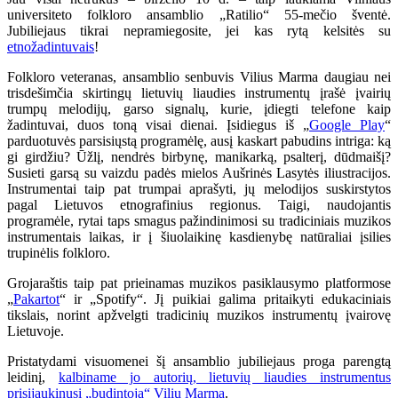
universiteto folkloro ansamblio „Ratilio“ 55-mečio šventė.
Jubiliejaus tikrai nepramiegosite, jei kas rytą kelsitės su
etnožadintuvais
!
Folkloro veteranas, ansamblio senbuvis Vilius Marma daugiau nei
trisdešimčia skirtingų lietuvių liaudies instrumentų įrašė įvairių
trumpų melodijų, garso signalų, kurie, įdiegti telefone kaip
žadintuvai, duos toną visai dienai. Įsidiegus iš „
Google Play
“
parduotuvės parsisiųstą programėlę, ausį kaskart pabudins intriga: ką
gi girdžiu? Ūžlį, nendrės birbynę, manikarką, psalterį, dūdmaišį?
Susieti garsą su vaizdu padės mielos Aušrinės Lasytės iliustracijos.
Instrumentai taip pat trumpai aprašyti, jų melodijos suskirstytos
pagal Lietuvos etnografinius regionus. Taigi, naudojantis
programėle, rytai taps smagus pažindinimosi su tradiciniais muzikos
instrumentais laikas, ir į šiuolaikinę kasdienybę natūraliai įsilies
trupinėlis folkloro.
Grojaraštis taip pat prieinamas muzikos pasiklausymo platformose
„
Pakartot
“ ir „Spotify“. Jį puikiai galima pritaikyti edukaciniais
tikslais, norint apžvelgti tradicinių muzikos instrumentų įvairovę
Lietuvoje.
Pristatydami visuomenei šį ansamblio jubiliejaus proga parengtą
leidinį,
kalbiname jo autorių, lietuvių liaudies instrumentus
prisijaukinusį „budintoją“ Vilių Marmą
.