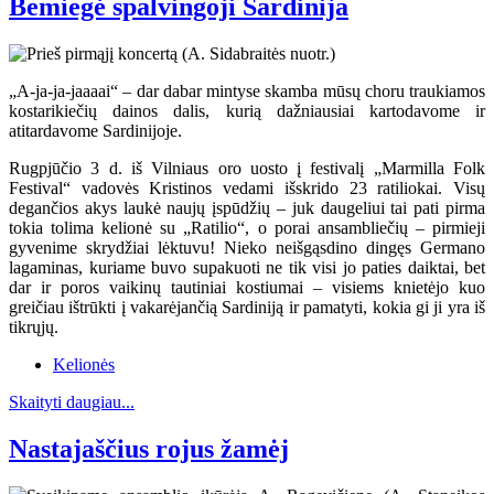
Bemiegė spalvingoji Sardinija
„A-ja-ja-jaaaai“ – dar dabar mintyse skamba mūsų choru traukiamos
kostarikiečių dainos dalis, kurią dažniausiai kartodavome ir
atitardavome Sardinijoje.
Rugpjūčio 3 d. iš Vilniaus oro uosto į festivalį „Marmilla Folk
Festival“ vadovės Kristinos vedami išskrido 23 ratiliokai. Visų
degančios akys laukė naujų įspūdžių – juk daugeliui tai pati pirma
tokia tolima kelionė su „Ratilio“, o porai ansambliečių – pirmieji
gyvenime skrydžiai lėktuvu! Nieko neišgąsdino dingęs Germano
lagaminas, kuriame buvo supakuoti ne tik visi jo paties daiktai, bet
dar ir poros vaikinų tautiniai kostiumai – visiems knietėjo kuo
greičiau ištrūkti į vakarėjančią Sardiniją ir pamatyti, kokia gi ji yra iš
tikrųjų.
Kelionės
Skaityti daugiau...
Nastajaščius rojus žamėj