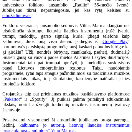
universiteto folkloro ansamblio „Ratilio“ 55-mečio šventė.
Jubiliejaus tikrai nepramiegosite, jei kas rytą kelsitės su
etnožadintuvais
!
Folkloro veteranas, ansamblio senbuvis Vilius Marma daugiau nei
trisdešimčia skirtingų lietuvių liaudies instrumentų įrašė įvairių
trumpų melodijų, garso signalų, kurie, įdiegti telefone kaip
žadintuvai, duos toną visai dienai. Įsidiegus iš „
Google Play
“
parduotuvės parsisiųstą programėlę, ausį kaskart pabudins intriga: ką
gi girdžiu? Ūžlį, nendrės birbynę, manikarką, psalterį, dūdmaišį?
Susieti garsą su vaizdu padės mielos Aušrinės Lasytės iliustracijos.
Instrumentai taip pat trumpai aprašyti, jų melodijos suskirstytos
pagal Lietuvos etnografinius regionus. Taigi, naudojantis
programėle, rytai taps smagus pažindinimosi su tradiciniais muzikos
instrumentais laikas, ir į šiuolaikinę kasdienybę natūraliai įsilies
trupinėlis folkloro.
Grojaraštis taip pat prieinamas muzikos pasiklausymo platformose
„
Pakartot
“ ir „Spotify“. Jį puikiai galima pritaikyti edukaciniais
tikslais, norint apžvelgti tradicinių muzikos instrumentų įvairovę
Lietuvoje.
Pristatydami visuomenei šį ansamblio jubiliejaus proga parengtą
leidinį,
kalbiname jo autorių, lietuvių liaudies instrumentus
prisijaukinusį „budintoją“ Vilių Marmą
.