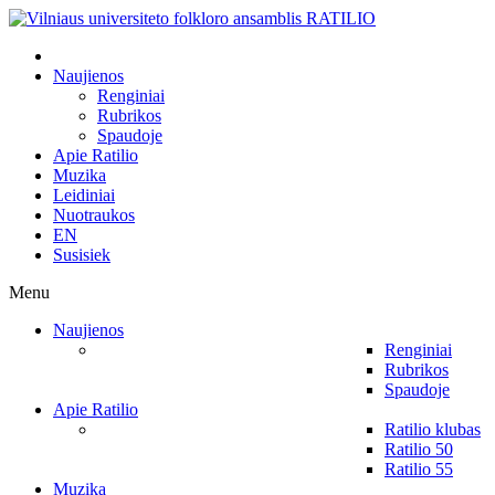
Naujienos
Renginiai
Rubrikos
Spaudoje
Apie Ratilio
Muzika
Leidiniai
Nuotraukos
EN
Susisiek
Menu
Naujienos
Renginiai
Rubrikos
Spaudoje
Apie Ratilio
Ratilio klubas
Ratilio 50
Ratilio 55
Muzika