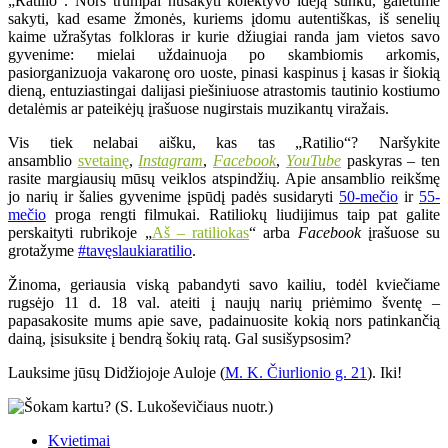
„Ratilio“. Nors trumpai nusakyti kolektyvo idėją sunku, galėtume
sakyti, kad esame žmonės, kuriems įdomu autentiškas, iš senelių
kaime užrašytas folkloras ir kurie džiugiai randa jam vietos savo
gyvenime: mielai uždainuoja po skambiomis arkomis,
pasiorganizuoja vakaronę oro uoste, pinasi kaspinus į kasas ir šiokią
dieną, entuziastingai dalijasi piešiniuose atrastomis tautinio kostiumo
detalėmis ar pateikėjų įrašuose nugirstais muzikantų viražais.
Vis tiek nelabai aišku, kas tas „Ratilio“? Naršykite
ansamblio
svetainę
,
Instagram
,
Facebook
,
YouTube
paskyras – ten
rasite margiausių mūsų veiklos atspindžių. Apie ansamblio reikšmę
jo narių ir šalies gyvenime įspūdį padės susidaryti
50-mečio
ir
55-
mečio
proga rengti filmukai. Ratiliokų liudijimus taip pat galite
perskaityti rubrikoje „
Aš – ratiliokas
“ arba
Facebook
įrašuose su
grotažyme
#tavęslaukiaratilio
.
Žinoma, geriausia viską pabandyti savo kailiu, todėl kviečiame
rugsėjo 11 d. 18 val. ateiti į naujų narių priėmimo šventę –
papasakosite mums apie save, padainuosite kokią nors patinkančią
dainą, įsisuksite į bendrą šokių ratą. Gal susišypsosim?
Lauksime jūsų Didžiojoje Auloje (
M. K. Čiurlionio g. 21
). Iki!
Kvietimai