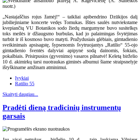
„Nastajaščius rojus žamėj!“ – taikliai apibendrino Dzūkijos dalį
jubiliejiniame koncerte vedęs Tomukas. Išties saulės nutviekstame
kvepiančių VU Botanikos sodo žiedų margumyne buvo susitelkęs
toks meilės ir džiaugsmo burbulas, kad jo palaimingas švytėjimas
turbūt ir iš kosmoso buvo matyti. Pražydusiais glėbiais, gimtadienio
sveikinimais apsisagstę, šypsenomis švytruojantys „Ratilio“ 55-ojo
gimtadienio šventės dalyviai apipynė sodą dainomis, šokiais,
pokalbiais. Prisirpusios (gyvenimo) vasaros pilnatvė! Keletą birželio
10 d. akimirkų tarsi nuotraukas giminės albumui šiame straipsnelyje
išryškiname amžinam atminimui.
Įvykiai
Ratilio 55
Skaityti daugiau...
Pradėti dieną tradicinių instrumentų
garsais
Jau visai netrukus – birželio 10 d. – taip laukiama Vilniaus