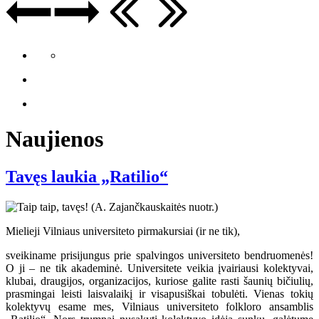
Naujienos
Tavęs laukia „Ratilio“
Mielieji Vilniaus universiteto pirmakursiai (ir ne tik),
sveikiname prisijungus prie spalvingos universiteto bendruomenės!
O ji – ne tik akademinė. Universitete veikia įvairiausi kolektyvai,
klubai, draugijos, organizacijos, kuriose galite rasti šaunių bičiulių,
prasmingai leisti laisvalaikį ir visapusiškai tobulėti. Vienas tokių
kolektyvų esame mes, Vilniaus universiteto folkloro ansamblis