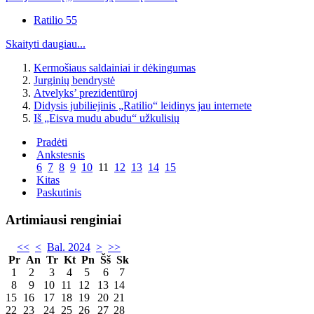
Ratilio 55
Skaityti daugiau...
Kermošiaus saldainiai ir dėkingumas
Jurginių bendrystė
Atvelyks’ prezidentūroj
Didysis jubiliejinis „Ratilio“ leidinys jau internete
Iš „Eisva mudu abudu“ užkulisių
Pradėti
Ankstesnis
6
7
8
9
10
11
12
13
14
15
Kitas
Paskutinis
Artimiausi renginiai
<<
<
Bal. 2024
>
>>
Pr
An
Tr
Kt
Pn
Šš
Sk
1
2
3
4
5
6
7
8
9
10
11
12
13
14
15
16
17
18
19
20
21
22
23
24
25
26
27
28