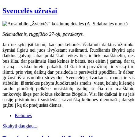
Svencelės užrašai
Sekmadienis, rugpjūčio 27-oji, pavakarys.
Jau ne sykį įsitikinau, kad po kelionės išsikrauti daiktus užtrunka
žymiai ilgiau nei juos išvykstant susikrauti. Ruošiantis išvykti apie
daiktus galvoji labai praktiškai: reikės tiek ir tiek marškinėlių, nes
bus šilta, dar pasiimsiu šitas kelnes ir batus, nes eisim į gamtą, dar tą
ir aną – visko turėtų pakakti. O štai kai parvažiuoji ir viską turi
išimti, prie visų daiktų dar prisideda ir parsivežti įspūdžiai. Ir dabar,
grįžusi iš ansamblio stovyklos Svencelėje, tvarkausi mantą ir vis
stabteliu: iš striukės pabyra Juodkrantės smėlis, vienų kelnių kišenėje
randu pluoštelį pelkėse nusiskintų gailių, o čia dar marškinių
rankovėje likęs per šokius skolintas žiogelis. Visi šie daiktai ir su jais
susiję prisiminimai susideda į savotišką kelionės dienoraštį; darsyk
grįžtu į ką tik praėjusias dienas.
Kelionės
Skaityti daugiau...