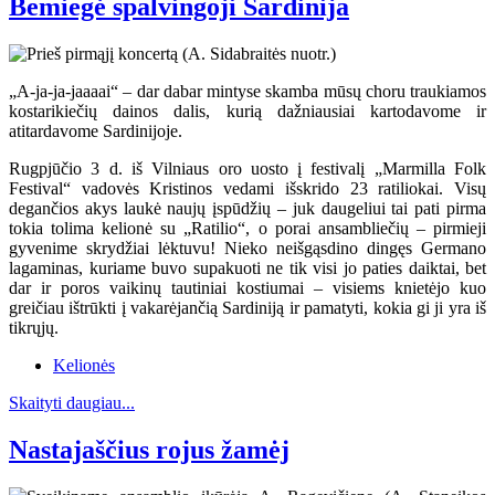
Bemiegė spalvingoji Sardinija
„A-ja-ja-jaaaai“ – dar dabar mintyse skamba mūsų choru traukiamos
kostarikiečių dainos dalis, kurią dažniausiai kartodavome ir
atitardavome Sardinijoje.
Rugpjūčio 3 d. iš Vilniaus oro uosto į festivalį „Marmilla Folk
Festival“ vadovės Kristinos vedami išskrido 23 ratiliokai. Visų
degančios akys laukė naujų įspūdžių – juk daugeliui tai pati pirma
tokia tolima kelionė su „Ratilio“, o porai ansambliečių – pirmieji
gyvenime skrydžiai lėktuvu! Nieko neišgąsdino dingęs Germano
lagaminas, kuriame buvo supakuoti ne tik visi jo paties daiktai, bet
dar ir poros vaikinų tautiniai kostiumai – visiems knietėjo kuo
greičiau ištrūkti į vakarėjančią Sardiniją ir pamatyti, kokia gi ji yra iš
tikrųjų.
Kelionės
Skaityti daugiau...
Nastajaščius rojus žamėj