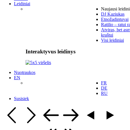
Leidiniai
Naujausi leidini
DJ Kaziukas
Etnožadintuvai
Ratilio – ratui r
Atviras, bet asm
kraštui
Visi leidiniai
Interaktyvus leidinys
Nuotraukos
EN
FR
DE
RU
Susisiek