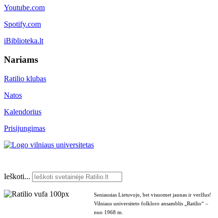
Youtube.com
Spotify.com
iBiblioteka.lt
Nariams
Ratilio klubas
Natos
Kalendorius
Prisijungimas
Ieškoti...
Seniausias Lietuvoje, bet visuomet jaunas ir veržlus!
Vilniaus universiteto folkloro ansamblis „Ratilio“ –
nuo 1968 m.