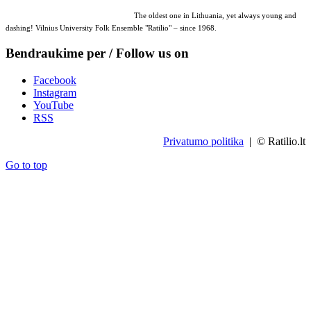
The oldest one in Lithuania, yet always young and
dashing! Vilnius University Folk Ensemble "Ratilio" – since 1968.
Bendraukime per / Follow us on
Facebook
Instagram
YouTube
RSS
Privatumo politika
| © Ratilio.lt
Go to top