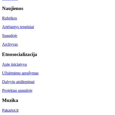
Naujienos
Rubrikos
Artėjantys renginiai
Spaudoje
Archyvas
Etnosocializacija
Apie iniciatyvą
Užsiėmimų aprašymas
Dalyvių atsiliepimai
Projektas spaudoje
Muzika
Pakartot.lt