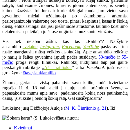
„Ratilio“. Nors trumpai nusakyti kolektyvo idėją sunku, galėtume
sakyti, kad esame žmonės, kuriems įdomu autentiškas, iš senelių
kaime užrašytas folkloras ir kurie džiugiai randa jam vietos savo
gyvenime: mielai uždainuoja po skambiomis arkomis,
pasiorganizuoja vakaronę oro uoste, pinasi kaspinus į kasas ir šiokią
dieną, entuziastingai dalijasi piešiniuose atrastomis tautinio kostiumo
detalėmis ar pateikėjų įrašuose nugirstais muzikantų viražais.
Vis tiek nelabai aišku, kas tas „Ratilio“? Naršykite
ansamblio
svetainę
,
Instagram
,
Facebook
,
YouTube
paskyras – ten
rasite margiausių mūsų veiklos atspindžių. Apie ansamblio reikšmę
jo narių ir šalies gyvenime įspūdį padės susidaryti
50-mečio
ir
55-
mečio
proga rengti filmukai. Ratiliokų liudijimus taip pat galite
perskaityti rubrikoje „
Aš – ratiliokas
“ arba
Facebook
įrašuose su
grotažyme
#tavęslaukiaratilio
.
Žinoma, geriausia viską pabandyti savo kailiu, todėl kviečiame
rugsėjo 11 d. 18 val. ateiti į naujų narių priėmimo šventę –
papasakosite mums apie save, padainuosite kokią nors patinkančią
dainą, įsisuksite į bendrą šokių ratą. Gal susišypsosim?
Lauksime jūsų Didžiojoje Auloje (
M. K. Čiurlionio g. 21
). Iki!
Kvietimai