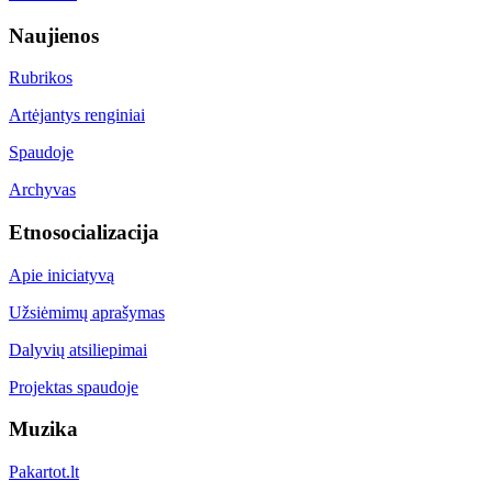
Naujienos
Rubrikos
Artėjantys renginiai
Spaudoje
Archyvas
Etnosocializacija
Apie iniciatyvą
Užsiėmimų aprašymas
Dalyvių atsiliepimai
Projektas spaudoje
Muzika
Pakartot.lt