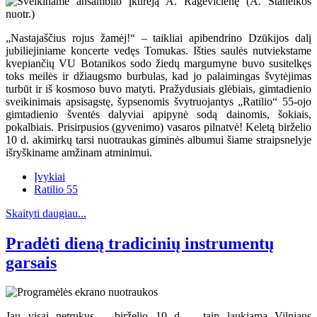
„Nastajaščius rojus žamėj!“ – taikliai apibendrino Dzūkijos dalį
jubiliejiniame koncerte vedęs Tomukas. Išties saulės nutviekstame
kvepiančių VU Botanikos sodo žiedų margumyne buvo susitelkęs
toks meilės ir džiaugsmo burbulas, kad jo palaimingas švytėjimas
turbūt ir iš kosmoso buvo matyti. Pražydusiais glėbiais, gimtadienio
sveikinimais apsisagstę, šypsenomis švytruojantys „Ratilio“ 55-ojo
gimtadienio šventės dalyviai apipynė sodą dainomis, šokiais,
pokalbiais. Prisirpusios (gyvenimo) vasaros pilnatvė! Keletą birželio
10 d. akimirkų tarsi nuotraukas giminės albumui šiame straipsnelyje
išryškiname amžinam atminimui.
Įvykiai
Ratilio 55
Skaityti daugiau...
Pradėti dieną tradicinių instrumentų
garsais
Jau visai netrukus – birželio 10 d. – taip laukiama Vilniaus