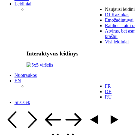
Leidiniai
Naujausi leidini
DJ Kaziukas
Etnožadintuvai
Ratilio – ratui r
Atviras, bet asm
kraštui
Visi leidiniai
Interaktyvus leidinys
Nuotraukos
EN
FR
DE
RU
Susisiek