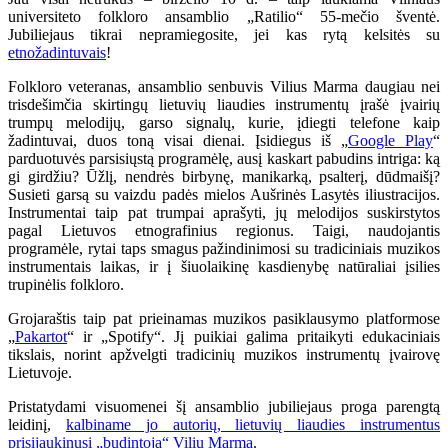
universiteto folkloro ansamblio „Ratilio“ 55-mečio šventė.
Jubiliejaus tikrai nepramiegosite, jei kas rytą kelsitės su
etnožadintuvais
!
Folkloro veteranas, ansamblio senbuvis Vilius Marma daugiau nei
trisdešimčia skirtingų lietuvių liaudies instrumentų įrašė įvairių
trumpų melodijų, garso signalų, kurie, įdiegti telefone kaip
žadintuvai, duos toną visai dienai. Įsidiegus iš „
Google Play
“
parduotuvės parsisiųstą programėlę, ausį kaskart pabudins intriga: ką
gi girdžiu? Ūžlį, nendrės birbynę, manikarką, psalterį, dūdmaišį?
Susieti garsą su vaizdu padės mielos Aušrinės Lasytės iliustracijos.
Instrumentai taip pat trumpai aprašyti, jų melodijos suskirstytos
pagal Lietuvos etnografinius regionus. Taigi, naudojantis
programėle, rytai taps smagus pažindinimosi su tradiciniais muzikos
instrumentais laikas, ir į šiuolaikinę kasdienybę natūraliai įsilies
trupinėlis folkloro.
Grojaraštis taip pat prieinamas muzikos pasiklausymo platformose
„
Pakartot
“ ir „Spotify“. Jį puikiai galima pritaikyti edukaciniais
tikslais, norint apžvelgti tradicinių muzikos instrumentų įvairovę
Lietuvoje.
Pristatydami visuomenei šį ansamblio jubiliejaus proga parengtą
leidinį,
kalbiname jo autorių, lietuvių liaudies instrumentus
prisijaukinusį „budintoją“ Vilių Marmą
.