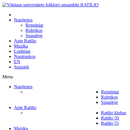
Naujienos
Renginiai
Rubrikos
Spaudoje
Apie Ratilio
Muzika
Leidiniai
Nuotraukos
EN
Susisiek
Menu
Naujienos
Renginiai
Rubrikos
Spaudoje
Apie Ratilio
Ratilio klubas
Ratilio 50
Ratilio 55
Muzika