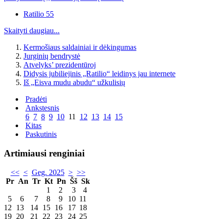
Ratilio 55
Skaityti daugiau...
Kermošiaus saldainiai ir dėkingumas
Jurginių bendrystė
Atvelyks’ prezidentūroj
Didysis jubiliejinis „Ratilio“ leidinys jau internete
Iš „Eisva mudu abudu“ užkulisių
Pradėti
Ankstesnis
6
7
8
9
10
11
12
13
14
15
Kitas
Paskutinis
Artimiausi renginiai
<<
<
Geg. 2025
>
>>
Pr
An
Tr
Kt
Pn
Šš
Sk
1
2
3
4
5
6
7
8
9
10
11
12
13
14
15
16
17
18
19
20
21
22
23
24
25