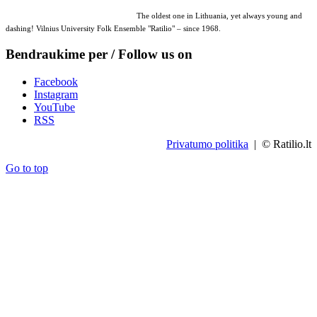
The oldest one in Lithuania, yet always young and
dashing! Vilnius University Folk Ensemble "Ratilio" – since 1968.
Bendraukime per / Follow us on
Facebook
Instagram
YouTube
RSS
Privatumo politika
| © Ratilio.lt
Go to top