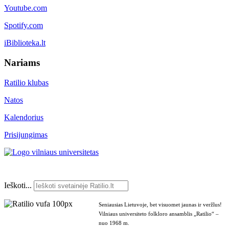
Youtube.com
Spotify.com
iBiblioteka.lt
Nariams
Ratilio klubas
Natos
Kalendorius
Prisijungimas
Ieškoti...
Seniausias Lietuvoje, bet visuomet jaunas ir veržlus!
Vilniaus universiteto folkloro ansamblis „Ratilio“ –
nuo 1968 m.