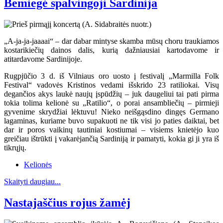
Bemiegė spalvingoji Sardinija
„A-ja-ja-jaaaai“ – dar dabar mintyse skamba mūsų choru traukiamos
kostarikiečių dainos dalis, kurią dažniausiai kartodavome ir
atitardavome Sardinijoje.
Rugpjūčio 3 d. iš Vilniaus oro uosto į festivalį „Marmilla Folk
Festival“ vadovės Kristinos vedami išskrido 23 ratiliokai. Visų
degančios akys laukė naujų įspūdžių – juk daugeliui tai pati pirma
tokia tolima kelionė su „Ratilio“, o porai ansambliečių – pirmieji
gyvenime skrydžiai lėktuvu! Nieko neišgąsdino dingęs Germano
lagaminas, kuriame buvo supakuoti ne tik visi jo paties daiktai, bet
dar ir poros vaikinų tautiniai kostiumai – visiems knietėjo kuo
greičiau ištrūkti į vakarėjančią Sardiniją ir pamatyti, kokia gi ji yra iš
tikrųjų.
Kelionės
Skaityti daugiau...
Nastajaščius rojus žamėj