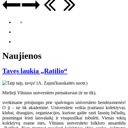
Naujienos
Tavęs laukia „Ratilio“
Mielieji Vilniaus universiteto pirmakursiai (ir ne tik),
sveikiname prisijungus prie spalvingos universiteto bendruomenės!
O ji – ne tik akademinė. Universitete veikia įvairiausi kolektyvai,
klubai, draugijos, organizacijos, kuriose galite rasti šaunių bičiulių,
prasmingai leisti laisvalaikį ir visapusiškai tobulėti. Vienas tokių
kolektyvų esame mes, Vilniaus universiteto folkloro ansamblis