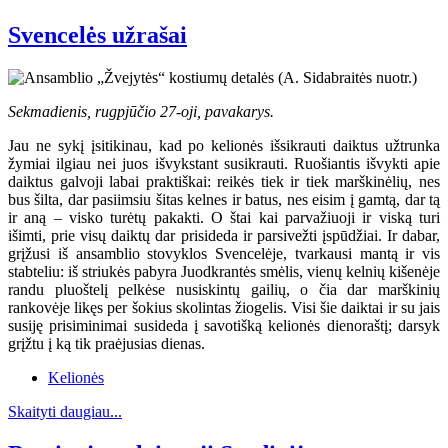
Svencelės užrašai
Sekmadienis, rugpjūčio 27-oji, pavakarys.
Jau ne sykį įsitikinau, kad po kelionės išsikrauti daiktus užtrunka
žymiai ilgiau nei juos išvykstant susikrauti. Ruošiantis išvykti apie
daiktus galvoji labai praktiškai: reikės tiek ir tiek marškinėlių, nes
bus šilta, dar pasiimsiu šitas kelnes ir batus, nes eisim į gamtą, dar tą
ir aną – visko turėtų pakakti. O štai kai parvažiuoji ir viską turi
išimti, prie visų daiktų dar prisideda ir parsivežti įspūdžiai. Ir dabar,
grįžusi iš ansamblio stovyklos Svencelėje, tvarkausi mantą ir vis
stabteliu: iš striukės pabyra Juodkrantės smėlis, vienų kelnių kišenėje
randu pluoštelį pelkėse nusiskintų gailių, o čia dar marškinių
rankovėje likęs per šokius skolintas žiogelis. Visi šie daiktai ir su jais
susiję prisiminimai susideda į savotišką kelionės dienoraštį; darsyk
grįžtu į ką tik praėjusias dienas.
Kelionės
Skaityti daugiau...