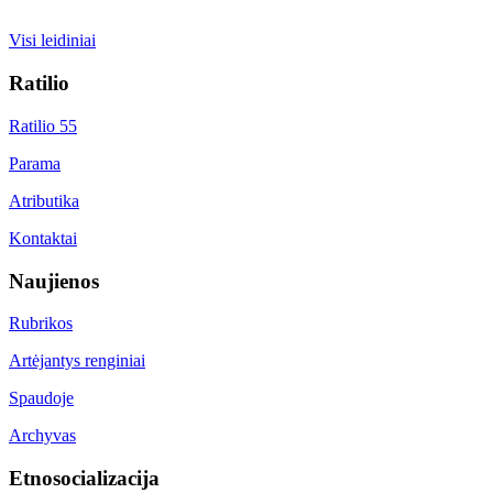
Visi leidiniai
Ratilio
Ratilio 55
Parama
Atributika
Kontaktai
Naujienos
Rubrikos
Artėjantys renginiai
Spaudoje
Archyvas
Etnosocializacija