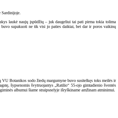
 Sardinijoje.
akys laukė naujų įspūdžių – juk daugeliui tai pati pirma tokia tolima
vo supakuoti ne tik visi jo paties daiktai, bet dar ir poros vaikinų
nčių VU Botanikos sodo žiedų margumyne buvo susitelkęs toks meilės ir
agstę, šypsenomis švytruojantys „Ratilio“ 55-ojo gimtadienio šventės
as giminės albumui šiame straipsnelyje išryškiname amžinam atminimui.