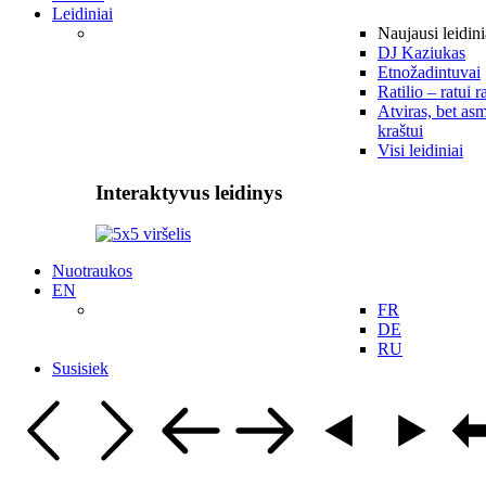
Leidiniai
Naujausi leidini
DJ Kaziukas
Etnožadintuvai
Ratilio – ratui r
Atviras, bet asm
kraštui
Visi leidiniai
Interaktyvus leidinys
Nuotraukos
EN
FR
DE
RU
Susisiek