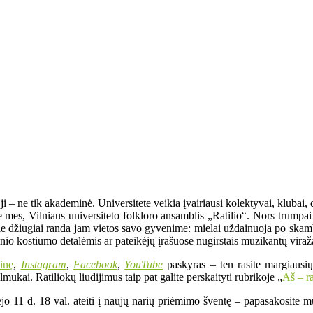
– ne tik akademinė. Universitete veikia įvairiausi kolektyvai, klubai, dr
same mes, Vilniaus universiteto folkloro ansamblis „Ratilio“. Nors trum
urie džiugiai randa jam vietos savo gyvenime: mielai uždainuoja po skam
utinio kostiumo detalėmis ar pateikėjų įrašuose nugirstais muzikantų viraž
ainę
,
Instagram
,
Facebook
,
YouTube
paskyras – ten rasite margiausių
lmukai. Ratiliokų liudijimus taip pat galite perskaityti rubrikoje „
Aš – ra
jo 11 d. 18 val. ateiti į naujų narių priėmimo šventę – papasakosite mu