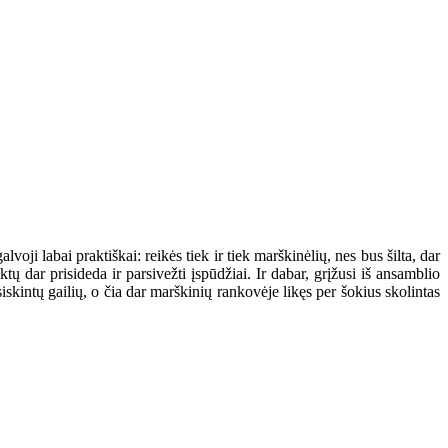
voji labai praktiškai: reikės tiek ir tiek marškinėlių, nes bus šilta, dar
iktų dar prisideda ir parsivežti įspūdžiai. Ir dabar, grįžusi iš ansamblio
iskintų gailių, o čia dar marškinių rankovėje likęs per šokius skolintas