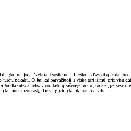
i ilgiau nei juos išvykstant susikrauti. Ruošiantis išvykti apie daiktus gal
 turėtų pakakti. O štai kai parvažiuoji ir viską turi išimti, prie visų da
yra Juodkrantės smėlis, vienų kelnių kišenėje randu pluoštelį pelkėse nus
šką kelionės dienoraštį; darsyk grįžtu į ką tik praėjusias dienas.