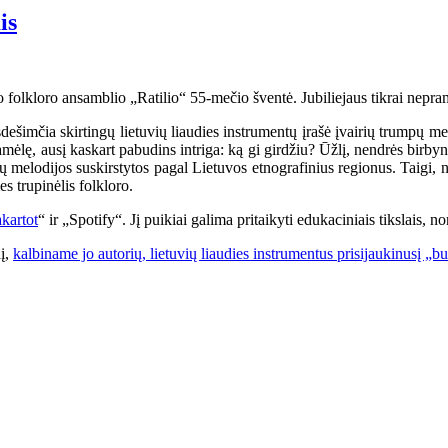
is
o folkloro ansamblio „Ratilio“ 55-mečio šventė. Jubiliejaus tikrai nepram
šimčia skirtingų lietuvių liaudies instrumentų įrašė įvairių trumpų melo
amėlę, ausį kaskart pabudins intriga: ką gi girdžiu? Ūžlį, nendrės birby
 jų melodijos suskirstytos pagal Lietuvos etnografinius regionus. Taigi,
es trupinėlis folkloro.
kartot
“ ir „Spotify“. Jį puikiai galima pritaikyti edukaciniais tikslais, 
nį,
kalbiname jo autorių, lietuvių liaudies instrumentus prisijaukinusį „