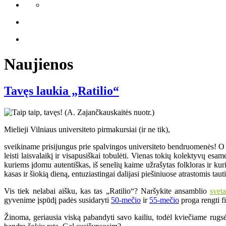
Naujienos
Tavęs laukia „Ratilio“
Mielieji Vilniaus universiteto pirmakursiai (ir ne tik),
sveikiname prisijungus prie spalvingos universiteto bendruomenės! O ji 
leisti laisvalaikį ir visapusiškai tobulėti. Vienas tokių kolektyvų e
kuriems įdomu autentiškas, iš senelių kaime užrašytas folkloras ir k
kasas ir šiokią dieną, entuziastingai dalijasi piešiniuose atrastomis ta
Vis tiek nelabai aišku, kas tas „Ratilio“? Naršykite ansamblio
svet
gyvenime įspūdį padės susidaryti
50-mečio
ir
55-mečio
proga rengti fi
Žinoma, geriausia viską pabandyti savo kailiu, todėl kviečiame rugsė