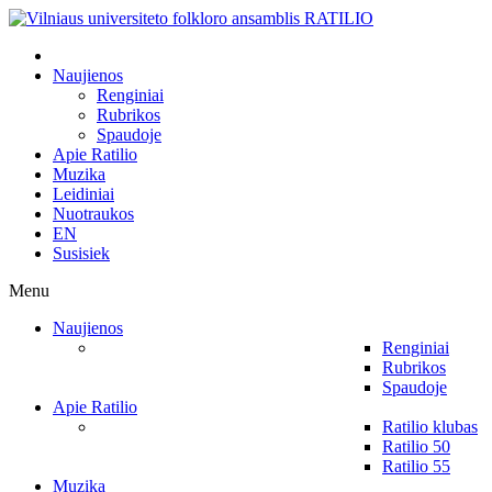
Naujienos
Renginiai
Rubrikos
Spaudoje
Apie Ratilio
Muzika
Leidiniai
Nuotraukos
EN
Susisiek
Menu
Naujienos
Renginiai
Rubrikos
Spaudoje
Apie Ratilio
Ratilio klubas
Ratilio 50
Ratilio 55
Muzika