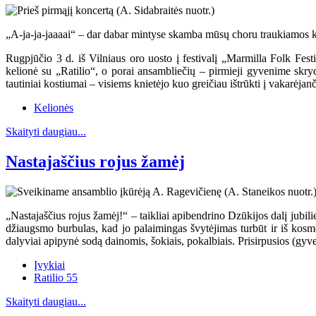
„A-ja-ja-jaaaai“ – dar dabar mintyse skamba mūsų choru traukiamos kos
Rugpjūčio 3 d. iš Vilniaus oro uosto į festivalį „Marmilla Folk Fest
kelionė su „Ratilio“, o porai ansambliečių – pirmieji gyvenime skry
tautiniai kostiumai – visiems knietėjo kuo greičiau ištrūkti į vakarėjanči
Kelionės
Skaityti daugiau...
Nastajaščius rojus žamėj
„Nastajaščius rojus žamėj!“ – taikliai apibendrino Dzūkijos dalį jub
džiaugsmo burbulas, kad jo palaimingas švytėjimas turbūt ir iš kosm
dalyviai apipynė sodą dainomis, šokiais, pokalbiais. Prisirpusios (gy
Įvykiai
Ratilio 55
Skaityti daugiau...