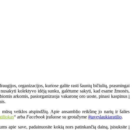
augijos, organizacijos, kuriose galite rasti šaunių bičiulių, prasmingai
pai nusakyti kolektyvo idėją sunku, galėtume sakyti, kad esame žmonės,
biomis arkomis, pasiorganizuoja vakaronę oro uoste, pinasi kaspinus į
ais.
 mūsų veiklos atspindžių. Apie ansamblio reikšmę jo narių ir šalies
tiliokas
“ arba
Facebook
įrašuose su grotažyme
#tavęslaukiaratilio
.
ms apie save, padainuosite kokią nors patinkančią dainą, įsisuksite į