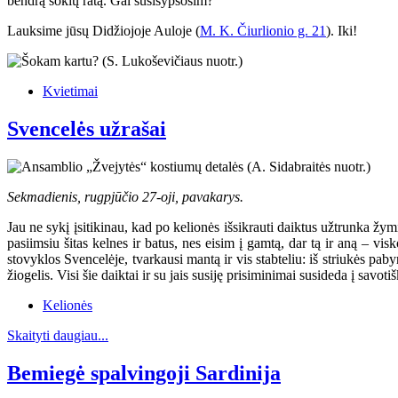
bendrą šokių ratą. Gal susišypsosim?
Lauksime jūsų Didžiojoje Auloje (
M. K. Čiurlionio g. 21
). Iki!
Kvietimai
Svencelės užrašai
Sekmadienis, rugpjūčio 27-oji, pavakarys.
Jau ne sykį įsitikinau, kad po kelionės išsikrauti daiktus užtrunka žymia
pasiimsiu šitas kelnes ir batus, nes eisim į gamtą, dar tą ir aną – visko
stovyklos Svencelėje, tvarkausi mantą ir vis stabteliu: iš striukės pab
žiogelis. Visi šie daiktai ir su jais susiję prisiminimai susideda į savoti
Kelionės
Skaityti daugiau...
Bemiegė spalvingoji Sardinija