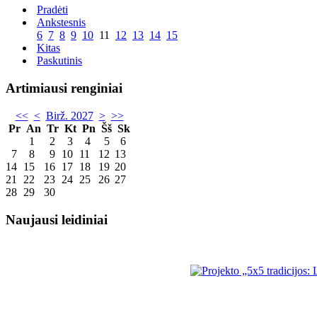
Pradėti
Ankstesnis
6
7
8
9
10
11
12
13
14
15
Kitas
Paskutinis
Artimiausi renginiai
<<
<
Birž. 2027
>
>>
Pr
An
Tr
Kt
Pn
Šš
Sk
1
2
3
4
5
6
7
8
9
10
11
12
13
14
15
16
17
18
19
20
21
22
23
24
25
26
27
28
29
30
Naujausi leidiniai