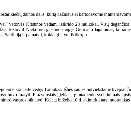
tarikiečių dainos dalis, kurią dažniausiai kartodavome ir atitardavome
ival“ vadovės Kristinos vedami išskrido 23 ratiliokai. Visų degančios 
džiai lėktuvu! Nieko neišgąsdino dingęs Germano lagaminas, kuriame bu
ą Sardiniją ir pamatyti, kokia gi ji yra iš tikrųjų.
iliejiniame koncerte vedęs Tomukas. Išties saulės nutviekstame kvepia
oso buvo matyti. Pražydusiais glėbiais, gimtadienio sveikinimais apsis
venimo) vasaros pilnatvė! Keletą birželio 10 d. akimirkų tarsi nuotrauk