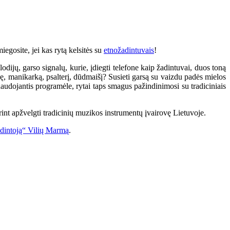
iegosite, jei kas rytą kelsitės su
etnožadintuvais
!
dijų, garso signalų, kurie, įdiegti telefone kaip žadintuvai, duos toną
nę, manikarką, psalterį, dūdmaišį? Susieti garsą su vaizdu padės mielos
 naudojantis programėle, rytai taps smagus pažindinimosi su tradiciniais
norint apžvelgti tradicinių muzikos instrumentų įvairovę Lietuvoje.
budintoją“ Vilių Marmą
.