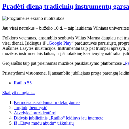
Pradėti dieną tradicinių instrumentų garsa
Jau visai netrukus – birželio 10 d. – taip laukiama Vilniaus universitet
Folkloro veteranas, ansamblio senbuvis Vilius Marma daugiau nei trisde
visai dienai. Įsidiegus iš „
Google Play
“ parduotuvės parsisiųstą progr
Aušrinės Lasytės iliustracijos. Instrumentai taip pat trumpai aprašyti,
muzikos instrumentais laikas, ir į šiuolaikinę kasdienybę natūraliai įsili
Grojaraštis taip pat prieinamas muzikos pasiklausymo platformose „
Pa
Pristatydami visuomenei šį ansamblio jubiliejaus proga parengtą leidi
Ratilio 55
Skaityti daugiau...
Kermošiaus saldainiai ir dėkingumas
Jurginių bendrystė
Atvelyks’ prezidentūroj
Didysis jubiliejinis „Ratilio“ leidinys jau internete
Iš „Eisva mudu abudu“ užkulisių