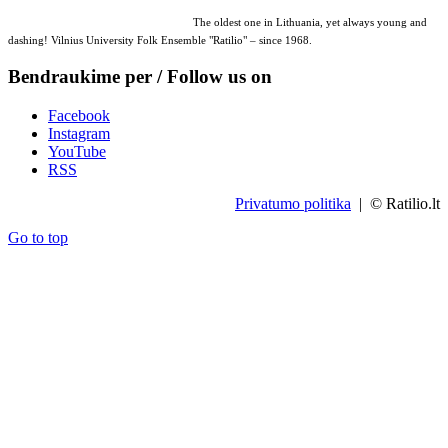
The oldest one in Lithuania, yet always young and
dashing! Vilnius University Folk Ensemble "Ratilio" – since 1968.
Bendraukime per / Follow us on
Facebook
Instagram
YouTube
RSS
Privatumo politika
| © Ratilio.lt
Go to top