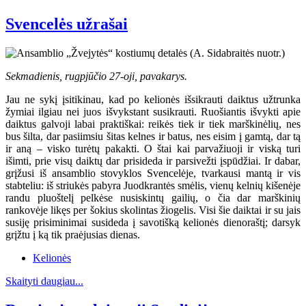
Svencelės užrašai
Sekmadienis, rugpjūčio 27-oji, pavakarys.
Jau ne sykį įsitikinau, kad po kelionės išsikrauti daiktus užtrunka
žymiai ilgiau nei juos išvykstant susikrauti. Ruošiantis išvykti apie
daiktus galvoji labai praktiškai: reikės tiek ir tiek marškinėlių, nes
bus šilta, dar pasiimsiu šitas kelnes ir batus, nes eisim į gamtą, dar tą
ir aną – visko turėtų pakakti. O štai kai parvažiuoji ir viską turi
išimti, prie visų daiktų dar prisideda ir parsivežti įspūdžiai. Ir dabar,
grįžusi iš ansamblio stovyklos Svencelėje, tvarkausi mantą ir vis
stabteliu: iš striukės pabyra Juodkrantės smėlis, vienų kelnių kišenėje
randu pluoštelį pelkėse nusiskintų gailių, o čia dar marškinių
rankovėje likęs per šokius skolintas žiogelis. Visi šie daiktai ir su jais
susiję prisiminimai susideda į savotišką kelionės dienoraštį; darsyk
grįžtu į ką tik praėjusias dienas.
Kelionės
Skaityti daugiau...