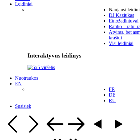
Leidiniai
Naujausi leidini
DJ Kaziukas
Etnožadintuvai
Ratilio – ratui r
Atviras, bet asm
kraštui
Visi leidiniai
Interaktyvus leidinys
Nuotraukos
EN
FR
DE
RU
Susisiek