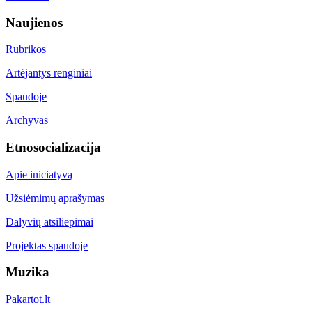
Naujienos
Rubrikos
Artėjantys renginiai
Spaudoje
Archyvas
Etnosocializacija
Apie iniciatyvą
Užsiėmimų aprašymas
Dalyvių atsiliepimai
Projektas spaudoje
Muzika
Pakartot.lt