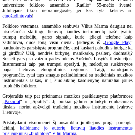
universiteto folkloro ansamblio „Ratilio“ 55-mečio šventė.
Jubiliejaus tikrai nepramiegosite, jei kas rytą kelsitės su
etnožadintuvais
!
Folkloro veteranas, ansamblio senbuvis Vilius Marma daugiau nei
trisdešimčia skirtingų lietuvių liaudies instrumentų įrašė įvairių
trumpų melodijų, garso signalų, kurie, įdiegti telefone kaip
žadintuvai, duos toną visai dienai. Įsidiegus iš „
Google Play
“
parduotuvės parsisiųstą programėlę, ausį kaskart pabudins intriga: ką
gi girdžiu? Ūžlį, nendrės birbynę, manikarką, psalterį, dūdmaišį?
Susieti garsą su vaizdu padės mielos Aušrinės Lasytės iliustracijos.
Instrumentai taip pat trumpai aprašyti, jų melodijos suskirstytos
pagal Lietuvos etnografinius regionus. Taigi, naudojantis
programėle, rytai taps smagus pažindinimosi su tradiciniais muzikos
instrumentais laikas, ir į šiuolaikinę kasdienybę natūraliai įsilies
trupinėlis folkloro.
Grojaraštis taip pat prieinamas muzikos pasiklausymo platformose
„
Pakartot
“ ir „Spotify“. Jį puikiai galima pritaikyti edukaciniais
tikslais, norint apžvelgti tradicinių muzikos instrumentų įvairovę
Lietuvoje.
Pristatydami visuomenei šį ansamblio jubiliejaus proga parengtą
leidinį,
kalbiname jo autorių, lietuvių liaudies instrumentus
prisijaukinusį „budintoją“ Vilių Marmą
.