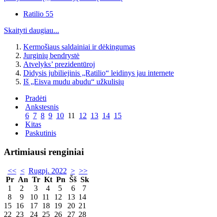
Ratilio 55
Skaityti daugiau...
Kermošiaus saldainiai ir dėkingumas
Jurginių bendrystė
Atvelyks’ prezidentūroj
Didysis jubiliejinis „Ratilio“ leidinys jau internete
Iš „Eisva mudu abudu“ užkulisių
Pradėti
Ankstesnis
6
7
8
9
10
11
12
13
14
15
Kitas
Paskutinis
Artimiausi renginiai
<<
<
Rugpj. 2022
>
>>
Pr
An
Tr
Kt
Pn
Šš
Sk
1
2
3
4
5
6
7
8
9
10
11
12
13
14
15
16
17
18
19
20
21
22
23
24
25
26
27
28