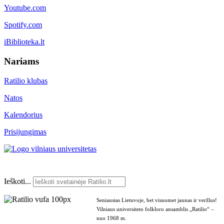
Youtube.com
Spotify.com
iBiblioteka.lt
Nariams
Ratilio klubas
Natos
Kalendorius
Prisijungimas
Ieškoti...
Seniausias Lietuvoje, bet visuomet jaunas ir veržlus!
Vilniaus universiteto folkloro ansamblis „Ratilio“ –
nuo 1968 m.