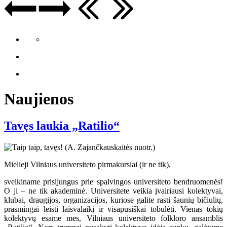
Naujienos
Tavęs laukia „Ratilio“
Mielieji Vilniaus universiteto pirmakursiai (ir ne tik),
sveikiname prisijungus prie spalvingos universiteto bendruomenės!
O ji – ne tik akademinė. Universitete veikia įvairiausi kolektyvai,
klubai, draugijos, organizacijos, kuriose galite rasti šaunių bičiulių,
prasmingai leisti laisvalaikį ir visapusiškai tobulėti. Vienas tokių
kolektyvų esame mes, Vilniaus universiteto folkloro ansamblis