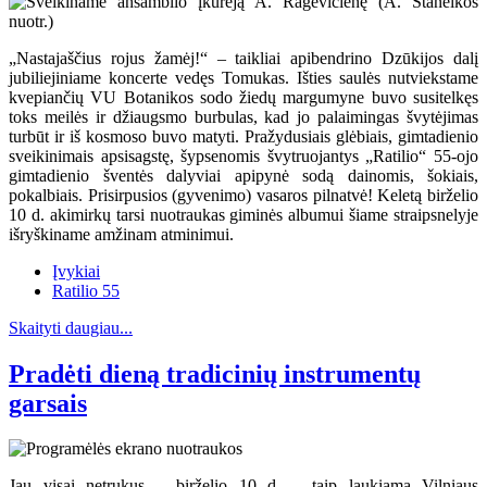
„Nastajaščius rojus žamėj!“ – taikliai apibendrino Dzūkijos dalį
jubiliejiniame koncerte vedęs Tomukas. Išties saulės nutviekstame
kvepiančių VU Botanikos sodo žiedų margumyne buvo susitelkęs
toks meilės ir džiaugsmo burbulas, kad jo palaimingas švytėjimas
turbūt ir iš kosmoso buvo matyti. Pražydusiais glėbiais, gimtadienio
sveikinimais apsisagstę, šypsenomis švytruojantys „Ratilio“ 55-ojo
gimtadienio šventės dalyviai apipynė sodą dainomis, šokiais,
pokalbiais. Prisirpusios (gyvenimo) vasaros pilnatvė! Keletą birželio
10 d. akimirkų tarsi nuotraukas giminės albumui šiame straipsnelyje
išryškiname amžinam atminimui.
Įvykiai
Ratilio 55
Skaityti daugiau...
Pradėti dieną tradicinių instrumentų
garsais
Jau visai netrukus – birželio 10 d. – taip laukiama Vilniaus