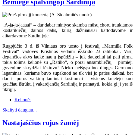
Bemiegė spalvingoji Sardinija
„A-ja-ja-jaaaai“ – dar dabar mintyse skamba mūsų choru traukiamos
kostarikiečių dainos dalis, kurią dažniausiai kartodavome ir
atitardavome Sardinijoje.
Rugpjūčio 3 d. iš Vilniaus oro uosto į festivalį „Marmilla Folk
Festival“ vadovės Kristinos vedami išskrido 23 ratiliokai. Visų
degančios akys laukė naujų įspūdžių – juk daugeliui tai pati pirma
tokia tolima kelionė su „Ratilio“, o porai ansambliečių – pirmieji
gyvenime skrydžiai lėktuvu! Nieko neišgąsdino dingęs Germano
lagaminas, kuriame buvo supakuoti ne tik visi jo paties daiktai, bet
dar ir poros vaikinų tautiniai kostiumai – visiems knietėjo kuo
greičiau ištrūkti į vakarėjančią Sardiniją ir pamatyti, kokia gi ji yra iš
tikrųjų.
Kelionės
Skaityti daugiau...
Nastajaščius rojus žamėj