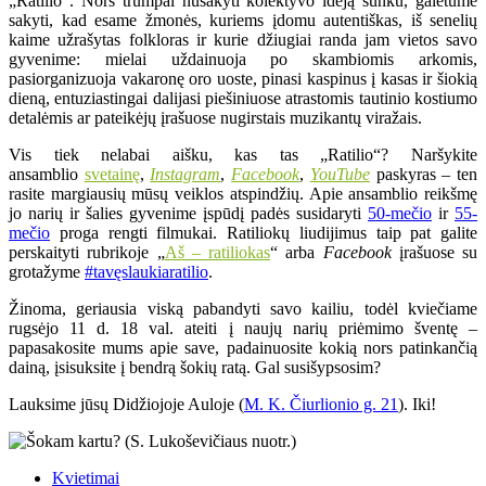
„Ratilio“. Nors trumpai nusakyti kolektyvo idėją sunku, galėtume
sakyti, kad esame žmonės, kuriems įdomu autentiškas, iš senelių
kaime užrašytas folkloras ir kurie džiugiai randa jam vietos savo
gyvenime: mielai uždainuoja po skambiomis arkomis,
pasiorganizuoja vakaronę oro uoste, pinasi kaspinus į kasas ir šiokią
dieną, entuziastingai dalijasi piešiniuose atrastomis tautinio kostiumo
detalėmis ar pateikėjų įrašuose nugirstais muzikantų viražais.
Vis tiek nelabai aišku, kas tas „Ratilio“? Naršykite
ansamblio
svetainę
,
Instagram
,
Facebook
,
YouTube
paskyras – ten
rasite margiausių mūsų veiklos atspindžių. Apie ansamblio reikšmę
jo narių ir šalies gyvenime įspūdį padės susidaryti
50-mečio
ir
55-
mečio
proga rengti filmukai. Ratiliokų liudijimus taip pat galite
perskaityti rubrikoje „
Aš – ratiliokas
“ arba
Facebook
įrašuose su
grotažyme
#tavęslaukiaratilio
.
Žinoma, geriausia viską pabandyti savo kailiu, todėl kviečiame
rugsėjo 11 d. 18 val. ateiti į naujų narių priėmimo šventę –
papasakosite mums apie save, padainuosite kokią nors patinkančią
dainą, įsisuksite į bendrą šokių ratą. Gal susišypsosim?
Lauksime jūsų Didžiojoje Auloje (
M. K. Čiurlionio g. 21
). Iki!
Kvietimai