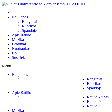
Naujienos
Renginiai
Rubrikos
Spaudoje
Apie Ratilio
Muzika
Leidiniai
Nuotraukos
EN
Susisiek
Menu
Naujienos
Renginiai
Rubrikos
Spaudoje
Apie Ratilio
Ratilio klubas
Ratilio 50
Ratilio 55
Muzika