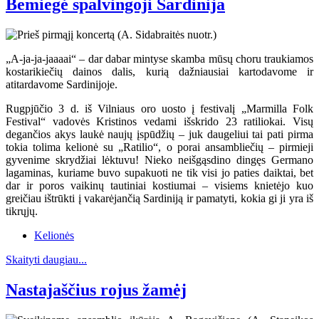
Bemiegė spalvingoji Sardinija
„A-ja-ja-jaaaai“ – dar dabar mintyse skamba mūsų choru traukiamos
kostarikiečių dainos dalis, kurią dažniausiai kartodavome ir
atitardavome Sardinijoje.
Rugpjūčio 3 d. iš Vilniaus oro uosto į festivalį „Marmilla Folk
Festival“ vadovės Kristinos vedami išskrido 23 ratiliokai. Visų
degančios akys laukė naujų įspūdžių – juk daugeliui tai pati pirma
tokia tolima kelionė su „Ratilio“, o porai ansambliečių – pirmieji
gyvenime skrydžiai lėktuvu! Nieko neišgąsdino dingęs Germano
lagaminas, kuriame buvo supakuoti ne tik visi jo paties daiktai, bet
dar ir poros vaikinų tautiniai kostiumai – visiems knietėjo kuo
greičiau ištrūkti į vakarėjančią Sardiniją ir pamatyti, kokia gi ji yra iš
tikrųjų.
Kelionės
Skaityti daugiau...
Nastajaščius rojus žamėj