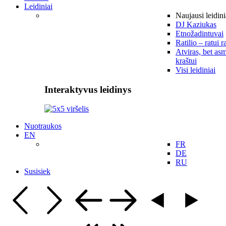
Leidiniai
Naujausi leidini
DJ Kaziukas
Etnožadintuvai
Ratilio – ratui r
Atviras, bet asm
kraštui
Visi leidiniai
Interaktyvus leidinys
Nuotraukos
EN
FR
DE
RU
Susisiek