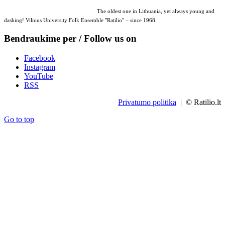
The oldest one in Lithuania, yet always young and
dashing! Vilnius University Folk Ensemble "Ratilio" – since 1968.
Bendraukime per / Follow us on
Facebook
Instagram
YouTube
RSS
Privatumo politika
| © Ratilio.lt
Go to top