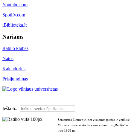
Youtube.com
Spotify.com
iBiblioteka.lt
Nariams
Ratilio klubas
Natos
Kalendorius
Prisijungimas
Ieškoti...
Seniausias Lietuvoje, bet visuomet jaunas ir veržlus!
Vilniaus universiteto folkloro ansamblis „Ratilio“ –
nuo 1968 m.