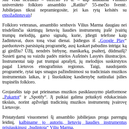
universiteto folkloro ansamblio „Ratilio“ 55-mečio šventė.
Jubiliejaus tikrai nepramiegosite, jei kas rytą kelsitės su
etnožadintuvais
!
Folkloro veteranas, ansamblio senbuvis Vilius Marma daugiau nei
trisdešimčia skirtingų lietuvių liaudies instrumentų įrašė įvairių
trumpų melodijų, garso signalų, kurie, įdiegti telefone kaip
žadintuvai, duos toną visai dienai. Įsidiegus iš „
Google Play
“
parduotuvės parsisiųstą programėlę, ausį kaskart pabudins intriga: ką
gi girdžiu? Ūžlį, nendrės birbynę, manikarką, psalterį, dūdmaišį?
Susieti garsą su vaizdu padės mielos Aušrinės Lasytės iliustracijos.
Instrumentai taip pat trumpai aprašyti, jų melodijos suskirstytos
pagal Lietuvos etnografinius regionus. Taigi, naudojantis
programėle, rytai taps smagus pažindinimosi su tradiciniais muzikos
instrumentais laikas, ir į šiuolaikinę kasdienybę natūraliai įsilies
trupinėlis folkloro.
Grojaraštis taip pat prieinamas muzikos pasiklausymo platformose
„
Pakartot
“ ir „Spotify“. Jį puikiai galima pritaikyti edukaciniais
tikslais, norint apžvelgti tradicinių muzikos instrumentų įvairovę
Lietuvoje.
Pristatydami visuomenei šį ansamblio jubiliejaus proga parengtą
leidinį,
kalbiname jo autorių, lietuvių liaudies instrumentus
prisijaukinusį „budintoją“ Vilių Marmą
.