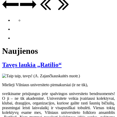
Naujienos
Tavęs laukia „Ratilio“
Mielieji Vilniaus universiteto pirmakursiai (ir ne tik),
sveikiname prisijungus prie spalvingos universiteto bendruomenės!
O ji – ne tik akademinė. Universitete veikia įvairiausi kolektyvai,
klubai, draugijos, organizacijos, kuriose galite rasti šaunių bičiulių,
prasmingai leisti laisvalaikį ir visapusiškai tobulėti. Vienas tokių
kolektyvų esame mes, Vilniaus universiteto folkloro ansamblis