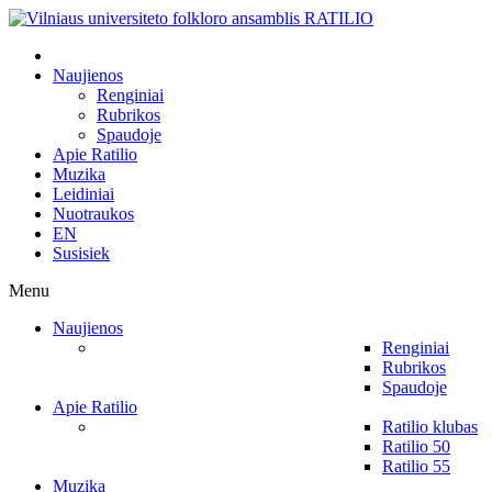
Naujienos
Renginiai
Rubrikos
Spaudoje
Apie Ratilio
Muzika
Leidiniai
Nuotraukos
EN
Susisiek
Menu
Naujienos
Renginiai
Rubrikos
Spaudoje
Apie Ratilio
Ratilio klubas
Ratilio 50
Ratilio 55
Muzika