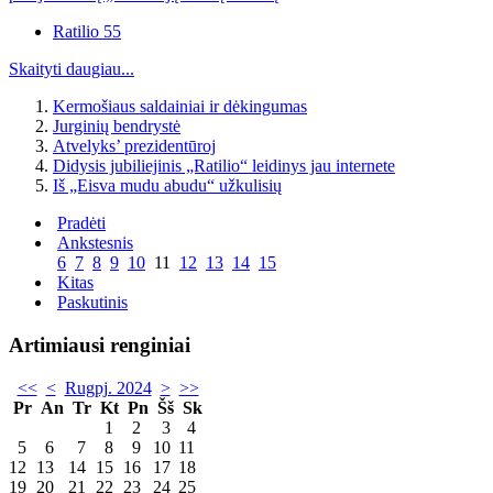
Ratilio 55
Skaityti daugiau...
Kermošiaus saldainiai ir dėkingumas
Jurginių bendrystė
Atvelyks’ prezidentūroj
Didysis jubiliejinis „Ratilio“ leidinys jau internete
Iš „Eisva mudu abudu“ užkulisių
Pradėti
Ankstesnis
6
7
8
9
10
11
12
13
14
15
Kitas
Paskutinis
Artimiausi renginiai
<<
<
Rugpj. 2024
>
>>
Pr
An
Tr
Kt
Pn
Šš
Sk
1
2
3
4
5
6
7
8
9
10
11
12
13
14
15
16
17
18
19
20
21
22
23
24
25