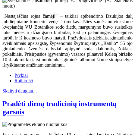
„Nastajaščius rojus žamėj!“ – taikliai apibendrino Dzūkijos dalį
jubiliejiniame koncerte vedęs Tomukas. Išties saulės nutviekstame
kvepiančių VU Botanikos sodo žiedų margumyne buvo susitelkęs
toks meilės ir džiaugsmo burbulas, kad jo palaimingas švytėjimas
turbūt ir iš kosmoso buvo matyti. Pražydusiais glėbiais, gimtadienio
sveikinimais apsisagstę, šypsenomis švytruojantys „Ratilio“ 55-ojo
gimtadienio šventės dalyviai apipynė sodą dainomis, šokiais,
pokalbiais. Prisirpusios (gyvenimo) vasaros pilnatvė! Keletą birželio
10 d. akimirkų tarsi nuotraukas giminės albumui šiame straipsnelyje
išryškiname amžinam atminimui.
Įvykiai
Ratilio 55
Skaityti daugiau...
Pradėti dieną tradicinių instrumentų
garsais
Jau visai netrukus – birželio 10 d. – taip laukiama Vilniaus