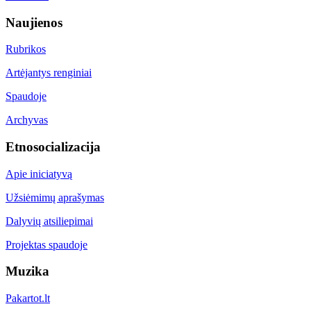
Naujienos
Rubrikos
Artėjantys renginiai
Spaudoje
Archyvas
Etnosocializacija
Apie iniciatyvą
Užsiėmimų aprašymas
Dalyvių atsiliepimai
Projektas spaudoje
Muzika
Pakartot.lt