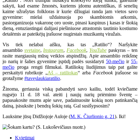
„Ratilio“. Nors trumpai nusakyti kolektyvo idėją sunku, galėtume
sakyti, kad esame žmonės, kuriems įdomu autentiškas, iš senelių
kaime užrašytas folkloras ir kurie džiugiai randa jam vietos savo
gyvenime: mielai uždainuoja po skambiomis arkomis,
pasiorganizuoja vakaronę oro uoste, pinasi kaspinus į kasas ir šiokią
dieną, entuziastingai dalijasi piešiniuose atrastomis tautinio kostiumo
detalėmis ar pateikėjų įrašuose nugirstais muzikantų viražais.
Vis tiek nelabai aišku, kas tas „Ratilio“? Naršykite
ansamblio
svetainę
,
Instagram
,
Facebook
,
YouTube
paskyras – ten
rasite margiausių mūsų veiklos atspindžių. Apie ansamblio reikšmę
jo narių ir šalies gyvenime įspūdį padės susidaryti
50-mečio
ir
55-
mečio
proga rengti filmukai. Ratiliokų liudijimus taip pat galite
perskaityti rubrikoje „
Aš – ratiliokas
“ arba
Facebook
įrašuose su
grotažyme
#tavęslaukiaratilio
.
Žinoma, geriausia viską pabandyti savo kailiu, todėl kviečiame
rugsėjo 11 d. 18 val. ateiti į naujų narių priėmimo šventę –
papasakosite mums apie save, padainuosite kokią nors patinkančią
dainą, įsisuksite į bendrą šokių ratą. Gal susišypsosim?
Lauksime jūsų Didžiojoje Auloje (
M. K. Čiurlionio g. 21
). Iki!
Kvietimai