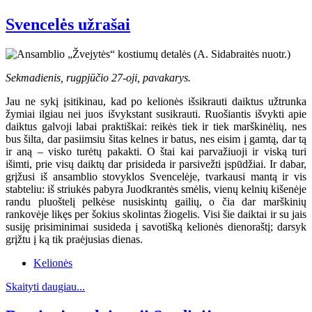
Svencelės užrašai
Sekmadienis, rugpjūčio 27-oji, pavakarys.
Jau ne sykį įsitikinau, kad po kelionės išsikrauti daiktus užtrunka
žymiai ilgiau nei juos išvykstant susikrauti. Ruošiantis išvykti apie
daiktus galvoji labai praktiškai: reikės tiek ir tiek marškinėlių, nes
bus šilta, dar pasiimsiu šitas kelnes ir batus, nes eisim į gamtą, dar tą
ir aną – visko turėtų pakakti. O štai kai parvažiuoji ir viską turi
išimti, prie visų daiktų dar prisideda ir parsivežti įspūdžiai. Ir dabar,
grįžusi iš ansamblio stovyklos Svencelėje, tvarkausi mantą ir vis
stabteliu: iš striukės pabyra Juodkrantės smėlis, vienų kelnių kišenėje
randu pluoštelį pelkėse nusiskintų gailių, o čia dar marškinių
rankovėje likęs per šokius skolintas žiogelis. Visi šie daiktai ir su jais
susiję prisiminimai susideda į savotišką kelionės dienoraštį; darsyk
grįžtu į ką tik praėjusias dienas.
Kelionės
Skaityti daugiau...