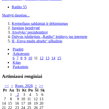
Ratilio 55
Skaityti daugiau...
Kermošiaus saldainiai ir dėkingumas
Jurginių bendrystė
Atvelyks’ prezidentūroj
Didysis jubiliejinis „Ratilio“ leidinys jau internete
Iš „Eisva mudu abudu“ užkulisių
Pradėti
Ankstesnis
6
7
8
9
10
11
12
13
14
15
Kitas
Paskutinis
Artimiausi renginiai
<<
<
Rugs. 2026
>
>>
Pr
An
Tr
Kt
Pn
Šš
Sk
1
2
3
4
5
6
7
8
9
10
11
12
13
14
15
16
17
18
19
20
21
22
23
24
25
26
27