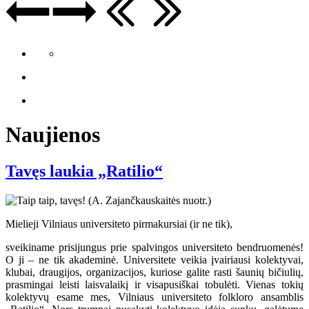
Naujienos
Tavęs laukia „Ratilio“
Mielieji Vilniaus universiteto pirmakursiai (ir ne tik),
sveikiname prisijungus prie spalvingos universiteto bendruomenės!
O ji – ne tik akademinė. Universitete veikia įvairiausi kolektyvai,
klubai, draugijos, organizacijos, kuriose galite rasti šaunių bičiulių,
prasmingai leisti laisvalaikį ir visapusiškai tobulėti. Vienas tokių
kolektyvų esame mes, Vilniaus universiteto folkloro ansamblis