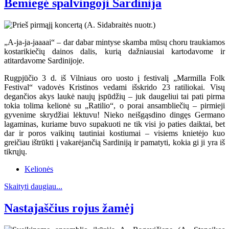
Bemiegė spalvingoji Sardinija
„A-ja-ja-jaaaai“ – dar dabar mintyse skamba mūsų choru traukiamos
kostarikiečių dainos dalis, kurią dažniausiai kartodavome ir
atitardavome Sardinijoje.
Rugpjūčio 3 d. iš Vilniaus oro uosto į festivalį „Marmilla Folk
Festival“ vadovės Kristinos vedami išskrido 23 ratiliokai. Visų
degančios akys laukė naujų įspūdžių – juk daugeliui tai pati pirma
tokia tolima kelionė su „Ratilio“, o porai ansambliečių – pirmieji
gyvenime skrydžiai lėktuvu! Nieko neišgąsdino dingęs Germano
lagaminas, kuriame buvo supakuoti ne tik visi jo paties daiktai, bet
dar ir poros vaikinų tautiniai kostiumai – visiems knietėjo kuo
greičiau ištrūkti į vakarėjančią Sardiniją ir pamatyti, kokia gi ji yra iš
tikrųjų.
Kelionės
Skaityti daugiau...
Nastajaščius rojus žamėj