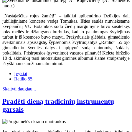
„Nastajaščius rojus žamėj!“ – taikliai apibendrino Dzūkijos dalį
jubiliejiniame koncerte vedęs Tomukas. Išties saulės nutviekstame
kvepiančių VU Botanikos sodo žiedų margumyne buvo susitelkęs
toks meilės ir džiaugsmo burbulas, kad jo palaimingas švytėjimas
turbūt ir iš kosmoso buvo matyti. Pražydusiais glėbiais, gimtadienio
sveikinimais apsisagstę, šypsenomis švytruojantys „Ratilio“ 55-ojo
gimtadienio šventės dalyviai apipynė sodą dainomis, šokiais,
pokalbiais. Prisirpusios (gyvenimo) vasaros pilnatvė! Keletą birželio
10 d. akimirkų tarsi nuotraukas giminės albumui šiame straipsnelyje
išryškiname amžinam atminimui.
Įvykiai
Ratilio 55
Skaityti daugiau...
Pradėti dieną tradicinių instrumentų
garsais
Jau visai netrukus – birželio 10 d. – taip laukiama Vilniaus