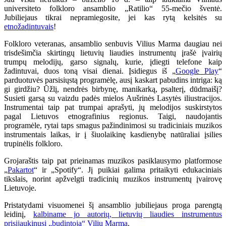
universiteto folkloro ansamblio „Ratilio“ 55-mečio šventė.
Jubiliejaus tikrai nepramiegosite, jei kas rytą kelsitės su
etnožadintuvais
!
Folkloro veteranas, ansamblio senbuvis Vilius Marma daugiau nei
trisdešimčia skirtingų lietuvių liaudies instrumentų įrašė įvairių
trumpų melodijų, garso signalų, kurie, įdiegti telefone kaip
žadintuvai, duos toną visai dienai. Įsidiegus iš „
Google Play
“
parduotuvės parsisiųstą programėlę, ausį kaskart pabudins intriga: ką
gi girdžiu? Ūžlį, nendrės birbynę, manikarką, psalterį, dūdmaišį?
Susieti garsą su vaizdu padės mielos Aušrinės Lasytės iliustracijos.
Instrumentai taip pat trumpai aprašyti, jų melodijos suskirstytos
pagal Lietuvos etnografinius regionus. Taigi, naudojantis
programėle, rytai taps smagus pažindinimosi su tradiciniais muzikos
instrumentais laikas, ir į šiuolaikinę kasdienybę natūraliai įsilies
trupinėlis folkloro.
Grojaraštis taip pat prieinamas muzikos pasiklausymo platformose
„
Pakartot
“ ir „Spotify“. Jį puikiai galima pritaikyti edukaciniais
tikslais, norint apžvelgti tradicinių muzikos instrumentų įvairovę
Lietuvoje.
Pristatydami visuomenei šį ansamblio jubiliejaus proga parengtą
leidinį,
kalbiname jo autorių, lietuvių liaudies instrumentus
prisijaukinusį „budintoją“ Vilių Marmą
.