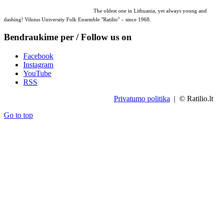
The oldest one in Lithuania, yet always young and
dashing! Vilnius University Folk Ensemble "Ratilio" – since 1968.
Bendraukime per / Follow us on
Facebook
Instagram
YouTube
RSS
Privatumo politika
| © Ratilio.lt
Go to top