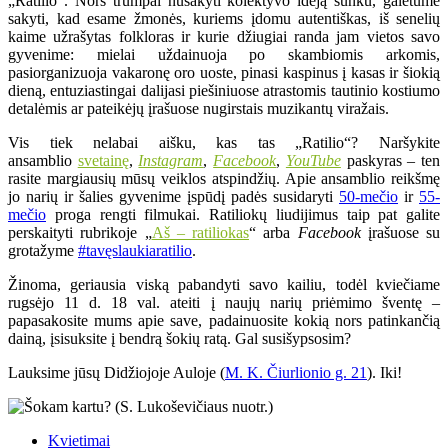
„Ratilio“. Nors trumpai nusakyti kolektyvo idėją sunku, galėtume
sakyti, kad esame žmonės, kuriems įdomu autentiškas, iš senelių
kaime užrašytas folkloras ir kurie džiugiai randa jam vietos savo
gyvenime: mielai uždainuoja po skambiomis arkomis,
pasiorganizuoja vakaronę oro uoste, pinasi kaspinus į kasas ir šiokią
dieną, entuziastingai dalijasi piešiniuose atrastomis tautinio kostiumo
detalėmis ar pateikėjų įrašuose nugirstais muzikantų viražais.
Vis tiek nelabai aišku, kas tas „Ratilio“? Naršykite
ansamblio
svetainę
,
Instagram
,
Facebook
,
YouTube
paskyras – ten
rasite margiausių mūsų veiklos atspindžių. Apie ansamblio reikšmę
jo narių ir šalies gyvenime įspūdį padės susidaryti
50-mečio
ir
55-
mečio
proga rengti filmukai. Ratiliokų liudijimus taip pat galite
perskaityti rubrikoje „
Aš – ratiliokas
“ arba
Facebook
įrašuose su
grotažyme
#tavęslaukiaratilio
.
Žinoma, geriausia viską pabandyti savo kailiu, todėl kviečiame
rugsėjo 11 d. 18 val. ateiti į naujų narių priėmimo šventę –
papasakosite mums apie save, padainuosite kokią nors patinkančią
dainą, įsisuksite į bendrą šokių ratą. Gal susišypsosim?
Lauksime jūsų Didžiojoje Auloje (
M. K. Čiurlionio g. 21
). Iki!
Kvietimai