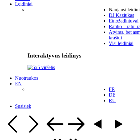
Leidiniai
Naujausi leidini
DJ Kaziukas
Etnožadintuvai
Ratilio – ratui r
Atviras, bet asm
kraštui
Visi leidiniai
Interaktyvus leidinys
Nuotraukos
EN
FR
DE
RU
Susisiek