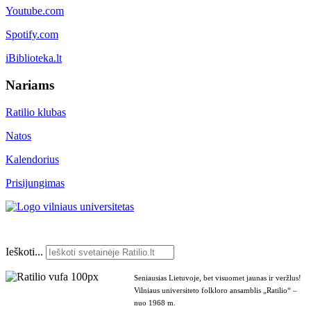
Youtube.com
Spotify.com
iBiblioteka.lt
Nariams
Ratilio klubas
Natos
Kalendorius
Prisijungimas
Ieškoti...
Seniausias Lietuvoje, bet visuomet jaunas ir veržlus!
Vilniaus universiteto folkloro ansamblis „Ratilio“ –
nuo 1968 m.