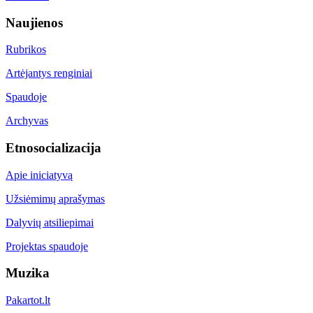
Naujienos
Rubrikos
Artėjantys renginiai
Spaudoje
Archyvas
Etnosocializacija
Apie iniciatyvą
Užsiėmimų aprašymas
Dalyvių atsiliepimai
Projektas spaudoje
Muzika
Pakartot.lt