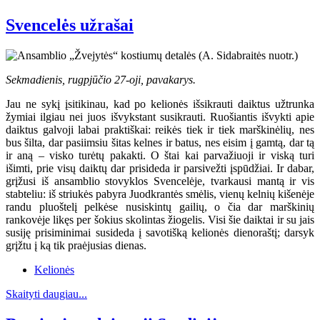
Svencelės užrašai
Sekmadienis, rugpjūčio 27-oji, pavakarys.
Jau ne sykį įsitikinau, kad po kelionės išsikrauti daiktus užtrunka
žymiai ilgiau nei juos išvykstant susikrauti. Ruošiantis išvykti apie
daiktus galvoji labai praktiškai: reikės tiek ir tiek marškinėlių, nes
bus šilta, dar pasiimsiu šitas kelnes ir batus, nes eisim į gamtą, dar tą
ir aną – visko turėtų pakakti. O štai kai parvažiuoji ir viską turi
išimti, prie visų daiktų dar prisideda ir parsivežti įspūdžiai. Ir dabar,
grįžusi iš ansamblio stovyklos Svencelėje, tvarkausi mantą ir vis
stabteliu: iš striukės pabyra Juodkrantės smėlis, vienų kelnių kišenėje
randu pluoštelį pelkėse nusiskintų gailių, o čia dar marškinių
rankovėje likęs per šokius skolintas žiogelis. Visi šie daiktai ir su jais
susiję prisiminimai susideda į savotišką kelionės dienoraštį; darsyk
grįžtu į ką tik praėjusias dienas.
Kelionės
Skaityti daugiau...