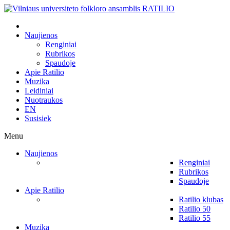
Naujienos
Renginiai
Rubrikos
Spaudoje
Apie Ratilio
Muzika
Leidiniai
Nuotraukos
EN
Susisiek
Menu
Naujienos
Renginiai
Rubrikos
Spaudoje
Apie Ratilio
Ratilio klubas
Ratilio 50
Ratilio 55
Muzika