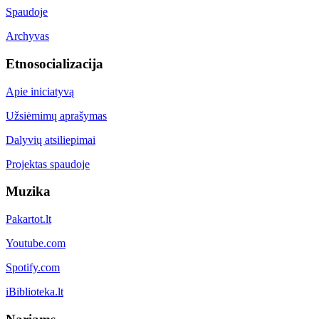
Spaudoje
Archyvas
Etnosocializacija
Apie iniciatyvą
Užsiėmimų aprašymas
Dalyvių atsiliepimai
Projektas spaudoje
Muzika
Pakartot.lt
Youtube.com
Spotify.com
iBiblioteka.lt