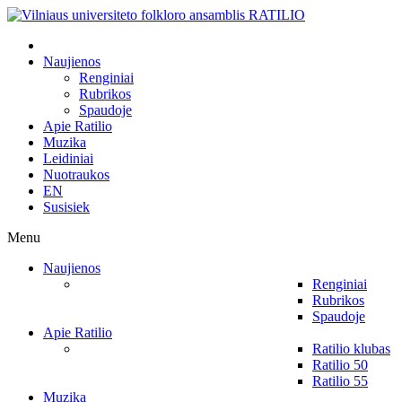
Naujienos
Renginiai
Rubrikos
Spaudoje
Apie Ratilio
Muzika
Leidiniai
Nuotraukos
EN
Susisiek
Menu
Naujienos
Renginiai
Rubrikos
Spaudoje
Apie Ratilio
Ratilio klubas
Ratilio 50
Ratilio 55
Muzika