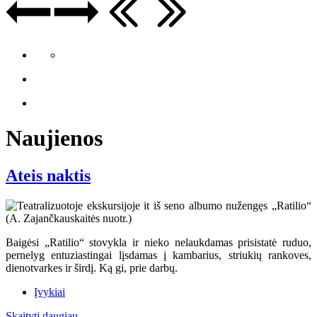
Naujienos
Ateis naktis
Baigėsi „Ratilio“ stovykla ir nieko nelaukdamas prisistatė ruduo,
pernelyg entuziastingai lįsdamas į kambarius, striukių rankoves,
dienotvarkes ir širdį. Ką gi, prie darbų.
Įvykiai
Skaityti daugiau...