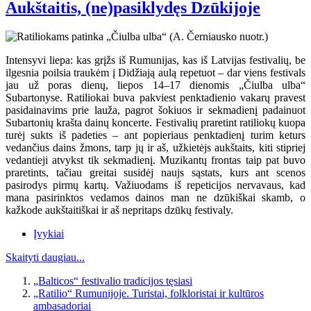
Aukštaitis, (ne)pasiklydęs Dzūkijoje
Intensyvi liepa: kas grįžs iš Rumunijas, kas iš Latvijas festivalių, be
ilgesnia poilsia traukėm į Didžiają aulą repetuot – dar viens festivals
jau už poras dienų, liepos 14–17 dienomis „Čiulba ulba“
Subartonyse. Ratiliokai buva pakviest penktadienio vakarų pravest
pasidainavims prie lauža, pagrot šokiuos ir sekmadienį padainuot
Subartonių krašta dainų koncerte. Festivalių praretint ratiliokų kuopa
turėj sukts iš padeties – ant popieriaus penktadienį turim keturs
vedančius dains žmons, tarp jų ir aš, užkietėjs aukštaits, kiti stipriej
vedantieji atvykst tik sekmadienį. Muzikantų frontas taip pat buvo
praretints, tačiau greitai susidėj naujs sąstats, kurs ant scenos
pasirodys pirmų kartų. Važiuodams iš repeticijos nervavaus, kad
mana pasirinktos vedamos dainos man ne dzūkiškai skamb, o
kažkode aukštaitiškai ir aš nepritaps dzūkų festivaly.
Įvykiai
Skaityti daugiau...
„Balticos“ festivalio tradicijos tęsiasi
„Ratilio“ Rumunijoje. Turistai, folkloristai ir kultūros
ambasadoriai