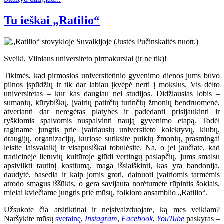
Tu ieškai „Ratilio“
Sveiki, Vilniaus universiteto pirmakursiai (ir ne tik)!
Tikimės, kad pirmosios universitetinio gyvenimo dienos jums buvo
pilnos įspūdžių ir tik dar labiau įkvėpė nerti į mokslus. Vis dėlto
universitetas – kur kas daugiau nei studijos. Didžiausias lobis –
sumanių, kūrybiškų, įvairių patirčių turinčių žmonių bendruomenė,
atverianti dar neregėtas platybes ir padedanti prisijaukinti ir
ryškiomis spalvomis nuspalvinti naują gyvenimo etapą. Todėl
raginame jungtis prie įvairiausių universiteto kolektyvų, klubų,
draugijų, organizacijų, kuriose sutiksite puikių žmonių, prasmingai
leisite laisvalaikį ir visapusiškai tobulėsite. Na, o jei jaučiate, kad
tradicinėje lietuvių kultūroje glūdi vertingų paslapčių, jums smalsu
apsivilkti tautinį kostiumą, maga išsiaiškinti, kas yra bandonija,
daudytė, basedla ir kaip jomis groti, dainuoti įvairiomis tarmėmis
atrodo smagus iššūkis, o gera savijauta norėtumėte rūpintis šokiais,
mielai kviečiame jungtis prie mūsų, folkloro ansamblio „Ratilio“.
Užsukote čia atsitiktinai ir neįsivaizduojate, ką mes veikiam?
Naršykite mūsų
svetainę
,
Instagram
,
Facebook
,
YouTube
paskyras –