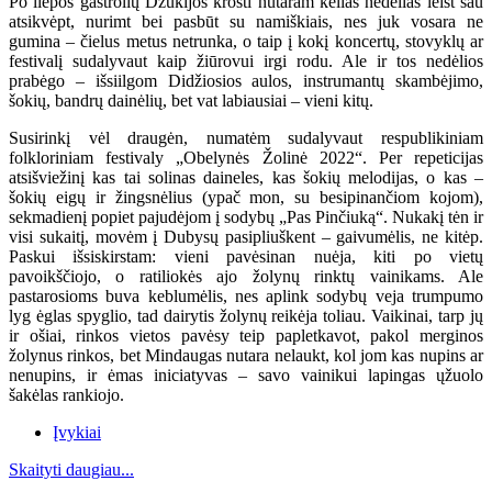
Po liepos gastrolių Dzūkijos krošti nutaram kelias nedėlias leist sau
atsikvėpt, nurimt bei pasbūt su namiškiais, nes juk vosara ne
gumina – čielus metus netrunka, o taip į kokį koncertų, stovyklų ar
festivalį sudalyvaut kaip žiūrovui irgi rodu. Ale ir tos nedėlios
prabėgo – išsiilgom Didžiosios aulos, instrumantų skambėjimo,
šokių, bandrų dainėlių, bet vat labiausiai – vieni kitų.
Susirinkį vėl draugėn, numatėm sudalyvaut respublikiniam
folkloriniam festivaly „Obelynės Žolinė 2022“. Per repeticijas
atsišviežinį kas tai solinas daineles, kas šokių melodijas, o kas –
šokių eigų ir žingsnėlius (ypač mon, su besipinančiom kojom),
sekmadienį popiet pajudėjom į sodybų „Pas Pinčiuką“. Nukakį tėn ir
visi sukaitį, movėm į Dubysų pasipliuškent – gaivumėlis, ne kitėp.
Paskui išsiskirstam: vieni pavėsinan nuėja, kiti po vietų
pavoikščiojo, o ratiliokės ajo žolynų rinktų vainikams. Ale
pastarosioms buva keblumėlis, nes aplink sodybų veja trumpumo
lyg ėglas spyglio, tad dairytis žolynų reikėja toliau. Vaikinai, tarp jų
ir ošiai, rinkos vietos pavėsy teip papletkavot, pakol merginos
žolynus rinkos, bet Mindaugas nutara nelaukt, kol jom kas nupins ar
nenupins, ir ėmas iniciatyvas – savo vainikui lapingas ųžuolo
šakėlas rankiojo.
Įvykiai
Skaityti daugiau...