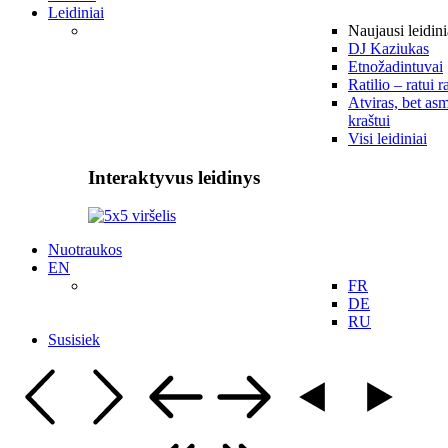
Leidiniai
Naujausi leidini
DJ Kaziukas
Etnožadintuvai
Ratilio – ratui r
Atviras, bet asm
kraštui
Visi leidiniai
Interaktyvus leidinys
Nuotraukos
EN
FR
DE
RU
Susisiek