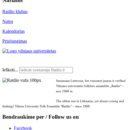
Nariams
Ratilio klubas
Natos
Kalendorius
Prisijungimas
Ieškoti...
Seniausias Lietuvoje, bet visuomet jaunas ir veržlus!
Vilniaus universiteto folkloro ansamblis „Ratilio“ –
nuo 1968 m.
The oldest one in Lithuania, yet always young and
dashing! Vilnius University Folk Ensemble "Ratilio" – since 1968.
Bendraukime per / Follow us on
Facebook