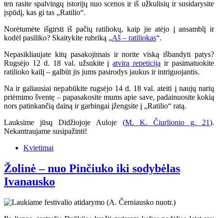
ten rasite spalvingų istorijų nuo scenos ir iš užkulisių ir susidarysite
įspūdį, kas gi tas „Ratilio“.
Norėtumėte išgirsti iš pačių ratiliokų, kaip jie atėjo į ansamblį ir
kodėl pasiliko? Skaitykite rubriką „
Aš – ratiliokas
“.
Nepasikliaujate kitų pasakojimais ir norite viską išbandyti patys?
Rugsėjo 12 d. 18 val. užsukite į
atvirą repeticiją
ir pasimatuokite
ratilioko kailį – galbūt jis jums pasirodys jaukus ir intriguojantis.
Na ir galiausiai nepabūkite rugsėjo 14 d. 18 val. ateiti į naujų narių
priėmimo šventę – papasakosite mums apie save, padainuosite kokią
nors patinkančią dainą ir garbingai įžengsite į „Ratilio“ ratą.
Lauksime jūsų Didžiojoje Auloje (
M. K. Čiurlionio g. 21
).
Nekantraujame susipažinti!
Kvietimai
Žolinė – nuo Pinčiuko iki sodybėlas
Ivanausko