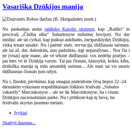
Vasariška Dzūkijos manija
Nu paskaitiau andai
ratilioko Karolio straipsnį
, kap „Ratilio“ in
pescivalį „Čiulba ulba“ Subartonyse nušutinę bovijosi. Nu dar
misliju: ale tai cyrkai, kap puikiai aukštaitis, (ne)pasiklydęs Dzūkijoj,
viską tenais susakė. Nu i paėmė
siuts
,
nervacija
, didžiausia sarmata:
ale tai aš, dar, daleiskim, nuo padzūkio, irgi neparašytau... Nor čia i
ne (visai) apie mane, ale vė sėkmė didžiausia: vos nedėlia praėjus –
jau mes vė in Dzūkiją varom. Tai jau čionais, klausykit, kokia, kiba,
dzūkiška manija tą mūs ansamblį suėmus... Ale man tai vis unaris
didžiausias čionais jum rašyti.
Nu i, žinokit,
pierkūnai
, kap smagiai praleidome čėsą liepos 22–24
dienukėm vykusiam respublikiniam folkloro festivaly „Subatos
vakarėly“ Marcinkonyse
– ale ne tik Marcinkonyse, ba i visam
Dzūkijos nacionaliniam parke. Nu i pritikom kap tę buvę, ba
festivalis skyrtas jaunimo metam.
Įvykiai
Skaityti daugiau...