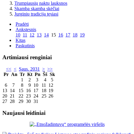
Trumpiausių naktų lauksnos
Skamba skamba skėčiai
Jurginių tradicija tęsiasi
Pradėti
Ankstesnis
10
11
12
13
14
15
16
17
18
19
Kitas
Paskutinis
Artimiausi renginiai
<<
<
Saus. 2031
>
>>
Pr
An
Tr
Kt
Pn
Šš
Sk
1
2
3
4
5
6
7
8
9
10
11
12
13
14
15
16
17
18
19
20
21
22
23
24
25
26
27
28
29
30
31
Naujausi leidiniai