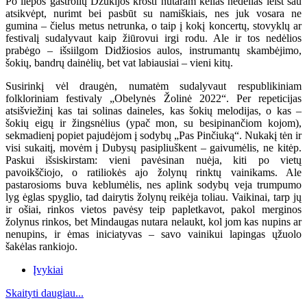
Po liepos gastrolių Dzūkijos krošti nutaram kelias nedėlias leist sau
atsikvėpt, nurimt bei pasbūt su namiškiais, nes juk vosara ne
gumina – čielus metus netrunka, o taip į kokį koncertų, stovyklų ar
festivalį sudalyvaut kaip žiūrovui irgi rodu. Ale ir tos nedėlios
prabėgo – išsiilgom Didžiosios aulos, instrumantų skambėjimo,
šokių, bandrų dainėlių, bet vat labiausiai – vieni kitų.
Susirinkį vėl draugėn, numatėm sudalyvaut respublikiniam
folkloriniam festivaly „Obelynės Žolinė 2022“. Per repeticijas
atsišviežinį kas tai solinas daineles, kas šokių melodijas, o kas –
šokių eigų ir žingsnėlius (ypač mon, su besipinančiom kojom),
sekmadienį popiet pajudėjom į sodybų „Pas Pinčiuką“. Nukakį tėn ir
visi sukaitį, movėm į Dubysų pasipliuškent – gaivumėlis, ne kitėp.
Paskui išsiskirstam: vieni pavėsinan nuėja, kiti po vietų
pavoikščiojo, o ratiliokės ajo žolynų rinktų vainikams. Ale
pastarosioms buva keblumėlis, nes aplink sodybų veja trumpumo
lyg ėglas spyglio, tad dairytis žolynų reikėja toliau. Vaikinai, tarp jų
ir ošiai, rinkos vietos pavėsy teip papletkavot, pakol merginos
žolynus rinkos, bet Mindaugas nutara nelaukt, kol jom kas nupins ar
nenupins, ir ėmas iniciatyvas – savo vainikui lapingas ųžuolo
šakėlas rankiojo.
Įvykiai
Skaityti daugiau...