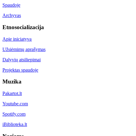
Spaudoje
Archyvas
Etnosocializacija
Apie iniciatyvą
Užsiėmimų aprašymas
Dalyvių atsiliepimai
Projektas spaudoje
Muzika
Pakartot.lt
Youtube.com
Spotify.com
iBiblioteka.lt