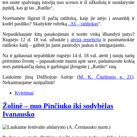
ten rasite spalvingų istorijų nuo scenos ir iš užkulisių ir susidarysite
įspūdį, kas gi tas „Ratilio“.
Norėtumėte išgirsti iš pačių ratiliokų, kaip jie atėjo į ansamblį ir
kodėl pasiliko? Skaitykite rubriką „
Aš – ratiliokas
“.
Nepasikliaujate kitų pasakojimais ir norite viską išbandyti patys?
Rugsėjo 12 d. 18 val. užsukite į
atvirą repeticiją
ir pasimatuokite
ratilioko kailį – galbūt jis jums pasirodys jaukus ir intriguojantis.
Na ir galiausiai nepabūkite rugsėjo 14 d. 18 val. ateiti į naujų narių
priėmimo šventę – papasakosite mums apie save, padainuosite kokią
nors patinkančią dainą ir garbingai įžengsite į „Ratilio“ ratą.
Lauksime jūsų Didžiojoje Auloje (
M. K. Čiurlionio g. 21
).
Nekantraujame susipažinti!
Kvietimai
Žolinė – nuo Pinčiuko iki sodybėlas
Ivanausko