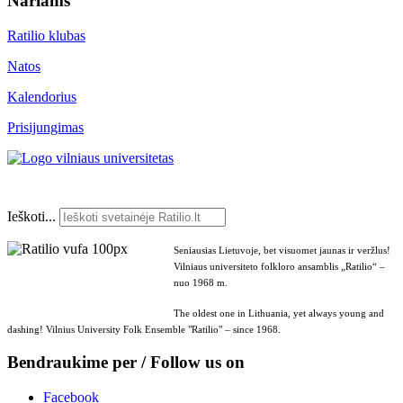
Nariams
Ratilio klubas
Natos
Kalendorius
Prisijungimas
Ieškoti...
Seniausias Lietuvoje, bet visuomet jaunas ir veržlus!
Vilniaus universiteto folkloro ansamblis „Ratilio“ –
nuo 1968 m.
The oldest one in Lithuania, yet always young and
dashing! Vilnius University Folk Ensemble "Ratilio" – since 1968.
Bendraukime per / Follow us on
Facebook