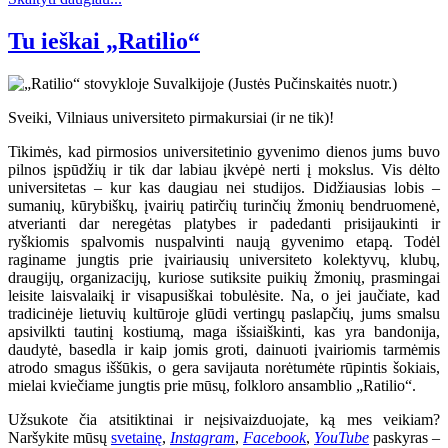
Tu ieškai „Ratilio“
Sveiki, Vilniaus universiteto pirmakursiai (ir ne tik)!
Tikimės, kad pirmosios universitetinio gyvenimo dienos jums buvo
pilnos įspūdžių ir tik dar labiau įkvėpė nerti į mokslus. Vis dėlto
universitetas – kur kas daugiau nei studijos. Didžiausias lobis –
sumanių, kūrybiškų, įvairių patirčių turinčių žmonių bendruomenė,
atverianti dar neregėtas platybes ir padedanti prisijaukinti ir
ryškiomis spalvomis nuspalvinti naują gyvenimo etapą. Todėl
raginame jungtis prie įvairiausių universiteto kolektyvų, klubų,
draugijų, organizacijų, kuriose sutiksite puikių žmonių, prasmingai
leisite laisvalaikį ir visapusiškai tobulėsite. Na, o jei jaučiate, kad
tradicinėje lietuvių kultūroje glūdi vertingų paslapčių, jums smalsu
apsivilkti tautinį kostiumą, maga išsiaiškinti, kas yra bandonija,
daudytė, basedla ir kaip jomis groti, dainuoti įvairiomis tarmėmis
atrodo smagus iššūkis, o gera savijauta norėtumėte rūpintis šokiais,
mielai kviečiame jungtis prie mūsų, folkloro ansamblio „Ratilio“.
Užsukote čia atsitiktinai ir neįsivaizduojate, ką mes veikiam?
Naršykite mūsų
svetainę
,
Instagram
,
Facebook
,
YouTube
paskyras –