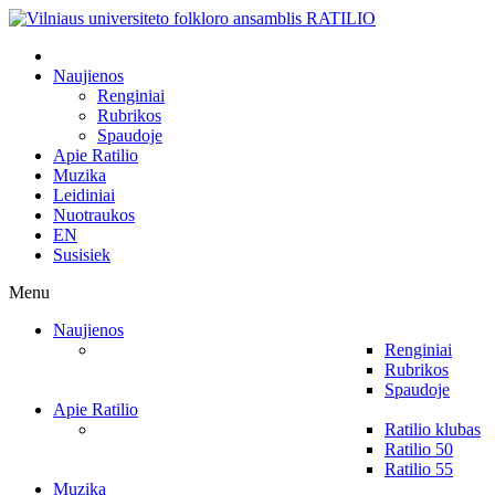
Naujienos
Renginiai
Rubrikos
Spaudoje
Apie Ratilio
Muzika
Leidiniai
Nuotraukos
EN
Susisiek
Menu
Naujienos
Renginiai
Rubrikos
Spaudoje
Apie Ratilio
Ratilio klubas
Ratilio 50
Ratilio 55
Muzika