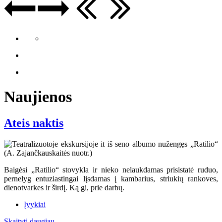
Naujienos
Ateis naktis
Baigėsi „Ratilio“ stovykla ir nieko nelaukdamas prisistatė ruduo,
pernelyg entuziastingai lįsdamas į kambarius, striukių rankoves,
dienotvarkes ir širdį. Ką gi, prie darbų.
Įvykiai
Skaityti daugiau...