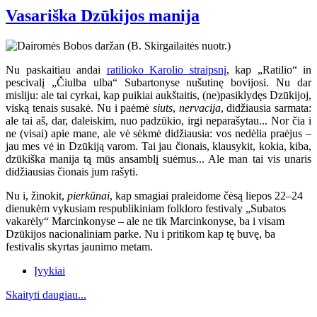
Vasariška Dzūkijos manija
Nu paskaitiau andai
ratilioko Karolio straipsnį
, kap „Ratilio“ in
pescivalį „Čiulba ulba“ Subartonyse nušutinę bovijosi. Nu dar
misliju: ale tai cyrkai, kap puikiai aukštaitis, (ne)pasiklydęs Dzūkijoj,
viską tenais susakė. Nu i paėmė
siuts
,
nervacija
, didžiausia sarmata:
ale tai aš, dar, daleiskim, nuo padzūkio, irgi neparašytau... Nor čia i
ne (visai) apie mane, ale vė sėkmė didžiausia: vos nedėlia praėjus –
jau mes vė in Dzūkiją varom. Tai jau čionais, klausykit, kokia, kiba,
dzūkiška manija tą mūs ansamblį suėmus... Ale man tai vis unaris
didžiausias čionais jum rašyti.
Nu i, žinokit,
pierkūnai
, kap smagiai praleidome čėsą liepos 22–24
dienukėm vykusiam respublikiniam folkloro festivaly „Subatos
vakarėly“ Marcinkonyse
– ale ne tik Marcinkonyse, ba i visam
Dzūkijos nacionaliniam parke. Nu i pritikom kap tę buvę, ba
festivalis skyrtas jaunimo metam.
Įvykiai
Skaityti daugiau...