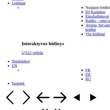
Leidiniai
Naujausi leidini
DJ Kaziukas
Etnožadintuvai
Ratilio – ratui r
Atviras, bet asm
kraštui
Visi leidiniai
Interaktyvus leidinys
Nuotraukos
EN
FR
DE
RU
Susisiek