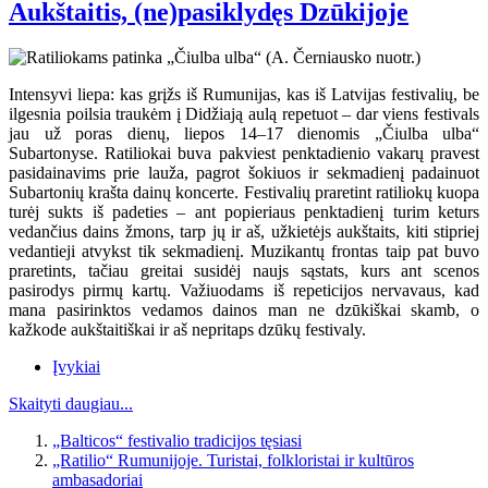
Aukštaitis, (ne)pasiklydęs Dzūkijoje
Intensyvi liepa: kas grįžs iš Rumunijas, kas iš Latvijas festivalių, be
ilgesnia poilsia traukėm į Didžiają aulą repetuot – dar viens festivals
jau už poras dienų, liepos 14–17 dienomis „Čiulba ulba“
Subartonyse. Ratiliokai buva pakviest penktadienio vakarų pravest
pasidainavims prie lauža, pagrot šokiuos ir sekmadienį padainuot
Subartonių krašta dainų koncerte. Festivalių praretint ratiliokų kuopa
turėj sukts iš padeties – ant popieriaus penktadienį turim keturs
vedančius dains žmons, tarp jų ir aš, užkietėjs aukštaits, kiti stipriej
vedantieji atvykst tik sekmadienį. Muzikantų frontas taip pat buvo
praretints, tačiau greitai susidėj naujs sąstats, kurs ant scenos
pasirodys pirmų kartų. Važiuodams iš repeticijos nervavaus, kad
mana pasirinktos vedamos dainos man ne dzūkiškai skamb, o
kažkode aukštaitiškai ir aš nepritaps dzūkų festivaly.
Įvykiai
Skaityti daugiau...
„Balticos“ festivalio tradicijos tęsiasi
„Ratilio“ Rumunijoje. Turistai, folkloristai ir kultūros
ambasadoriai