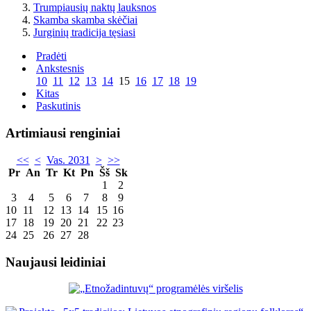
Trumpiausių naktų lauksnos
Skamba skamba skėčiai
Jurginių tradicija tęsiasi
Pradėti
Ankstesnis
10
11
12
13
14
15
16
17
18
19
Kitas
Paskutinis
Artimiausi renginiai
<<
<
Vas. 2031
>
>>
Pr
An
Tr
Kt
Pn
Šš
Sk
1
2
3
4
5
6
7
8
9
10
11
12
13
14
15
16
17
18
19
20
21
22
23
24
25
26
27
28
Naujausi leidiniai