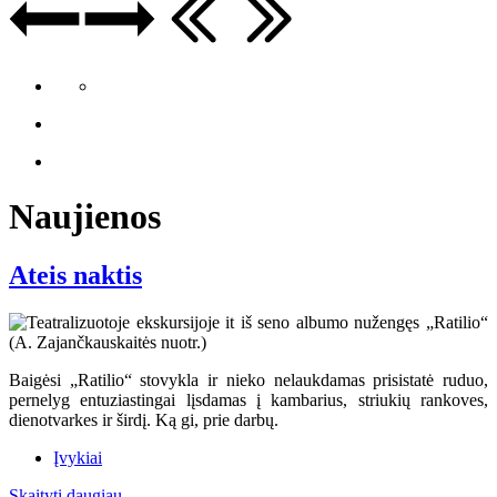
Naujienos
Ateis naktis
Baigėsi „Ratilio“ stovykla ir nieko nelaukdamas prisistatė ruduo,
pernelyg entuziastingai lįsdamas į kambarius, striukių rankoves,
dienotvarkes ir širdį. Ką gi, prie darbų.
Įvykiai
Skaityti daugiau...