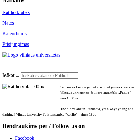
Nariams
Ratilio klubas
Natos
Kalendorius
Prisijungimas
Ieškoti...
Seniausias Lietuvoje, bet visuomet jaunas ir veržlus!
Vilniaus universiteto folkloro ansamblis „Ratilio“ –
nuo 1968 m.
The oldest one in Lithuania, yet always young and
dashing! Vilnius University Folk Ensemble "Ratilio" – since 1968.
Bendraukime per / Follow us on
Facebook