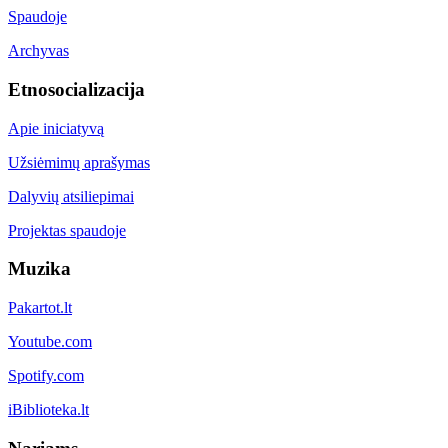
Spaudoje
Archyvas
Etnosocializacija
Apie iniciatyvą
Užsiėmimų aprašymas
Dalyvių atsiliepimai
Projektas spaudoje
Muzika
Pakartot.lt
Youtube.com
Spotify.com
iBiblioteka.lt