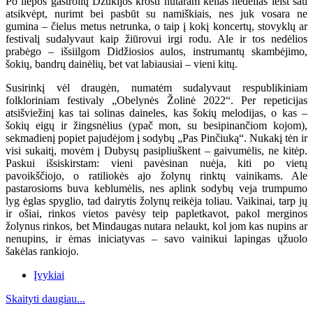
Po liepos gastrolių Dzūkijos krošti nutaram kelias nedėlias leist sau
atsikvėpt, nurimt bei pasbūt su namiškiais, nes juk vosara ne
gumina – čielus metus netrunka, o taip į kokį koncertų, stovyklų ar
festivalį sudalyvaut kaip žiūrovui irgi rodu. Ale ir tos nedėlios
prabėgo – išsiilgom Didžiosios aulos, instrumantų skambėjimo,
šokių, bandrų dainėlių, bet vat labiausiai – vieni kitų.
Susirinkį vėl draugėn, numatėm sudalyvaut respublikiniam
folkloriniam festivaly „Obelynės Žolinė 2022“. Per repeticijas
atsišviežinį kas tai solinas daineles, kas šokių melodijas, o kas –
šokių eigų ir žingsnėlius (ypač mon, su besipinančiom kojom),
sekmadienį popiet pajudėjom į sodybų „Pas Pinčiuką“. Nukakį tėn ir
visi sukaitį, movėm į Dubysų pasipliuškent – gaivumėlis, ne kitėp.
Paskui išsiskirstam: vieni pavėsinan nuėja, kiti po vietų
pavoikščiojo, o ratiliokės ajo žolynų rinktų vainikams. Ale
pastarosioms buva keblumėlis, nes aplink sodybų veja trumpumo
lyg ėglas spyglio, tad dairytis žolynų reikėja toliau. Vaikinai, tarp jų
ir ošiai, rinkos vietos pavėsy teip papletkavot, pakol merginos
žolynus rinkos, bet Mindaugas nutara nelaukt, kol jom kas nupins ar
nenupins, ir ėmas iniciatyvas – savo vainikui lapingas ųžuolo
šakėlas rankiojo.
Įvykiai
Skaityti daugiau...