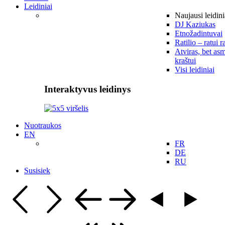
Leidiniai
Naujausi leidini
DJ Kaziukas
Etnožadintuvai
Ratilio – ratui r
Atviras, bet asm
kraštui
Visi leidiniai
Interaktyvus leidinys
Nuotraukos
EN
FR
DE
RU
Susisiek