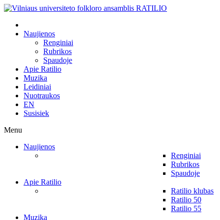
Naujienos
Renginiai
Rubrikos
Spaudoje
Apie Ratilio
Muzika
Leidiniai
Nuotraukos
EN
Susisiek
Menu
Naujienos
Renginiai
Rubrikos
Spaudoje
Apie Ratilio
Ratilio klubas
Ratilio 50
Ratilio 55
Muzika