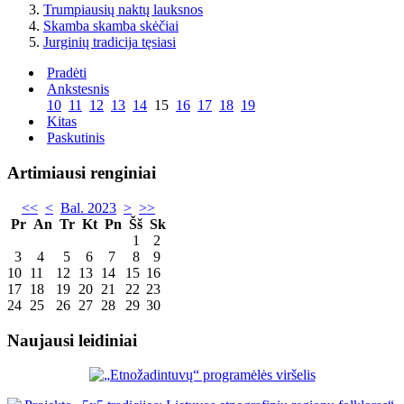
Trumpiausių naktų lauksnos
Skamba skamba skėčiai
Jurginių tradicija tęsiasi
Pradėti
Ankstesnis
10
11
12
13
14
15
16
17
18
19
Kitas
Paskutinis
Artimiausi renginiai
<<
<
Bal. 2023
>
>>
Pr
An
Tr
Kt
Pn
Šš
Sk
1
2
3
4
5
6
7
8
9
10
11
12
13
14
15
16
17
18
19
20
21
22
23
24
25
26
27
28
29
30
Naujausi leidiniai