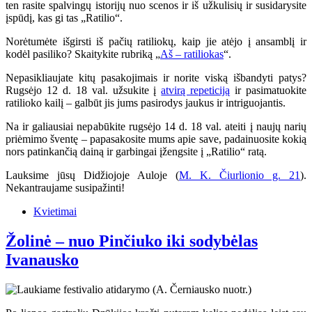
ten rasite spalvingų istorijų nuo scenos ir iš užkulisių ir susidarysite
įspūdį, kas gi tas „Ratilio“.
Norėtumėte išgirsti iš pačių ratiliokų, kaip jie atėjo į ansamblį ir
kodėl pasiliko? Skaitykite rubriką „
Aš – ratiliokas
“.
Nepasikliaujate kitų pasakojimais ir norite viską išbandyti patys?
Rugsėjo 12 d. 18 val. užsukite į
atvirą repeticiją
ir pasimatuokite
ratilioko kailį – galbūt jis jums pasirodys jaukus ir intriguojantis.
Na ir galiausiai nepabūkite rugsėjo 14 d. 18 val. ateiti į naujų narių
priėmimo šventę – papasakosite mums apie save, padainuosite kokią
nors patinkančią dainą ir garbingai įžengsite į „Ratilio“ ratą.
Lauksime jūsų Didžiojoje Auloje (
M. K. Čiurlionio g. 21
).
Nekantraujame susipažinti!
Kvietimai
Žolinė – nuo Pinčiuko iki sodybėlas
Ivanausko