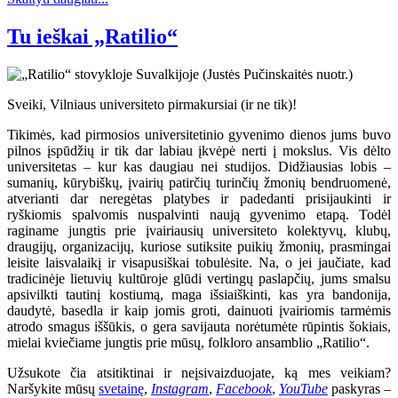
Tu ieškai „Ratilio“
Sveiki, Vilniaus universiteto pirmakursiai (ir ne tik)!
Tikimės, kad pirmosios universitetinio gyvenimo dienos jums buvo
pilnos įspūdžių ir tik dar labiau įkvėpė nerti į mokslus. Vis dėlto
universitetas – kur kas daugiau nei studijos. Didžiausias lobis –
sumanių, kūrybiškų, įvairių patirčių turinčių žmonių bendruomenė,
atverianti dar neregėtas platybes ir padedanti prisijaukinti ir
ryškiomis spalvomis nuspalvinti naują gyvenimo etapą. Todėl
raginame jungtis prie įvairiausių universiteto kolektyvų, klubų,
draugijų, organizacijų, kuriose sutiksite puikių žmonių, prasmingai
leisite laisvalaikį ir visapusiškai tobulėsite. Na, o jei jaučiate, kad
tradicinėje lietuvių kultūroje glūdi vertingų paslapčių, jums smalsu
apsivilkti tautinį kostiumą, maga išsiaiškinti, kas yra bandonija,
daudytė, basedla ir kaip jomis groti, dainuoti įvairiomis tarmėmis
atrodo smagus iššūkis, o gera savijauta norėtumėte rūpintis šokiais,
mielai kviečiame jungtis prie mūsų, folkloro ansamblio „Ratilio“.
Užsukote čia atsitiktinai ir neįsivaizduojate, ką mes veikiam?
Naršykite mūsų
svetainę
,
Instagram
,
Facebook
,
YouTube
paskyras –