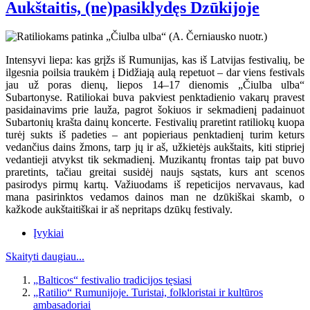
Aukštaitis, (ne)pasiklydęs Dzūkijoje
Intensyvi liepa: kas grįžs iš Rumunijas, kas iš Latvijas festivalių, be
ilgesnia poilsia traukėm į Didžiają aulą repetuot – dar viens festivals
jau už poras dienų, liepos 14–17 dienomis „Čiulba ulba“
Subartonyse. Ratiliokai buva pakviest penktadienio vakarų pravest
pasidainavims prie lauža, pagrot šokiuos ir sekmadienį padainuot
Subartonių krašta dainų koncerte. Festivalių praretint ratiliokų kuopa
turėj sukts iš padeties – ant popieriaus penktadienį turim keturs
vedančius dains žmons, tarp jų ir aš, užkietėjs aukštaits, kiti stipriej
vedantieji atvykst tik sekmadienį. Muzikantų frontas taip pat buvo
praretints, tačiau greitai susidėj naujs sąstats, kurs ant scenos
pasirodys pirmų kartų. Važiuodams iš repeticijos nervavaus, kad
mana pasirinktos vedamos dainos man ne dzūkiškai skamb, o
kažkode aukštaitiškai ir aš nepritaps dzūkų festivaly.
Įvykiai
Skaityti daugiau...
„Balticos“ festivalio tradicijos tęsiasi
„Ratilio“ Rumunijoje. Turistai, folkloristai ir kultūros
ambasadoriai