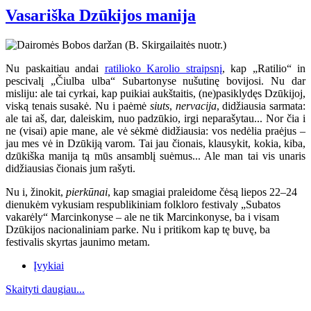
Vasariška Dzūkijos manija
Nu paskaitiau andai
ratilioko Karolio straipsnį
, kap „Ratilio“ in
pescivalį „Čiulba ulba“ Subartonyse nušutinę bovijosi. Nu dar
misliju: ale tai cyrkai, kap puikiai aukštaitis, (ne)pasiklydęs Dzūkijoj,
viską tenais susakė. Nu i paėmė
siuts
,
nervacija
, didžiausia sarmata:
ale tai aš, dar, daleiskim, nuo padzūkio, irgi neparašytau... Nor čia i
ne (visai) apie mane, ale vė sėkmė didžiausia: vos nedėlia praėjus –
jau mes vė in Dzūkiją varom. Tai jau čionais, klausykit, kokia, kiba,
dzūkiška manija tą mūs ansamblį suėmus... Ale man tai vis unaris
didžiausias čionais jum rašyti.
Nu i, žinokit,
pierkūnai
, kap smagiai praleidome čėsą liepos 22–24
dienukėm vykusiam respublikiniam folkloro festivaly „Subatos
vakarėly“ Marcinkonyse
– ale ne tik Marcinkonyse, ba i visam
Dzūkijos nacionaliniam parke. Nu i pritikom kap tę buvę, ba
festivalis skyrtas jaunimo metam.
Įvykiai
Skaityti daugiau...