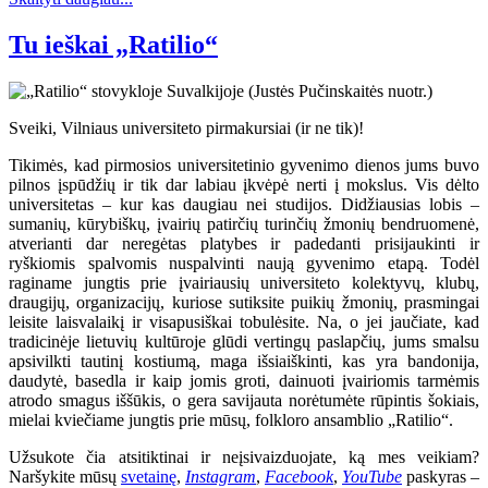
Tu ieškai „Ratilio“
Sveiki, Vilniaus universiteto pirmakursiai (ir ne tik)!
Tikimės, kad pirmosios universitetinio gyvenimo dienos jums buvo
pilnos įspūdžių ir tik dar labiau įkvėpė nerti į mokslus. Vis dėlto
universitetas – kur kas daugiau nei studijos. Didžiausias lobis –
sumanių, kūrybiškų, įvairių patirčių turinčių žmonių bendruomenė,
atverianti dar neregėtas platybes ir padedanti prisijaukinti ir
ryškiomis spalvomis nuspalvinti naują gyvenimo etapą. Todėl
raginame jungtis prie įvairiausių universiteto kolektyvų, klubų,
draugijų, organizacijų, kuriose sutiksite puikių žmonių, prasmingai
leisite laisvalaikį ir visapusiškai tobulėsite. Na, o jei jaučiate, kad
tradicinėje lietuvių kultūroje glūdi vertingų paslapčių, jums smalsu
apsivilkti tautinį kostiumą, maga išsiaiškinti, kas yra bandonija,
daudytė, basedla ir kaip jomis groti, dainuoti įvairiomis tarmėmis
atrodo smagus iššūkis, o gera savijauta norėtumėte rūpintis šokiais,
mielai kviečiame jungtis prie mūsų, folkloro ansamblio „Ratilio“.
Užsukote čia atsitiktinai ir neįsivaizduojate, ką mes veikiam?
Naršykite mūsų
svetainę
,
Instagram
,
Facebook
,
YouTube
paskyras –