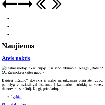
Naujienos
Ateis naktis
Baigėsi „Ratilio“ stovykla ir nieko nelaukdamas prisistatė ruduo,
pernelyg entuziastingai lįsdamas į kambarius, striukių rankoves,
dienotvarkes ir širdį. Ką gi, prie darbų.
Įvykiai
Skaityti daugiau...