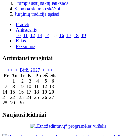
Trumpiausių naktų lauksnos
Skamba skamba skėčiai
Jurginių tradicija tęsiasi
Pradėti
Ankstesnis
10
11
12
13
14
15
16
17
18
19
Kitas
Paskutinis
Artimiausi renginiai
<<
<
Birž. 2027
>
>>
Pr
An
Tr
Kt
Pn
Šš
Sk
1
2
3
4
5
6
7
8
9
10
11
12
13
14
15
16
17
18
19
20
21
22
23
24
25
26
27
28
29
30
Naujausi leidiniai