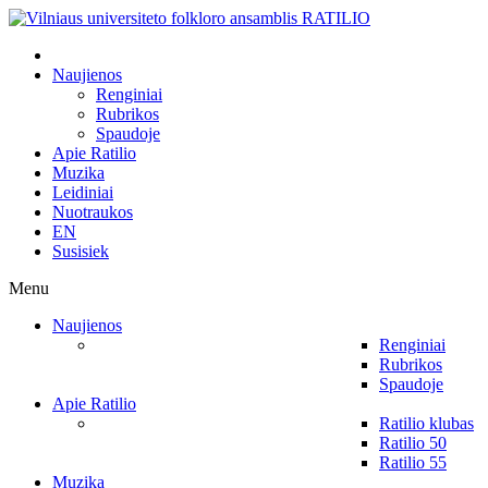
Naujienos
Renginiai
Rubrikos
Spaudoje
Apie Ratilio
Muzika
Leidiniai
Nuotraukos
EN
Susisiek
Menu
Naujienos
Renginiai
Rubrikos
Spaudoje
Apie Ratilio
Ratilio klubas
Ratilio 50
Ratilio 55
Muzika