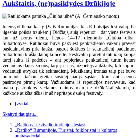
Aukštaitis, (ne)pasiklydęs Dzūkijoje
Intensyvi liepa: kas grįžs iš Rumunijas, kas iš Latvijas festivalių, be
ilgesnia poilsia traukėm į Didžiają aulą repetuot – dar viens festivals
jau už poras dienų, liepos 14–17 dienomis „Čiulba ulba“
Subartonyse. Ratiliokai buva pakviest penktadienio vakarų pravest
pasidainavims prie lauža, pagrot šokiuos ir sekmadienį padainuot
Subartonių krašta dainų koncerte. Festivalių praretint ratiliokų kuopa
turėj sukts iš padeties – ant popieriaus penktadienį turim keturs
vedančius dains žmons, tarp jų ir aš, užkietėjs aukštaits, kiti stipriej
vedantieji atvykst tik sekmadienį. Muzikantų frontas taip pat buvo
praretints, tačiau greitai susidėj naujs sąstats, kurs ant scenos
pasirodys pirmų kartų. Važiuodams iš repeticijos nervavaus, kad
mana pasirinktos vedamos dainos man ne dzūkiškai skamb, o
kažkode aukštaitiškai ir aš nepritaps dzūkų festivaly.
Įvykiai
Skaityti daugiau...
„Balticos“ festivalio tradicijos tęsiasi
„Ratilio“ Rumunijoje. Turistai, folkloristai ir kultūros
ambasadoriai