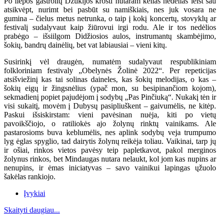
Po liepos gastrolių Dzūkijos krošti nutaram kelias nedėlias leist sau
atsikvėpt, nurimt bei pasbūt su namiškiais, nes juk vosara ne
gumina – čielus metus netrunka, o taip į kokį koncertų, stovyklų ar
festivalį sudalyvaut kaip žiūrovui irgi rodu. Ale ir tos nedėlios
prabėgo – išsiilgom Didžiosios aulos, instrumantų skambėjimo,
šokių, bandrų dainėlių, bet vat labiausiai – vieni kitų.
Susirinkį vėl draugėn, numatėm sudalyvaut respublikiniam
folkloriniam festivaly „Obelynės Žolinė 2022“. Per repeticijas
atsišviežinį kas tai solinas daineles, kas šokių melodijas, o kas –
šokių eigų ir žingsnėlius (ypač mon, su besipinančiom kojom),
sekmadienį popiet pajudėjom į sodybų „Pas Pinčiuką“. Nukakį tėn ir
visi sukaitį, movėm į Dubysų pasipliuškent – gaivumėlis, ne kitėp.
Paskui išsiskirstam: vieni pavėsinan nuėja, kiti po vietų
pavoikščiojo, o ratiliokės ajo žolynų rinktų vainikams. Ale
pastarosioms buva keblumėlis, nes aplink sodybų veja trumpumo
lyg ėglas spyglio, tad dairytis žolynų reikėja toliau. Vaikinai, tarp jų
ir ošiai, rinkos vietos pavėsy teip papletkavot, pakol merginos
žolynus rinkos, bet Mindaugas nutara nelaukt, kol jom kas nupins ar
nenupins, ir ėmas iniciatyvas – savo vainikui lapingas ųžuolo
šakėlas rankiojo.
Įvykiai
Skaityti daugiau...