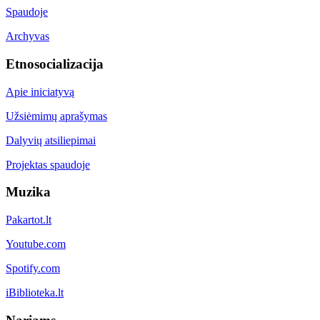
Spaudoje
Archyvas
Etnosocializacija
Apie iniciatyvą
Užsiėmimų aprašymas
Dalyvių atsiliepimai
Projektas spaudoje
Muzika
Pakartot.lt
Youtube.com
Spotify.com
iBiblioteka.lt