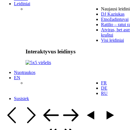
Leidiniai
Naujausi leidini
DJ Kaziukas
Etnožadintuvai
Ratilio – ratui r
Atviras, bet asm
kraštui
Visi leidiniai
Interaktyvus leidinys
Nuotraukos
EN
FR
DE
RU
Susisiek