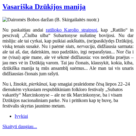
Vasariška Dzūkijos manija
Nu paskaitiau andai
ratilioko Karolio straipsnį
, kap „Ratilio“ in
pescivalį „Čiulba ulba“ Subartonyse nušutinę bovijosi. Nu dar
misliju: ale tai cyrkai, kap puikiai aukštaitis, (ne)pasiklydęs Dzūkijoj,
viską tenais susakė. Nu i paėmė
siuts
,
nervacija
, didžiausia sarmata:
ale tai aš, dar, daleiskim, nuo padzūkio, irgi neparašytau... Nor čia i
ne (visai) apie mane, ale vė sėkmė didžiausia: vos nedėlia praėjus –
jau mes vė in Dzūkiją varom. Tai jau čionais, klausykit, kokia, kiba,
dzūkiška manija tą mūs ansamblį suėmus... Ale man tai vis unaris
didžiausias čionais jum rašyti.
Nu i, žinokit,
pierkūnai
, kap smagiai praleidome čėsą liepos 22–24
dienukėm vykusiam respublikiniam folkloro festivaly „Subatos
vakarėly“ Marcinkonyse
– ale ne tik Marcinkonyse, ba i visam
Dzūkijos nacionaliniam parke. Nu i pritikom kap tę buvę, ba
festivalis skyrtas jaunimo metam.
Įvykiai
Skaityti daugiau...