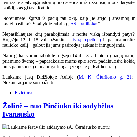
ten rasite spalvingų istorijų nuo scenos ir iš užkulisių ir susidarysite
įspūdį, kas gi tas „Ratilio“.
Norėtumėte išgirsti iš pačių ratiliokų, kaip jie atėjo į ansamblį ir
kodėl pasiliko? Skaitykite rubriką „
Aš – ratiliokas
“.
Nepasikliaujate kitų pasakojimais ir norite viską išbandyti patys?
Rugsėjo 12 d. 18 val. užsukite į
atvirą repeticiją
ir pasimatuokite
ratilioko kailį – galbūt jis jums pasirodys jaukus ir intriguojantis.
Na ir galiausiai nepabūkite rugsėjo 14 d. 18 val. ateiti į naujų narių
priėmimo šventę – papasakosite mums apie save, padainuosite kokią
nors patinkančią dainą ir garbingai įžengsite į „Ratilio“ ratą.
Lauksime jūsų Didžiojoje Auloje (
M. K. Čiurlionio g. 21
).
Nekantraujame susipažinti!
Kvietimai
Žolinė – nuo Pinčiuko iki sodybėlas
Ivanausko