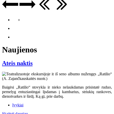
Naujienos
Ateis naktis
Baigėsi „Ratilio“ stovykla ir nieko nelaukdamas prisistatė ruduo,
pernelyg entuziastingai lįsdamas į kambarius, striukių rankoves,
dienotvarkes ir širdį. Ką gi, prie darbų.
Įvykiai
Skaityti daugiau...