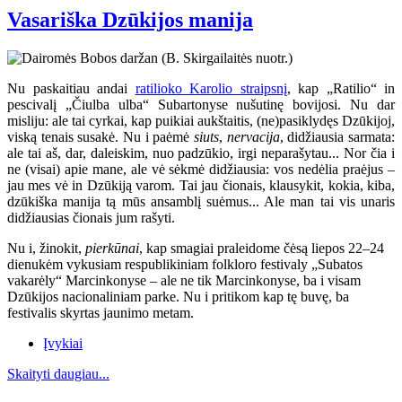
Vasariška Dzūkijos manija
Nu paskaitiau andai
ratilioko Karolio straipsnį
, kap „Ratilio“ in
pescivalį „Čiulba ulba“ Subartonyse nušutinę bovijosi. Nu dar
misliju: ale tai cyrkai, kap puikiai aukštaitis, (ne)pasiklydęs Dzūkijoj,
viską tenais susakė. Nu i paėmė
siuts
,
nervacija
, didžiausia sarmata:
ale tai aš, dar, daleiskim, nuo padzūkio, irgi neparašytau... Nor čia i
ne (visai) apie mane, ale vė sėkmė didžiausia: vos nedėlia praėjus –
jau mes vė in Dzūkiją varom. Tai jau čionais, klausykit, kokia, kiba,
dzūkiška manija tą mūs ansamblį suėmus... Ale man tai vis unaris
didžiausias čionais jum rašyti.
Nu i, žinokit,
pierkūnai
, kap smagiai praleidome čėsą liepos 22–24
dienukėm vykusiam respublikiniam folkloro festivaly „Subatos
vakarėly“ Marcinkonyse
– ale ne tik Marcinkonyse, ba i visam
Dzūkijos nacionaliniam parke. Nu i pritikom kap tę buvę, ba
festivalis skyrtas jaunimo metam.
Įvykiai
Skaityti daugiau...