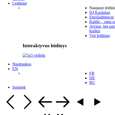
Leidiniai
Naujausi leidini
DJ Kaziukas
Etnožadintuvai
Ratilio – ratui r
Atviras, bet asm
kraštui
Visi leidiniai
Interaktyvus leidinys
Nuotraukos
EN
FR
DE
RU
Susisiek