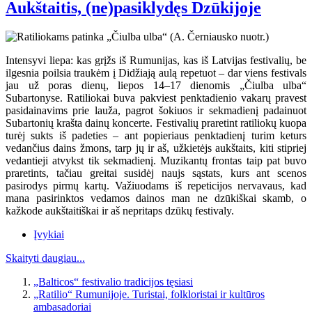
Aukštaitis, (ne)pasiklydęs Dzūkijoje
Intensyvi liepa: kas grįžs iš Rumunijas, kas iš Latvijas festivalių, be
ilgesnia poilsia traukėm į Didžiają aulą repetuot – dar viens festivals
jau už poras dienų, liepos 14–17 dienomis „Čiulba ulba“
Subartonyse. Ratiliokai buva pakviest penktadienio vakarų pravest
pasidainavims prie lauža, pagrot šokiuos ir sekmadienį padainuot
Subartonių krašta dainų koncerte. Festivalių praretint ratiliokų kuopa
turėj sukts iš padeties – ant popieriaus penktadienį turim keturs
vedančius dains žmons, tarp jų ir aš, užkietėjs aukštaits, kiti stipriej
vedantieji atvykst tik sekmadienį. Muzikantų frontas taip pat buvo
praretints, tačiau greitai susidėj naujs sąstats, kurs ant scenos
pasirodys pirmų kartų. Važiuodams iš repeticijos nervavaus, kad
mana pasirinktos vedamos dainos man ne dzūkiškai skamb, o
kažkode aukštaitiškai ir aš nepritaps dzūkų festivaly.
Įvykiai
Skaityti daugiau...
„Balticos“ festivalio tradicijos tęsiasi
„Ratilio“ Rumunijoje. Turistai, folkloristai ir kultūros
ambasadoriai