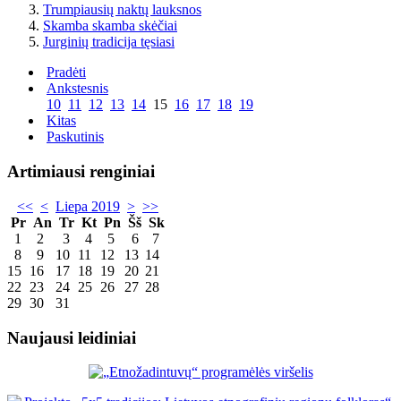
Trumpiausių naktų lauksnos
Skamba skamba skėčiai
Jurginių tradicija tęsiasi
Pradėti
Ankstesnis
10
11
12
13
14
15
16
17
18
19
Kitas
Paskutinis
Artimiausi renginiai
<<
<
Liepa 2019
>
>>
Pr
An
Tr
Kt
Pn
Šš
Sk
1
2
3
4
5
6
7
8
9
10
11
12
13
14
15
16
17
18
19
20
21
22
23
24
25
26
27
28
29
30
31
Naujausi leidiniai