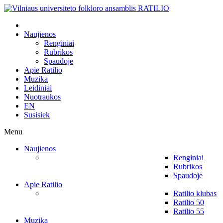
Naujienos
Renginiai
Rubrikos
Spaudoje
Apie Ratilio
Muzika
Leidiniai
Nuotraukos
EN
Susisiek
Menu
Naujienos
Renginiai
Rubrikos
Spaudoje
Apie Ratilio
Ratilio klubas
Ratilio 50
Ratilio 55
Muzika