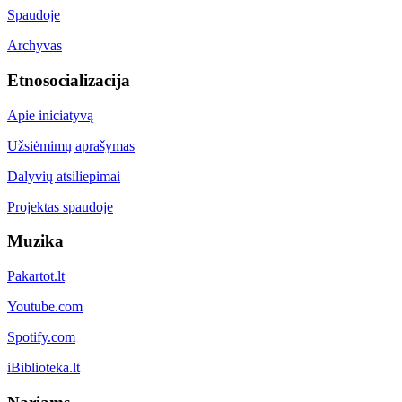
Spaudoje
Archyvas
Etnosocializacija
Apie iniciatyvą
Užsiėmimų aprašymas
Dalyvių atsiliepimai
Projektas spaudoje
Muzika
Pakartot.lt
Youtube.com
Spotify.com
iBiblioteka.lt