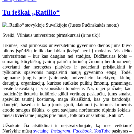
Tu ieškai „Ratilio“
Sveiki, Vilniaus universiteto pirmakursiai (ir ne tik)!
Tikimės, kad pirmosios universitetinio gyvenimo dienos jums buvo
pilnos įspūdžių ir tik dar labiau įkvėpė nerti į mokslus. Vis dėlto
universitetas – kur kas daugiau nei studijos. Didžiausias lobis –
sumanių, kūrybiškų, įvairių patirčių turinčių žmonių bendruomenė,
atverianti dar neregėtas platybes ir padedanti prisijaukinti ir
ryškiomis spalvomis nuspalvinti naują gyvenimo etapą. Todėl
raginame jungtis prie įvairiausių universiteto kolektyvų, klubų,
draugijų, organizacijų, kuriose sutiksite puikių žmonių, prasmingai
leisite laisvalaikį ir visapusiškai tobulėsite. Na, o jei jaučiate, kad
tradicinėje lietuvių kultūroje glūdi vertingų paslapčių, jums smalsu
apsivilkti tautinį kostiumą, maga išsiaiškinti, kas yra bandonija,
daudytė, basedla ir kaip jomis groti, dainuoti įvairiomis tarmėmis
atrodo smagus iššūkis, o gera savijauta norėtumėte rūpintis šokiais,
mielai kviečiame jungtis prie mūsų, folkloro ansamblio „Ratilio“.
Užsukote čia atsitiktinai ir neįsivaizduojate, ką mes veikiam?
Naršykite mūsų
svetainę
,
Instagram
,
Facebook
,
YouTube
paskyras –