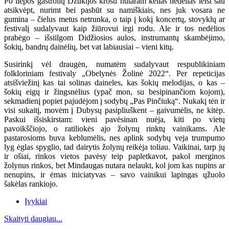
Po liepos gastrolių Dzūkijos krošti nutaram kelias nedėlias leist sau
atsikvėpt, nurimt bei pasbūt su namiškiais, nes juk vosara ne
gumina – čielus metus netrunka, o taip į kokį koncertų, stovyklų ar
festivalį sudalyvaut kaip žiūrovui irgi rodu. Ale ir tos nedėlios
prabėgo – išsiilgom Didžiosios aulos, instrumantų skambėjimo,
šokių, bandrų dainėlių, bet vat labiausiai – vieni kitų.
Susirinkį vėl draugėn, numatėm sudalyvaut respublikiniam
folkloriniam festivaly „Obelynės Žolinė 2022“. Per repeticijas
atsišviežinį kas tai solinas daineles, kas šokių melodijas, o kas –
šokių eigų ir žingsnėlius (ypač mon, su besipinančiom kojom),
sekmadienį popiet pajudėjom į sodybų „Pas Pinčiuką“. Nukakį tėn ir
visi sukaitį, movėm į Dubysų pasipliuškent – gaivumėlis, ne kitėp.
Paskui išsiskirstam: vieni pavėsinan nuėja, kiti po vietų
pavoikščiojo, o ratiliokės ajo žolynų rinktų vainikams. Ale
pastarosioms buva keblumėlis, nes aplink sodybų veja trumpumo
lyg ėglas spyglio, tad dairytis žolynų reikėja toliau. Vaikinai, tarp jų
ir ošiai, rinkos vietos pavėsy teip papletkavot, pakol merginos
žolynus rinkos, bet Mindaugas nutara nelaukt, kol jom kas nupins ar
nenupins, ir ėmas iniciatyvas – savo vainikui lapingas ųžuolo
šakėlas rankiojo.
Įvykiai
Skaityti daugiau...