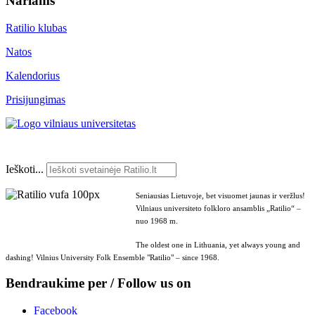
Nariams
Ratilio klubas
Natos
Kalendorius
Prisijungimas
Ieškoti...
Seniausias Lietuvoje, bet visuomet jaunas ir veržlus!
Vilniaus universiteto folkloro ansamblis „Ratilio“ –
nuo 1968 m.
The oldest one in Lithuania, yet always young and
dashing! Vilnius University Folk Ensemble "Ratilio" – since 1968.
Bendraukime per / Follow us on
Facebook