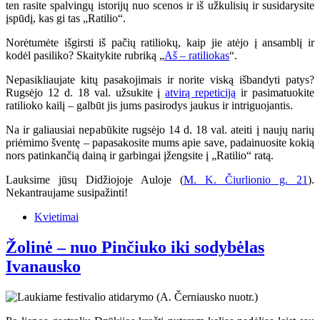
ten rasite spalvingų istorijų nuo scenos ir iš užkulisių ir susidarysite
įspūdį, kas gi tas „Ratilio“.
Norėtumėte išgirsti iš pačių ratiliokų, kaip jie atėjo į ansamblį ir
kodėl pasiliko? Skaitykite rubriką „
Aš – ratiliokas
“.
Nepasikliaujate kitų pasakojimais ir norite viską išbandyti patys?
Rugsėjo 12 d. 18 val. užsukite į
atvirą repeticiją
ir pasimatuokite
ratilioko kailį – galbūt jis jums pasirodys jaukus ir intriguojantis.
Na ir galiausiai nepabūkite rugsėjo 14 d. 18 val. ateiti į naujų narių
priėmimo šventę – papasakosite mums apie save, padainuosite kokią
nors patinkančią dainą ir garbingai įžengsite į „Ratilio“ ratą.
Lauksime jūsų Didžiojoje Auloje (
M. K. Čiurlionio g. 21
).
Nekantraujame susipažinti!
Kvietimai
Žolinė – nuo Pinčiuko iki sodybėlas
Ivanausko